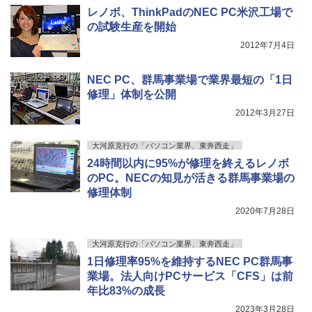
付き 防水 タッチ式音量調整 スポーツ/通勤/通
￥792
レノボ、ThinkPadのNEC PC米沢工場で
学/WEB会議(ホワイト)
の試験生産を開始
BUGS LIFE
スーパーの裏でヤニ吸うふたり 9巻 (デジタル
￥1,964
2012年7月4日
Acer 27インチ フルHD 144Hz 1ms(VR
版ビッグガンガンコミックス)
コカ・コーラ やかんの麦茶 from 爽健美茶 ラ
4
B) IPS 非光沢 sRGB 99% AMD FreeSyn
異世界ウォーキング（14） 【電子書籍】
ベルレス 650mlPET×24本
￥250
5
c ブラックブースト VRB対応 ブルーライ
[ あるくひと ]
￥810
NEC PC、群馬事業場で業界最短の「1日
ト低減 HDMI 1.4 DisplayPort v1.2 スピ
Xiaomi シャオミ REDMI Buds 8 Lite ワイヤ
￥2,009
ーカー・ヘッドホン端子 Acer Display
修理」体制を公開
レスイヤホン Bluetooth 5.4 ノイズキャンセ
￥792
Widget 6軸カラー調整 VESAマウント対
リング ANC 36時間再生
2012年3月27日
応 Nitro ゲーミングモニター QG271P6b
mipx
￥2,980
大河原克行の「パソコン業界、東奔西走」
￥16,600
24時間以内に95%が修理を終えるレノボ
のPC。NECの知見が活きる群馬事業場の
修理体制
5年間フル保証ディスプレイ 243B9/11 [2
5
2020年7月28日
3.8型ワイド液晶ディスプレイ 5年フル保
証(USB-C)]
大河原克行の「パソコン業界、東奔西走」
￥16,980
1日修理率95%を維持するNEC PC群馬事
業場。法人向けPCサービス「CFS」は前
年比83%の成長
2023年3月28日