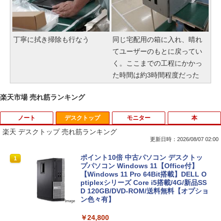
丁寧に拭き掃除も行なう
同じ宅配用の箱に入れ、晴れ
てユーザーのもとに戻ってい
く。ここまでの工程にかかっ
た時間は約3時間程度だった
楽天市場 売れ筋ランキング
ノート
デスクトップ
モニター
本
楽天 デスクトップ 売れ筋ランキング
更新日時：2026/08/07 02:00
iiyama / ノートPC ゲーミングPC / Note
ポイント10倍 中古パソコン デスクトッ
1
1
book Clevo W350SS_370SS / 第4世代C
プパソコン Windows 11【Office付】
ore i7 / グラフィックボード NVIDIA Cor
【Windows 11 Pro 64Bit搭載】DELL O
poration GM107M [GeForce GTX 860
ptiplexシリーズ Core i5搭載/4G/新品SS
M] 2GB / 光学ドライブ CDDVDW SN-20
D 120GB/DVD-ROM/送料無料【オプショ
8FB / メモリ 8GB【中古品】
ン色々有】
￥11,000
￥24,800