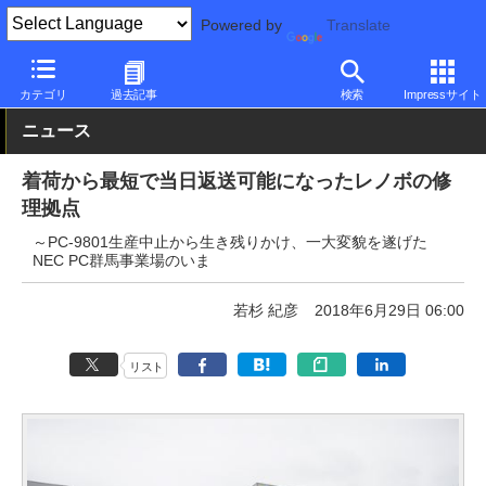
Powered by
Translate
PC Watch
パソコン/タブレット/スマートフォン
モバイルノート
カテゴリ
過去記事
検索
Impressサイト
ニュース
着荷から最短で当日返送可能になったレノボの修
理拠点
～PC-9801生産中止から生き残りかけ、一大変貌を遂げた
NEC PC群馬事業場のいま
若杉 紀彦
2018年6月29日 06:00
リスト