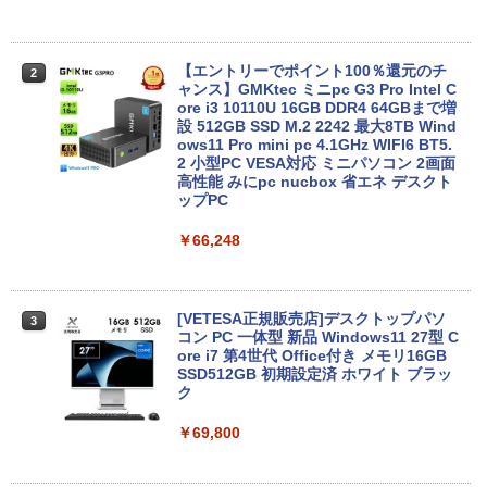
Panasonic CF-SV8RDAVS Core i5 836
【エントリーでポイント100％還元のチ
2
2
5U 1.6GHz/8GB/256GB(SSD)/Multi/12.1
ャンス】GMKtec ミニpc G3 Pro Intel C
W/WUXGA(1920x1200)/Win11 パーム変
ore i3 10110U 16GB DDR4 64GBまで増
色あり【中古】【20260729】
設 512GB SSD M.2 2242 最大8TB Wind
ows11 Pro mini pc 4.1GHz WIFI6 BT5.
2 小型PC VESA対応 ミニパソコン 2画面
￥13,300
高性能 みにpc nucbox 省エネ デスクト
ップPC
￥66,248
中古ノートパソコン 中古PC Windows11
3
Microsoft Office2024 SSD搭載 初期設
定済み 店長おまかせ 第7世代～第11世代
Core i3/i5 大容量 メモリー テンキ カメ
ラ ドライブ 選択可 Bluetooth 型落ちモ
[VETESA正規販売店]デスクトップパソ
3
デル ノートPC 有名メーカー
コン PC 一体型 新品 Windows11 27型 C
ore i7 第4世代 Office付き メモリ16GB
SSD512GB 初期設定済 ホワイト ブラッ
￥13,800
ク
￥69,800
タブレット/ノートパソコン 2in1PC 顔認
4
証対応Full HDカメラ＆指紋認証 Panaso