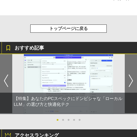
トップページに戻る
おすすめ記事
【特集】あなたのPCスペックにドンピシャな「ローカル
LLM」の選び方と快適化テク
●
●
●
●
●
アクセスランキング