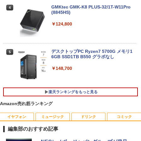
nic Let's note CF-XZ6 12.0型軽量 超高
解像QHD(2160x1440) タッチパネル Cor
GMKtec GMK-K8 PLUS-32/1T-W11Pro
4
e i5-7300U vPro メモリ8GB SSD256GB
(8845HS)
Type-C HDMI Office Windows10 送料
無料 中古パソコン
￥124,800
￥19,800
デスクトップPC Ryzen7 5700G メモリ1
5
6GB SSD1TB B550 グラボなし
＼8月限定エントリーでP10倍／【中古】
5
ノートパソコン windows11 office付き
Lenovo レノボ ThinkPad L390 20NSS2
￥148,700
5A00 Core i5 8世代 メモリー8GB 高速S
SD256GB 整備済み品 pc win11 os 中古
パソコン すぐ使える オフィス付きPC 送
料無料
楽天ランキングをもっと見る
￥22,770
Amazon売れ筋ランキング
イヤフォン
ミュージック
ドリンク
コミック
＼500円OFFクーポンあり！／ モバイル
はなコミ！ ～となりにアイドル～ [ 大
1
1
モニター 15.6インチ 1080PフルHD ディ
場 花菜 ]
編集部のおすすめ記事
スプレイ VESA対応 コスパ デュアルモニ
ター サブモニター ゲーミングモニター
￥1,760
Anker Soundcore P40i オフホワイト
BRUCE WAYNE feat. Flo Milli, ATL Jacob
【Amazon.co.jp限定】 い・ろ・は・す 2L P
薬屋のひとりごと 17巻 (デジタル版ビッグガ