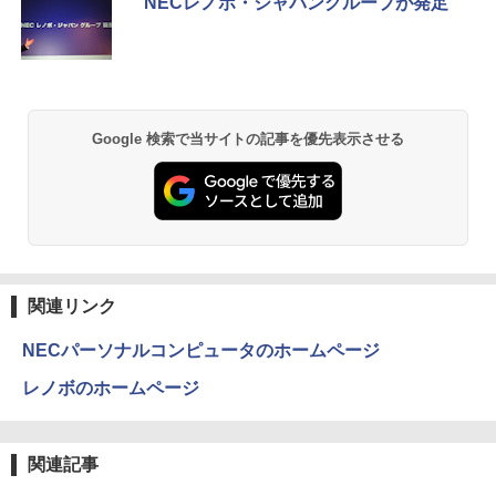
ポータブルモニター 外付けモニター リモ
NECレノボ・ジャパングループが発足
[Explicit]
ET ラベルレス ×8本
ンガンコミックス)
ートワーク IPS mini pc ミニPC 多デバ
￥7,990
イス対応 ブラック
￥250
￥1,112
￥770
￥9,480
捕食 欲望をカネに変えるトクリュウ型
2
犯罪集団「ナチュラル」の闇 [ 清水 將裕
]
Anker Soundcore P31i ブラック
BRUCE WAYNE feat. Flo Milli, ATL Jacob
by Amazon 天然水 ラベルレス 500ml ×24本
異世界居酒屋「のぶ」(22) (角川コミックス・
Google 検索で当サイトの記事を優先表示させる
[Explicit]
富士山の天然水 バナジウム含有 水 ミネラル
エース)
モニター 23.8インチ 1920×1080 FHD解
￥1,870
2
ウォーター ペットボトル 静岡県産 500ミリリ
￥5,990
像度 100Hzリフレッシュレート PCモニ
ットル (Smart Basic)
￥250
￥832
ター 薄型 サブモニター 在宅勤務 VESA
対応 HDMI VGA パソコンモニター チル
￥1,380
トpc/switch/ps4/ps5/xbox
異世界魔王と召喚少女の奴隷魔術（30）
3
【電子書籍】[ 福田直叶 ]
Anker Soundcore Liberty 5 アプリコットピ
On My Road (Stadium ver.)
ONE PIECE モノクロ版 115 (ジャンプコミッ
￥11,980
ンク
クスDIGITAL)
by Amazon 炭酸水 ラベルレス 500ml ×24本
￥792
関連リンク
強炭酸水 ペットボトル 500ミリリットル (Sm
￥250
art Basic)
￥-
￥594
NECパーソナルコンピュータのホームページ
【タッチ式選べる 携帯式】モバイルモニ
3
￥1,625
ター 14インチ フルHD IPSパネル 非光沢
レノボのホームページ
タッチ式/非タッチ式選択可能 Type-C対
追放された転生王子、『自動製作』スキ
4
応 HDMI VESA対応 モニター 持ち運び
【2026年アップグレード版】AOKIMI ワイヤ
On My Road (Stadium ver.)
HUNTER×HUNTER モノクロ版 39 (ジャンプ
ルで領地を爆速で開拓し最強の村を作っ
サブディスプレイ デュアルモニター テレ
レスイヤホン bluetooth イヤホン V12 小型
コミックスDIGITAL)
てしまう〜最強クラフトスキルで始め
by Amazon 天然水ラベルレス 2L×9本
ワーク ミニPC対応 EVICIV
軽量 ブルートゥースHi-Fi 最大36時間再生 ぶ
る、楽々領地開拓スローライフ〜（8）
￥250
関連記事
るーとゅーす コードレス ENCノイズキャン
【電子書籍】[ 熊乃げん骨 ]
￥572
￥1,117
セリング 自動ペアリング Type-C充電 マイク
￥11,999