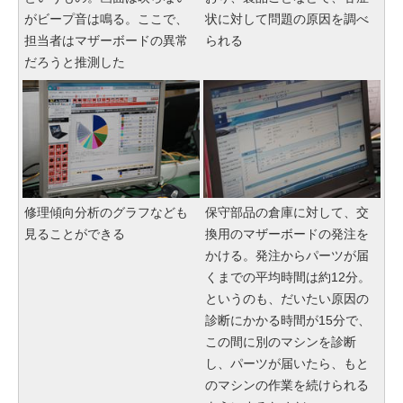
がビープ音は鳴る。ここで、
状に対して問題の原因を調べ
担当者はマザーボードの異常
られる
だろうと推測した
修理傾向分析のグラフなども
保守部品の倉庫に対して、交
見ることができる
換用のマザーボードの発注を
かける。発注からパーツが届
くまでの平均時間は約12分。
というのも、だいたい原因の
診断にかかる時間が15分で、
この間に別のマシンを診断
し、パーツが届いたら、もと
のマシンの作業を続けられる