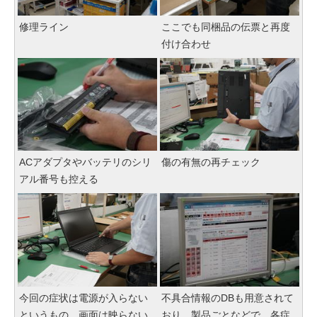
修理ライン
ここでも同梱品の伝票と再度
付け合わせ
ACアダプタやバッテリのシリ
傷の有無の再チェック
アル番号も控える
今回の症状は電源が入らない
不具合情報のDBも用意されて
というもの。画面は映らない
おり、製品ごとなどで、各症