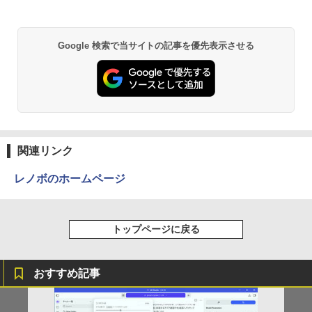
￥29,800
BRUCE WAYNE feat. Flo Milli, ATL Jacob
by Amazon 天然水 ラベルレス 500ml ×24本
異世界居酒屋「のぶ」(22) (角川コミックス・
Google 検索で当サイトの記事を優先表示させる
[Explicit]
富士山の天然水 バナジウム含有 水 ミネラル
エース)
ウォーター ペットボトル 静岡県産 500ミリリ
ットル (Smart Basic)
￥250
￥832
￥1,380
On My Road (Stadium ver.)
ONE PIECE モノクロ版 115 (ジャンプコミッ
クスDIGITAL)
by Amazon 天然水ラベルレス 2L×9本
関連リンク
￥250
￥594
￥1,117
レノボのホームページ
On My Road (Stadium ver.)
HUNTER×HUNTER モノクロ版 39 (ジャンプ
トップページに戻る
コミックスDIGITAL)
by Amazon 炭酸水 ラベルレス 500ml ×24本
強炭酸水 ペットボトル 500ミリリットル (Sm
￥250
art Basic)
￥572
おすすめ記事
￥1,625
BUGS LIFE
スーパーの裏でヤニ吸うふたり 9巻 (デジタル