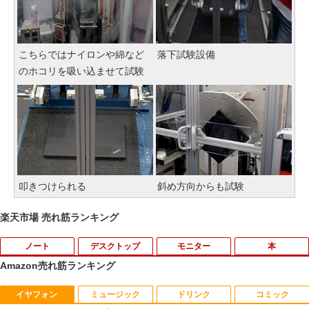
こちらではナイロンや綿など
落下試験設備
のホコリを吸い込ませて試験
叩きつけられる
斜め方向からも試験
楽天市場 売れ筋ランキング
ノート
デスクトップ
モニター
本
Amazon売れ筋ランキング
イヤフォン
ミュージック
ドリンク
コミック
【期間限定 ポイントUP＆クーポン配
【今だけ】全品ポイント10倍 お買い物マ
R090-DELL E2220H 21.5インチ 液晶モ
アンダーニンジャ（18） 【電子書籍】[
1
1
1
1