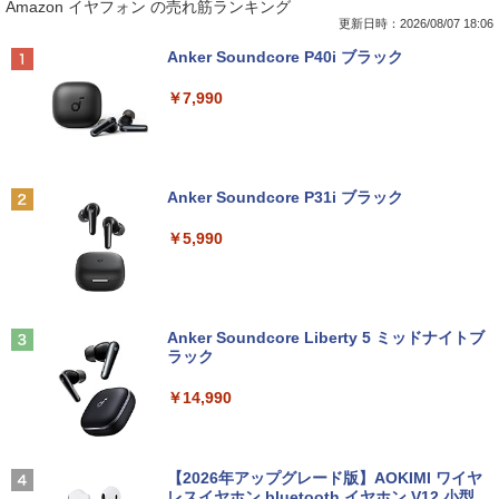
Amazon イヤフォン の売れ筋ランキング
布】 Lenovo 500e Chromebook Gen 4
ラソン★8/4～8/11★中古パソコン デス
ニタ 1点 フルHD(1920x1080) DisplayP
花沢健吾 ]
s 2in1 ノートパソコン 83L5S00000 Chr
クトップPC FUJITSU ESPRIMO Q558/B
ort/VGA 応答速度:5ms ★送料無料★
更新日時：2026/08/07 18:06
omeOS N100 メモリ4GB eMMC64GB 1
Core i5 9500T メモリ8GB 中古SSD 2.5
【中古動作品】
￥792
Anker Soundcore P40i ブラック
1.6インチ タッチ対応 再生品Aランク
インチ256GB Windows11 Pro 64bit
【送料無料】【1年保証】
￥3,650
￥7,990
￥36,800
￥22,800
杖と剣のウィストリア（16） 【電子書
2
籍】[ 大森藤ノ ]
中古モニター | 液晶ディスプレイ | I-O D
2
中古ノートパソコン HP ProBook 450 G
ATA | LCD-AH241EDB-B-B | 23.8型ワイ
2
Anker Soundcore P31i ブラック
5 G6 G7 G8 第10世代 Core i3/i5選択可
デスクトップパソコン デル DELL optipl
ドTFT 1920×1080(フルHD) | LEDバック
￥594
2
Windows11 Pro Office 2024付き メモリ
ex 3070SF Micro 9世代 Core i5 メモリ8
ライト | スピーカー内蔵 2系統入力(VG
￥5,990
16GB SSD512GB 15.6型 Webカメラ テ
GB 16GB SSD256GB HDMI office Win
A・HDMI) | VGAケーブル・電源ケーブ
ンキー 軽量 ビジネス 在宅勤務 学生向け
dows11 pro Win11 4K 対応 ミニPC デ
ル付属【30日保証】
スクトップパソコン デスクトップ PC 中
古パソコン 1186aR 10249091
￥24,980
￥6,280
町人Aは悪役令嬢をどうしても救いた
3
い〜どぶと空と氷の姫君〜 10【電子書
Anker Soundcore Liberty 5 ミッドナイトブ
￥32,780
店共通特典イラスト付】 【電子書籍】[
ラック
目黒三吉 ]
送料無料 あす楽対応 即日発送 中古良品
【期間限定10%OFFクーポン 8/12 10時
3
3
￥14,990
￥726
フルHD対応WUXGA 12.1インチ Panaso
まで】 モニター 21.5型 液晶ディスプレ
nic Let's note CF-SZ6Z Windows11 七
Win11搭載 デスクトップパソコン ミニP
イ ベゼル ディスプレイ 液晶モニター PC
3
世代Core i7-7600U 16GB 爆速512GB-S
C miniPC 初心者向け Office付き Windo
モニター 壁掛け フリッカーレス FreeSy
SD カメラ 無線 Office付 Win11【ノート
ws11 初心者向け 初期設定済 省スペース
nc 21.5インチ 角度調節 FullHD ブルー
パソコン 中古パソコン 中古PC】（Wind
高さ4.4cm 軽量 モニター取り付け可 イ
ライトカット VAパネル VESAフル FHD
【2026年アップグレード版】AOKIMI ワイヤ
キングダム 80 （ヤングジャンプコミッ
4
ows10も対応可能 Win10）
ンテルCeleron メモリ8GB 高速SSD 256
ノングレア MAXZEN JM22CH02
レスイヤホン bluetooth イヤホン V12 小型
クス） [ 原 泰久 ]