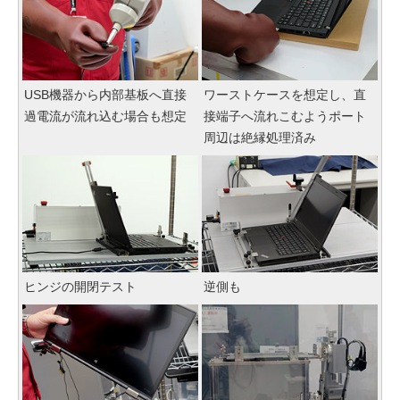
USB機器から内部基板へ直接
ワーストケースを想定し、直
過電流が流れ込む場合も想定
接端子へ流れこむようポート
周辺は絶縁処理済み
ヒンジの開閉テスト
逆側も