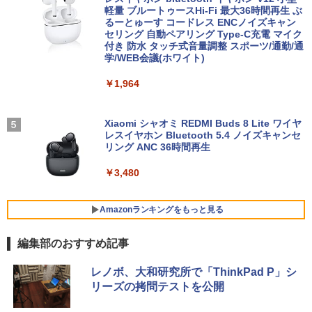
GB USB 3.0 HDMI 2画面同時出力可 無線
軽量 ブルートゥースHi-Fi 最大36時間再生 ぶ
機能 テレワーク 在宅勤務 パソコン
るーとゅーす コードレス ENCノイズキャン
￥28,589
￥9,480
￥770
セリング 自動ペアリング Type-C充電 マイク
付き 防水 タッチ式音量調整 スポーツ/通勤/通
￥39,800
学/WEB会議(ホワイト)
超得2,000円OFF&P5倍｜第8世代 office
ゲーミングモニター 21.5インチ PCモニ
4
4
￥1,964
付き｜楽天1位 三冠獲得｜豪華特典付き
ター 100Hz 5ms 1920×1080 FHD VAパ
日本史探偵コナン 全12巻セット [ 青山
5
｜最大180日保証｜Core i5 第8世代｜中
【最新モデル】デスクトップパソコン 一
ネル ノングレア 非光沢 チルト調整 PCモ
剛昌 ]
4
古ノートパソコン Windows11 office付
体型 22型液晶 Core i5 高速CPU搭載 Wi
ニター simplus シンプラス SP-NMT21
き｜15.6型 テンキー付き｜ノートパソコ
ndows11 & Office付き メモリ8GB SSD
【送料無料】【レビューでモニタークリ
Xiaomi シャオミ REDMI Buds 8 Lite ワイヤ
￥12,936
ンWindows11 第8世代｜ノートパソコン
256GB Wi-Fi対応 USB3.0 一体型PC テ
ーナープレゼント】【メーカー1年保証】
レスイヤホン Bluetooth 5.4 ノイズキャンセ
｜パソコン｜PC｜中古PC
ンキー付きキーボード＆マウスプレゼン
リング ANC 36時間再生
ト付き 在宅勤務 テレワーク 家庭用 省ス
￥8,999
ペースPC
￥29,800
￥3,480
￥42,980
【新商品特価11699円！8/11 1:59迄】モ
Amazonランキングをもっと見る
5
【新品】【楽天1位！】ノートパソコン
バイルモニター 15.6インチ ポータブルモ
5
新品第13世代CPU搭載ノートPC Office
ニター モバイルディスプレイ 1920×108
編集部のおすすめ記事
付きノートパソコン 初心者向け Window
Acer｜エイサー 超小型 デスクトップパ
0 フルHD IPSパネル 非光沢 HDR スピー
5
s11 初期設定済 Webカメラ zoom 日本語
ソコン RB102-N18U(Windows 11 Pro/I
カー内蔵 保護カバー付き 軽量 薄型 Type
BRUCE WAYNE feat. Flo Milli, ATL Jacob
【Amazon.co.jp限定】 い・ろ・は・す 2L P
薬屋のひとりごと 17巻 (デジタル版ビッグガ
キーボード 14.1型 Intel Celeron メモリ
ntel Processor N150/メモリ 8GB/SSD 2
-C ミニHDMI 在宅 テレワーク simplus
レノボ、大和研究所で「ThinkPad P」シ
[Explicit]
ET ラベルレス ×8本
ンガンコミックス)
8GB SSD1TB(最大) 大容量バッテリービ
56GB) RB102-N18U
シンプラス SP-MBM156 【送料無料】
リーズの拷問テストを公開
ジネス 大学生 プレゼント 学生向け
￥250
￥1,112
￥770
￥52,800
￥11,699