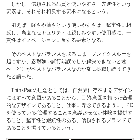
しかし、信頼される品質と使いやすさ、先進性という
要素は、それぞれ相反する要求になるという。
例えば、軽さや薄さという使いやすさは、堅牢性に相
反し、高度なセキュリティは親しみやすい使用感に、一
貫性はイノベーションに反する要素となる。
そのベストなバランスを取るには、ブレイクスルーを
起こすか、忍耐強い試行錯誤でしか解決できないと述
べ、どこがベストなバランスなのか常に挑戦し続けてき
たと語った。
ThinkPadの理念としては、自然界に存在するデザイン
にはすべて意図があることから、目的/意図を持った合理
的なデザインであること、仕事に専念できるように、PC
を使っている/管理することを意識させない体験を提供す
ること、堅牢性と継続性のある、信頼されるブランドで
あることを掲げているという。