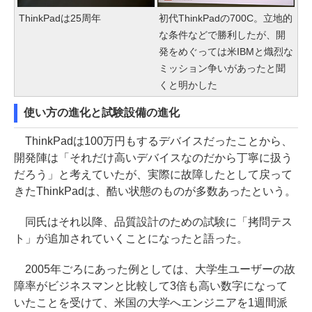
ThinkPadは25周年
初代ThinkPadの700C。立地的
な条件などで勝利したが、開
発をめぐっては米IBMと熾烈な
ミッション争いがあったと聞
くと明かした
使い方の進化と試験設備の進化
ThinkPadは100万円もするデバイスだったことから、
開発陣は「それだけ高いデバイスなのだから丁寧に扱う
だろう」と考えていたが、実際に故障したとして戻って
きたThinkPadは、酷い状態のものが多数あったという。
同氏はそれ以降、品質設計のための試験に「拷問テス
ト」が追加されていくことになったと語った。
2005年ごろにあった例としては、大学生ユーザーの故
障率がビジネスマンと比較して3倍も高い数字になって
いたことを受けて、米国の大学へエンジニアを1週間派