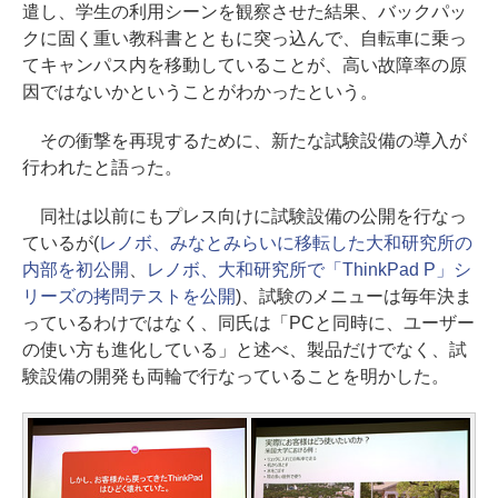
遣し、学生の利用シーンを観察させた結果、バックパッ
クに固く重い教科書とともに突っ込んで、自転車に乗っ
てキャンパス内を移動していることが、高い故障率の原
因ではないかということがわかったという。
その衝撃を再現するために、新たな試験設備の導入が
行われたと語った。
同社は以前にもプレス向けに試験設備の公開を行なっ
ているが(
レノボ、みなとみらいに移転した大和研究所の
内部を初公開
、
レノボ、大和研究所で「ThinkPad P」シ
リーズの拷問テストを公開
)、試験のメニューは毎年決ま
っているわけではなく、同氏は「PCと同時に、ユーザー
の使い方も進化している」と述べ、製品だけでなく、試
験設備の開発も両輪で行なっていることを明かした。