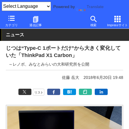
Powered by
Translate
PC Watch
市場
動向
Lenovo
カテゴリ
過去記事
検索
Impressサイト
ニュース
じつは“Type-C 1ポートだけ”から大きく変化して
いた「ThinkPad X1 Carbon」
～レノボ、みなとみらいの大和研究所を公開
佐藤 岳大
2018年6月20日 19:48
リスト