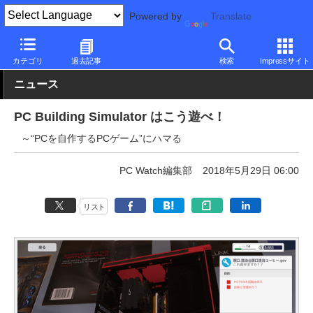
Powered by
Translate
PC Watch
半導体/周辺機器
自作PCパーツ
その他
カテゴリ
過去記事
検索
Impressサイト
ニュース
PC Building Simulator はこう遊べ！
～“PCを自作するPCゲーム”にハマる
PC Watch編集部
2018年5月29日 06:00
リスト