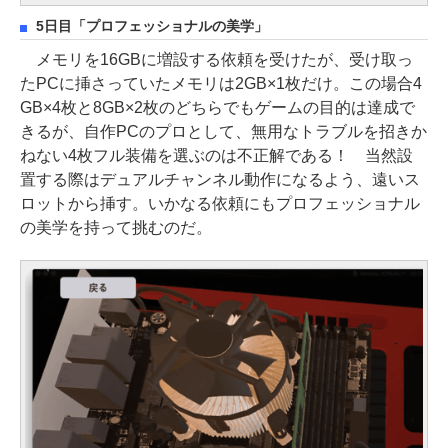
5日目「プロフェッショナルの美学」
メモリを16GBに増設する依頼を受けたが、受け取っ
たPCに挿さっていたメモリは2GB×1枚だけ。この場合4
GB×4枚と8GB×2枚のどちらでもゲームの目的は達成で
きるが、自作PCのプロとして、無用なトラブルを招きか
ねない4枚フル装備を選ぶのは不正解である！ 当然設
置する際はデュアルチャンネル動作になるよう、遠いス
ロットから挿す。いかなる依頼にもプロフェッショナル
の美学を持って挑むのだ。