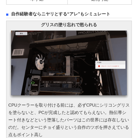
自作経験者ならニヤリとする“アレ”もシミュレート
グリスの塗り忘れで怒られる
CPUクーラーを取り付ける前には、必ずCPUにシリコングリス
を塗らないと、PCが完成したと認めてもらえない。熱伝導シ
ート付きなどという堕落したパーツはこの世界には存在しない
のだ。センターにチョイ盛りという自作のツボを押さえている
点もポイント高し