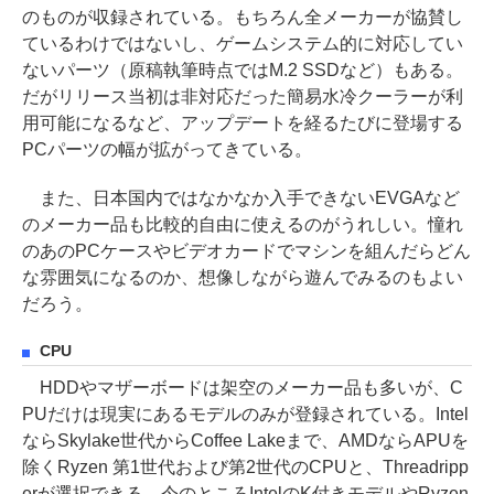
のものが収録されている。もちろん全メーカーが協賛し
ているわけではないし、ゲームシステム的に対応してい
ないパーツ（原稿執筆時点ではM.2 SSDなど）もある。
だがリリース当初は非対応だった簡易水冷クーラーが利
用可能になるなど、アップデートを経るたびに登場する
PCパーツの幅が拡がってきている。
また、日本国内ではなかなか入手できないEVGAなど
のメーカー品も比較的自由に使えるのがうれしい。憧れ
のあのPCケースやビデオカードでマシンを組んだらどん
な雰囲気になるのか、想像しながら遊んでみるのもよい
だろう。
CPU
HDDやマザーボードは架空のメーカー品も多いが、C
PUだけは現実にあるモデルのみが登録されている。Intel
ならSkylake世代からCoffee Lakeまで、AMDならAPUを
除くRyzen 第1世代および第2世代のCPUと、Threadripp
erが選択できる。今のところIntelのK付きモデルやRyzen