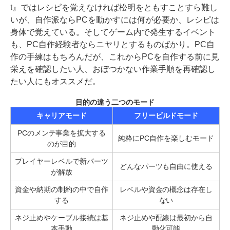
t』ではレシピを覚えなければ松明をともすことすら難し
いが、自作派ならPCを動かすには何が必要か、レシピは
身体で覚えている。そしてゲーム内で発生するイベント
も、PC自作経験者ならニヤリとするものばかり。PC自
作の手練はもちろんだが、これからPCを自作する前に見
栄えを確認したい人、おぼつかない作業手順を再確認し
たい人にもオススメだ。
目的の違う二つのモード
キャリアモード
フリービルドモード
PCのメンテ事業を拡大する
純粋にPC自作を楽しむモード
のが目的
プレイヤーレベルで新パーツ
どんなパーツも自由に使える
が解放
資金や納期の制約の中で自作
レベルや資金の概念は存在し
する
ない
ネジ止めやケーブル接続は基
ネジ止めや配線は最初から自
本手動
動化可能