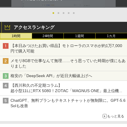
●
●
●
●
●
アクセスランキング
1時間
24時間
1週間
1カ月
【本日みつけたお買い得品】モトローラのスマホが約1万7,000
円で購入可能
メモリ8GBで仕事なんて無理……そう思っていた時期が僕にもあ
りました
格安の「DeepSeek API」が近日大幅値上げへ
【西川和久の不定期コラム】
超小型11LにRTX 5080！ZOTAC「MAGNUS ONE」最上位機の
実力を探る
ChatGPT、無料プランもテキストチャットが無制限に。GPT-5.6
Solも改善
もっと見る