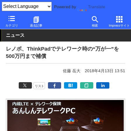
Powered by
Translate
PC Watch
パソコン/タブレット/スマートフォン
ノートパソコン
カテゴリ
過去記事
検索
Impressサイト
ニュース
レノボ、ThinkPadでテレワーク時の“万が一”を
500万円まで補償
佐藤 岳大
2018年4月13日 13:51
リスト