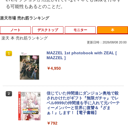
る可能性もあるとのことだ。
楽天市場 売れ筋ランキング
ノート
デスクトップ
モニター
本
楽天 本 売れ筋ランキング
更新日時：2026/08/08 20:00
【★最大100%ポイント】【新生活応援・
中古パソコン | Dell | OptiPlex 3070 SFF
引き出し付きモニター台(NM01 ミドルブ
MAZZEL 1st photobook with ZEAL [
1
1
1
1
2026】【Office 2019 H&B】富士通 MU
| Windows11 | デスクトップ | 一年保証 |
ラウン) 【玄関先迄納品】 ニトリ
MAZZEL ]
937/Celeron 3865U/メモリ:4GB/8GB/S
第9世代 | Core i5 9500 3.0(〜最大4.4)G
SD:128GB/256GB/512GB/1TB/13.3型/
Hz | MEM:8GB | SSD:512GB(新品) | DV
￥2,990
￥4,950
フルHD/wifi/HDMI/USB3.0/中古 ノート
Dマルチ | 無線LAN:なし | Win11Pro64Bi
パソコン/モバイルPC/Windows11
t | VGA追加モデル
￥9,999
￥34,980
【超特価】厳選大手メーカー 液晶モニタ
信じていた仲間達にダンジョン奥地で殺
2
2
ー シークレット 22-23型ワイド フルHD
されかけたがギフト『無限ガチャ』でレ
（1920x1080） HDMI指定可 ノングレア
ベル9999の仲間達を手に入れて元パーテ
EIZO IIYAMA 三菱 富士通 NEC IO-DATA
ィーメンバーと世界に復讐＆『ざま
LTE対応 中古美品 / タッチ 10.5インチ M
【エントリーでポイント100％還元チャ
2
2
Dell HP PHILIPS等 液晶ディスプレイ
ぁ！』します！【電子書籍】
icrosoft Surface GO2 Model.1927 フル
ンス】GMKtec G10 ミニPC【AMD Ryz
【中古】
HD対応WUXGA/ 第8世代CoreM3-8100
en 5 3500U DDR4 16GB 512GB/256GB/
Y/ 8GB/ 爆速NVMe 128GB-SSD/ カメラ/
1T SSD】4C/8T 3.7GHz 64GB 16T拡張
￥792
Wi-Fi6/ Office付きWindows11/ Win11
Windows11 Pro 8K/4K 3画面出力 LAN *