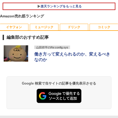
ズ｜パソコン｜中古パソコン｜中古PC
￥52,999
楽天ランキングをもっと見る
￥29,800
Amazon売れ筋ランキング
液晶ディスプレイ 23インチ ディスプレ
5
イ フィリップス 液晶モニター パソコン
【週末限定999円OFF！】 最新マイクロ
5
モニター ゲーミングモニター PCモニタ
ソフトオフィス2024付き microsoft offi
イヤフォン
ミュージック
ドリンク
コミック
ー 23.8 1920×1080 HDMI D-Sub ブラッ
MS Office 2024 H&B 搭載｜中古ノート
ce付き 中古パソコン 中古 デスクトップ
5
ク スピーカー：なし 24E2N2100/11
パソコン Windows11 Office付｜Core i5
パソコン 最新オフィス 第10世代 国内メ
編集部のおすすめ記事
第8世代 以降 SSD 512GB メモリ 8GB｜
ーカー 安心サポート 高品質 Windows11
DELL Latitude 3500｜中古パソコン 中
Pro NEC Mate MKH29B-9 Core i7 16G
￥11,480
Anker Soundcore P40i オフホワイト
BRUCE WAYNE feat. Flo Milli, ATL Jacob
by Amazon 天然水 ラベルレス 500ml ×24本
薬屋のひとりごと 17巻 (デジタル版ビッグガ
山田祥平のRe:config.sys
古 ノートパソコン 無線 15.6インチ HD
B 中古 パソコン デスクトップパソコン
[Explicit]
富士山の天然水 バナジウム含有 水 ミネラル
ンガンコミックス)
テンキー WEBカメラ Bluetooth HDMI
働き方って変えられるのか、変えるべき
ウォーター ペットボトル 静岡県産 500ミリリ
￥7,990
タイプC｜Word Excel PowerPoint
￥84,000
なのか
ットル (Smart Basic)
￥250
￥770
￥33,800
￥1,380
Anker Soundcore P31i ブラック
BRUCE WAYNE feat. Flo Milli, ATL Jacob
異世界居酒屋「のぶ」(22) (角川コミックス・
Google 検索で当サイトの記事を優先表示させる
[Explicit]
エース)
【Amazon.co.jp限定】 い・ろ・は・す 2L P
ET ラベルレス ×8本
￥5,990
￥250
￥832
￥1,112
Anker Soundcore Liberty 5 ミッドナイトブ
On My Road (Stadium ver.)
ONE PIECE モノクロ版 115 (ジャンプコミッ
ラック
クスDIGITAL)
by Amazon 天然水ラベルレス 2L×9本