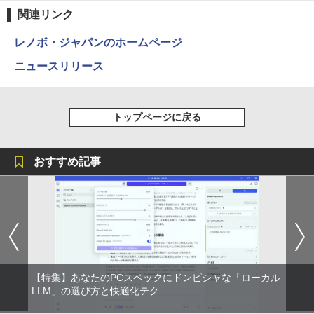
￥250
関連リンク
￥14,990
￥594
￥1,117
レノボ・ジャパンのホームページ
ニュースリリース
【2026年アップグレード版】AOKIMI ワイヤ
On My Road (Stadium ver.)
HUNTER×HUNTER モノクロ版 39 (ジャンプ
レスイヤホン bluetooth イヤホン V12 小型
コミックスDIGITAL)
by Amazon 炭酸水 ラベルレス 500ml ×24本
軽量 ブルートゥースHi-Fi 最大36時間再生 ぶ
強炭酸水 ペットボトル 500ミリリットル (Sm
￥250
るーとゅーす コードレス ENCノイズキャン
art Basic)
￥572
トップページに戻る
セリング 自動ペアリング Type-C充電 マイク
付き 防水 タッチ式音量調整 スポーツ/通勤/通
￥1,625
学/WEB会議(ホワイト)
おすすめ記事
BUGS LIFE
スーパーの裏でヤニ吸うふたり 9巻 (デジタル
￥1,964
版ビッグガンガンコミックス)
【Amazon.co.jp限定】 伊藤園 磨かれて、澄
みきった日本の水 2L 8本 ラベルレス [ ケース
￥250
] [ 水 ] [ ペットボトル ] [ 箱買い ] [ ストック
￥810
Xiaomi シャオミ REDMI Buds 8 Lite ワイヤ
] [ 水分補給 ]
レスイヤホン Bluetooth 5.4 ノイズキャンセ
リング ANC 36時間再生
￥998
￥3,480
【特集】あなたのPCスペックにドンピシャな「ローカル
LLM」の選び方と快適化テク