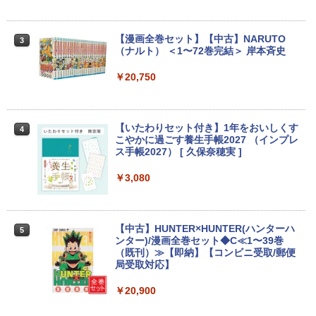
￥4,480
中古ノートパソコン 中古パソコン 中古P
2 WiFi5 Bluetooth5.0 Nucbox みにpc
C タブレット 税込送料無料 即日発送
Ryzen 5 N95/N97/N100/4300U/N150よ
り高性能
【漫画全巻セット】【中古】NARUTO
3
￥20,990
Yoothi 互換品 液晶 15.6インチ N156BG
（ナルト） ＜1〜72巻完結＞ 岸本斉史
3
￥61,999
A-EB3 NT156WHM-N30 NT156WHM-N3
4 NT156WHM-N35 NT156WHM-N40 NT
￥20,750
156WHM-N44 BOE076E 対応 45% NTS
C 60Hz 1920x1080 FullHD IPS LED LC
【期間限定P15倍+最大10%OFFクーポ
3
D 液晶ディスプレイ 修理交換用液晶パネ
ン】 【3年保証】東芝 TOSHIBA DYNAB
HP ProOne 600 G6 AIO 21.5インチ 第1
3
ル
OOK DYNABOOK B65/DN SSD256GB
0世代 Core i5 メモリ16GB Nvme M.2 S
【いたわりセット付き】1年をおいしくす
4
メモリ8GB Core i5 Windows 11 Pro 中
SD 512GB Office付き Webカメラ WiFi
こやかに過ごす養生手帳2027 （インプレ
古 アウトレット 返品 送料無料 中古ノー
Type-C Windows11 一体型 中古パソコ
￥10,000
ス手帳2027） [ 久保奈穂実 ]
トパソコン 中古パソコン ノートパソコン
ン
ノート ノートPC OFFICE付き
￥3,080
￥48,800
￥27,500
【1,000円クーポン＋ポイント最大31.5%
4
還元！】PCモニター 液晶ディスプレイ 2
4インチ VA FHD 1080P フルHD 非光沢
【中古】HUNTER×HUNTER(ハンターハ
5
ディスプレイ（100Hz/VGA/HDMI1.4 ブ
Win11搭載 デスクトップパソコン一体型
4
ンター)/漫画全巻セット◆C≪1〜39巻
ルーライト軽減 フリッカーレス VESA対
超得2,000円OFF&P2倍｜レッツノート｜
デスクトップ新品 Office付き 24型フルH
4
（既刊）≫【即納】【コンビニ受取/郵便
応 Adaptive Sync対応 4000:1コントラ
Microsoft office 2019 H&B付き｜中古
D液晶一体型 デスクトップパソコン Core
局受取対応】
スト チルト調節可 PCモニター KTC H24
ノートパソコン Windows11 office付｜
i7 3615MQ メモリ16GB SSD512GB US
V27
メモリ8GB SSD256GB｜Panasonic Le
B 3.0 無線搭載 初心者向け 初期設定済み
￥20,900
t's note｜中古ノートパソコン 軽量 薄型
テレワーク応援 在宅勤務
｜モバイルPC｜ノートパソコン B5サイ
￥10,143