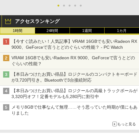
●
●
●
●
●
アクセスランキング
1時間
24時間
1週間
1カ月
【今すぐ読みたい！人気記事】VRAM 16GBでも安いRadeon RX
9000、GeForceで言うとどのぐらいの性能？ - PC Watch
VRAM 16GBでも安いRadeon RX 9000、GeForceで言うとどの
ぐらいの性能？
【本日みつけたお買い得品】ロジクールのコンパクトキーボード
が3,720円引き。Bluetoothで3台接続対応
【本日みつけたお買い得品】ロジクールの高級トラックボールが
3,320円オフ！定番モデルも5,280円に割引中
メモリ8GBで仕事なんて無理……そう思っていた時期が僕にもあ
りました
もっと見る