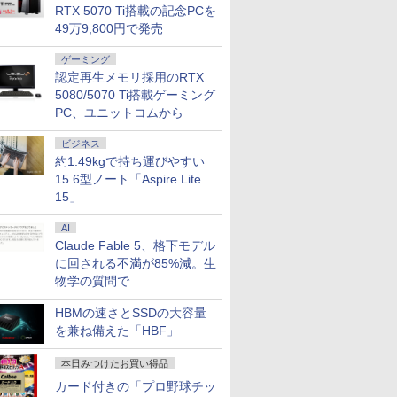
RTX 5070 Ti搭載の記念PCを
49万9,800円で発売
ゲーミング
認定再生メモリ採用のRTX
5080/5070 Ti搭載ゲーミング
PC、ユニットコムから
ビジネス
約1.49kgで持ち運びやすい
15.6型ノート「Aspire Lite
15」
AI
Claude Fable 5、格下モデル
に回される不満が85%減。生
物学の質問で
HBMの速さとSSDの大容量
を兼ね備えた「HBF」
本日みつけたお買い得品
カード付きの「プロ野球チッ