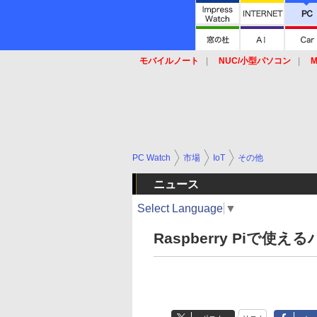
モバイルノート
NUC/小型パソコン
M
SSD
キーボード
マウス
PC Watch
市場
IoT
その他
ニュース
Select Language
▼
Raspberry Piで