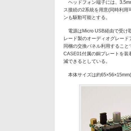
ヘッドフォン端子には、3.5mm
ス接続の2系統を用意(同時利用
ンも駆動可能とする。
電源はMicro USB経由で受け取
レード製のオーディオグレードアル
同梱の交換パネル利用すること
CASE01付属の銅プレートを装着
減できるとしている。
本体サイズは約65×56×15mm