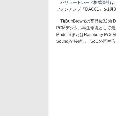
バリュートレード株式会社
は
フォンアンプ「DAC01」を1月3
TI(BurrBrown)の高品位32
PCMデジタル再生環境として最適な
Model BまたはRaspberry Pi 3 M
Sound)で接続し、SoCの再