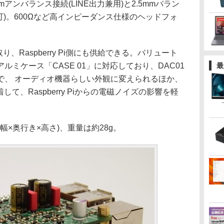
アンバランス接続(LINE出力兼用)と2.5mmバラン
可)。600Ωなど高インピーダンス仕様のヘッドフォ
り、Raspberry Pi側にも供給できる。バリュート
ミケース「CASE 01」に対応しており、DAC01
最
で、 オーディオ機器らしい外観に変えられるほか、
して、Raspberry Piからの電磁ノイズの影響を軽
(幅×奥行き×高さ)、重量は約28g。