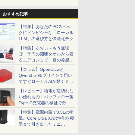
おすすめ記事
【特集】あなたのPCスペッ
クにドンピシャな「ローカル
LLM」の選び方と快適化テク
7
7
7
7
8
8
8
8
9
9
9
9
10
10
10
10
【特集】あぢぃ～もう無理
ぽ！千円の闘魂タオルから着
るエアコンまで、夏の冷感グ
ッズ一挙紹介
【コラム】OpenClawと
Qwen3.5-9Bプリインで届い
てすぐローカルAIが動くミニ
0円OFF
S無】【鍵
ダードモ
「のぶ」
【最強配送対応で最短
Dell OptiPlex 3060
【いたわりセット付
【1500円OFFクーポ
Dynabook dynabook
【エントリーでポイン
【令和8年度】 いちば
【お買い物マラソ開催
超得10％OFF｜fujitsu
「28%クーポンで
【期間限定10%OFFク
町人Aは悪役令嬢をど
【★最大10
＼11日ま
【縦画面対
BARFOUT!
PC「SER9 Pro」
余裕のス
E-2314
ンチ VA
籍】[ 蝉
翌日到着!!】 Ingnok モ
SFF 第8世代 Core i5
き】1年をおいしくすこ
ン】【WEBカメラ搭
B65/HS (Win11x64) 中
ト100％還元のチャン
んやさしい ITパスポー
中！P最大31.5%還
u758｜最大180日保証
97,848円」GEEKOM
ーポン 8/12 10時ま
うしても救いたい〜ど
ト】【新生
ゲーミングP
ー内蔵】 Del
EDITION 
【レビュー】給電が途切れな
のある金
GB /
z
バイルモニター 15.6イ
メモリ16GB SSD
やかに過ごす養生手帳
載&フルHD】ノートパ
古 Core i5-
ス】GMKtec M5 Ultra
ト 絶対合格の教科書＋
元】5年保証/Type-
｜フルHD｜中古ノー
A7 Max ミニPC AMD
で】 ゲーミングモニタ
ぶと空と氷の姫君〜
2026】【Off
ット 新品 R
液晶モニタ
AUTUMN 20
い優れもの！バッファロー製
OSHIBA
TA 3.5イ
MI 1.4
ンチ モバイルディスプ
512GB Office付き
2027 （インプレス手帳
ソコン 中古パソコン
2.4GHz(1135G7)/メモ
ミニPC AMD Ryzen 7
出る順問題集 [ 高橋 京
C/100Hz 24インチ モ
トパソコン｜
Ryzen 9 7940HS搭載
ー 27インチ FHD
10【電子書店共通特典
H&B】富士
Ryzen7 5
E2425HSM
TRAVEL 
￥11,980
￥36,800
￥3,080
￥23,800
￥31,900
￥86,248
￥1,815
￥11,999
￥35,800
￥135,900
￥13,980
￥726
￥32,800
￥149,800
￥16,398
￥1,870
Type-C充電器の検証で分か
54 15.6イ
 中古 ビジ
5ピン ス
レイ FHD 非光沢 A+ス
HDMI Windows11 デス
2027） [ 久保奈穂実 ]
14インチ SSD128GB
リ
7730U 8コア 16スレッ
介 ]
ニター USB-C IPSパネ
Windows11 office付
【8745HS/H255より上
240Hz 1ms Fast IPSパ
イラスト付】 【電子書
LIFEBOOK 
16GB SSD
HD IPS
（Snow M
re i3 第4世
コン 業務
ッドホン
クリーン IPS液晶パネル
クトップPC 中古パソ
メモリ8GB Core i5 第
8GB/SSD256GB/DVD
ド MAX4.5G 16GB
ル スピーカー内蔵
｜Core i5 第8世代｜メ
位】Radeon 780M(単
ネル HDMI2.0×1
籍】[ 目黒三吉 ]
世代 Core 
Windows
レート 100
ウンズブッ
ったこと
【特集】電源内蔵で0.9Lの衝
/16GB
体】
ー 3年保
USBType-C miniHDMI
コン
8世代 Microsoft
マルチ/15.6インチ/Wi-
DDR4 512GB M.2 2280
HDR10 Adaptive
モリ8GB SSD256GB
体GPU級性能)｜
DP1.4×1 Adaptive
リ:8GB/M.2
ップPC WPS
応 スピーカ
撃。Core Ultra X7の性能を極
12GB/1TB
年)
スタンド付き
Office付き
Fi6対応 [C:並品] 2022
SSD デスクトップPC
Sync VESA対応 チル
｜Microsoft
128GB DDR5拡張可能
Sync対応 フリッカー
NVMe:128G
き 1年保証 
DisplayP
ffice
ix
PS4/PS5/Switch/PC/Mac
Windows11 NEC
年頃購入
4K Bluetooth5.2 デュ
ト調整可 オフィス用
office2019付｜Webカ
｜USB4×2｜4画面8K
フリー ブルーライトカ
fi/Bluetoot
SSD 高性
ター 液晶
限まで引き出したミニ
Fi VGA
など対応
Versapro VM-7 ノート
アル2.5G LAN
PCモニター フレーム
メラ搭載｜15.6インチ
｜デュアル2.5G LAN
ット モニター ディス
FHD/Web
編集 VTub
ー 液晶デ
PC「GPD BOX」
C 中古ノー
パソコン 中古 PC パソ
Windows11 Pro 最大
レス Type-C/HDMIポ
テンキー付｜パソコン
｜3年保証｜Win11 Pro
プレイ MAXZEN
ラ/HDMI/US
ーツ 初心
デル 23.