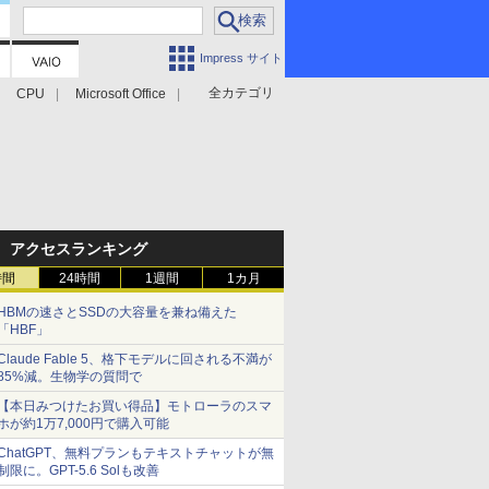
Impress サイト
全カテゴリ
CPU
Microsoft Office
アクセスランキング
時間
24時間
1週間
1カ月
HBMの速さとSSDの大容量を兼ね備えた
「HBF」
Claude Fable 5、格下モデルに回される不満が
85%減。生物学の質問で
【本日みつけたお買い得品】モトローラのスマ
ホが約1万7,000円で購入可能
ChatGPT、無料プランもテキストチャットが無
制限に。GPT-5.6 Solも改善