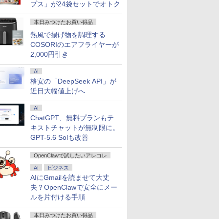
プス」が24袋セットでオトク
本日みつけたお買い得品
熱風で揚げ物を調理する
COSORIのエアフライヤーが
2,000円引き
AI
格安の「DeepSeek API」が
近日大幅値上げへ
AI
ChatGPT、無料プランもテ
キストチャットが無制限に。
GPT-5.6 Solも改善
OpenClawで試したいアレコレ
AI
ビジネス
AIにGmailを読ませて大丈
夫？OpenClawで安全にメー
ルを片付ける手順
本日みつけたお買い得品