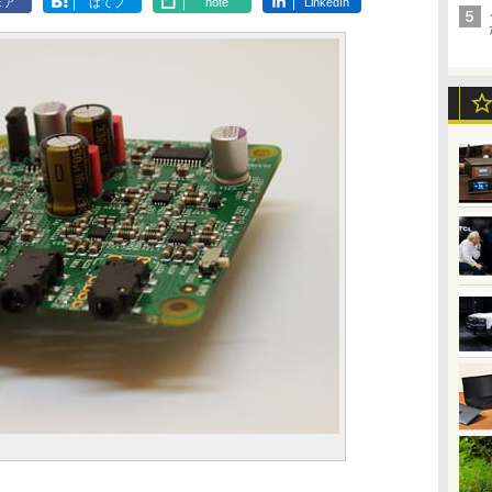
ェア
はてブ
note
LinkedIn