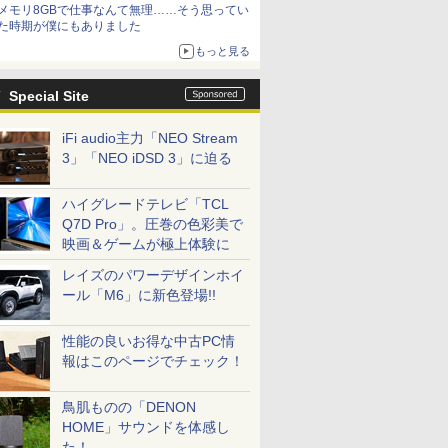
メモリ8GBで仕事なんて無理……そう思ってい
た時期が僕にもありました
もっと見る
Special Site
iFi audio主力「NEO Stream
3」「NEO iDSD 3」に迫る
ハイグレードテレビ「TCL
Q7D Pro」。圧巻の色彩美で
映画＆ゲームが極上体験に
レイズのパワーデザインホイ
ール「M6」に新色登場!!
性能の良いお得な中古PC情
報はこのページでチェック！
鳥肌ものの「DENON
HOME」サウンドを体感し
た！