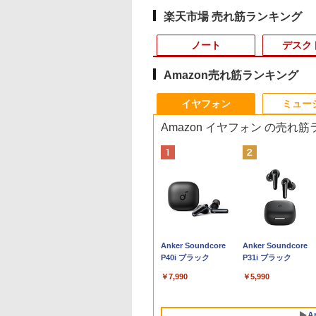
楽天市場 売れ筋ランキング
ノート
デスク
Amazon売れ筋ランキング
10
10
10
10
1
1
1
1
2
2
2
2
イヤフォン
ミュー
Amazon イヤフォン の売れ
0％OFF｜fujitsu
8%クーポンで
間限定10%OFFク
Aは悪役令嬢をど
【★最大100%ポイン
＼11日まで限定価格／
【縦画面対応/スピーカ
BARFOUT! SPECIAL
【中古】Panasonic
中古パソコン | Dell |
【マラソンセール期間
逆転バリバリバース 1
貴重 英語/中国語/日本
アースドリームス 厳
【マラソンP5倍/10
SAKAMOTO DAYS 
58｜最大180日保証
,848円」GEEKOM
 8/12 10時ま
ても救いたい〜ど
ト】【新生活応援・
ゲーミングPC 福袋 セ
ー内蔵】 Dell Pro 24
EDITION EARLY
Let's note SV8 CF-
OptiPlex 3040 SFF |
中ポイント5倍】中古
金のバリバコイン2枚つ
語版 WINDOWS XP
おまかせモニター 21.
フクーポン】中古ノ
【電子書籍】[ 鈴木
ルHD｜中古ノー
Max ミニPC AMD
 ゲーミングモニタ
と空と氷の姫君〜
2026】【Office 2024
ット 新品 RTX5060
液晶モニター
AUTUMN 2026 / TIME
SV8TDLVS【i5-8365U
Windows11 | デスク
モニター 23.8インチ
き特装版 （コロコロコ
SP3 / WIN7 /WIN10 
型〜27型ワイド
トパソコン Lenovo
斗 ]
ソコン｜
en 9 7940HS搭載
27インチ FHD
【電子書店共通特典
H&B】富士通
Ryzen7 5700X メモリ
E2425HSM 23.8型 フル
TRAVEL 岩本 照
8G 256G(SSD) WiFi
トップ | 一年保証 | 第6
ワイド ノングレア フ
ミックス） [ 掛丸 翔 ]
ンストール（購入時
【HDMI対応 / FULL
ThinkPad L570 第6
,800
5,900
,980
6
￥32,800
￥149,800
￥16,398
￥1,870
￥22,980
￥9,980
￥6,980
￥1,760
￥17,600
￥6,470
￥26,800
￥572
ows11 office付
745HS/H255より上
Hz 1ms Fast IPSパ
スト付】 【電子書
LIFEBOOK U9310/第10
16GB SSD500GB
HD IPS リフレッシュ
（Snow Man） [ ブラ
12LCD(1920x1200)】
世代 | Core i5 6500
ルHD PHILIPS
択） シルアル
HD解像度】 大手メ
代Core i5 メモリ16
Anker Soundcore
Anker Soundcore
re i5 第8世代｜メ
adeon 780M(単
HDMI2.0×1
[ 目黒三吉 ]
世代 Core i5/メモ
Windows11 デスクト
レート 100Hz VESA 対
ウンズブックス ]
【ECセンター】保証期
3.2(～最大3.6)GHz |
243V7Q ブラック VGA
RS232C 省スペー
カー液晶
SSD256GB カメラ
P40i ブラック
P31i ブラック
GB SSD256GB
PU級性能)｜
.4×1 Adaptive
リ:8GB/M.2
ップPC WPS Office付
応 スピーカー HDMI
間1ヶ月【ランクC】
MEM:8GB |
DVI HDMI スピーカー
デスクトップパソコ
(Dell/HP/NEC等) テ
DVD Bluetooth 15.
rosoft
8GB DDR5拡張可能
nc対応 フリッカー
NVMe:128GB/256GB/512GB/1TB/Wi-
き 1年保証 NVMe M.2
DisplayPort VGA モニ
HDD:500GB | DVDマ
搭載 動作確認済み 送
Core I3 OR I5 3.1Gヘ
ワーク デュアルモニ
ンチWindows11 Pro
￥7,990
￥5,990
ice2019付｜Webカ
SB4×2｜4画面8K
ー ブルーライトカ
fi/Bluetooth/13.3型
SSD 高性能 配信 動画
ター 液晶 液晶モニタ
ルチ | Win11Pro64Bit
料無料 30日保証
ルツ以上 2Gメモリ
ー Switch PS4 PS5
送料無料 保証付き
搭載｜15.6インチ
ュアル2.5G LAN
 モニター ディス
FHD/Webカメ
編集 VTuber対応 eスポ
ー 液晶ディスプレイ
ー DELL 790/7010
応 【整備済み中古品
キー付｜パソコン
年保証｜Win11 Pro
イ MAXZEN
ラ/HDMI/USB-
ーツ 初心者 ゲーミン
デル 23.8インチ パソコ
250Gハード DVD 【
A