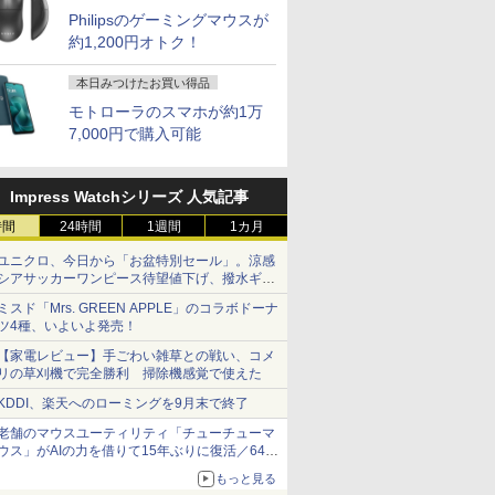
Philipsのゲーミングマウスが
約1,200円オトク！
本日みつけたお買い得品
モトローラのスマホが約1万
7,000円で購入可能
Impress Watchシリーズ 人気記事
時間
24時間
1週間
1カ月
ユニクロ、今日から「お盆特別セール」。涼感
シアサッカーワンピース待望値下げ、撥水ギア
ショーツは1990円に
ミスド「Mrs. GREEN APPLE」のコラボドーナ
ツ4種、いよいよ発売！
【家電レビュー】手ごわい雑草との戦い、コメ
リの草刈機で完全勝利 掃除機感覚で使えた
KDDI、楽天へのローミングを9月末で終了
老舗のマウスユーティリティ「チューチューマ
ウス」がAIの力を借りて15年ぶりに復活／64bit
化、Windows 10/11、「Chrome」も走り回
もっと見る
る。復活記念で2026年末まで500円