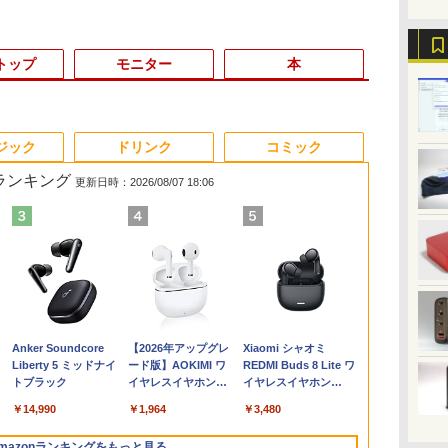
トップ
モニター
本
3
3
3
3
4
4
4
4
5
5
5
5
6
6
6
6
ジック
ドリンク
コミック
筋ランキング
更新日時：2026/08/07 18:06
選
%オ
28
【★最大100%ポイン
中古 モニター 23イン
【1500円OFFクーポ
薬屋のひとりごと 17巻
モバイルモニター 15.6
□■※ 【USB端子多数
ノートパソコン 新品
＼話題の編み図が大集
DELL OptiPlex 3060
レビュー投稿 5年保証
【期間限定10%OFFク
魔女と傭兵（9） 【電
【全品最大250
【中古】【O
Acer スタン
異世界居酒屋
5
ー
祐
ト】HP ProDesk 600
チ iiyama XU2390HS-
ン】【訳アリ】【WEB
【電子書籍】[ 日向夏 ]
インチ InnoView モバ
搭載!】 HP デスクトッ
Office付き 初心者向け
合！／【★作品集】ア
Micro【Core i5-
｜MS Office 2024
ーポン 8/12 10時ま
子書籍】[ 宮木真人 ]
クーポン】フ
付】 【 Xeon 
ニター 21.5イ
(22) 【電子書
イ
G2 SFF/第6世代 Core
B3 スリムベゼル AH-
カメラ＋フルHD】ノー
イルディスプレイ 自立
プPC ProDesk 600 G6
初期設定済 Win11 Pro
イアムオリーブ増刊号
8400T/8GB(DDR4)/500GB/Win11-
H&B 搭載｜中古ノート
で】 ゲーミングモニタ
ペックを余裕
2.8GHz / 8.00
フルHD 120H
川 夏哉 ]
￥770
￥792
選
世
i7/メモ
IPSパネル 解像度
トパソコン 中古パソコ
型 1920*1080 FHD ポー
SFF Corei5-10500/メ
日本語キーボード テレ
NO.1 ハマナカ
64bit】中古/送料無料 ※
パソコン Windows11
ー 24.5インチ FHD
額で】 東芝 T
HDD:4TB SA
1ms(VRB) HD
￥22,800
￥8,550
￥29,800
￥8,980
￥30,000
￥29,800
￥950
￥16,800
￥29,800
￥12,980
￥24,999
￥36,000
￥11,880
￥924
ー
GB
リ:4GB/8GB/16GB/SSD:128GB/256GB/512GB/1TB/DVD/DP/VGA/Wifi/2
1920x1080 応答速度
ン 13.3インチ
タブルモニター IPS液晶
モリ
ワーク応援 Celeron
沖縄、離島を除く
Office付｜テンキー
240Hz 1ms Fast IPSパ
Dynabook B5
ンチ×2 】 【
ミニD-Sub 1
Anker Soundcore
【2026年アップグレ
Xiaomi シャオミ
ス
画面出力/Office/中古 デ
5ms コントラスト比
SSD256GB メモリ8GB
パネル 薄型 軽量 持ち運
8GB/SSD256GB/DVD
N3350メモリー:8GB
DVD 搭載｜Core i5 第
ネル HDMI2.0×1
ンチ Intel Co
ネスホン パソ
ピーカー・ヘ
Liberty 5 ミッドナイ
ード版】AOKIMI ワ
REDMI Buds 8 Lite ワ
ン
レ
6イ
スクトップ デスクトッ
1000:1 入力端子 DVI
Core i5-1135G7 第11世
び 壁掛けに対応
マルチ/Win11 動作確認
高速SSD:512GB最大
7世代 メモリ 8GB SSD
DP1.4×1 Adaptive
代 メモリ8GB
用 電話機 本
端子 6軸カラ
トブラック
イヤレスイヤホン
イヤレスイヤホン
タ
プPC/Windows11
D-Sub HDMI 中古ディ
代 Microsoft Office付
Switch/PS3/PS4/PS5/Xbox
【中古】送料無料
laptop 14型液晶 Web
256GB｜店長厳選
Sync対応 フリッカー
SSD256GB/5
証(パネルは1
bluetooth イヤホン
Bluetooth 5.4 ノイズ
対
スプレイ PCモニター
き Windows11 東芝
One/PC/スマ
カメラ USB 3.0
Lenovo ThinkPad
フリー ブルーライトカ
Windows11 O
EK221QJ0bm
￥14,990
￥1,964
￥3,480
V12 小型軽量 ブルー
キャンセリング ANC
】
PCディスプレイ 液晶
dynabook G83 中古
ホ/USBType-C/標準
miniHDMI 無線機能
15.6型 Bluetooth Wi-
ット モニター ディス
2019 H&B Wi
トゥースHi-Fi 最大
36時間再生
中
ディスプレイ 液晶モニ
PC パソコン ノートPC
HDMI対応【選べる種
Bluetooth 超軽量大容
Fi 無線｜中古 パソコン
プレイ MAXZEN
DVD 中古 P
mazonランキングをもっと見る