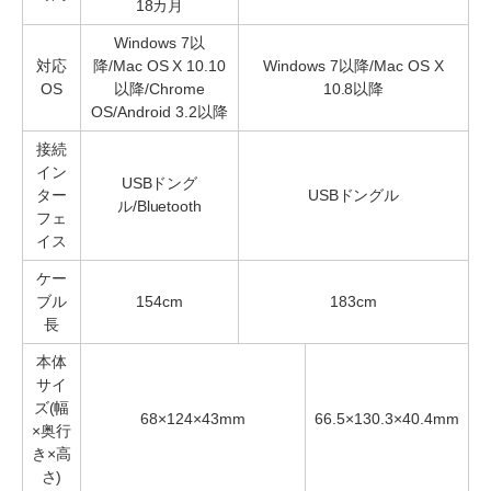
18カ月
Windows 7以
対応
降/Mac OS X 10.10
Windows 7以降/Mac OS X
OS
以降/Chrome
10.8以降
OS/Android 3.2以降
接続
イン
USBドング
ター
USBドングル
ル/Bluetooth
フェ
イス
ケー
ブル
154cm
183cm
長
本体
サイ
ズ(幅
68×124×43mm
66.5×130.3×40.4mm
×奥行
き×高
さ)