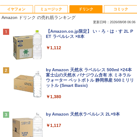
イヤフォン
ミュージック
ドリンク
コミック
R160-NEC Chromebook Y2 1点 Chrom
【送料無料】TF: 富士通 23.8型液晶ディ
杖と剣のウィストリア（16） 【電子書
1
1
1
Amazon ドリンク の売れ筋ランキング
eOS 11.6型 CPU Intel Celeron N4020
スプレイ DY24-9T / B24-9 TS/ FullHD
籍】[ 大森藤ノ ]
メモリ 4GB LPDDR4 SSD 32GB eMMC
1920x1080/ D-sub,DVI,Displayport フ
更新日時：2026/08/08 06:06
2021製 WebKカメラ付き 360度回転可
ルHD(1920×1080) 中古ディスプレイ 中
￥594
Anker Soundcore P40i オフホワイト
BRUCE WAYNE feat. Flo Milli, ATL Jacob
【Amazon.co.jp限定】 い・ろ・は・す 2L P
能 ACアダプタ付き 【中古品整備品】
古モニター /24型 ワイド 液晶モニター
[Explicit]
ET ラベルレス ×8本
【3ケ月保証】
￥7,990
￥5,980
￥250
￥1,112
￥6,480
[新品]サカモトデイズ SAKAMOTO DAY
2
S (1-28巻 最新刊) 全巻セット
価格重視訳あり ノートパソコン Office付
2
Anker Soundcore P31i ブラック
BRUCE WAYNE feat. Flo Milli, ATL Jacob
by Amazon 天然水 ラベルレス 500ml ×24本
き 店長おまかせ 東芝 富士通 NEC DELL
＼500円OFFクーポンあり！／ モバイル
￥14,916
2
[Explicit]
富士山の天然水 バナジウム含有 水 ミネラル
HP等 Celeron 初めてパソコンを使う方
モニター 15.6インチ 1080PフルHD ディ
ウォーター ペットボトル 静岡県産 500ミリリ
￥5,990
や初心者向け メモリ4GB HDD320GBま
スプレイ VESA対応 コスパ デュアルモニ
ットル (Smart Basic)
￥250
たはSSD128GB Windows11/10 OS選択
ター サブモニター ゲーミングモニター
可 WiFi オフィス付き ノートPC 1ヶ月保
ポータブルモニター 外付けモニター リモ
￥1,380
証 中古パソコン 中古ノートパソコン【中
ートワーク IPS mini pc ミニPC 多デバ
東京卍リベンジャーズ 1〜31巻 全巻セ
3
古】
イス対応 ブラック
ット 蔦屋書店
Anker Soundcore Liberty 5 ミッドナイトブ
On My Road (Stadium ver.)
ラック
by Amazon 天然水ラベルレス 2L×9本
￥7,800
￥9,480
￥15,675
￥250
￥14,990
￥1,117
【中古】 富士通 LIFEBOOK A576 第6世
モニター 液晶モニター パソコンモニター
3
3