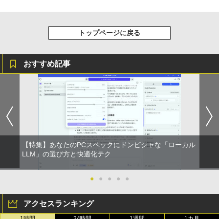
版ビッグガンガンコミックス)
￥810
トップページに戻る
おすすめ記事
【特集】あなたのPCスペックにドンピシャな「ローカル
LLM」の選び方と快適化テク
●
●
●
●
●
アクセスランキング
1時間
24時間
1週間
1カ月