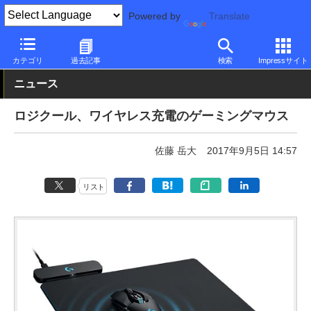
Powered by
Translate
PC Watch
半導体/周辺機器
マウス
ゲーミング
カテゴリ
過去記事
検索
Impressサイト
ニュース
ロジクール、ワイヤレス充電のゲーミングマウス
佐藤 岳大
2017年9月5日 14:57
リスト