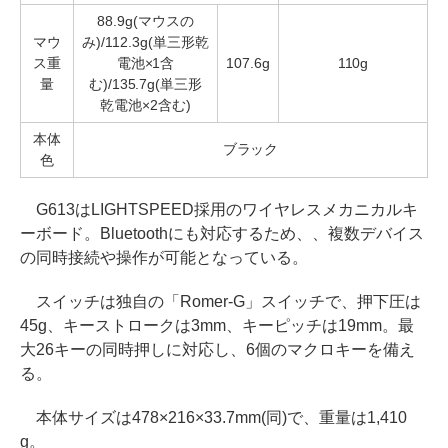
88.9g(マウスの
マウ
み)/112.3g(単三形乾
ス重
電池×1含
107.6g
110g
量
む)/135.7g(単三形
乾電池×2含む)
本体
ブラック
色
G613はLIGHTSPEED採用のワイヤレスメカニカルキ
ーボード。Bluetoothにも対応するため、、複数デバイス
の同時接続や操作が可能となっている。
スイッチは独自の「Romer-G」スイッチで、押下圧は
45g、キーストロークは3mm、キーピッチは19mm。最
大26キーの同時押しに対応し、6個のマクロキーを備え
る。
本体サイズは478×216×33.7mm(同)で、重量は1,410
g。