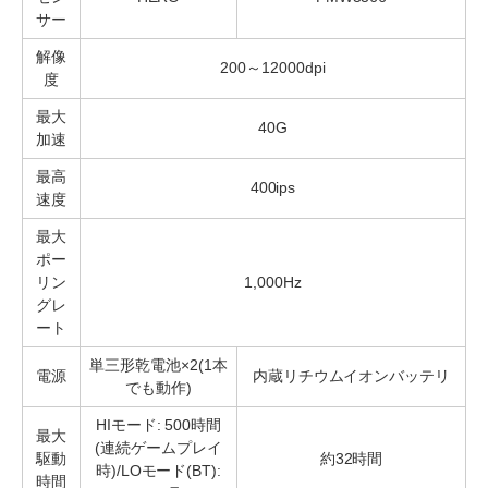
サー
解像
200～12000dpi
度
最大
40G
加速
最高
400ips
速度
最大
ポー
リン
1,000Hz
グレ
ート
単三形乾電池×2(1本
電源
内蔵リチウムイオンバッテリ
でも動作)
HIモード: 500時間
最大
(連続ゲームプレイ
駆動
約32時間
時)/LOモード(BT):
時間