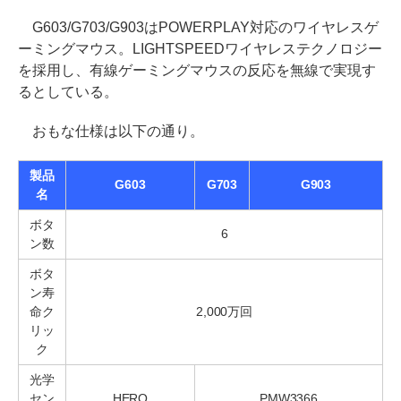
G603/G703/G903はPOWERPLAY対応のワイヤレスゲ
ーミングマウス。LIGHTSPEEDワイヤレステクノロジー
を採用し、有線ゲーミングマウスの反応を無線で実現す
るとしている。
おもな仕様は以下の通り。
製品
G603
G703
G903
名
ボタ
6
ン数
ボタ
ン寿
命ク
2,000万回
リッ
ク
光学
セン
HERO
PMW3366