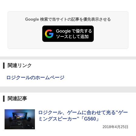
ン 15.6インチ SSD256GB メモリ8GB C
ore i3-8130U 第8世代 Microsoft Office
￥14,780
付き Windows11 東芝 dynabook B65
ノートパソコン 中古 PC パソコン 中古ノ
異世界居酒屋「のぶ」(22) (角川コミックス・
Google 検索で当サイトの記事を優先表示させる
ートPC 最大SSD1TB 最大メモリ16GB
エース)
￥21,800
￥832
ONE PIECE モノクロ版 115 (ジャンプコミッ
クスDIGITAL)
関連リンク
￥594
ロジクールのホームページ
HUNTER×HUNTER モノクロ版 39 (ジャンプ
関連記事
コミックスDIGITAL)
￥572
ロジクール、ゲームに合わせて光る“ゲー
ミングスピーカー”「G560」
2018年4月25日
スーパーの裏でヤニ吸うふたり 9巻 (デジタル