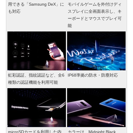
用できる「Samsung DeX」に
モバイルゲームを外付けディ
も対応
スプレイに全画面表示し、キ
ーボードとマウスでプレイ可
能
虹彩認証、指紋認証など、全6
IP68準拠の防水・防塵対応
種類の認証機能を利用可能
microSDカードを利用した内
カラーは、Midnight Black、