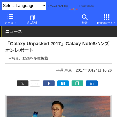
Powered by
Translate
PC Watch
パソコン/タブレット/スマートフォン
スマートフォン
カテゴリ
過去記事
検索
Impressサイト
ニュース
「Galaxy Unpacked 2017」Galaxy Note8ハンズ
オンレポート
～写真、動画を多数掲載
平澤 寿康
2017年8月24日 10:26
リスト