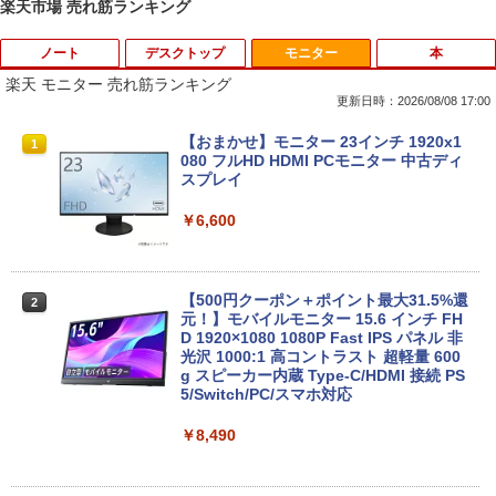
楽天市場 売れ筋ランキング
ノート
デスクトップ
モニター
本
楽天 モニター 売れ筋ランキング
更新日時：2026/08/08 17:00
中古パソコン | Dell | Latitude 3590 | Wi
【★最大100%ポイント】おまかせ 中古
【おまかせ】モニター 23インチ 1920x1
1
1
1
ndows11 | ノートPC | 一年保証 | 第8世
パソコン Windows XP Celeron or Core
080 フルHD HDMI PCモニター 中古ディ
代 | Core i5 8250U 1.6(〜最大3.4)GHz |
2 メモリ 4GB HDD 250GB DVDドライブ
スプレイ
MEM:8GB | SSD:256GB(新品) | 光学ド
搭載 リフレッシュPC デスクトップ 中古
ライブ:非搭載 | 無線LAN:あり | Webカ
安心保証 初期設定不要
￥6,600
メラ内蔵 | テンキー | Win11Pro64Bit | A
Cアダプター付属
￥9,980
￥18,000
【500円クーポン＋ポイント最大31.5%還
2
元！】モバイルモニター 15.6 インチ FH
【中古】純正ATI Apple Radeon HD 577
D 1920×1080 1080P Fast IPS パネル 非
2
0 1GB ビデオカード Mac Pro デスクト
光沢 1000:1 高コントラスト 超軽量 600
【中古】 マウスコンピューター m-Book
ップ 102C0160200
g スピーカー内蔵 Type-C/HDMI 接続 PS
2
SSD搭載 Core i5 7200U Windows11 Ho
5/Switch/PC/スマホ対応
me Wi-Fi 長期保証 [95023]
￥15,007
￥8,490
￥18,600