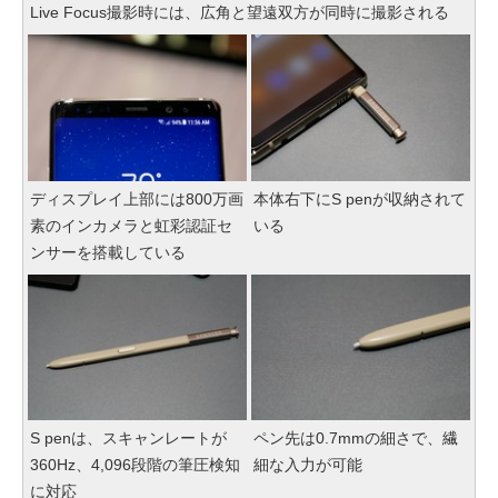
Live Focus撮影時には、広角と望遠双方が同時に撮影される
ディスプレイ上部には800万画
本体右下にS penが収納されて
素のインカメラと虹彩認証セ
いる
ンサーを搭載している
S penは、スキャンレートが
ペン先は0.7mmの細さで、繊
360Hz、4,096段階の筆圧検知
細な入力が可能
に対応