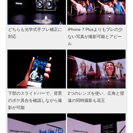
どちらも光学式手ブレ補正に
iPhone 7 Plusよりもブレの少
対応
ない写真が撮影可能とアピー
ル
下部のスライドバーで、背景
2つのレンズを使い、広角と望
のボケ具合を確認しながら撮
遠の同時撮影も花王
影が可能