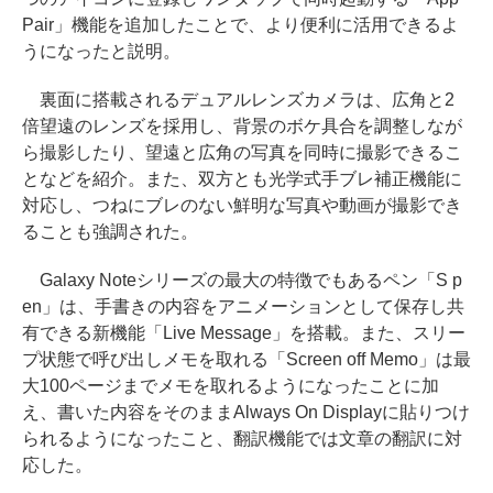
Pair」機能を追加したことで、より便利に活用できるよ
うになったと説明。
裏面に搭載されるデュアルレンズカメラは、広角と2
倍望遠のレンズを採用し、背景のボケ具合を調整しなが
ら撮影したり、望遠と広角の写真を同時に撮影できるこ
となどを紹介。また、双方とも光学式手ブレ補正機能に
対応し、つねにブレのない鮮明な写真や動画が撮影でき
ることも強調された。
Galaxy Noteシリーズの最大の特徴でもあるペン「S p
en」は、手書きの内容をアニメーションとして保存し共
有できる新機能「Live Message」を搭載。また、スリー
プ状態で呼び出しメモを取れる「Screen off Memo」は最
大100ページまでメモを取れるようになったことに加
え、書いた内容をそのままAlways On Displayに貼りつけ
られるようになったこと、翻訳機能では文章の翻訳に対
応した。