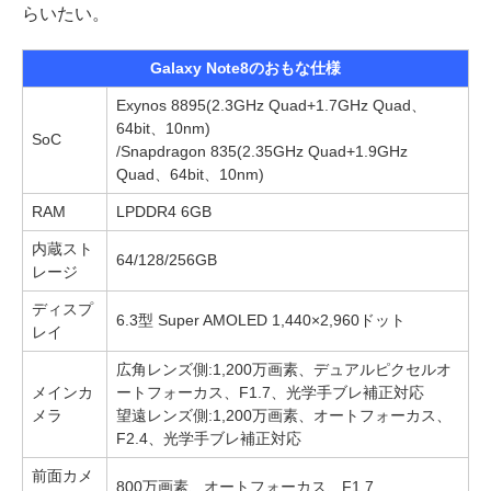
らいたい。
Galaxy Note8のおもな仕様
Exynos 8895(2.3GHz Quad+1.7GHz Quad、
64bit、10nm)
SoC
/Snapdragon 835(2.35GHz Quad+1.9GHz
Quad、64bit、10nm)
RAM
LPDDR4 6GB
内蔵スト
64/128/256GB
レージ
ディスプ
6.3型 Super AMOLED 1,440×2,960ドット
レイ
広角レンズ側:1,200万画素、デュアルピクセルオ
メインカ
ートフォーカス、F1.7、光学手ブレ補正対応
メラ
望遠レンズ側:1,200万画素、オートフォーカス、
F2.4、光学手ブレ補正対応
前面カメ
800万画素、オートフォーカス、F1.7