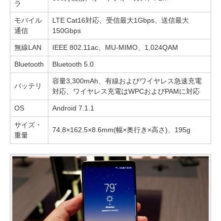
ラ
モバイル
LTE Cat16対応、受信最大1Gbps、送信最大
通信
150Gbps
無線LAN
IEEE 802.11ac、MU-MIMO、1,024QAM
Bluetooth
Bluetooth 5.0
容量3,300mAh、有線およびワイヤレス急速充電
バッテリ
対応、ワイヤレス充電はWPCおよびPAMに対応
OS
Android 7.1.1
サイズ・
74.8×162.5×8.6mm(幅×奥行き×高さ)、195g
重量