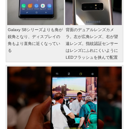
Galaxy S8シリーズよりも角が
背面のデュアルレンズカメ
鋭角となり、ディスプレイの
ラ。左が広角レンズ、右が望
角もより直角に近くなってい
遠レンズ。指紋認証センサー
る
はレンズにふれにくいように
LEDフラッシュを挟んで配置