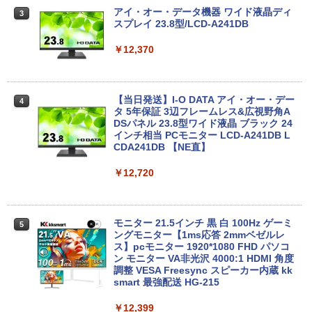
Windows11 中古パソコン EPSON エプ
3
ソン Endeavor ST20E Celeron N3160
アイ・オー・データ機器 ワイド液晶ディ
3
【超軽量2in1 タッチパネル】中古 ノー
メモリ8GB HDD500GB 18.5インチ ディ
スプレイ 23.8型/LCD-A241DB
3
トパソコン TOSHIBA 型落ち dynabook
スプレイ マウス キーボード WPS Office
VC72 第7世代 Core i5 メモリ8GB SSD2
付き オフィス デスクトップ 90日保証
￥12,370
56GB 12.5型フルHD Windows11 MS Of
【中古】
fice付き 軽量 持ち運び便利 WiFi Blueto
oth Type-C USB3.0 安心保証
￥17,600
【当日発送】I-O DATA アイ・オー・デー
4
￥20,800
タ 5年保証 3辺フレームレス&広視野角A
DSパネル 23.8型ワイド液晶 ブラック 24
【中古】Dospara◆デスクトップPC/Cor
インチ相当 PCモニター LCD-A241DB L
4
e i5/16GB/2019年/HB//【パソコン】
CDA241DB 【NE直】
【★最大100%ポイント】富士通 LIFEBO
4
OK U938/第7世代 Core i5/メモリ:4GB/8
￥22,660
￥12,720
GB/12GB/SSD:128GB/256GB/512GB/1
TB/Wi-fi/Bluetooth/13.3型 フルHD/カメ
ラ/Office/HDMI/USB-C/USB3.0/パソコン
中古PC 中古ノートパソコン Windows11
モニター 21.5インチ 黒 白 100Hz ゲーミ
5
hp Z420 Workstation Xeon E5-1660 3.
ングモニター【1ms応答 2mmベゼルレ
5
￥16,800
3GHz 16GB 128GB(SSD)+500GB(HDD)
ス】pcモニター 1920*1080 FHD パソコ
Quadro K600 DVD+-RW Windows7 Pro
ン モニター VA非光沢 4000:1 HDMI 角度
64bit 難有 【中古】【20260325】
調整 VESA Freesync スピーカー内蔵 kk
smart 最強配送 HG-215
【全商品10%OFF+P5倍】HP 250 G7 第
￥24,000
5
8世代 Core i5 Windows11 Pro メモリ 8
￥12,399