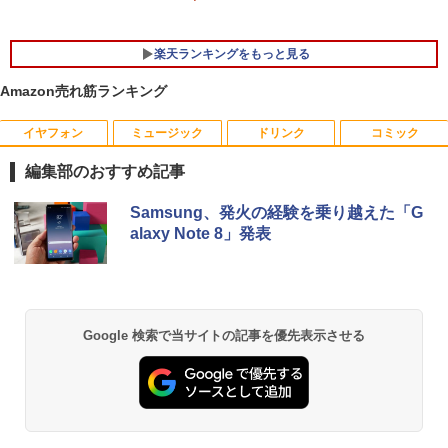
GB 16GB SSD 256GB 512GB 15型 テン
キー WEBカメラ DVDマルチ HDMI USB
3.1WPS Office 2 中古ノートPC 中古パ
楽天ランキングをもっと見る
ソコン ノートPC 中古ノートパソコン
Amazon売れ筋ランキング
￥26,400
イヤフォン
ミュージック
ドリンク
コミック
オレンジページ 2026 10/17号増刊＜グレ
1
ー＞ [雑誌]
編集部のおすすめ記事
￥1,689
Anker Soundcore P40i オフホワイト
BRUCE WAYNE feat. Flo Milli, ATL Jacob
by Amazon 天然水 ラベルレス 500ml ×24本
薬屋のひとりごと 17巻 (デジタル版ビッグガ
Samsung、発火の経験を乗り越えた「G
[Explicit]
富士山の天然水 バナジウム含有 水 ミネラル
ンガンコミックス)
alaxy Note 8」発表
ウォーター ペットボトル 静岡県産 500ミリリ
￥7,990
ットル (Smart Basic)
￥250
￥770
送料無料【中古】剣客商売 1〜54巻 まで
2
￥1,380
の全巻セット SPコミックス 大島やすい
ち リイド社（青年コミック）
Anker Soundcore P31i ブラック
BRUCE WAYNE feat. Flo Milli, ATL Jacob
異世界居酒屋「のぶ」(22) (角川コミックス・
Google 検索で当サイトの記事を優先表示させる
[Explicit]
エース)
【Amazon.co.jp限定】 い・ろ・は・す 2L P
￥22,000
ET ラベルレス ×8本
￥5,990
￥250
￥832
￥1,112
【特典】GIANNA HOMMES ISSUE05 co
3
ver 山中柔太朗(B4サイズ両面ピンナッ