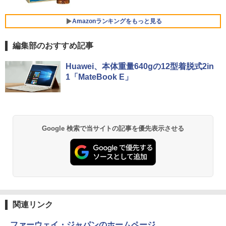
リング ANC 36時間再生
￥15,120
￥17,888
￥2,980
Amazonランキングをもっと見る
【楽天1位！保護レザーケース付き】【タ
5
マイクロソフト 法人向け Surface Pro 1
ッチ選択】 モバイルモニター 15.6インチ
5
編集部のおすすめ記事
2 インチ キーボード ストーン グレー EP
FUJITSU/富士通 ESPRIMO D7010/E【G
ノングレア 非光沢 1080PフルHD コスパ
5
2-32891
TX1650/Intel Core i5-10500/8GB(DDR
高画質 デュアルモニター サブモニター
薬屋のひとりごと 17巻 (デジタル版ビッグガ
4)/M.2 SSD512GB/DVD-RW/Win11 Pro-
ポータブルモニター ゲーミングモニター
Huawei、本体重量640gの12型着脱式2in
ンガンコミックス)
64bit】中古/送料無料 ※沖縄、離島を除
リモートワーク IPS Tpye-C/mini HDMI
￥25,278
1「MateBook E」
く
pc ミニPC iPhone対応
￥770
￥33,000
￥9,999
異世界居酒屋「のぶ」(22) (角川コミックス・
Google 検索で当サイトの記事を優先表示させる
エース)
￥832
HUNTER×HUNTER モノクロ版 39 (ジャンプ
コミックスDIGITAL)
関連リンク
￥572
ファーウェイ・ジャパンのホームページ