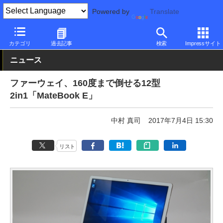
Powered by
Translate
PC Watch
パソコン/タブレット/スマートフォン
2in1
Huawei
カテゴリ
過去記事
検索
Impressサイト
ニュース
ファーウェイ、160度まで倒せる12型
2in1「MateBook E」
中村 真司
2017年7月4日 15:30
リスト