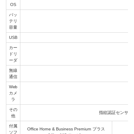
OS
バッ
テリ
容量
USB
カー
ドリ
ーダ
無線
I
通信
Web
カメ
ラ
その
指紋認証センサー
他
付属
Office Home & Business Premium プラス
ソフ