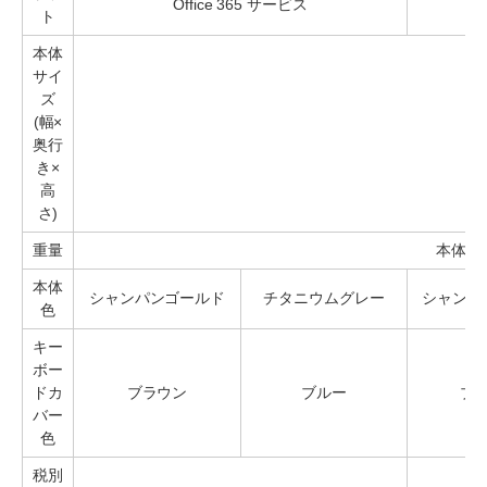
Office 365 サービス
ト
本体
サイ
ズ
(幅×
奥行
き×
高
さ)
重量
本体64
本体
シャンパンゴールド
チタニウムグレー
シャンパ
色
キー
ボー
ドカ
ブラウン
ブルー
ブ
バー
色
税別