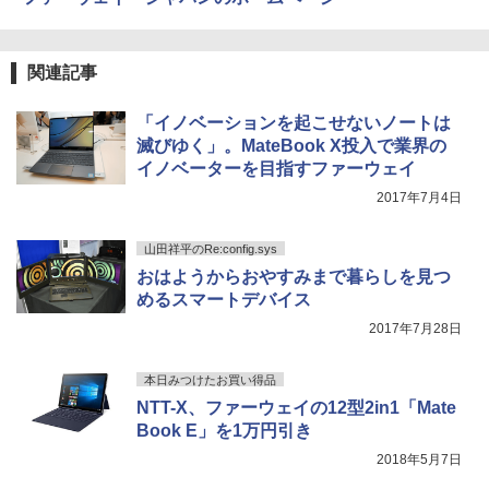
スーパーの裏でヤニ吸うふたり 9巻 (デジタル
関連記事
版ビッグガンガンコミックス)
￥810
「イノベーションを起こせないノートは
滅びゆく」。MateBook X投入で業界の
イノベーターを目指すファーウェイ
ONE PIECE モノクロ版 115 (ジャンプコミッ
2017年7月4日
クスDIGITAL)
山田祥平のRe:config.sys
￥594
おはようからおやすみまで暮らしを見つ
めるスマートデバイス
2017年7月28日
本日みつけたお買い得品
NTT-X、ファーウェイの12型2in1「Mate
Book E」を1万円引き
2018年5月7日