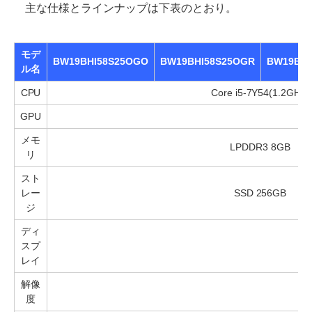
主な仕様とラインナップは下表のとおり。
【
モデ
BW19BHI58S25OGO
BW19BHI58S25OGR
BW19BHI
ル名
CPU
Core i5-7Y54(1.2GHz)
GPU
メモ
LPDDR3 8GB
リ
スト
レー
SSD 256GB
ジ
ディ
スプ
レイ
解像
度