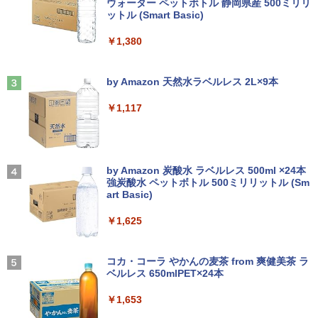
ウォーター ペットボトル 静岡県産 500ミリリ
￥4,990
ルチ | 無線LAN:あり | テンキー | Win11P
Windows11 Office付 第六世代 Core-i5
縄、離島を除く
ットル (Smart Basic)
￥250
ro64Bit | ACアダプター付属
Core-i7 変更可 八世代 十世代にも対応
高速 SSD128GB DVDドライブ 中古パソ
￥5,500
情報社会と情報技術 （身近なモノやサー
￥1,380
3
コン 中古デスクトップパソコン PC 本体
￥9,980
ビスから学ぶ「情報」教室1） [ 土屋 誠
中古PC Win11 中古
司 ]
Anker Soundcore Liberty 5 ミッドナイトブ
On My Road (Stadium ver.)
ラック
by Amazon 天然水ラベルレス 2L×9本
￥15,800
PHILIPS 241V8 LED液晶モニター 23.8
3
￥2,750
￥250
中古ノートパソコン 富士通 LIFEBOOK
インチワイド ブラック 1920×1080 （フ
3
￥14,990
￥1,117
U938 第7世代 Core i5 Windows11 Pro
ルHD）16:9 IPSパネル 非光沢 ノングレ
Office 2024付き メモリ8GB SSD256G
ア 液晶ディスプレイ HDMI VGA VESA準
B/1TB選択可 13.3型 軽量 モバイル ビジ
【中古デスクトップPC】ESPRIMO D58
拠 PS4 switch 対応 スイッチ 【中古】
3
STAR WARS マンダロリアンとグローグ
4
ネス 在宅勤務 学生向け
8/CX FMVD4505HP / Core i3-8100 / 8G
ー [ ジェフリー・ブラウン ]
B / 2.5" SSD 240GB / Windows 11 / WP
【2026年アップグレード版】AOKIMI ワイヤ
On My Road (Stadium ver.)
￥6,500
S Office 2 / DVD-RW
レスイヤホン bluetooth イヤホン V12 小型
by Amazon 炭酸水 ラベルレス 500ml ×24本
￥12,980
￥1,870
軽量 ブルートゥースHi-Fi 最大36時間再生 ぶ
強炭酸水 ペットボトル 500ミリリットル (Sm
￥250
るーとゅーす コードレス ENCノイズキャン
art Basic)
￥16,980
セリング 自動ペアリング Type-C充電 マイク
モバイルモニター 15.6インチ InnoView
4
付き 防水 タッチ式音量調整 スポーツ/通勤/通
￥1,625
8月5日限定10倍＆抽選10000P！｜2021
モバイルディスプレイ 自立型 1920*1080
4
学/WEB会議(ホワイト)
年モデル！高性能ノートパソコン Windo
FHD ポータブルモニター IPS液晶パネル
幽冥の岸 十二国記 （新潮文庫） [ 小野
5
ws11 富士通 LIFEBOOK A5511 第11世
ミニPC Dell HP Lenovo 高速CPU 第8世
薄型 軽量 持ち運び 壁掛けに対応 Switc
BUGS LIFE
4
不由美 ]
￥1,964
代Celeron 6305U最大メモリ32GB 秒速
代 Corei3/i5-8500T メモリ最大16GB SS
h/PS3/PS4/PS5/Xbox One/PC/スマホ/U
コカ・コーラ やかんの麦茶 from 爽健美茶 ラ
起動新品SSD2TB テンキー内蔵 15.6型大
D1TB 二画面デュアル アウトレット オフ
SBType-C/標準HDMI対応【選べる種
ベルレス 650mlPET×24本
￥250
￥825
画面 ノートパソコン中古 オフィス付き
ィス付き 最新MSOffice2024可 Win11Pr
類】タッチ/ケース付き/4Kタイプ
Microsoftoffice2024可 送料無料 WIFI
o 中古パソコンデスクトップパソコン ミ
Xiaomi シャオミ REDMI Buds 8 Lite ワイヤ
￥1,653
ニPC デル 中古パソコンデスクトップPC
レスイヤホン Bluetooth 5.4 ノイズキャンセ
￥8,980