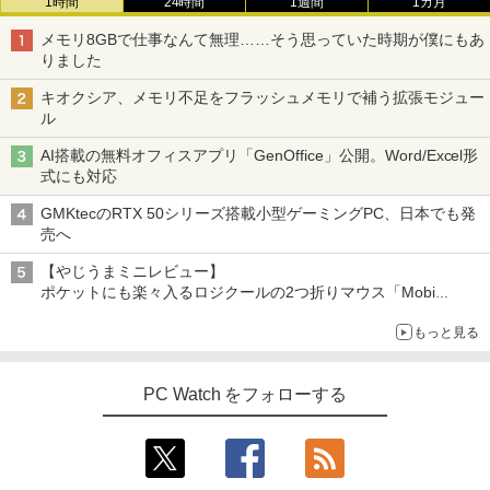
1時間
24時間
1週間
1カ月
メモリ8GBで仕事なんて無理……そう思っていた時期が僕にもあ
りました
キオクシア、メモリ不足をフラッシュメモリで補う拡張モジュー
ル
AI搭載の無料オフィスアプリ「GenOffice」公開。Word/Excel形
式にも対応
GMKtecのRTX 50シリーズ搭載小型ゲーミングPC、日本でも発
売へ
【やじうまミニレビュー】
ポケットにも楽々入るロジクールの2つ折りマウス「Mobi
Fold」。その気になるギミックとは？
もっと見る
PC Watch をフォローする