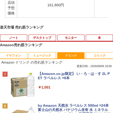
店頭
161,800円
予想
価格
楽天市場 売れ筋ランキング
ノート
デスクトップ
モニター
本
Amazon売れ筋ランキング
イヤフォン
ミュージック
ドリンク
コミック
【中古】第4世代 Core i3搭載ノートパソ
Magic Trackpad 2 用 トラックパッド 保
【マラソンセール期間中ポイント5倍】中
[新品]はじめての世界名作えほん えほん
1
1
1
1
Amazon ドリンク の売れ筋ランキング
コン 500GB 4GBメモリ DVDマルチドラ
護フィルム OverLay Protector for Magi
古モニター 19インチ スクエア 液晶ディ
のおうち(1～40巻)
イブ 15.6インチ Wi-Fi 【Windows10】
c Trackpad 2保護 フィルム シート シー
スプレイ VGA / DVI端子 店長おまかせ ケ
更新日時：2026/08/06 18:06
MS 365 Office Web 注目PC [105]
ル フィルター アンチグレア サラサラ マ
ーブル付き サブモニターにおすすめ 動作
￥26,400
Anker Soundcore P40i オフホワイト
BRUCE WAYNE feat. Flo Milli, ATL Jacob
【Amazon.co.jp限定】 い・ろ・は・す 2L P
ウス 低反射 タッチパッド トラックパッ
確認済み 30日保証 送料無料
[Explicit]
ET ラベルレス ×8本
ド ミヤビックス
￥8,800
￥5,990
￥3,300
￥250
￥1,001
￥998
ヒロシマ 消えたかぞく （ポプラ社の絵
2
本 67） [ 指田 和 ]
中古パソコン | Lenovo | ThinkPad L57
2
0 | Windows11 | ノートPC | 一年保証 |
PHILIPS/フィリップス 241V8/11 / 23.8型
2
￥1,815
Anker Soundcore P31i ブラック
BRUCE WAYNE feat. Flo Milli, ATL Jacob
by Amazon 天然水 ラベルレス 500ml ×24本
第7世代 | Core i5 7200U 2.5(～最大3.1)
【★ランキング第1位獲得商品!!★】 デス
ワイド 液晶ディスプレイ FullHD/HDMI
2
[Explicit]
富士山の天然水 バナジウム含有 水 ミネラル
GHz | MEM:8GB | HDD:500GB | DVDマ
クトップパソコン ★店長おまかせ 最新
ケーブル標準添付【中古/送料無料】※沖