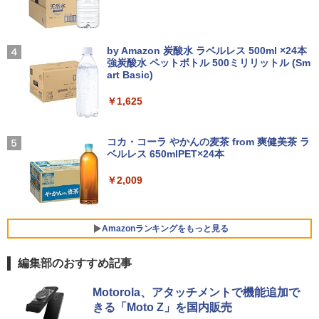
【1500円OFFクーポン】【タッチパネル
★Gigastone モニター 21.45インチ ディ
3
3
&WEBカメラ搭載】ノートパソコン 2in1
超得10％OFF｜買い替えならこれ!! Micr
スプレイ PCモニター VESA モニタ ノン
3
タブレットPC 13.3インチ SSD128GB メ
osoft office付き デスクトップパソコン
グレア フルHD 75Hz ブルーライト軽減
【2026年アップグレード版】AOKIMI ワイヤ
On My Road (Stadium ver.)
和山やま作品4冊セット 小冊子＆アクリ
4
モリ8GB Core i3 第8世代 Microsoft Off
中古デスクトップ 第8世代 メモリ8GB S
パネル 178度 広角 高解像度目に優しいフ
レスイヤホン bluetooth イヤホン V12 小型
by Amazon 炭酸水 ラベルレス 500ml ×24本
ルスタンド付き特装版 （ビームコミック
ice付き Windows11 東芝 dynabook D8
SD256GB HDD500GB Windows11 セッ
リッカーフリー (PS5確認済み/HDMI/VG
軽量 ブルートゥースHi-Fi 最大36時間再生 ぶ
強炭酸水 ペットボトル 500ミリリットル (Sm
￥250
ス） [ 和山 やま ]
3 ノートパソコン 中古 PC パソコン 中古
ト購入可能 単品 NEC デスクトップ PC
A/3年保証)
るーとゅーす コードレス ENCノイズキャン
art Basic)
ノートPC 中古ノート 最大SSD512GB
パソコン 中古 おすすめ デスクトップパ
セリング 自動ペアリング Type-C充電 マイク
￥11,000
ソコン マイクロソフトオフィス 2019 PC
付き 防水 タッチ式音量調整 スポーツ/通勤/通
￥9,980
￥1,625
学/WEB会議(ホワイト)
￥24,800
￥29,800
BUGS LIFE
￥1,964
コカ・コーラ やかんの麦茶 from 爽健美茶 ラ
施設基準パーフェクトブック 2026年度
5
【公式限定2年保証】モニター 21.5イン
ベルレス 650mlPET×24本
4
￥250
版 [ 一般社団法人日本施設基準管理士協
2026新生活 13インチ超軽量 重さ約900g
チ フルhd 高画質 100Hz VA ノングレア
4
会 ]
ノートパソコン HP Dynabook 富士通 第
【中古】 HP Pavilion All-in-One 24-xa0
非光沢 スピーカー内蔵 3年保証 ディスプ
Xiaomi シャオミ REDMI Buds 8 Lite ワイヤ
4
￥2,009
10世代Core i5/i7 アウトレット 最大メモ
150jp 4YR08AA#ABJ SSD＆HDD搭載 C
レイ パソコンモニター PCモニター フル
レスイヤホン Bluetooth 5.4 ノイズキャンセ
￥22,000
リ16GB SSD1TB 薄型軽量 13.3インチ O
ore i5 8400T Windows11 Home 液晶一
ハイビジョン 21インチ 液晶モニター ア
リング ANC 36時間再生
ffice付き 最新MicrosoftOffice2024可 W
体型 保証付 [96185]
イリスオーヤマ DT-JF * 安心延長保証対
indows11ノートパソコン 中古パソコン
象
￥2,980
Amazonランキングをもっと見る
WIFI Bluetooth 中古PC
￥39,640
￥9,999
￥25,600
編集部のおすすめ記事
薬屋のひとりごと 17巻 (デジタル版ビッグガ
【★20％クーポン】MINISFORUM AI M1
Motorola、アタッチメントで機能追加で
5
ンガンコミックス)
Pro ミニPC、インテル Core Ultra 5 125
グリーンハウス 7型ワイド液晶 電子POP
5
きる「Moto Z」を国内販売
本日10倍！高性能第10世代Core i7-1061
H / Ultra 9 285H、32GB+512GB/1TB 、
取付金具付き ホワイト GH-EP7F-WH [G
5