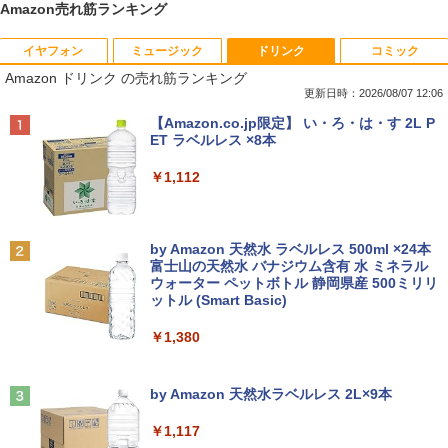
Amazon売れ筋ランキング
イヤフォン
ミュージック
ドリンク
コミック
中古ノートパソコンDell Latitude 5320
中古パソコン HP Z230 SFF Workstatio
Yoothi 互換品 液晶 15.6インチ NV156F
獣医腫瘍学テキスト 第2版[本/雑誌] / 日
1
1
1
1
Amazon ドリンク の売れ筋ランキング
2-in-1 5320-con 【中古】 Dell Latitude
n CPU Intel Xeon E3-1231v3-3.40Ghz
HM-N41 NV156FHM-N42 NV156FHM-N
本獣医がん学会/著 日本獣医がん学会獣医
5320 2-in-1 中古ノートパソコンCore i5
メモリ8GB SSD256GB DVDROM デスク
43 NV156FHM-N46 NV156FHM-N47 NV
腫瘍科認定医認定委員会/監修
更新日時：2026/08/07 12:06
Win11 Pro 64bit Dell Latitude 5320 2-i
トップ パソコン 中古 パソコン パソコン
156FHM-N49 対応 FullHD 1920x1080 I
Anker Soundcore P40i オフホワイト
BRUCE WAYNE feat. Flo Milli, ATL Jacob
【Amazon.co.jp限定】 い・ろ・は・す 2L P
n-1 中古ノートパソコンCore i5 Win11 P
本体 高速SSD ウインドウズ10 Windows
PS LED LCD 液晶ディスプレイ 修理交換
￥19,800
[Explicit]
ET ラベルレス ×8本
ro 64bit
11 中古デスクトップ 中古pc win10 中古
用液晶パネル
￥7,990
デスクトップパソコン 送料無料
￥250
￥1,112
￥19,000
￥9,250
￥15,800
世界の新富裕層はなぜ「オルカン・S＆P
2
500」を買わないのか 20代で純資産4億
円をつくった超レバレッジ投資の極意 [
Anker Soundcore P31i ブラック
BRUCE WAYNE feat. Flo Milli, ATL Jacob
by Amazon 天然水 ラベルレス 500ml ×24本
中古ノートパソコン インテル Celeron C
＼500円OFFクーポンあり！／ モバイル
宮脇 さき ]
2
2
[Explicit]
富士山の天然水 バナジウム含有 水 ミネラル
ore i5 Windows11 Pro Office 2024付き
【全品最大2500円OFFクーポン】【22イ
モニター 15.6インチ 1080PフルHD ディ
2
ウォーター ペットボトル 静岡県産 500ミリリ
￥5,990
メモリ4GB/8GB/16GB選択可 SSD128G
ンチ 液晶+新品キーボード＆新品無線マ
スプレイ VESA対応 コスパ デュアルモニ
￥1,980
ットル (Smart Basic)
￥250
B/1TB選択可 15.6型 テンキー ビジネス
ウスセット】HP EliteDesk 800 G1 SFF
ター サブモニター ゲーミングモニター
在宅勤務 学生向け 初期設定不要 店長お
デスクトップPC 第4世代Core-i7 Office
ポータブルモニター 外付けモニター リモ
￥1,380
まかせ中古厳選 ノートPC ノート パソコ
付き Windows11 メモリ8GB/16GB SSD
ートワーク IPS mini pc ミニPC 多デバ
ン 中古PC 在宅ワーク オフィス 中古
256GB/512GB ハイブリッド Wi-Fi DVD
イス対応 ブラック
コレクション・台湾のモダニズム（第6
3
USB3.0 デスクトップ PC 中古 PC
Anker Soundcore Liberty 5 ミッドナイトブ
On My Road (Stadium ver.)
巻） 衛生と病院 [ 鈴木哲造 ]
ラック
by Amazon 天然水ラベルレス 2L×9本
￥11,980
￥9,480
￥27,999
￥250
￥19,800
￥14,990
￥1,117