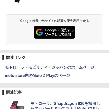
￥770
0Uノートパソコン 中古 Dynabook G83
64GB+2TB / ベアボーンキット、 2.5G/
HEP7FWH]
超軽量約779g メモリ最大16GB 新品SSD
Wi-Fi 7/Bluetooth 5.4、HDMI 2.1/DP 1.
1TB 13.3インチ HDMI搭載 WEBカメラ5
4/USB4×2、4画面出力、Copilot対応AI
￥10,970
GWIFI Bluetooth内蔵 中古パソコン Mic
PC
rosoftOffice2024可 Windows11 送料無
異世界居酒屋「のぶ」(22) (角川コミックス・
Google 検索で当サイトの記事を優先表示させる
料 持ち運び便利
￥75,999
エース)
￥27,600
￥832
ONE PIECE モノクロ版 115 (ジャンプコミッ
クスDIGITAL)
関連リンク
￥594
モトローラ・モビリティ・ジャパンのホームページ
moto store内のMoto Z Playのページ
HUNTER×HUNTER モノクロ版 39 (ジャンプ
コミックスDIGITAL)
関連記事
￥572
モトローラ、Snapdragon 626を採用し
たアッパーミドルスマホ「Moto Z2 Pla