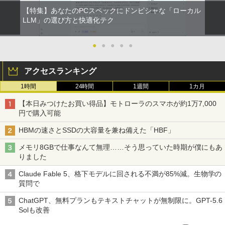
【特集】あなたのPCスペックにドンピシャな「ローカル
LLM」の選び方と快適化テク
●
●
●
●
●
アクセスランキング
1時間
24時間
1週間
1カ月
【本日みつけたお買い得品】モトローラのスマホが約1万7,000
円で購入可能
HBMの速さとSSDの大容量を兼ね備えた「HBF」
メモリ8GBで仕事なんて無理……そう思っていた時期が僕にもあ
りました
Claude Fable 5、格下モデルに回される不満が85%減。生物学の
質問で
ChatGPT、無料プランもテキストチャットが無制限に。GPT-5.6
Solも改善