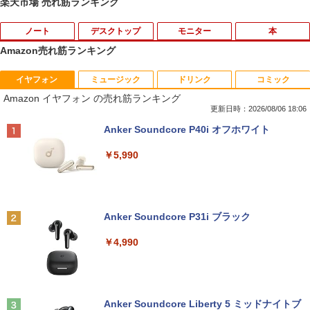
楽天市場 売れ筋ランキング
ノート
デスクトップ
モニター
本
Amazon売れ筋ランキング
イヤフォン
ミュージック
ドリンク
コミック
VETESA正規店 新品 ノートパソコン セ
【マラソン限定30%OFF】中古 DELL O
DELL デル E2417H LED液晶モニター 2
ちいかわ なんか小さくてかわいいやつ 全
1
1
1
1
Amazon イヤフォン の売れ筋ランキング
ール office付き windows11 マウスセッ
ptiPlex 3060 Micro D10U Core i5 8400
3.8インチワイド ブラック 1920×1080
巻(1-8)セット 全巻新品 蔦屋書店
ト PC 14型 Celeron N3350/J3355 メモ
T 第8世代CPU メモリ8GB SSD256GB
（フルHD） 16:9 IPSパネル LEDバック
更新日時：2026/08/06 18:06
リ8GB/12GB SSD128GB/256GB/512G
Windows11Home 1年保証 レビュー特
ライト付 非光沢 ノングレア 液晶ディス
￥9,900
Anker Soundcore P40i オフホワイト
B/1TB 安い 格安 ラップトップ
典：WPS Office Bランク パソコン デス
プレイ ディスプレイポート VGA【中
クトップパソコン デル 中古パソコン 中
古】
￥5,990
古デスクトップパソコン PC
￥31,480
￥5,300
￥24,800
自分の思いを言葉にする こどもアウトプ
2
ット図鑑 [ 樺沢 紫苑 ]
【エントリーでポイント10倍】 ノートパ
2
Anker Soundcore P31i ブラック
ソコン 中古 Bランク Win11 Pro カメラ i
送料無料！！【あきばお〜】モバイル モ
￥1,650
2
5 第10世代 dynabook G83/FU 8GBメモ
【★最大100%ポイント】HP EliteDesk
ニター 車載 オンダッシュ 7インチ IPS ポ
2
￥4,990
リ 256GB SSD 13.3インチ 軽量ノートパ
600/800 G2 SFF 第6世代 Corei7-6700
ータブル ディスプレイ HDMI【smtb-u】
ソコン Wi-Fi6 軽い B5 ダイナブックノー
メモリ8GB 高速新品 SSD256GB+HDD5
トパソコン windows11pro win11pro 初
00GB Windows11 DVDマルチドライブ
￥6,000
期設定済 office付き 中古ノートPC
正規版Office付き Windows10 変更可 V
学研特別支援教材 WAVES ウェーヴス
3
GA DisplayPort HDMI 2画面同時出力可
『見る力』を育てるビジョン・アセスメ
能 中古パソコン デスクトップ
Anker Soundcore Liberty 5 ミッドナイトブ
￥34,800
ント 株式会社 Gakken検査 テスト 数字