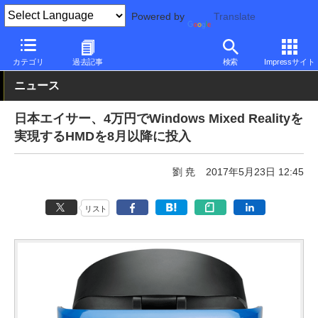
Powered by
Translate
PC Watch
半導体/周辺機器
アクセサリ
カテゴリ
過去記事
検索
Impressサイト
ニュース
日本エイサー、4万円でWindows Mixed Realityを
実現するHMDを8月以降に投入
劉 尭
2017年5月23日 12:45
リスト