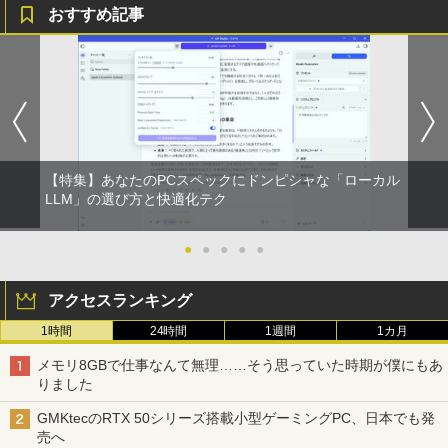
おすすめ記事
【特集】あなたのPCスペックにドンピシャな「ローカル
LLM」の選び方と快適化テク
●
●
●
●
●
アクセスランキング
1時間
24時間
1週間
1カ月
メモリ8GBで仕事なんて無理……そう思っていた時期が僕にもあ
りました
GMKtecのRTX 50シリーズ搭載小型ゲーミングPC、日本でも発
売へ