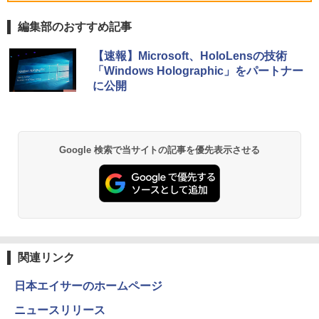
新品SSD256GB USB3.0 HDMI 日本語配
￥11,480
列キーボード【NC15】
「楽天ランキング1位」 デスクトップパ
5
編集部のおすすめ記事
ソコン Windows11 Office付き パソコン
新品｜インテル 第14世代 Core i5-4590 i
￥39,800
BRUCE WAYNE feat. Flo Milli, ATL Jacob
【Amazon.co.jp限定】 い・ろ・は・す 2L P
薬屋のひとりごと 17巻 (デジタル版ビッグガ
5 i7-14700F｜ SSD 256GB～2TB｜メモ
【速報】Microsoft、HoloLensの技術
[Explicit]
ET ラベルレス ×8本
ンガンコミックス)
リ 8～64GB DDR4/5｜ デスクトップPC
「Windows Holographic」をパートナー
2年保証 激安 高性能 ゲーム 本体のみ PC
に公開
高スペッ 初期設定済み
￥250
￥1,001
￥770
￥45,700
BRUCE WAYNE feat. Flo Milli, ATL Jacob
by Amazon 天然水 ラベルレス 500ml ×24本
異世界居酒屋「のぶ」(22) (角川コミックス・
Google 検索で当サイトの記事を優先表示させる
[Explicit]
富士山の天然水 バナジウム含有 水 ミネラル
エース)
ウォーター ペットボトル 静岡県産 500ミリリ
ットル (Smart Basic)
￥250
￥832
￥1,380
On My Road (Stadium ver.)
HUNTER×HUNTER モノクロ版 39 (ジャンプ
コミックスDIGITAL)
by Amazon 天然水ラベルレス 2L×9本
￥250
関連リンク
￥572
￥1,117
日本エイサーのホームページ
ニュースリリース