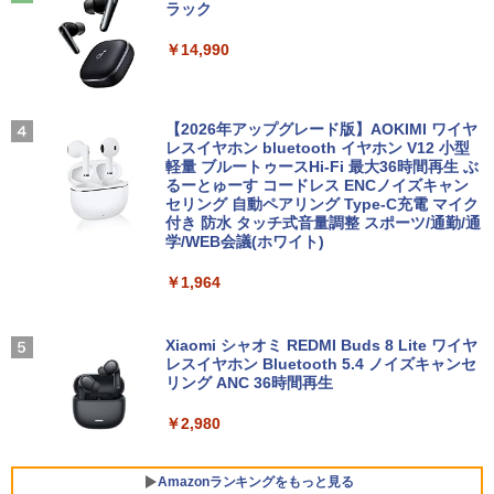
ラック
形 書く 練習問題 ドリル トレーニング 学
【送料無料】TF: EIZO FlexScan EV245
3
￥35,999
研
0 2019年製 超狭額ベゼル 23.8型ワイ
￥14,990
ド フルHD（1920x1080）IPSパネル ノ
￥19,800
【長期保証付】Xiaomi シャオミ REDMI
ングレア(非光沢)【3ケ月保証】
3
Pad 2 6+128GB ラベンダーパープル 11
型Androidタブレット 6GB/128GB/WiFi
Dell OptiPlex 7040 SFF 第6世代 Core i
￥7,980
3
VHU5864JP
7 メモリ16GB SSD 512GB Office付き H
【2026年アップグレード版】AOKIMI ワイヤ
DMI Windows11 デスクトップPC 中古
レスイヤホン bluetooth イヤホン V12 小型
大人の科学マガジン あたらしい鳩時計
4
パソコン
軽量 ブルートゥースHi-Fi 最大36時間再生 ぶ
￥35,481
[ 大人の科学マガジン編集部 ]
るーとゅーす コードレス ENCノイズキャン
モバイルモニター 15.6インチ モバイルデ
4
セリング 自動ペアリング Type-C充電 マイク
￥35,800
￥10,780
ィスプレイ 1920*1080 ポータブルモニタ
付き 防水 タッチ式音量調整 スポーツ/通勤/通
ー IPS液晶パネル ブルーカット 自立スタ
学/WEB会議(ホワイト)
【展示品】 Lenovo ノートパソコン Ide
ンド VESA スピーカ内蔵 USBType-C ミ
4
apad Duet 560 Chromebook 13.3型 タ
ニHDMI Sw-itch/PS3/PS4/PS5/Xbox/PC
￥1,964
ッチパネル/ Snapdragon 7c Gen2/ メモ
【期間限定P15倍+最大10%OFFクーポ
4
リ 4GB/ eMMC 128GB/ Chrome OS/ Off
ン】 【3年保証】DELL デル OPTIPLEX
兵庫県政問題 運動篇 声をあげる市民 [
￥8,489
5
iceなし/ アビスブルー ストームグレー
3090 MICRO SSD256GB メモリ16GB C
ドンマッツ ]
ore i3 Windows 11 Pro 中古 アウトレッ
Xiaomi シャオミ REDMI Buds 8 Lite ワイヤ
ト 返品 送料無料 中古デスクトップパソ
レスイヤホン Bluetooth 5.4 ノイズキャンセ
￥34,800
￥2,200
コン 中古パソコン デスクトップパソコン
リング ANC 36時間再生
液晶ディスプレイ 23インチ ディスプレ
5
デスクトップ PC ミニPC OFFICE付き
イ フィリップス 液晶モニター パソコン
￥2,980
モニター ゲーミングモニター PCモニタ
￥49,500
【新品】Windows11 ノートパソコン off
ー 23.8 1920×1080 HDMI D-Sub ブラッ
5
ice付き 15.6インチワイド液晶 フルHD I
ク スピーカー：なし 24E2N2100/11
ntel Pentium GOLD 6500Y メモリ12GB
Amazonランキングをもっと見る