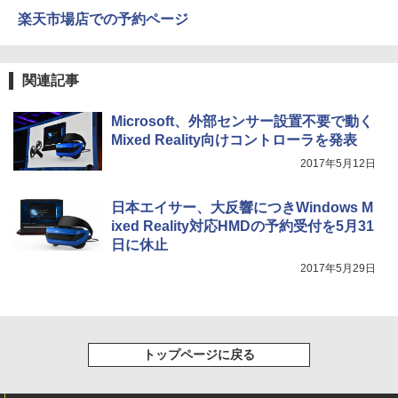
On My Road (Stadium ver.)
スーパーの裏でヤニ吸うふたり 9巻 (デジタル
版ビッグガンガンコミックス)
by Amazon 炭酸水 ラベルレス 500ml ×24本
楽天市場店での予約ページ
強炭酸水 ペットボトル 500ミリリットル (Sm
￥250
art Basic)
￥810
￥1,625
関連記事
BUGS LIFE
ONE PIECE モノクロ版 115 (ジャンプコミッ
Microsoft、外部センサー設置不要で動く
クスDIGITAL)
コカ・コーラ やかんの麦茶 from 爽健美茶 ラ
Mixed Reality向けコントローラを発表
ベルレス 650mlPET×24本
￥250
￥594
2017年5月12日
￥1,653
日本エイサー、大反響につきWindows M
ixed Reality対応HMDの予約受付を5月31
日に休止
2017年5月29日
トップページに戻る