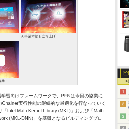
AI事業本部も立ち上げ
と協業
1
スの深層学習向けフレームワークで、PFNは今回の協業に
でのChainer実行性能の継続的な最適化を行なっていく
 Math Kernel Library (MKL)」および「Math
ral Network (MKL-DNN)」を基盤となるビルディングブロ