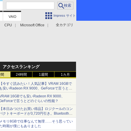
Impress サイト
全カテゴリ
CPU
Microsoft Office
アクセスランキング
時間
24時間
1週間
1カ月
【今すぐ読みたい！人気記事】VRAM 16GBで
も安いRadeon RX 9000、GeForceで言うとど
のぐらいの性能？ - PC Watch
VRAM 16GBでも安いRadeon RX 9000、
GeForceで言うとどのぐらいの性能？
【本日みつけたお買い得品】ロジクールのコン
パクトキーボードが3,720円引き。Bluetoothで3
台接続対応
メモリ8GBで仕事なんて無理……そう思ってい
た時期が僕にもありました