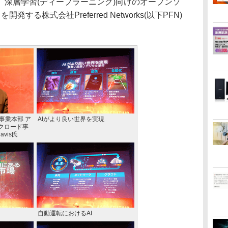
深層学習(ディープラーニング)向けのオープンソ
発する株式会社Preferred Networks(以下PFN)
ー事業本部 ア
AIがより良い世界を実現
クロード事
avis氏
自動運転におけるAI