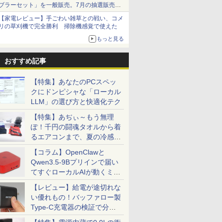
ブラーセット」を一般販売。7月の抽選販売の
当選無効分
【家電レビュー】手ごわい雑草との戦い、コメ
リの草刈機で完全勝利 掃除機感覚で使えた
もっと見る
おすすめ記事
【特集】あなたのPCスペッ
クにドンピシャな「ローカル
LLM」の選び方と快適化テク
【特集】あぢぃ～もう無理
ぽ！千円の闘魂タオルから着
るエアコンまで、夏の冷感グ
ッズ一挙紹介
【コラム】OpenClawと
Qwen3.5-9Bプリインで届い
てすぐローカルAIが動くミニ
PC「SER9 Pro」
【レビュー】給電が途切れな
い優れもの！バッファロー製
Type-C充電器の検証で分か
ったこと