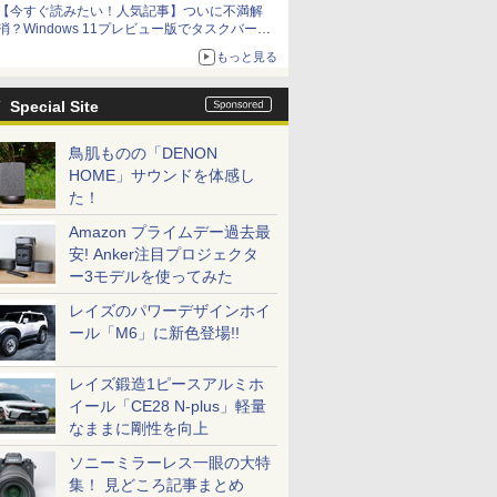
【今すぐ読みたい！人気記事】ついに不満解
消？Windows 11プレビュー版でタスクバーの
配置変更を徹底検証 - PC Watch
もっと見る
Special Site
鳥肌ものの「DENON
HOME」サウンドを体感し
た！
Amazon プライムデー過去最
安! Anker注目プロジェクタ
ー3モデルを使ってみた
レイズのパワーデザインホイ
ール「M6」に新色登場!!
レイズ鍛造1ピースアルミホ
イール「CE28 N-plus」軽量
なままに剛性を向上
ソニーミラーレス一眼の大特
集！ 見どころ記事まとめ