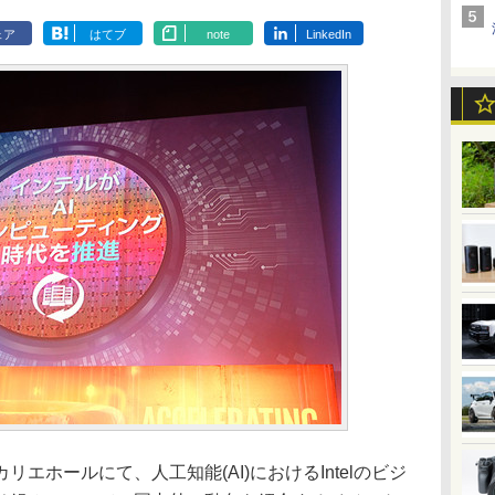
ェア
はてブ
note
LinkedIn
ホールにて、人工知能(AI)におけるIntelのビジ