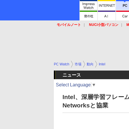
モバイルノート
NUC/小型パソコン
M
SSD
キーボード
マウス
PC Watch
市場
動向
Intel
ニュース
Select Language
▼
Intel、深層学習フレームワ
Networksと協業