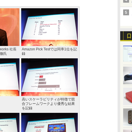
works 社長
Amazon Pick Testでは同率1位を記
川徹氏
録
高いスケーラビリティが特徴で競
合フレームワークより優秀な結果
を記録