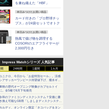
を兼ね備えた「HBF」
本日みつけたお買い得品
カード付きの「プロ野球チッ
プス」が24袋セットでオトク
本日みつけたお買い得品
熱風で揚げ物を調理する
COSORIのエアフライヤーが
2,000円引き
Impress Watchシリーズ 人気記事
時間
24時間
1週間
1カ月
ユニクロ、今日から「お盆特別セール」。涼感
シアサッカーワンピース待望値下げ、撥水ギア
ショーツは1990円に
東映の歴代オープニング映像がカプセルトイ
に。全5種で8月下旬発売
令和のファミコンディスクシステム？安価に書
き換え可能なGB用「しましまディスクシステ
ム」
カルディ、オンライン限定「ネコバッグ＆タン