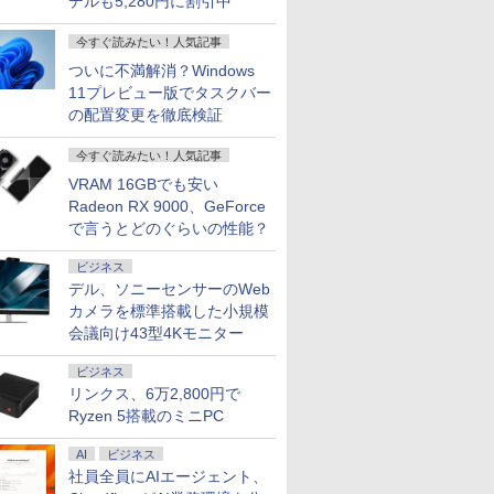
デルも5,280円に割引中
今すぐ読みたい！人気記事
ついに不満解消？Windows
11プレビュー版でタスクバー
の配置変更を徹底検証
今すぐ読みたい！人気記事
VRAM 16GBでも安い
Radeon RX 9000、GeForce
で言うとどのぐらいの性能？
ビジネス
デル、ソニーセンサーのWeb
カメラを標準搭載した小規模
会議向け43型4Kモニター
ビジネス
リンクス、6万2,800円で
Ryzen 5搭載のミニPC
AI
ビジネス
社員全員にAIエージェント、