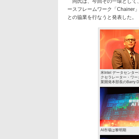
同氏は、今回その一環として、
ースフレームワーク「Chainer」を開
との協業を行なうと発表した。
米Intel データセンタ
クセラレーター・ワー
業開発本部長のBarry D
AI市場は黎明期