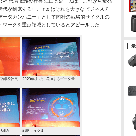
社 代表取締役社長 江田真紀子氏は、これから爆発
代が到来する中、Intelはそれを大きなビジネスチ
データカンパニー」として同社の戦略的サイクルの
ットワークを重点領域としているとアピールした。
最
表取締役社長
2020年までに増加するデータ量
り組み
戦略サイクル