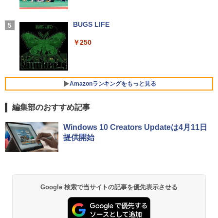
ジネス 大学生 プレゼント 学生向け
付き 防水 タッチ式音量調整 スポーツ/通勤/通
bg000 13-bg0xxx 13z-bg0xx 対応 1920
学/WEB会議(ホワイト)
x1200 WUXGA IPS LED LCD 液晶ディ
￥29,800
スプレイ 修理交換用液晶パネル
BUGS LIFE
[新品]新装版 動物のお医者さん (1-12巻
5
￥1,964
全巻) 全巻セット
￥10,200
￥250
￥9,240
【中古】【極軽極薄】東芝 dynabook G
Xiaomi シャオミ REDMI Buds 8 Lite ワイヤ
4
83 13.3型FHD(1920x1080)液晶 第11世
レスイヤホン Bluetooth 5.4 ノイズキャンセ
代Core i5/ 16GB / SSD256GB / Webカ
リング ANC 36時間再生
Pixio PX279 Wave ゲーミングモニター
5
メラ内蔵 / USB Type-C / HDMI / 無線LA
Amazonランキングをもっと見る
240Hz Fast IPS 27インチ 白 パステル ブ
N Bluetooth / Win11 Pro搭載 /Office 20
￥3,480
ルー ピンク FHD かわいい 水色 ゲーム部
24 H&B / Aランク
屋 pcモニター ディスプレイ ピクシオ
編集部のおすすめ記事
￥37,400
￥15,800
【Amazon.co.jp限定】 い・ろ・は・す 2L P
薬屋のひとりごと 17巻 (デジタル版ビッグガ
Windows 10 Creators Updateは4月11日
ET ラベルレス ×8本
ンガンコミックス)
提供開始
￥1,112
￥770
VETESA正規店 新品 ノートパソコン セ
5
ール office付き windows11 マウスセッ
ト PC 15.6型 第12世代 Celeron N95 メ
モリ16GB SSD512GB/1TB 安い 格安 ラ
ップトップ
by Amazon 天然水 ラベルレス 500ml ×24本
異世界居酒屋「のぶ」(22) (角川コミックス・
Google 検索で当サイトの記事を優先表示させる
富士山の天然水 バナジウム含有 水 ミネラル
エース)
ウォーター ペットボトル 静岡県産 500ミリリ
￥49,800
ットル (Smart Basic)
￥832