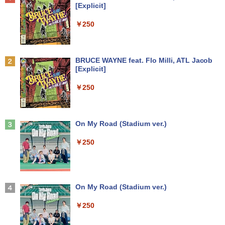
[Explicit]
Webカメラ zoom 軽量薄型 無線 型番更
￥7,990
新で在庫処分
￥250
フィリップス（ディスプレイ） 221S9A/
2
￥9,980
【楽天ブックス限定特典】今日もアゲて
11 [21.5型液晶ディスプレイ/1920×1080/
2
こ！ギャルせなちゃん(ギャルせなちゃん
HDMI、D-Sub/スピーカー：あり/5年間
ステッカー) [ ウク ]
フル保証]
Anker Soundcore P31i ブラック
BRUCE WAYNE feat. Flo Milli, ATL Jacob
[Explicit]
MS限定クーポンあり! 【Win11正式対
￥1,595
￥9,980
2
￥5,990
応】Webカメラ&テンキー付き ノートパ
￥250
ソコン 中古 パソコン メモリ 8GB 最大3
2GB 新品 SSD 256GB 高性能 第8世代 C
ore i5搭載 DVD 中古ノートパソコン Win
パンク・ガーデニング宣言 エコロジカル
【楽天1位！保護レザーケース付き】【タ
3
3
dows11 Pro 店長オススメ おまかせ 15.6
で型破りな庭園論 [ エリック・ルノワー
ッチ選択】 モバイルモニター 15.6インチ
型 無線LAN office付き 2026 福袋 ギフト
Anker Soundcore Liberty 5 ミッドナイトブ
On My Road (Stadium ver.)
ル ]
ノングレア 非光沢 1080PフルHD コスパ
ラック
高画質 デュアルモニター サブモニター
￥29,800
￥250
ポータブルモニター ゲーミングモニター
￥2,640
￥14,990
リモートワーク IPS Tpye-C/mini HDMI
pc ミニPC iPhone対応
【新品】【楽天1位！】ノートパソコン
￥9,999
3
ゲーム オブ ファミリア-家族戦記- 1
4
新品第13世代CPU搭載ノートPC Office
【2026年アップグレード版】AOKIMI ワイヤ
On My Road (Stadium ver.)
7 【電子書籍】[ 山口 ミコト ]
付きノートパソコン 初心者向け Window
レスイヤホン bluetooth イヤホン V12 小型
s11 初期設定済 Webカメラ zoom 日本語
軽量 ブルートゥースHi-Fi 最大36時間再生 ぶ
￥250
￥924
キーボード 14.1型 Intel Celeron メモリ
るーとゅーす コードレス ENCノイズキャン
Yoothi 互換品 液晶 13.3インチ HP Pavili
4
8GB SSD1TB(最大) 大容量バッテリービ
セリング 自動ペアリング Type-C充電 マイク
on Aero 13-bg 13z-bg 13-bg0000 13z-