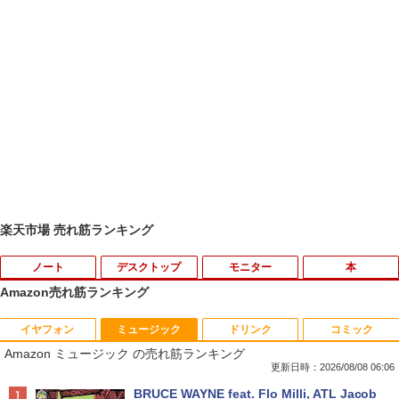
楽天市場 売れ筋ランキング
ノート
デスクトップ
モニター
本
Amazon売れ筋ランキング
イヤフォン
ミュージック
ドリンク
コミック
【期間限定破格金額！】新生活 新古品 W
中古24インチ液晶モニター PHILIPS 241
[新品]マッシュル-MASHLE- (1-18巻 全
1
1
1
Amazon ミュージック の売れ筋ランキング
in11搭載 パソコンノートパソコンoffice
B4L【中古】
巻) 全巻セット
付き 初心者向けノートPC 初期設定済 1
更新日時：2026/08/08 06:06
5.6型 インテル高速CPU ランダムで発送
￥6,600
￥8,954
Anker Soundcore P40i オフホワイト
BRUCE WAYNE feat. Flo Milli, ATL Jacob
メモリ4GB～ 高速SSD1TB 最大 フルHD