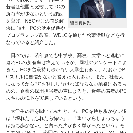
若者は他国と比較してPCの
所有率が少ないという課題
を挙げ、NECがこの問題解
留目真伸氏
決に向け、PCの活用促進や
プログラミング教室、WDLCを通じた啓蒙活動などを行
なっていると紹介した。
日本では、若年層でも中学校、高校、大学へと進むに
連れPCの所有率は増えているが、同社のアンケートによ
ると、PCを普段持ち歩かない大学生も多く、なおかつP
Cスキルに自信がないと答えた人も多い。また、社会人
になってからPCを利用しなければならない業務はあるも
のの、企業の採用担当者の声によると、近年の若者のPC
スキルの低下を実感しているという。
大学生の声を聞いてみたところ、PCを持ち歩かない派
は「壊れたり忘れたら怖い」、「重いからしょっちゅう
は持ち歩かない」と言った声が多く挙がったという。そ
こでNEC PCは、今回のLAVIE Hybrid ZEROとLAVIE No