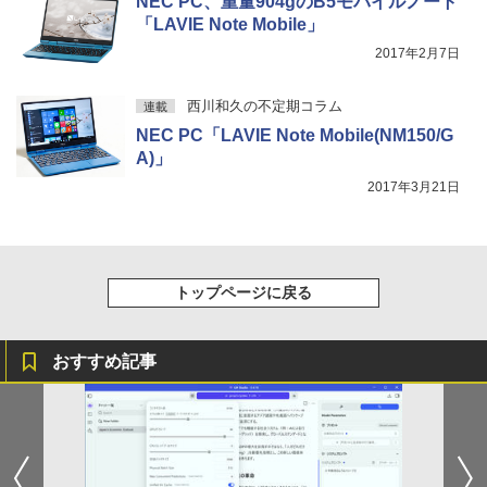
On My Road (Stadium ver.)
スーパーの裏でヤニ吸うふたり 9巻 (デジタル
タッチペンで音が聞ける！ はじめてずか
NEC PC、重量904gのB5モバイルノート
5
￥1,964
版ビッグガンガンコミックス)
ん1000 英語つき はじめて図鑑1000 はじ
【Amazon.co.jp限定】 伊藤園 磨かれて、澄
「LAVIE Note Mobile」
めてのずかん こども 子ども 0歳 1歳 2歳
みきった日本の水 2L 8本 ラベルレス [ ケース
￥250
2017年2月7日
3歳 4歳 小学館 タッチペン 図鑑 ずかん
] [ 水 ] [ ペットボトル ] [ 箱買い ] [ ストック
￥810
はじめて 英語 プレゼント クリスマス お
Xiaomi シャオミ REDMI Buds 8 Lite ワイヤ
] [ 水分補給 ]
祝い 知育玩具 英語教育
レスイヤホン Bluetooth 5.4 ノイズキャンセ
西川和久の不定期コラム
連載
リング ANC 36時間再生
￥998
￥5,478
NEC PC「LAVIE Note Mobile(NM150/G
￥3,480
A)」
2017年3月21日
トップページに戻る
おすすめ記事