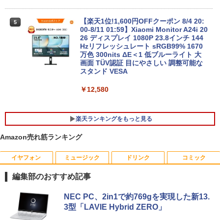
565U メモリー8GB 高速SSD256GB+HD
￥99,998
D1TB 無線LAN DVDマルチ A4サイズ フ
ルHD液晶 ノートパソコン【中古】【30
【楽天1位!1,600円OFFクーポン 8/4 20:
5
日保証】1708114
00-8/11 01:59】Xiaomi Monitor A24i 20
26 ディスプレイ 1080P 23.8インチ 144
ガレリア ゲーミングPC デスクトップパ
Hzリフレッシュレート sRGB99% 1670
￥34,800
5
ソコン Core Ultra 7 265F RTX 5070 Ti
万色 300nits ΔE＜1 低ブルーライト 大
メモリ 16GB / SSD 500GB Windows 11
画面 TÜV認証 目にやさしい 調整可能な
Home GALLERIA XPC7M-R57T-GD 186
スタンド VESA
18-5097
￥12,580
￥381,580
楽天ランキングをもっと見る
Amazon売れ筋ランキング
イヤフォン
ミュージック
ドリンク
コミック
夏帆 The Tale of KAHO [ 村上 春樹 ]
1
編集部のおすすめ記事
￥2,860
Anker Soundcore P40i オフホワイト
BRUCE WAYNE feat. Flo Milli, ATL Jacob
【Amazon.co.jp限定】 い・ろ・は・す 2L P
薬屋のひとりごと 17巻 (デジタル版ビッグガ
NEC PC、2in1で約769gを実現した新13.
[Explicit]
ET ラベルレス ×8本
ンガンコミックス)
3型「LAVIE Hybrid ZERO」
￥7,990
￥250
￥1,112
￥770