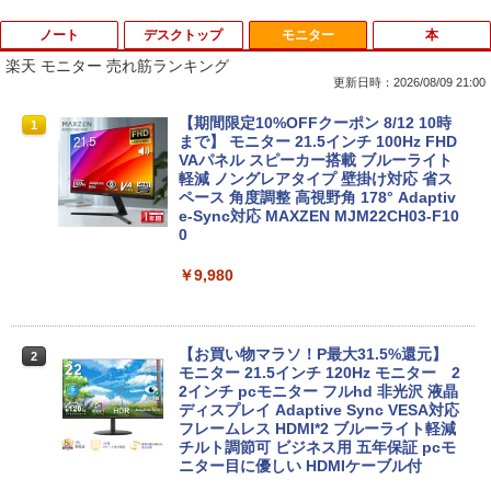
ノート
デスクトップ
モニター
本
楽天 モニター 売れ筋ランキング
更新日時：2026/08/09 21:00
【期間限定 ポイントUP＆クーポン配
【送料無料】ETC: hp ProDesk 400 G6
【期間限定10%OFFクーポン 8/12 10時
1
1
1
布】 Lenovo Chromebook Duet EDU G
Desktop Mini PC Core i5-10500T 2.30
まで】 モニター 21.5インチ 100Hz FHD
2 2in1 ノートパソコン 83HKS00M00 Ch
GHz /メモリ16GB /SSD256GB/HDD500
VAパネル スピーカー搭載 ブルーライト
romeOS MediaTek Kompanio 838 メモ
GB/無線LAN/光学ドライブ付き/ 【Wind
軽減 ノングレアタイプ 壁掛け対応 省ス
リ4GB eMMC64GB 10.95インチ タッチ
ows11】WPS Office付き /超小型 中古デ
ペース 角度調整 高視野角 178° Adaptiv
対応 再生品Sランク
スクトップパソコン 【3ケ月保証】 ＆
e-Sync対応 MAXZEN MJM22CH03-F10
おまけ付き（中古USB式キーボートとマ
0
ウス）
￥29,800
￥9,980
￥44,800
レビュー投稿 5年保証｜MS Office 2024
2
H&B 搭載｜中古ノートパソコン Windo
【お買い物マラソ！P最大31.5%還元】
2
ws11 Office付｜テンキー DVD 搭載｜C
【楽天ランキング1位！】デスクトップパ
モニター 21.5インチ 120Hz モニター 2
2
ore i5 第7世代 メモリ 8GB SSD 256GB
ソコン 一体型pc 23.8型 フルHD液晶一体
2インチ pcモニター フルhd 非光沢 液晶
｜店長厳選 Lenovo ThinkPad 15.6型 Bl
型 デスクトップパソコン インテル Core
ディスプレイ Adaptive Sync VESA対応
uetooth Wi-Fi 無線｜中古 パソコン 中古
7【Windows 11搭載】USB 2.0 USB 3.0
フレームレス HDMI*2 ブルーライト軽減
PC Word Excel
5G WIFI搭載 一体型パソコン メモリー 8
チルト調節可 ビジネス用 五年保証 pcモ
~16GB SSD 256~2048GB PSE認証済
ニター目に優しい HDMIケーブル付
￥29,800