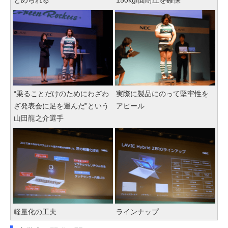
とめられる
150kgf面耐圧を確保
“乗ることだけのためにわざわ
実際に製品にのって堅牢性を
ざ発表会に足を運んだ”という
アピール
山田龍之介選手
軽量化の工夫
ラインナップ