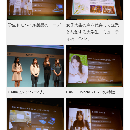
学生もモバイル製品のニーズ
女子大生の声を代弁して企業
と共創する大学生コミュニテ
ィの「Calla」
Callaのメンバー4人
LAVIE Hybrid ZEROの特徴