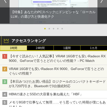
【特集】あなたのPCスペックにドンピシャな「ローカル
LLM」の選び方と快適化テク
●
●
●
●
●
アクセスランキング
1時間
24時間
1週間
1カ月
【今すぐ読みたい！人気記事】VRAM 16GBでも安いRadeon RX
9000、GeForceで言うとどのぐらいの性能？ - PC Watch
VRAM 16GBでも安いRadeon RX 9000、GeForceで言うとどの
ぐらいの性能？
【本日みつけたお買い得品】ロジクールのコンパクトキーボード
が3,720円引き。Bluetoothで3台接続対応
HBMの速さとSSDの大容量を兼ね備えた「HBF」
メモリ8GBで仕事なんて無理……そう思っていた時期が僕にもあ
りました