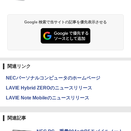
プレステップ神道学（9） [ 國學院大學神
2
道文化学部 ]
Anker Soundcore P31i ブラック
BRUCE WAYNE feat. Flo Milli, ATL Jacob
by Amazon 天然水 ラベルレス 500ml ×24本
異世界居酒屋「のぶ」(22) (角川コミックス・
Google 検索で当サイトの記事を優先表示させる
￥1,980
[Explicit]
富士山の天然水 バナジウム含有 水 ミネラル
エース)
ウォーター ペットボトル 静岡県産 500ミリリ
￥5,990
ットル (Smart Basic)
￥250
￥832
￥1,380
1OC Vol.7 （TJMOOK）
3
Anker Soundcore Liberty 5 ミッドナイトブ
見知らぬ糸
ONE PIECE モノクロ版 115 (ジャンプコミッ
￥1,650
ラック
クスDIGITAL)
by Amazon 炭酸水 ラベルレス 500ml ×24本
関連リンク
強炭酸水 ペットボトル 500ミリリットル (Sm
￥250
art Basic)
￥14,990
￥594
NECパーソナルコンピュータのホームページ
￥1,625
LAVIE Hybrid ZEROのニュースリリース
日本集中治療医学会 専門医テキスト
4
【2026年アップグレード版】AOKIMI ワイヤ
On My Road (Stadium ver.)
HUNTER×HUNTER モノクロ版 39 (ジャンプ
第4版 [ 一般社団法人日本集中治療医学会
LAVIE Note Mobileのニュースリリース
レスイヤホン bluetooth イヤホン V12 小型
コミックスDIGITAL)
教育委員会 ]
by Amazon 天然水ラベルレス 2L×9本
軽量 ブルートゥースHi-Fi 最大36時間再生 ぶ
￥250
るーとゅーす コードレス ENCノイズキャン
￥572
￥22,000
￥1,117
セリング 自動ペアリング Type-C充電 マイク
関連記事
付き 防水 タッチ式音量調整 スポーツ/通勤/通
学/WEB会議(ホワイト)