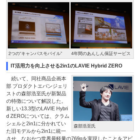
2つの“キャンパスモバイル”
4年間のあんしん保証サービス
IT活用力を向上させる2in1のLAVIE Hybrid ZERO
続いて、同社商品企画本
部 プロダクトエバンジェリ
ストの森部浩至氏が新製品
の特徴について解説した。
新しい13.3型のLAVIE Hybri
d ZEROについては、クラム
シェルと2in1に分かれてい
森部浩至氏
た旧モデルから2in1に統一
させ、なおかつ世界最軽量の769gを実現したことをアピ