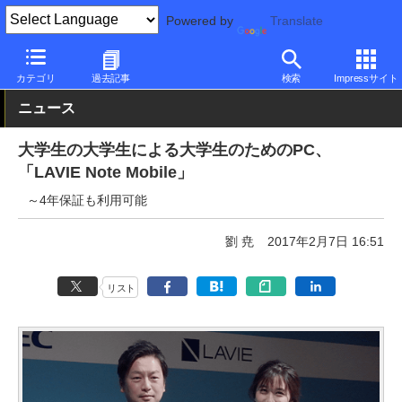
Powered by
Translate
PC Watch
パソコン/タブレット/スマートフォン
2in1
NEC
カテゴリ
過去記事
検索
Impressサイト
ニュース
大学生の大学生による大学生のためのPC、
「LAVIE Note Mobile」
～4年保証も利用可能
劉 尭
2017年2月7日 16:51
リスト