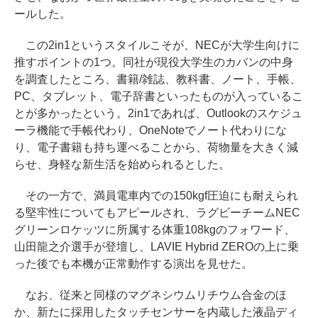
ールした。
この2in1というスタイルこそが、NECが大学生向けに
推すポイントの1つ。同社が現役大学生のカバンの中身
を調査したところ、書籍/雑誌、教科書、ノート、手帳、
PC、タブレット、電子辞書といったものが入っているこ
とが多かったという。2in1であれば、Outlookのスケジュ
ーラ機能で手帳代わり、OneNoteでノート代わりにな
り、電子書籍も持ち運べることから、荷物量を大きく減
らせ、身軽な新生活を始められるとした。
その一方で、満員電車内での150kgf圧迫にも耐えられ
る堅牢性についてもアピールされ、ラグビーチームNEC
グリーンロケッツに所属する体重108kgのフォワード、
山田龍之介選手が登壇し、LAVIE Hybrid ZEROの上に乗
った後でも本機が正常動作する演出を見せた。
なお、従来と同様のマグネシウムリチウム合金のほ
か、新たに採用したタッチセンサーを内蔵した液晶ディ