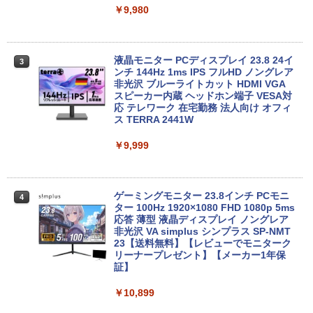
￥49,800
￥9,980
Xiaomi シャオミ REDMI Pad 2 6+128G
3
B ラベンダーパープル 11型Androidタブ
【エントリーでポイント100％還元のチ
液晶モニター PCディスプレイ 23.8 24イ
3
3
レット 6GB/128GB/WiFi VHU5864JP
ャンス】GMKtec M8 ミニPC【AMD Ryz
ンチ 144Hz 1ms IPS フルHD ノングレア
en 5 PRO 6650H 16GB 512GB】4.5GH
非光沢 ブルーライトカット HDMI VGA
z 6コア 12スレッド OCuLink Windows
スピーカー内蔵 ヘッドホン端子 VESA対
￥29,981
11 Pro LPDDR5 6400MT/s 16T増設 3画
応 テレワーク 在宅勤務 法人向け オフィ
面2.5GbpsLAN Bluetooth5.2 WiFi HD
ス TERRA 2441W
MI 省エネ ゲーミングpc みにpc minipc
8K コンパクト
￥9,999
【P最大15倍還元】2025年新生活応援！
4
激安！ノートパソコン Office搭載 初期設
￥78,248
定済 Win11搭載 インテル第13世代CPU
メモリ8GB 高速SSD256GB/512GB 14.1
型FHD液晶 Webカメラ 日本語配列キー
ゲーミングモニター 23.8インチ PCモニ
4
ボード付き テレワーク・在宅勤務・オン
ター 100Hz 1920×1080 FHD 1080p 5ms
ライン授業対応 軽量ノートPC 14Q8F
【エントリーでポイント100％還元のチ
応答 薄型 液晶ディスプレイ ノングレア
4
ャンス】GMKtec ミニPC M3Pro Intel C
非光沢 VA simplus シンプラス SP-NMT
ore i5 13500H 最大4.7GHz 12コア16ス
23【送料無料】【レビューでモニターク
￥31,980
レッド 16GB DDR4 2スロット 64GBま
リーナープレゼント】【メーカー1年保
で拡張可能 512GB/1TB SSD M.2 2280
証】
Windows11 Pro WiFi 6E Bluetooth 5.2
HDMI 4K 3画面 高速LAN パソコン mini
￥10,899
DELL Inspiron15 5583 Windows11 64
5
pc 業務用
bit WEBカメラ HDMI テンキー Core i7 8