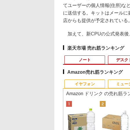
てユーザーの個人情報(住所)などを添え
に送信する。キットはメールに
店からも提供が予定されている
加えて、新CPUの公式発表後
楽天市場 売れ筋ランキング
ノート
デスク
Amazon売れ筋ランキング
8
10
10
1
1
1
1
2
2
2
2
イヤフォン
ミュー
Amazon ドリンク の売れ筋
Kパ
示品】 富士通
界ウォーキング
BENQ MOBIUZシリーズ 24.5インチ
【新品】 DELL デル ノ
アンダーニンジャ
【期間限定★新品無線
ポイント10倍 中古パソ
HP Z24n G2 フレーム
九条の大罪（17） 【電
往復送料込！パソコ
【エントリーでポイ
【楽天1位 累計販売1
不老不死少女の苗床
JITSU ノートパソコ
4） 【電子書籍】[
IPSパネル フルHD 220Hz ゲーミング
ートパソコン Dell 14型
（18） 【電子書籍】[
マウス付】中古ノート
コン デスクトップパソ
レス 24インチワイド
子書籍】[ 真鍋昌平 ]
レンタルハイスペッ
ト100％還元のチャ
万台突破】モバイル
行記 5 【電子書籍】