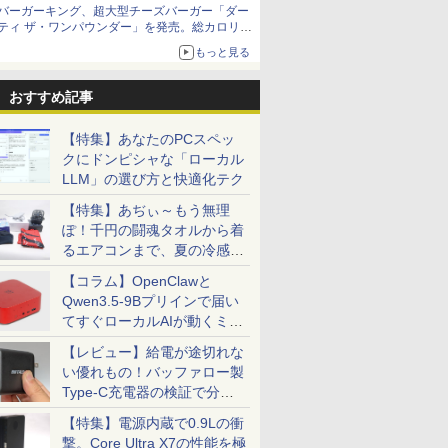
バーガーキング、超大型チーズバーガー「ダー
ティ ザ・ワンパウンダー」を発売。総カロリー
約1656kcal、総重量約527g！
もっと見る
おすすめ記事
【特集】あなたのPCスペッ
クにドンピシャな「ローカル
LLM」の選び方と快適化テク
【特集】あぢぃ～もう無理
ぽ！千円の闘魂タオルから着
るエアコンまで、夏の冷感グ
ッズ一挙紹介
【コラム】OpenClawと
Qwen3.5-9Bプリインで届い
てすぐローカルAIが動くミニ
PC「SER9 Pro」
【レビュー】給電が途切れな
い優れもの！バッファロー製
Type-C充電器の検証で分か
ったこと
【特集】電源内蔵で0.9Lの衝
撃。Core Ultra X7の性能を極