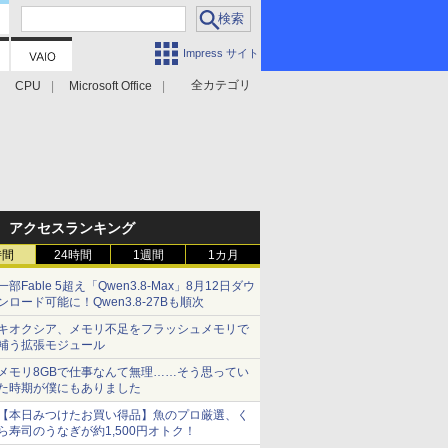
Impress サイト
全カテゴリ
CPU
Microsoft Office
アクセスランキング
時間
24時間
1週間
1カ月
一部Fable 5超え「Qwen3.8-Max」8月12日ダウ
ンロード可能に！Qwen3.8-27Bも順次
キオクシア、メモリ不足をフラッシュメモリで
補う拡張モジュール
メモリ8GBで仕事なんて無理……そう思ってい
た時期が僕にもありました
【本日みつけたお買い得品】魚のプロ厳選、く
ら寿司のうなぎが約1,500円オトク！