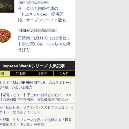
AI
クリエイター
音・会話も同時生成の
「FLUX 3 Video」提供開
始。オープンウェイト版も計
画
本日みつけたお買い得品
日清焼そばU.F.O.の12個セッ
トがお買い得。マルちゃん焼
そばも！
Impress Watchシリーズ 人気記事
時間
24時間
1週間
1カ月
ミスド「Mrs. GREEN APPLE」のコラボドーナ
ツ4種、いよいよ発売！
【家電レビュー】手ごわい雑草との戦い、コメ
リの草刈機で完全勝利 掃除機感覚で使えた
NTT島田社長、ソフトバンクのセブン出資に「d
ポイント使えるようにして」
吉野家、牛リブロースを熱々で提供する「極旨
牛鉄板ステーキ定食」を発売