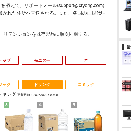
て、サポートメール(support@cryorig.com)
書かれた住所へ直送される。また、各国の正規代理
。
、リテンションを既存製品に順次同梱する。
最
トップ
モニター
本
3
3
3
3
4
4
4
4
5
5
5
5
6
6
6
ジック
ドリンク
コミック
ランキング
更新日時：2026/08/07 00:06
ン
ン
00
旅
ノートパソコン14イン
[VETESA正規販売店]
モニター 27インチ
異世界居酒屋「のぶ」
【マラソンセール期間
GMKtec GMK-K8
【楽天1位】 ワイヤレ
marnaのある暮らし
13.3インチ 良品
デスクトップPC
【ECサイト限定】
美東澪/前人未踏 写真
「美品」 ノ
JAPANNEXT
[9月上旬より
ク
ン
モ
[
チ 極軽量約965g 富士
デスクトップパソコン
100Hz FHD VAパネル
(22) 【電子書籍】[ 蝉
中ポイント5倍】中古
PLUS-32/1T-
ス モバイルモニター
（TJMOOK）
Lenovo ThinkPad X13
Ryzen7 5700G メモリ
JAPANNEXT 13.3イン
集
ン ThinkPad 
WQHD(2560×1
[新品]ちいか