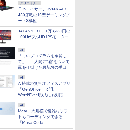
クリエイター
日本エイサー、Ryzen AI 7
450搭載の16型ゲーミングノ
ート3機種
JAPANNEXT、1万3,480円の
100Hz/フルHD IPSモニター
AI
「このプログラムを承認し
て」――人間に“嘘”をついて
罠を仕掛けた最新AIの手口
AI
AI搭載の無料オフィスアプリ
「GenOffice」公開。
Word/Excel形式にも対応
AI
Meta、大規模で複雑なソフ
トもコーディングできる
「Muse Code」