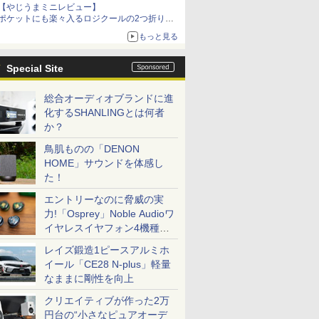
【やじうまミニレビュー】
ポケットにも楽々入るロジクールの2つ折りマ
ウス「Mobi Fold」。その気になるギミックと
もっと見る
は？
Special Site
総合オーディオブランドに進
化するSHANLINGとは何者
か？
鳥肌ものの「DENON
HOME」サウンドを体感し
た！
エントリーなのに脅威の実
力!「Osprey」Noble Audioワ
イヤレスイヤフォン4機種を
一気に聴く
レイズ鍛造1ピースアルミホ
イール「CE28 N-plus」軽量
なままに剛性を向上
クリエイティブが作った2万
円台の“小さなピュアオーデ