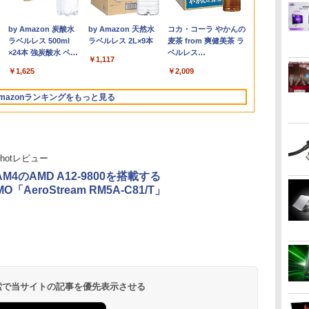
フル
通 LIFEBOOK U748 高
PC 一体型 新品
スピーカー搭載 ブルー
川 夏哉 ]
ノートパソコン 第11世
W11Pro(8845HS)
15.6インチ 18.5インチ
Gen2 Type-20XJ フル
16GB SSD1TB B550
チ IPSパネル搭載 10点
超軽量高性能
100Hz］ JN-
小さくてかわ
￥2,799
￥3,300
付き
 バ
性能第7世代Core i5-
Windows11 27型 Core
ライト軽減 ノングレア
代 Core i5 メモリ
21.4インチ 23.8インチ
HD / Windows11/ 高性
グラボなし
マルチタッチ対応 フル
11世代Corei5
(1-8巻 最新刊
￥16,500
￥69,800
￥13,980
￥924
￥29,980
￥124,800
￥19,999
￥34,990
￥148,700
￥23,070
￥43,900
￥27,970
￥9,900
13
7300U カメラ内蔵 メモ
i7 第4世代 Office付き
タイプ 壁掛け対応 省ス
16GB M.2 SSD256GB
1920*1080 8000mAh
能 AMD Ryzen 5-
HD(1920×1080)解像度
Office202
ット [入荷予約
.
Anker Soundcore
On My Road
by Amazon 炭酸水
【2026年アップグレ
On My Road
by Amazon 天然水
Xiaomi シャオミ
BUGS LIFE
コカ・コーラ やかんの
】
B
ネ
リ最大16GB SSD1TB
メモリ16GB
ペース 角度調整 高視野
13.3インチ フルHD ノ
10000mAhバッテリー
5650u/ 16GB/ 爆速
モバイルモニター JN-
語キーボード1
Liberty 5 アプリコッ
(Stadium ver.)
ラベルレス 500ml
ード版】AOKIMI ワ
(Stadium ver.)
ラベルレス 2L×9本
REDMI Buds 8 Lite ワ
麦茶 from 爽健美茶 ラ
の
TB
薄い軽い FHD液晶
SSD512GB 初期設定済
角 178° Adaptive-Sync
ングレア Webカメラ
自立スタンド ポータブ
NVMe式256GB-SSD/
MD-iE133F-T
FHD1920x10
￥250
トピンク
×24本 強炭酸水 ペッ
イヤレスイヤホン
イヤレスイヤホン
ベルレス
。
i
ディ
type-C WIFI
ホワイト ブラック
対応 MAXZEN
無線LAN Wi-Fi
ルモニター IPS液晶パ
カメラ/ 無線Wi-Fi6/
miniHDMI USB-C
16GBメモリ 
￥250
￥250
￥1,117
水
トボトル 500ミリリ
bluetooth イヤホン
Bluetooth 5.4 ノイズ
650mlPET×24本
プ
Bluetooth 中古ノート
MJM27CH02-F100
Bluetooth
ネル 非光沢画面 薄型
Office付き/ Win11【中
sRGB:99% HDR 自立
SSD512GB
￥-
￥1,625
￥1,964
￥2,980
￥2,009
ットル (Smart
V12 小型軽量 ブルー
キャンセリング ANC
A対
ー
パソコン Office付き
Windows11 東芝
軽量 Type-C ミニHDMI
古ノートパソコン 中古
式キックスタンド搭載
ラ/HDMI/5GWI
Basic)
トゥースHi-Fi 最大
36時間再生
面
5GWIFI Bluetooth最新
dynabook G83/HS 初
Windows/スマホなど
パソコン 中古PC】税
フェルトケース同梱
ノートパソコ
mazonランキングをもっと見る
36時間再生 ぶるーと
ox
MicrosoftOffice2024
期設定済 すぐ使える
対応
込送料無料 あす楽対応
【2年保証】 PCモニタ
Windows11p
ゅーす コードレス
可 Windows11
90日保証 送料無料
当日発送
ー 液晶モニター ジャ
ENCノイズキャンセ
パンネクスト
リング 自動ペアリン
グ Type-C充電 マイ
thotレビュー
ク付き 防水 タッチ式
音量調整 スポーツ/通
 AM4のAMD A12-9800を搭載する
勤/通学/WEB会議(ホ
O「AeroStream RM5A-C81/T」
ワイト)
ONE PIECE モノクロ
HUNTER×HUNTER
スーパーの裏でヤニ吸
版 115 (ジャンプコミ
モノクロ版 39 (ジャ
うふたり 9巻 (デジタル
ックスDIGITAL)
ンプコミックス
版ビッグガンガンコミ
DIGITAL)
ックス)
￥594
￥572
￥810
 検索で当サイトの記事を優先表示させる