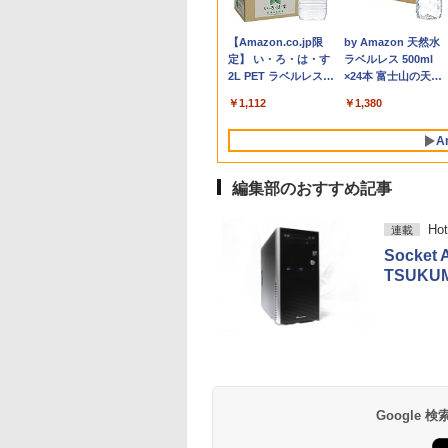
ング
MV LIFEBOOK
くひと ]
モニター EX251
WUXGA/ Windows 11/
花沢健吾 ]
パソコン Windows11
コン Windows
LED液晶モニタ IPSパ
モデルCore
ス】GMKtec ミニpc
ニター 15.6インチ 
ふじはん ]
￥759
/J3 14型/ intel
Core 5 120U ( Core i5
Office2019搭載 15.6型
11【Office付】
ネル 1920x1200 16:10
i7/16G/SSD/カメラ
G3 Pro Intel Core i3
HD 4K タッチパネル
9,800
2
￥19,800
￥99,800
￥792
￥9,999
￥24,800
￥12,800
￥14,300
￥66,248
￥12,999
￥924
I-
e Ultra 7/ メモリ
同等性能)/ メモリ
テンキー付き Celeron
【Windows 11 Pro
画面回転 高さ調整 入力
（4週間延長）
10110U 16GB DDR4
ッテリー内蔵 選べる
Anker Soundcore
BRUCE WAYNE feat.
【Amazon.co.jp限
Anker Soundcore
BRUCE WAYNE feat
by Amazon 天然水
B/ SSD 512GB/
16GB/ SSD 512GB/
第8世代Core i3 Core i5
64Bit搭載】DELL
端子:HDMI、DVI、DP
【Office2024セット
64GBまで増設 512G
モデル 非光沢IPS パ
P40i オフホワイト
Flo Milli, ATL Jacob
定】 い・ろ・は・す
P31i ブラック
Flo Milli, ATL Jacob
ラベルレス 500ml
縦回
XGA/ Webカメラ/
Windows 11/ Webカメ
メモリ4GB/16GB
Optiplexシリーズ
USBハブ(Type-C、
インストール済※こ
SSD M.2 2242 最大8
ル Type-C対応 HDMI
[Explicit]
2L PET ラベルレス
[Explicit]
×24本 富士山の天然
パ
dows 11/ Office付
ラ/ Office付き選択可
SSD128GB～1TB Web
Core i5搭載/4G/新品
Type-A) Mac対応PS·
商品はレンタルです
Windows11 Pro min
モニター 持ち運び 
￥7,990
￥5,990
×8本
水 バナジウム含有 
 ピクトブラック/ シ
能/ プラチナシルバー
カメラ DVD 無線LAN
SSD 120GB/DVD-
Switch対応 中古 送料
販売品ではありませ
pc 4.1GHz WIFI6
スプレイ サブディス
￥250
￥1,112
￥250
￥1,380
ミネラルウォーター
ーホワイト/ フロ
店長おまかせPC 初期
ROM/送料無料【オプ
無料 3か月保証付き
ん。ご了承下さい。
BT5.2 小型PC VES
レイ デュアルモニタ
ペットボトル 静岡県
グレー
設定済 送料無料【中
ション色々有】
応 ミニパソコン 2画
ミニPC対応 EVICIV
A
産 500ミリリットル
古】
高性能 みにpc nucb
(Smart Basic)
省エネ デスクトップ
編集部のおすすめ記事
PC
Ho
連載
Socket
TSUKUM
薬屋のひとりごと 17
異世界居酒屋「の
巻 (デジタル版ビッグ
ぶ」(22) (角川コミッ
ガンガンコミックス)
クス・エース)
￥770
￥832
Google