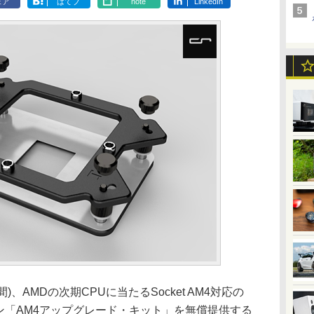
ェア
はてブ
note
LinkedIn
)、AMDの次期CPUに当たるSocket AM4対応の
ョン「AM4アップグレード・キット」を無償提供する