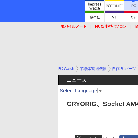
モバイルノート
NUC/小型パソコン
M
SSD
キーボード
マウス
PC Watch
半導体/周辺機器
自作PCパーツ
ニュース
Select Language
▼
CRYORIG、Socke