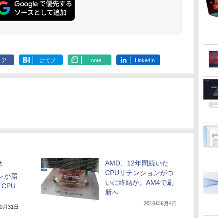
ェア
はてブ
note
LinkedIn
AMD、12年間続いた
尭
CPUリテンションがつ
シンが届
いに終結か。AM4で刷
CPU
新へ
2016年6月4日
10月31日