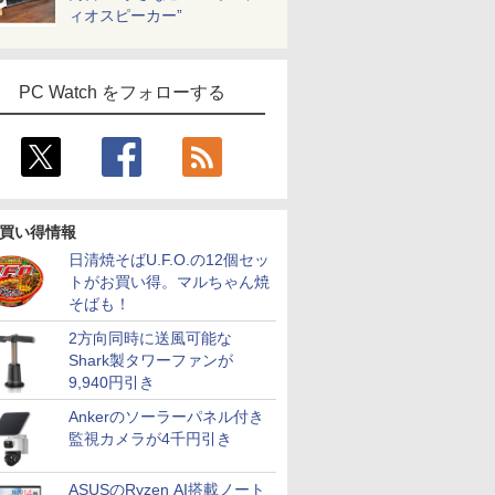
ィオスピーカー”
PC Watch をフォローする
買い得情報
日清焼そばU.F.O.の12個セッ
トがお買い得。マルちゃん焼
そばも！
2方向同時に送風可能な
Shark製タワーファンが
9,940円引き
Ankerのソーラーパネル付き
監視カメラが4千円引き
ASUSのRyzen AI搭載ノート