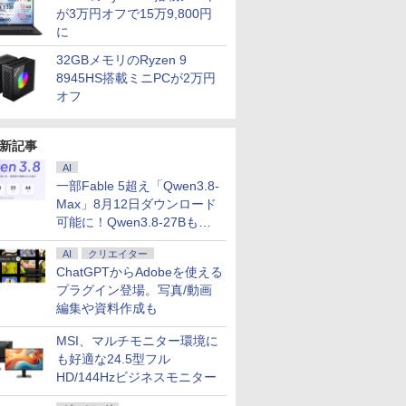
が3万円オフで15万9,800円
に
32GBメモリのRyzen 9
8945HS搭載ミニPCが2万円
オフ
新記事
AI
一部Fable 5超え「Qwen3.8-
Max」8月12日ダウンロード
可能に！Qwen3.8-27Bも順
次
7
7
7
8
8
9
9
8
10
10
AI
クリエイター
ChatGPTからAdobeを使える
プラグイン登場。写真/動画
編集や資料作成も
MSI、マルチモニター環境に
も好適な24.5型フル
ートパソコ
 PCモニター ［27型 /
発送予定]
独身貴族は異世界を謳
中古パソコン office付
HD/144Hzビジネスモニター
JAPANNEXT 27インチ IPS BLACKパ
Aランクパーティを離
【展示品】 Microsoft
【展示品】 富士通
異世界ウォーキング
BENQ MOBIUZシリーズ 
【新品】 D
アンダーニ
L13 Gen 2
440) / ワイド /
わ なんか
歌する 〜結婚しない
き ノートパソコン
ネル搭載 260Hz/1ms(MPRT)対応
脱した俺は、元教え子
マイクロソフト
FUJITSU ノートパソコ
（14） 【電子書籍】[
IPSパネル フルHD 220H
ートパソコン 
（18） 【