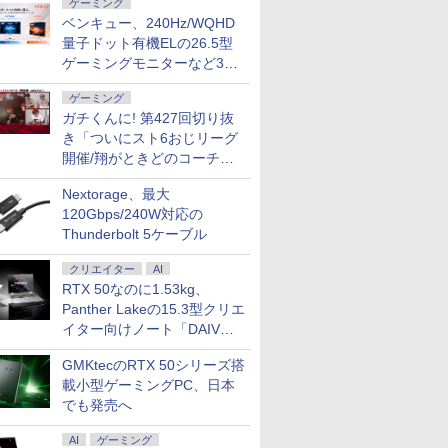
大容量 第
IPS27Q3-HSP
いいやつ
男の優雅なおひとりさ
Toshiba ノートパソコ
WQHD(2560×1440)解像度 ゲーミング
たちと迷宮深部を目指
Surface Pro 第11世代
ン FMV LIFEBOOK
あるくひと ]
モニター EX251
WUXGA/ W
花沢健吾 ]
ゲーミング
 1135G7
) 全巻セ
まライフ〜（8） 【電
ン コスパ抜群 メモリ
モニター JN-IPSB27G260Q-HSP
す。（13） 【電子書
13.0インチ /
UH90/J3 14型/ intel
Core 5 120
ベンキュー、240Hz/WQHD
￥792
￥46,800
￥31,980
￥792
￥119,800
￥169,800
￥792
￥19,800
￥99,800
￥792
4選択可 日本
]
子書籍】[ 駒鳥ひわ ]
16GB SSD最大1TB 第
HDMI DisplayPort sRGB:100% DCI-
籍】[ ユーリ ]
Snapdragon X Plus/
Core Ultra 7/ メモリ
同等性能)/
量子ドット有機ELの26.5型
3.3型
10-11世代 Core i5 東
P3:95% HDR400相当 PS5
メモリ 16GB / SSD
16GB/ SSD 512GB/
16GB/ SS
ゲーミングモニターなど3機
80px
芝 dynabook G83
WQHD:120Hz 高さ調整 ピボット(縦回
512GB / 顔認証/ タッ
WUXGA/ Webカメラ/
Windows 
種
新品
13.3インチ 初期設定済
転) 【2年保証】 液晶モニター ジャパ
チパネル/ NPU搭載/ キ
Windows 11/ Office付
ラ/ Offi
ゲーミング
 超軽量 カメ
windows11搭載 モバ
ンネクスト
ーボード スリム ペン
き/ ピクトブラック/ シ
能/ プラ
ガチくんに! 第427回切り抜
FI/Bluetooth
イルサイズ13.3インチ
付き/ Office付き/ サフ
ルバーホワイト/ フロ
ン 中古
HD TFTカラーLED液
き「ついにスト6おじリーグ
ァイア
ストグレー
ro
晶ノート
開催/翔がときどのコーチ就
任など」
Nextorage、最大
120Gbps/240W対応の
Thunderbolt 5ケーブル
クリエイター
AI
RTX 50なのに1.53kg、
Panther Lakeの15.3型クリエ
イター向けノート「DAIV
Z5」
GMKtecのRTX 50シリーズ搭
載小型ゲーミングPC、日本
でも発売へ
AI
ゲーミング