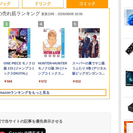
3
3
3
4
4
4
3
5
5
5
6
1
6
6
ジック
ドリンク
コミック
 の売れ筋ランキング
更新日時：2026/08/08 18:06
0
や
 一体型デスクトップパソコン 27
【★最大100%ポイン
液晶ディスプレイ ア
ちいかわ なんか小さ
【P最大31.5%還元！】
【3千円以上送料無
【週末限定999円
【期間限定P15倍+最大10%OFFクーポ
【★最大100%ポイン
IOデータ 3辺フレー
【特典】GIANNA
良品 フルHD 
【クーポン使用で
BenQ 27型
角川まんが学
ター
HD液晶 Windows11 Office付き
ト】【第4世代 Corei7】
イ・オー・データ DI-
くてかわいいやつ（8）
Minifire モニター24イ
料】タッチペンで音が
OFF！】 中古ノート
ン】 【3年保証】MouseComputer
ト】Lenovo ThinkPad
ムレス＆広視野角ADS
HOMMES ISSUE05
チ Lenovo Th
タッチパネル
プレイ アイケ
ズ 日本の歴
7型
代 Core i7 メモリ16GB
富士通
A221DB [ワイド液晶デ
【電子書籍】[ ナガノ ]
ンチ IPS 内蔵スピーカ
聞ける!はじめてずかん
パソコン 中古パソコ
【写真待】DAIV Z7 SSD1024GB メモ
L580/L590/第8世代
パネル液晶ディスプレ
cover 山中柔太朗(B4
X13 Gen2 Typ
i5・16GB・S
リーズ ブラッ
巻+別巻5冊
512GB USB3.0 超薄型 初期設定済
LIFEBOOK/Core i7/メ
ィスプレイ 21.5
ーディスプレイ100Hz
1000 英語つき／小学館
ン 中古 Office付き バ
リ64GB Core i7 Windows 11 Pro 中古
Core i5 /メモ
イ ［21.5型 /フル
サイズ両面ピンナップ)
Windows11
｜DELL OptiP
GW2791 [GW
[ 山本 博文 ]
800
￥24,999
￥12,280
￥1,375
￥10,980
￥5,478
￥30,999
￥200,200
￥31,800
￥13,980
￥2,200
￥34,990
￥50,800
￥16,300
￥23,760
士
z
ホワイト/ブラック/ブルー選択可
モ
型/1920×1080/3辺フレ
FHD 1080P VGA ブル
辞典編集部
ッテリー良好 DVDマ
アウトレット 返品 送料無料 中古デス
リ:8GB/16GB/32GB/SSD:256GB/512GB/1
HD(1920×1080) /ワイ
AMD Ryzen 5
IPSフルHD｜W
【RNH】
.
Anker Soundcore
On My Road
by Amazon 天然水
ONE PIECE モノクロ
【2026年アップグレ
On My Road
by Amazon 炭酸水
HUNTER×HUNTER
Xiaomi シャオミ
BUGS LIFE
【Amazon.co.jp限
スーパーの裏でヤニ吸
第
リ:8GB/16GB/SSD:256GB/512GB/1TB/15.6
ームレス]
ーライト軽減 フリッカ
ルチ 初心者向け 大画
クトップパソコン 中古パソコン デスク
型/Webカメラ/WIFI/無
ド］ ブラック KH-
16GB/ 爆速N
SSD 256GB
Liberty 5 ミッドナイ
(Stadium ver.)
ラベルレス 2L×9本
版 115 (ジャンプコミ
ード版】AOKIMI ワ
(Stadium ver.)
ラベルレス 500ml
モノクロ版 39 (ジャ
REDMI Buds 8 Lite ワ
定】 伊藤園 磨かれ
うふたり 9巻 (デジタル
型 液晶/Wi-fi/DVD/USB
ーフリー VESA対応 フ
面 ビジネス 仕事 訳あ
トップパソコン デスクトップ PC
線
A221DB
256GB-SSD/
5GHz対応｜B
￥250
トブラック
ックスDIGITAL)
イヤレスイヤホン
×24本 強炭酸水 ペッ
ンプコミックス
イヤレスイヤホン
て、澄みきった日本の
版ビッグガンガンコミ
D:128GB/256GB/512GB/1TB/Wi-
非光
3.0/Office/中古パソコ
レームレス HDMI1.4／
り Windows11 Pro
OFFICE付き
LAN/Bluetooth/HDMI/USB
無線Wi-Fi6/ O
トップパソコン
￥250
￥1,117
￥250
bluetooth イヤホン
トボトル 500ミリリ
DIGITAL)
Bluetooth 5.4 ノイズ
水 2L 8本 ラベルレス [
ックス)
ン/中古ノートパソコン/
DP／VGAコントラス
NEC VersaPro
Type-C/中古 パソコン
き/ Win11
￥14,990
￥594
￥1,964
￥1,625
￥572
￥3,480
￥998
￥810
V12 小型軽量 ブルー
ットル (Smart
キャンセリング ANC
ケース ] [ 水 ] [ ペット
0/
A
中古ノート
ト1000:1 チルト調節可
VKT16XZG4 Core i5
中古PC 中古ノートパソ
パソコン 中
トゥースHi-Fi 最大
Basic)
36時間再生
ボトル ] [ 箱買い ] [ ス
ソ
PC/Windows11
ビジネス用 【送料無
8GB 15.6インチ 中古
コン Windows11
中古PC】税
mazonランキングをもっと見る
36時間再生 ぶるーと
トック ] [ 水分補給 ]
料】pcモニター (ケー
パソコン ノートパソ
あす楽対応 
ゅーす コードレス
ows10
ブル付）
コン
ENCノイズキャンセ
リング 自動ペアリン
グ Type-C充電 マイ
ク付き 防水 タッチ式
 検索で当サイトの記事を優先表示させる
音量調整 スポーツ/通
勤/通学/WEB会議(ホ