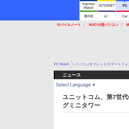
モバイルノート
NUC/小型パソコン
M
SSD
キーボード
マウス
PC Watch
パソコン/タブレット/スマートフォ
ニュース
Select Language
▼
ユニットコム、第7世代C
グミニタワー