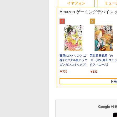
3
10
10
10
1
1
1
1
2
2
2
2
イヤフォン
ミュー
Amazon ゲーミングデバイス
7
エイサー / Acer
Cサイト限定】
キュー！！ 全巻セ
【期間限定P15倍+最大10%OFFクーポ
MS Office 2024 H&B
【公式限定2年保証】
水道施設設計指針
レビュー投稿 5年保証
【クーポン使用で48,260円 8/2～10】
モバイルモニター ミラ
2026年8月発売 予約
【★最大100%ポイン
【楽天1位常連・超80
まほうのにこにこお
新品
付き
omebook 314
ANNEXT 23.8イン
(1-45巻) （ジャン
ン】 【3年保証】MouseComputer
搭載｜中古ノートパソ
モニター 23インチ フ
（2024年版）
｜MS Office 2024
タッチパネル・WEBカメラ・第10世代
ーリング 高画質 10.1イ
mini ミニ 2026年9月号
ト】【新生活応援・
冠獲得】黒/白 モニ
つ [ まいのおやつ ]
型フル
14-1H-A14P【ノ
IPSパネル搭載
ミックス） [ 古舘
【写真待】DAIV Z7 SSD1024GB メモ
コン Windows11
ルhd 高画質 100Hz VA
H&B 搭載｜中古 ノー
i5・16GB・SSD256GB｜Office付き
ンチ IPS液晶 小型 LED
ミルク M!LK MILK
2026】
21.5 / 23.8 / 24.5 / 2
第4世
￥27,500
￥1,650
定済
パソコン】【送料
0Hz対応 フル
]
リ64GB Core i7 Windows 11 Pro 中古
Office付｜VAIO
ノングレア 非光沢 ス
トパソコン
｜DELL OptiPlex 3280 AIO｜21.5型
バックライト モバイル
【Office2019H&B】
240Hz/200Hz
SSD
,690
,570
,828
￥200,200
￥47,800
￥16,820
￥19,800
￥50,800
￥8,990
￥5,180
￥14,999
￥11,999
￥69,
】
1920x1080)解像度
アウトレット 返品 送料無料 中古デス
VJPG21 Core i5 第12
ピーカー内蔵 3年保証
Windows11 Office付
IPSフルHD｜Windows11 Pro｜NVMe
ディスプレイ ゲーミン
【DVD×テンキー】富
/180Hz/165Hz/100H
み 
Anker Soundcore
BRUCE WAYNE feat.
by Amazon 天然水
薬屋のひとりごと 17
Anker Soundcore
BRUCE WAYNE feat
【Amazon.co.jp限
異世界居酒屋「の
ミングモニター
クトップパソコン 中古パソコン デスク
世代 1235U メモリ
ディスプレイ パソコン
｜スペック Core i5 第
SSD 256GB｜DVD±RW｜Wi-Fi 6・
グモニター デュアルデ
通 LIFEBOOK A577/
ゲーミングモニター
P40i オフホワイト
Flo Milli, ATL Jacob
ラベルレス 500ml
巻 (デジタル版ビッグ
P31i ブラック
Flo Milli, ATL Jacob
定】 い・ろ・は・す
ぶ」(22) (角川コミッ
Ei238G180F HDMI
トップパソコン デスクトップ PC
8GB SSD 256GB 13.3
モニター PCモニター
7世代 メモリ 8GB 大
5GHz対応｜Bluetooth｜一体型デスク
ィスプレイ スマホ
7世代 Core i5/メモ
1ms応答 pcモニター
[Explicit]
×24本 富士山の天然
ガンガンコミックス)
[Explicit]
2L PET ラベルレス
クス・エース)
1ms(GTG/MPRT)
OFFICE付き
型 FHD 1,920×1,080
フルハイビジョン 21イ
容量 HDD 500GB テ
トップパソコン｜中古PC 180日保証
Android iPhone iPad
リ:4GB/8GB/16GB/SS
パソコン モニター 
￥7,990
￥5,990
水 バナジウム含有 水
×8本
 sRGB:100%
WEBカメラ Type-C
ンチ 液晶モニター ア
ンキー DVDドライブ
1年保証 日本語説明書
fi/15.6
沢 スピーカー内蔵
￥250
￥1,380
￥770
￥250
￥1,112
￥832
ミネラルウォーター
5:120Hz接続【2年
HDMI Bluetooth 無線
イリスオーヤマ DT-JF
搭載 CD DVD 再生可
送料無料
型/Office/HDMI/USB3.
HDR/Freesync/VES
ペットボトル 静岡県
】PCモニター 液
Wi-Fi 整備済み 中古PC
* 安心延長保証対象
｜中古パソコン 中古
中古PC 中古ノートパ
cocopar HG-238
A
産 500ミリリットル
ニター パソコンモ
中古パソコン
ノートパソコン 中古
コ
(Smart Basic)
ー ジャパンネクス
Microsoft Office 2024
PC オフィス搭載
ン/Windows11/Wind
H&B
Google