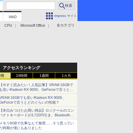
Impress サイト
全カテゴリ
CPU
Microsoft Office
アクセスランキング
時間
24時間
1週間
1カ月
【今すぐ読みたい！人気記事】VRAM 16GBで
も安いRadeon RX 9000、GeForceで言うとど
のぐらいの性能？ - PC Watch
VRAM 16GBでも安いRadeon RX 9000、
GeForceで言うとどのぐらいの性能？
【本日みつけたお買い得品】ロジクールのコン
パクトキーボードが3,720円引き。Bluetoothで3
台接続対応
メモリ8GBで仕事なんて無理……そう思ってい
た時期が僕にもありました