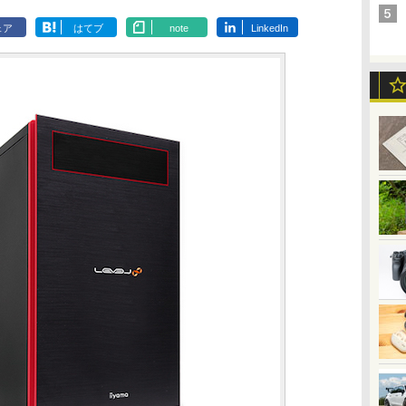
ェア
はてブ
note
LinkedIn