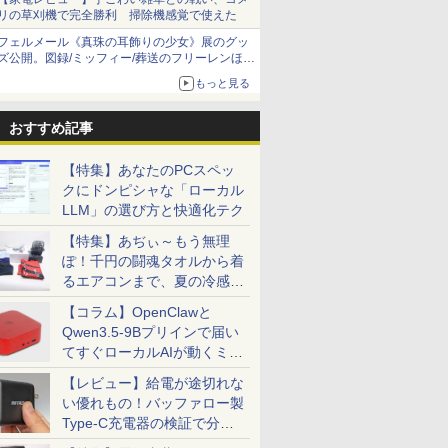
リの草刈機で完全勝利 掃除機感覚で使えた
フェルメール《真珠の耳飾りの少女》展のグッ
ズ公開。図録/ミッフィー/葬送のフリーレンほ
か、注目ブランドコラボが実現
もっと見る
おすすめ記事
【特集】あなたのPCスペッ
クにドンピシャな「ローカル
LLM」の選び方と快適化テク
【特集】あぢぃ～もう無理
ぽ！千円の闘魂タオルから着
るエアコンまで、夏の冷感グ
ッズ一挙紹介
【コラム】OpenClawと
Qwen3.5-9Bプリインで届い
てすぐローカルAIが動くミニ
PC「SER9 Pro」
【レビュー】給電が途切れな
い優れもの！バッファロー製
Type-C充電器の検証で分か
ったこと