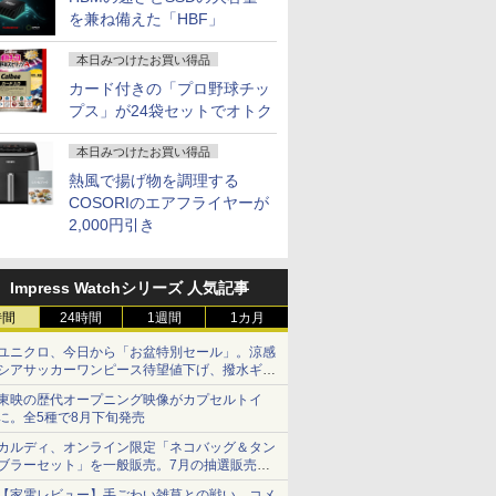
を兼ね備えた「HBF」
本日みつけたお買い得品
カード付きの「プロ野球チッ
プス」が24袋セットでオトク
本日みつけたお買い得品
熱風で揚げ物を調理する
COSORIのエアフライヤーが
2,000円引き
Impress Watchシリーズ 人気記事
時間
24時間
1週間
1カ月
ユニクロ、今日から「お盆特別セール」。涼感
シアサッカーワンピース待望値下げ、撥水ギア
ショーツは1990円に
東映の歴代オープニング映像がカプセルトイ
に。全5種で8月下旬発売
カルディ、オンライン限定「ネコバッグ＆タン
ブラーセット」を一般販売。7月の抽選販売の
当選無効分
【家電レビュー】手ごわい雑草との戦い、コメ