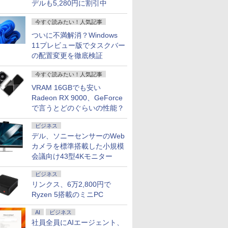
7
7
7
2
8
8
8
9
9
9
3
10
10
10
デルも5,280円に割引中
今すぐ読みたい！人気記事
ついに不満解消？Windows
11プレビュー版でタスクバー
の配置変更を徹底検証
13.3イン
48,260円 8/2～10】
液晶ディス
習シリー
＼クーポンでお得!!／
10.1インチ タッチスク
九条の大罪（17） 【電
新品 一体型デスクトップパソコン 27
新品ノートパソコン
【3年保証】モニター
学校ER 子どもの急
★☆エイサー / Acer
【ECサイト限定】
ハイキュー！！ 全巻セ
【期間限定P15倍+最大10
MS Office
【公式限定
水道施設設
今すぐ読みたい！人気記事
inkPad
・WEBカメラ・第10世代
アGWシ
史 全16
【中古・Aランク】
リーン IPS 1540x720
子書籍】[ 真鍋昌平 ]
型フルHD液晶 Windows11 Office付き
VETESA Intel Celeron
21.5インチ 23インチ
病・けが、そのときど
Chromebook 314
JAPANNEXT 23.8イン
ット(1-45巻) （ジャン
ン】 【3年保証】MouseCo
搭載｜中古
モニター 2
（2024年
VRAM 16GBでも安い
e-20XJ /
SD256GB｜Office付き
ク
定番セット
DELL Latitude 3520
横長ミニモニター
第4世代 Core i7 メモリ16GB
Windows11 Office付
27インチ フルhd 高画
う考え、どう動くか [
CB314-1H-A14P【ノ
チ IPSパネル搭載
プコミックス） [ 古舘
【写真待】DAIV Z7 SSD1
コン Wind
ルhd 高画質
￥759
￥27,500
/ 高性能
lex 3280 AIO｜21.5型
2791]
ノートパソコン 第11世
USB-C HDMI ポータブ
SSD512GB USB3.0 超薄型 初期設定済
き メモリ16GB
質 100Hz VA ノングレ
関根一朗 ]
ートパソコン】【送料
180Hz対応 フル
春一 ]
リ64GB Core i7 Windows
Office付｜
ノングレア
Radeon RX 9000、GeForce
￥39,800
￥16,800
￥69,800
￥39,800
￥11,600
￥3,300
￥39,690
￥17,570
￥25,828
￥200,200
￥47,800
￥16,820
TB/15.6
-5650u/
indows11 Pro｜NVMe
代 Core i5 メモリ
ル セカンダリーディス
み ホワイト/ブラック/ブルー選択可
SSD512GB 15.6型
ア 非光沢 ディスプレイ
無料】
HD(1920x1080)解像度
アウトレット 返品 送料無
VJPG21 Co
ピーカー内
で言うとどのぐらいの性能？
VMe式
｜DVD±RW｜Wi-Fi 6・
16GB 高速 SSD
プレイ スタンド＆スピ
FHD IPS液晶 Wi-Fi テ
パソコンモニター PC
ゲーミングモニター
クトップパソコン 中古パソ
世代 1235
ディスプレ
 カメラ/
luetooth｜一体型デスク
256GB Windows11
ーカー付き ストレッチ
ンキー 軽量 初心者 学
モニター フルハイビジ
JN-Ei238G180F HDMI
トップパソコン デスクトッ
8GB SSD 2
モニター 
ビジネス
ffice付
｜中古PC 180日保証
Pro Microsoft Office
ドバースクリーン Mini
生 ビジネス
ョン 23.8インチ 液晶モ
DP 1ms(GTG/MPRT)
OFFICE付き
型 FHD 1,9
フルハイビ
デル、ソニーセンサーのWeb
【中古ノート
15.6型 フルHD テンキ
PC (ブラック, 10.1イン
ニター DT-JF アイリス
HDR sRGB:100%
WEBカメラ 
ンチ 液晶
カメラを標準搭載した小規模
古パソコン
ー Webカメラ Wi-Fi
チ)
オーヤマ *
PS5:120Hz接続【2年
HDMI Blu
イリスオーヤ
会議向け43型4Kモニター
込送料無料
Bluetooth 中古PC 初
保証】PCモニター 液
Wi-Fi 整
* 安心延
即日発送
期設定済 整備済み品 送
晶モニター パソコンモ
中古パソコ
料無料
ニター ジャパンネクス
Microsoft 
ビジネス
ト
H&B
リンクス、6万2,800円で
Ryzen 5搭載のミニPC
AI
ビジネス
社員全員にAIエージェント、