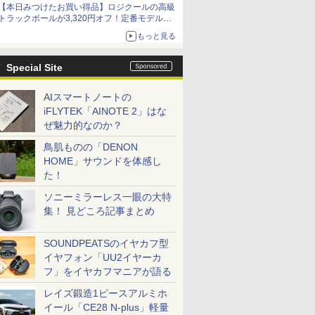
【本日みつけたお買い得品】ロジクールの高級
トラックボールが3,320円オフ！定番モデルも
5,280円に割引中
もっと見る
Special Site
AIスマートノートの
iFLYTEK「AINOTE 2」はな
ぜ魅力的なのか？
鳥肌ものの「DENON
HOME」サウンドを体感し
た！
ソニーミラーレス一眼の大特
集！ 見どころ記事まとめ
SOUNDPEATSのイヤカフ型
イヤフォン「UU2イヤーカ
フ」をイヤカフマニアが語る
レイズ鍛造1ピースアルミホ
イール「CE28 N-plus」軽量