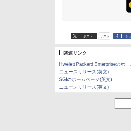
天・Amazon限定
【楽天ブックス限定特
【エントリーでポイン
小学館版学習まんが 
小林千晃デビュー
典】椛島光 2nd写真集
ト10倍】はじめての世
界の歴史 新装版 全2
周年記念写真集
Ortensia(プレミアムス
界名作えほん きいろい
巻セット （小学館 
iamore メイキング
テッカー) [ 椛島 光 ]
えほんのおうち 40巻セ
まんがシリーズ） [ 
600
￥3,850
￥26,400
￥26,620
D付き限定表紙版販
ット
学館 ]
Anker Soundcore
BRUCE WAYNE feat.
【Amazon.co.jp限
薬屋のひとりごと 17
Anker Soundcore
BRUCE WAYNE feat
by Amazon 天然水
異世界居酒屋「の
P40i オフホワイト
Flo Milli, ATL Jacob
定】 い・ろ・は・す
巻 (デジタル版ビッグ
P31i ブラック
Flo Milli, ATL Jacob
ラベルレス 500ml
ぶ」(22) (角川コミッ
[Explicit]
2L PET ラベルレス
ガンガンコミックス)
[Explicit]
×24本 富士山の天然
クス・エース)
￥7,990
￥5,990
ポスト
リスト
シ
×8本
水 バナジウム含有 
￥250
￥1,112
￥770
￥250
￥1,380
￥832
ミネラルウォーター
ペットボトル 静岡県
産 500ミリリットル
関連リンク
(Smart Basic)
Hwelett Packard Enterprise
ニュースリリース(英文)
SGIのホームページ(英文)
ニュースリリース(英文)