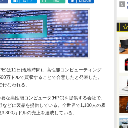
ェア
はてブ
note
LinkedIn
prise(HPE)は11日(現地時間)、高性能コンピューティング
,500万ドルで買収することで合意したと発表した。
で行なわれる。
要な高性能コンピュータ(HPC)を提供する会社で、
などに製品を提供している。全世界で1,100人の雇
億3,300万ドルの売上を達成している。