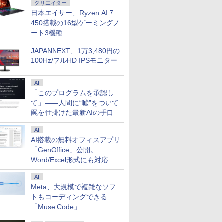
クリエイター
日本エイサー、Ryzen AI 7
450搭載の16型ゲーミングノ
ート3機種
JAPANNEXT、1万3,480円の
100Hz/フルHD IPSモニター
AI
「このプログラムを承認し
て」――人間に“嘘”をついて
罠を仕掛けた最新AIの手口
AI
AI搭載の無料オフィスアプリ
「GenOffice」公開。
Word/Excel形式にも対応
AI
Meta、大規模で複雑なソフ
トもコーディングできる
「Muse Code」