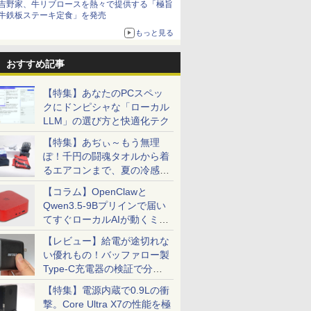
吉野家、牛リブロースを熱々で提供する「極旨
牛鉄板ステーキ定食」を発売
もっと見る
おすすめ記事
【特集】あなたのPCスペッ
クにドンピシャな「ローカル
LLM」の選び方と快適化テク
【特集】あぢぃ～もう無理
ぽ！千円の闘魂タオルから着
るエアコンまで、夏の冷感グ
ッズ一挙紹介
【コラム】OpenClawと
Qwen3.5-9Bプリインで届い
てすぐローカルAIが動くミニ
PC「SER9 Pro」
【レビュー】給電が途切れな
い優れもの！バッファロー製
Type-C充電器の検証で分か
ったこと
【特集】電源内蔵で0.9Lの衝
撃。Core Ultra X7の性能を極