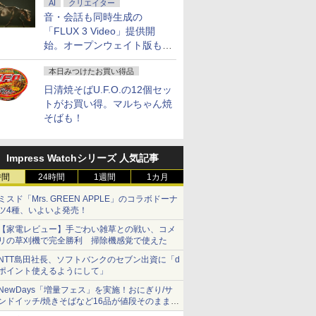
AI
クリエイター
音・会話も同時生成の
「FLUX 3 Video」提供開
始。オープンウェイト版も計
画
本日みつけたお買い得品
日清焼そばU.F.O.の12個セッ
トがお買い得。マルちゃん焼
そばも！
Impress Watchシリーズ 人気記事
時間
24時間
1週間
1カ月
ミスド「Mrs. GREEN APPLE」のコラボドーナ
ツ4種、いよいよ発売！
【家電レビュー】手ごわい雑草との戦い、コメ
リの草刈機で完全勝利 掃除機感覚で使えた
NTT島田社長、ソフトバンクのセブン出資に「d
ポイント使えるようにして」
NewDays「増量フェス」を実施！おにぎり/サ
ンドイッチ/焼きそばなど16品が値段そのままで
ボリュームアップ