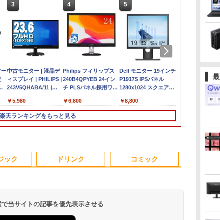
3
3
3
4
4
4
5
5
5
6
6
選
セ
アー
【在庫処分 訳あり】 中
【エントリーでポイン
中古モニター | 液晶デ
MS限定クーポンあり!
ファンレス 業務用 ミ
Philips フィリップス
【最新Office2024】中
Khadas Mind 2 ミニ
Dell モニター 19インチ
本日10倍！高
アースドリー
最
セ
定
古ノートパソコン 第10
ト100％還元のチャン
ィスプレイ | PHILIPS |
【Win11正式対応】
ニpc 【 Intel Core I3 /
240B4QPYEB 24イン
古ノートパソコン 第8
PC｜intel Core Ultra 7
P1917S IPSパネル
世代Core i7-
おまかせモニター
OK
ッ
世代 Core i5
ス】GMKtec ミニpc
243V5QHABA/11 |
Webカメラ&テンキー
メモリ 8GB DDR3 /
チ PLSパネル採用ワイ
世代Core i5 メモリ
155H｜ おすすめミニ
1280x1024 スクエア
ートパソコン
型〜27型ワイ
コ
4
デス
Windows11 メモリ
G3S【Intel N95 DDR4
23.6インチワイド
付き ノートパソコン
256GB SSD /
ド Power Sensor 搭載
8GB/16GB 新品
PC｜32GB・64GBメ
HDMI USBハブ 高さ調
Dynabook 
【HDMI対応 /
￥20,980
￥51,505
￥5,980
￥29,800
￥64,990
￥6,800
￥26,800
￥214,300
￥8,800
￥27,600
￥6,470
世
モ
付
8GB M.2 SSD256GB
8GB 256GB/512GB
1920×1080(フルHD) |
中古 パソコン メモリ
Windows11 pro 】 低
液晶モニター 内蔵スピ
SSD1TB 15.6型 レノボ
モリ +SSD1TB・
整 中古ディスプレイ
約779g メモ
HD解像度】 
ン
GB
15.6インチ 大画面 無線
SSD】 4コア 4スレッ
LEDバックライト | ス
8GB 最大32GB 新品
消費電力 無音 静音 軽
ーカー WUXGA
ThinkPad L590 Office
2TB、業界のない
16GB 新品SS
カー液晶 (Dell
楽天ランキングをもっと見る
大画
/
LAN Wi-Fi搭載
ド mini pc Windows11
ピーカー内蔵 | 3系統入
SSD 256GB 高性能 第
量 コンパクト 省スペ
1920x1200 中古 送料無
付 Windows11 テンキ
5.55Wh電池を内臓（最
13.3インチ H
等) テレワー
 最
古
Bluetooth対応 Webカ
Pro 最大3.4GHz WIFI5
力(VGA・DVI-D・
8世代 Core i5搭載
ース 小型 minipc ミニ
料 2ヶ月保証
ー WEBカメラ 初期設
大25時間）｜Wi-Fi
WEBカメラ5G
ルモニター Sw
ト
メラ内蔵 ZOOM対応
BT5.0 小型 M.2 2242
HDMI) | VGAケーブ
DVD 中古ノートパソコ
パソコン デスクトップ
定済 初心者 ノートPC
6E/BT 5.3｜
Bluetooth
PS4 PS5対
き
モニ
Lenovo ThinkPad L15
ミニパソコン 2画面 超
ル・電源ケーブル付属
ン Windows11 Pro 店
本体 組込 産業用 工業
中古PC Lenovo
Thunderbolt 4で最大
ソコン
み中古品】
3
4
5
6
4
付
Gen1 初期設定済 すぐ
静音 超軽量 高性能 み
【30日保証】
長オススメ おまかせ
用 Skynew S4
8K｜Copilot対応AI PC
MicrosoftOff
ジック
ドリンク
コミック
I
届
使える 90日保証 送料
にpc nucbox 省エネ
15.6型 無線LAN office
｜世界初モジュール式
可 Windows
無料
小型 コンパクト
付き 2026 福袋 ギフト
ミニパソコン
料 持ち運び便
 検索で当サイトの記事を優先表示させる