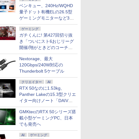
7） 【電
ちいかわ なんか小さ
スター・ウォーズ／マ
【楽天・Amazon限定
【楽天ブッ
ベンキュー、240Hz/WQHD
昌平 ]
くてかわいいやつ（2）
ンダロリアン公式ビジ
版】小林千晃デビュー
典】椛島光
なんか楽しくて開ける
ュアルガイド [ パブ
10周年記念写真集
Ortensi
量子ドット有機ELの26.5型
絵本付き特装版 （講談
ロ・ヒダルゴ ]
Chiamore メイキング
テッカー) [
ゲーミングモニターなど3機
￥1,980
￥6,600
￥6,600
￥3,850
社キャラクターズA） [
DVD付き限定表紙版販
種
ナガノ ]
売
ゲーミング
ガチくんに! 第427回切り抜
き「ついにスト6おじリーグ
開催/翔がときどのコーチ就
任など」
Nextorage、最大
120Gbps/240W対応の
Thunderbolt 5ケーブル
クリエイター
AI
RTX 50なのに1.53kg、
Panther Lakeの15.3型クリエ
イター向けノート「DAIV
Z5」
GMKtecのRTX 50シリーズ搭
載小型ゲーミングPC、日本
でも発売へ
AI
ゲーミング