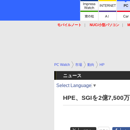
モバイルノート
NUC/小型パソコン
M
SSD
キーボード
マウス
PC Watch
市場
動向
HP
ニュース
Select Language
▼
HPE、SGIを2億7,50