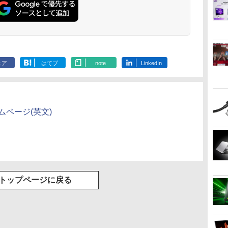
世
【3千円以上送料無料】
公式TOEIC Listening
ちいかわ なんか小さ
九条の大罪（1
2
year note 内科・外科
& Reading 問題集 12 [
くてかわいいやつ
子書籍】[ 真鍋
学習
編 2027 INTERNAL
ETS ]
（7）なんか飛び出て
￥759
小
MEDICINE &
いろいろ貼れるフォト
￥30,360
￥3,630
￥3,630
SURGERY／岡庭豊／
アルバム付き特装版
.
Anker Soundcore
On My Road
by Amazon 炭酸水
ONE PIECE モノクロ
【2026年アップグレ
On My Road
by Amazon 天然水
HUNTER×HUNTER
Xiaomi シャオミ
BUGS LIFE
コカ・コーラ やかんの
スーパーの裏でヤニ吸
荒瀬康司／三角和雄
（講談社キャラクター
Liberty 5 アプリコッ
(Stadium ver.)
ラベルレス 500ml
版 115 (ジャンプコミ
ード版】AOKIMI ワ
(Stadium ver.)
ラベルレス 2L×9本
モノクロ版 39 (ジャ
REDMI Buds 8 Lite ワ
麦茶 from 爽健美茶 ラ
うふたり 9巻 (デジタル
ズA） [ ナガノ ]
￥250
トピンク
×24本 強炭酸水 ペッ
ックスDIGITAL)
イヤレスイヤホン
ンプコミックス
イヤレスイヤホン
ベルレス
版ビッグガンガンコミ
￥250
￥250
￥1,117
ェア
はてブ
note
LinkedIn
水
トボトル 500ミリリ
bluetooth イヤホン
DIGITAL)
Bluetooth 5.4 ノイズ
650mlPET×24本
ックス)
￥-
￥1,625
￥594
￥1,964
￥572
￥2,980
￥2,009
￥810
ットル (Smart
V12 小型軽量 ブルー
キャンセリング ANC
Basic)
トゥースHi-Fi 最大
36時間再生
36時間再生 ぶるーと
ゅーす コードレス
ENCノイズキャンセ
のホームページ(英文)
リング 自動ペアリン
グ Type-C充電 マイ
ク付き 防水 タッチ式
音量調整 スポーツ/通
勤/通学/WEB会議(ホ
ワイト)
トップページに戻る