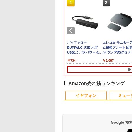
10
10
1
1
1
2
2
2
ュー投稿 5年保証
ll 液晶モニター 23イ
良品 フルHD 13.3イン
ゲーミングモニター
【中古・軽量SSD搭
ミニPC Dell HP
バッファロー
8月5日限定10倍＆抽
22inch液晶 PCフル
エレコム モニター
 Office 2024
P2319H IPSパネ
チ Lenovo ThinkPad
23.8インチ PCモニタ
載】新生活応援 新春 ノ
Lenovo 高速CPU 第8
BUFFALO USB ハブ
10000P！｜お得3点
ット【WPS Office ×
ム補強プレート 固
B 搭載｜中古ノート
フルHD HDMI 画面
X13 Gen1 (Type-
ー 100Hz 1920×1080
ートパソコン 中古 パソ
世代 Corei3/i5-8500T
USB2.0 バスパワー 4ポ
ット富士通 LIFEBO
Windows11搭載済機
(クランプ式/グロメ
コン Windows11
 高さ調整 中古デ
20UG) / Windows11/
FHD 1080p 5ms応答
コン NEC VersaPro
メモリ最大16GB
ート ブラック
シリーズ ノートパソ
種】機種おまかせ 第
ト式 対応) 傷防止 
,800
,800
￥30,990
￥10,899
￥13,800
￥17,888
￥734
￥16,800
￥26,999
￥1,687
fice付｜テンキー
プレイ
高性能 AMD Ryzen 5-
薄型 液晶ディスプレイ
VB-1 12.5型 訳あり 第6
SSD1TB 二画面デュア
BSH4U25BK【Windows/Mac
ンアウトレット 第八
世代以上 Corei3 メ
ク保護 保護シート
 搭載｜Core i5 第
4650u/ 16GB/ 爆速
ノングレア 非光沢 VA
世代Core i3
ル アウトレット オフィ
対応】
代Corei3 i5 DVD/テ
リ8GB 新品SSD256
ブラック DPA-
代 メモリ 8GB SSD
NVMe式256GB-SSD/
simplus シンプラス
SSD128GB
ス付き 最新
キー/カメラ選べる 
無線LAN/キーボード
RP01BK
6GB｜店長厳選
カメラ/ 無線Wi-Fi6/
SP-NMT23【送料無
Windows11＋
MSOffice2024可
面15型 Windows11
マウス/cam/DVD 中
ovo ThinkPad
Office付き Win11【中
料】【レビューでモニ
Office2019 180日保証
Win11Pro 中古パソコ
大メモリ32GB新品
パソコン 中古デスク
Amazon売れ筋ランキング
6型 Bluetooth Wi-
古ノートパソコン 中古
タークリーナープレゼ
送料無料 Office付き
ンデスクトップパソコ
SSD2TB オフィス付
ップ デスクトップ 
10
1
2
 無線｜中古 パソコン
パソコン 中古PC】税
ント】【メーカー1年
ン ミニPC デル 中古パ
MicrosoftOffice202
ターセット オフィス
イヤフォン
ミュー
C Word Excel
込送料無料 即日発送
保証】
ソコンデスクトップPC
可 中古パソコン WIF
き 初心者 パソコン 
（Windows10も対応
Bluetooth
いてすぐ使える
可/ Win10）
Google