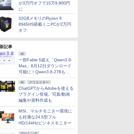
7
7
が3万円オフで15万9,800円
8
8
9
9
10
10
に
32GBメモリのRyzen 9
8945HS搭載ミニPCが2万円
オフ
性能第10
ムス 厳選
ノートパソコン 14イン
【選べる2色 コスパ抜
MS Office 2024 H&B
モバイルモニター
レビュー投稿 5年保証
Dell 液晶モニター 23イ
良品 フルHD
ゲーミング
新記事
10610Uノ
 21.5
チ 新品 Windows11
群】モバイルモニター
搭載｜14型 WEBカメ
HAILESI S123N 12.3イ
｜MS Office 2024
ンチ P2319H IPSパネ
チ Lenovo
23.8イン
 中古
ド
Pro Office搭載 日本語
15.6インチ フルHD
ラ 指紋認証 搭載モデル
ンチ 1920x1280
H&B 搭載｜中古ノート
ル フルHD HDMI 画面
X13 Gen1 
ー 100Hz 1
AI
G83 超軽量
 FULL
キーボード メモリ
100%sRGB 非光沢IPS
｜中古 ノートパソコン
Switch2ドック不要
パソコン Windows11
回転 高さ調整 中古デ
20UG) / W
FHD 108
一部Fable 5超え「Qwen3.8-
￥29,800
￥8,999
￥29,800
￥9,999
￥29,800
￥10,800
￥30,990
￥10,899
リ最大
大手メー
8GB SSD 128GB
パネル Type-C対応
Windows11 Office 付
OTG対応 3:2比率
Office付｜テンキー
ィスプレイ
高性能 AMD 
薄型 液晶
Max」8月12日ダウンロード
D1TB
/HP/NEC
256GB 512GB 1TB
miniHDMI VESA対応
き｜Dell Latitude 5400
100％sRGB広色域 高
DVD 搭載｜Core i5 第
4650u/ 1
ノングレア 
可能に！Qwen3.8-27Bも順
DMI搭載
ク デュア
Webカメラ WiFi
650g/889g 2色から選
｜Core i5 第8世代 以降
輝度300nit HDR対応
7世代 メモリ 8GB SSD
NVMe式25
simplus
次
WIFI
itch
Bluetooth 選べるカラ
択可能 モニター サブデ
1.60GHz 4コア 8スレ
フルHD モバイルディ
256GB｜店長厳選
カメラ/ 無線
SP-NMT
AI
クリエイター
内蔵 中古パ
応 【整備済
ー 14型 薄型 軽量 初心
ィスプレイ テレワーク
ッド メモリ 8GB SSD
スプレイ ポータブルモ
Lenovo ThinkPad
Office付き
料】【レビ
ChatGPTからAdobeを使える
者 学習向け PC ピンク
在宅勤務 UPERFECT
256GB｜中古パソコン
ニター 軽量 自立型 ス
15.6型 Bluetooth Wi-
古ノートパ
タークリー
7
プラグイン登場。写真/動画
8
9
10
ice2024
シルバー 最短当日出荷
中古ノートパソコン 中
ピーカー内蔵 Type-C
Fi 無線｜中古 パソコン
パソコン 
ント】【メ
11 送料無
古PC ノートPC
HDMI接続PS5 XBOX
中古PC Word Excel
込送料無料
保証】
編集や資料作成も
利
PC Mac iPhone
（Windo
可/ Win10
MSI、マルチモニター環境に
も好適な24.5型フル
HD/144Hzビジネスモニター
ゲーミング