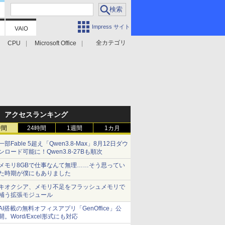
Impress サイト
全カテゴリ
CPU
Microsoft Office
アクセスランキング
時間
24時間
1週間
1カ月
一部Fable 5超え「Qwen3.8-Max」8月12日ダウ
ンロード可能に！Qwen3.8-27Bも順次
メモリ8GBで仕事なんて無理……そう思ってい
た時期が僕にもありました
キオクシア、メモリ不足をフラッシュメモリで
補う拡張モジュール
AI搭載の無料オフィスアプリ「GenOffice」公
開。Word/Excel形式にも対応