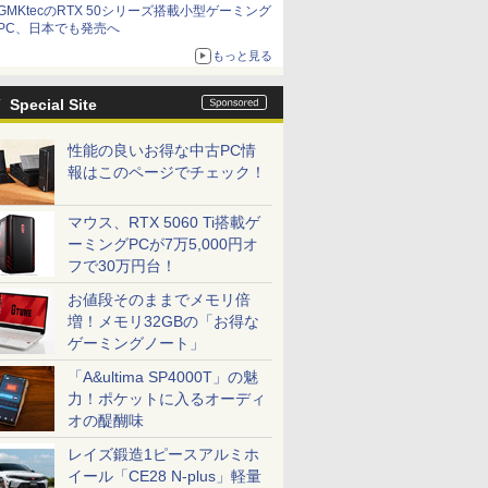
GMKtecのRTX 50シリーズ搭載小型ゲーミング
PC、日本でも発売へ
もっと見る
Special Site
性能の良いお得な中古PC情
報はこのページでチェック！
マウス、RTX 5060 Ti搭載ゲ
ーミングPCが7万5,000円オ
フで30万円台！
お値段そのままでメモリ倍
増！メモリ32GBの「お得な
ゲーミングノート」
「A&ultima SP4000T」の魅
力！ポケットに入るオーディ
オの醍醐味
レイズ鍛造1ピースアルミホ
イール「CE28 N-plus」軽量