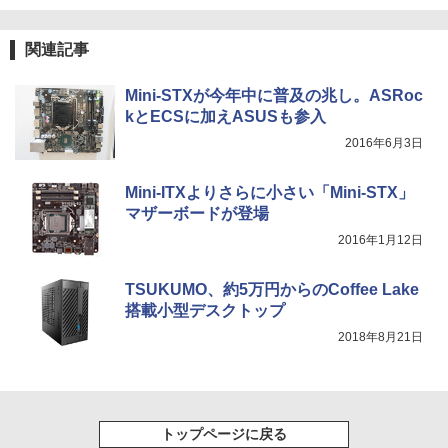
スーパーの裏でヤニ吸うふたり 9巻 (デジタル
版ビッグガンガンコミックス)
by Amazon 炭酸水 ラベルレス 500ml ×24本
強炭酸水 ペットボトル 500ミリリットル (Sm
関連記事
art Basic)
￥810
￥1,625
Mini-STXが今年中に普及の兆し。ASRoc
kとECSに加えASUSも参入
ONE PIECE モノクロ版 115 (ジャンプコミッ
2016年6月3日
クスDIGITAL)
コカ・コーラ やかんの麦茶 from 爽健美茶 ラ
ベルレス 650mlPET×24本
￥594
Mini-ITXよりさらに小さい「Mini-STX」
￥1,653
マザーボードが登場
2016年1月12日
TSUKUMO、約5万円からのCoffee Lake
搭載小型デスクトップ
2018年8月21日
トップページに戻る