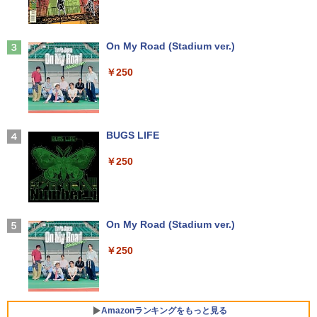
ルHD ノングレア Webカメラ 無線LAN
VD-ROM | 無線LAN:なし | Webカメラ内
交換用液晶パネル
Wi-Fi Bluetooth Windows11 東芝 dyna
蔵 | フルHD | Win11Pro64Bit | ACアダプ
公式テキスト 年金アドバイザー3級 2
3
book G83/HS 初期設定済 すぐ使える 90
ター付属
￥9,800
026年度受験用 [ 経済法令研究会 ]
日保証 送料無料
Anker Soundcore Liberty 5 ミッドナイトブ
On My Road (Stadium ver.)
ラック
￥23,980
￥2,530
￥29,980
￥250
￥14,990
【お買い物マラソ開催中！P最大31.5%還
3
元】【五年保証】24インチゲーミングモ
【正規永久版Office付き】ミニpc 【Intel
ニター 200Hz 1ms応答 FHD 非光沢 Fast
3
【新品】【楽天1位！】ノートパソコン
N5095 LPDDR4X 16GB 256GB SSD】m
IPSパネル FreeSync FHD HDR10 DC1-
永瀬廉 プレミアムBOX[本/雑誌] 【初回
3
4
新品第13世代CPU搭載ノートPC Office
ini pc Windows11 Pro 超軽量 4コア/4ス
P380% sRGB110% 角度調整 目に優しい
【2026年アップグレード版】AOKIMI ワイヤ
BUGS LIFE
限定版】(仮) (単行本・ムック) / 永瀬廉
付きノートパソコン 初心者向け Window
レッド 2.9GHz ミニパソコン 静音 M.2 2
VESA対応 HDMI+DP搭載 5年保証 スピー
レスイヤホン bluetooth イヤホン V12 小型
s11 初期設定済 Webカメラ zoom 日本語
242 SATA WIFI6 Bluetooth5.2 4K HDMI
カー内蔵 HDMIケーブル付き MFG24F4
軽量 ブルートゥースHi-Fi 最大36時間再生 ぶ
￥250
￥8,800
キーボード 14.1型 Intel Celeron メモリ
2画面出力 デスクトップPC みにpc 省エ
Minifire
るーとゅーす コードレス ENCノイズキャン
8GB SSD1TB(最大) 大容量バッテリービ
ネ オフィス高速起動 省電力 静音設計
セリング 自動ペアリング Type-C充電 マイク
ジネス 大学生 プレゼント 学生向け
付き 防水 タッチ式音量調整 スポーツ/通勤/通
￥13,999
学/WEB会議(ホワイト)
￥49,800
￥29,800
異世界居酒屋「のぶ」(22) 【電子書籍】[
On My Road (Stadium ver.)
5
￥1,964
蝉川 夏哉 ]
アイ・オー・データ機器 LCD-DF241ED
4
￥250
【公式・直販】Copilot＋PC デスクトッ
B-A
￥924
4
本日10倍！高性能第10世代Core i7-1061
プパソコン PC 一体型 Office付き 可能
Xiaomi シャオミ REDMI Buds 8 Lite ワイヤ
4
0Uノートパソコン 中古 Dynabook G83
新品 Lenovo IdeaCentre AIO 24AKP10
レスイヤホン Bluetooth 5.4 ノイズキャンセ
￥18,090
超軽量約779g メモリ最大16GB 新品SSD
KRK 23.8インチ FHD IPS液晶 AMD Ryz
リング ANC 36時間再生
1TB 13.3インチ HDMI搭載 WEBカメラ5
en AI7 AI5 メモリ 16GB SSD 512GB Wi
Amazonランキングをもっと見る