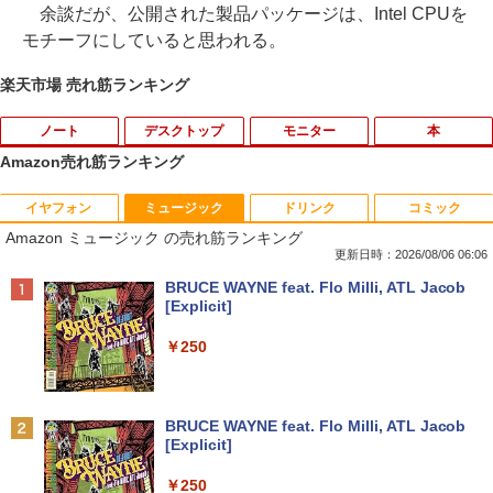
余談だが、公開された製品パッケージは、Intel CPUを
モチーフにしていると思われる。
楽天市場 売れ筋ランキング
ノート
デスクトップ
モニター
本
Amazon売れ筋ランキング
イヤフォン
ミュージック
ドリンク
コミック
2025福袋 数量限定 ノートパソコン 富士
【今だけ】全品ポイント10倍 お買い物マ
8K DisplayPort ケーブル 1.4規格240Hz
おいしい！イラストレッスン クレパス
1
1
1
1
Amazon ミュージック の売れ筋ランキング
通 NEC DELL 等Core i5 超高速新品SSD
ラソン★8/4～8/11★中古パソコン デス
対応 ディスプレイポート ケーブル dpケ
で描きました [ momo ]
256GB メモリ8GB WIFI Bluetooth 15.6
クトップPC EPSON Endeavor ST190E
ーブル HDR対応 8K@60HZ/4K@144Hz/
更新日時：2026/08/06 06:06
インチ大画面 中古パソコン アウトレット
Core i3 8100T メモリ8GB / 16GB 中古S
2K@240Hz 32.4Gbps ハイスピード DP
￥1,518
Anker Soundcore P40i オフホワイト
BRUCE WAYNE feat. Flo Milli, ATL Jacob
Polaris Office付き Win10/Win11選べる!
SD128GB / 256GB Windows11 Pro 64b
ケーブル ナイロン編み PC テレビ PS5 P
[Explicit]
送料無料 中古ノートパソコン 期限限定
it【送料無料】【1年保証】
S4 PS3 対応
￥5,990
初心者安心保証 初期設定済 返品OK
￥250
￥22,800
￥1,000
￥15,000
[新品]カードキャプターさくら (1-12巻
2
全巻) 全巻セット
Anker Soundcore P31i ブラック
BRUCE WAYNE feat. Flo Milli, ATL Jacob
中古パソコン | HP | ProOne 600 G4 All-i
Yoothi 互換品 液晶 14.0インチ Dell Lati
￥8,580
2
2
[Explicit]
【マラソンセール期間中ポイント5倍】中
n-One | Windows11 | 一体型 | 一年保証
tude 14 3410 P129G P129G001 P129G
2
￥4,990
古ノートパソコン 第11世代 Core i5 メモ
| 第8世代 | Core i5 8500T 2.1(～最大3.5)
002 タッチ非搭載 対応 FullHD 1920x10
￥250
リ16GB M.2 SSD256GB 13.3インチ フ
GHz | MEM:8GB | SSD:256GB(新品) | D
80 IPS LED LCD 液晶ディスプレイ 修理