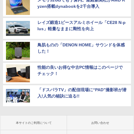
メモリ32GBでも予算内。産経新聞社がAMD R
yzen搭載dynabookを2千台導入
レイズ鍛造1ピースアルミホイール「CE28 N-p
lus」軽量なままに剛性を向上
鳥肌ものの「DENON HOME」サウンドを体感
した！
性能の良いお得な中古PC情報はこのページで
チェック！
「ドスパラTV」の配信現場に“PAD”撮影班が潜
入!人気の秘訣に迫る!!
本サイトのご利用について
お問い合わせ