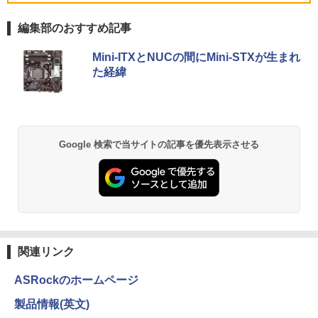
GWIFI Bluetooth内蔵 中古パソコン Mic
ndows11 Microsoft Office 搭載可 1年
￥2,980
rosoftOffice2024可 Windows11 送料無
保証【NortonP】
液晶ディスプレイ アイオーデータ LCD-
5
料 持ち運び便利
編集部のおすすめ記事
DF241ED LCD-DF241EDB-A [「5年保
￥144,980
証」DP搭載23.8型ワイド液晶 ブラック]
【Amazon.co.jp限定】 い・ろ・は・す 2L P
薬屋のひとりごと 17巻 (デジタル版ビッグガ
￥27,600
Mini-ITXとNUCの間にMini-STXが生まれ
ET ラベルレス ×8本
ンガンコミックス)
￥18,090
た経緯
￥1,001
￥770
【マラソン値引中！RTX5070搭載 国内組
5
本日超得 P5倍｜MS Office 2024 H&B 搭
立 新品】ゲーミングPC RTX5070 Ryzen
5
載｜中古 2in1 ノートパソコン Windows
7 5700X メモリ32GB SSD1TB Window
11 Office付き｜HP Elite Dragonfly 2in1
s11 デスクトップPC モンハンワイルズ
｜Core i5 第8世代 8265U メモリ 8GB S
原神 Apex FF14 VALORANT 配信 動画
by Amazon 天然水 ラベルレス 500ml ×24本
異世界居酒屋「のぶ」(22) (角川コミックス・
Google 検索で当サイトの記事を優先表示させる
SD 256GB 13.3型 FHD 1,920×1,080 タ
編集 eスポーツ 1年保証 初心者 ゲーミン
富士山の天然水 バナジウム含有 水 ミネラル
エース)
ッチパネル WEBカメラ LTE 対応｜中古
グパソコン ゲーム 本体のみ
ウォーター ペットボトル 静岡県産 500ミリリ
パソコン 2-in-1 タブレットPC
ットル (Smart Basic)
￥832
￥260,775
￥49,800
￥1,380
HUNTER×HUNTER モノクロ版 39 (ジャンプ
コミックスDIGITAL)
by Amazon 天然水ラベルレス 2L×9本
関連リンク
￥572
￥1,117
ASRockのホームページ
製品情報(英文)