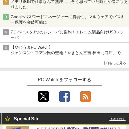
メモリ8GBで仕事なんて無理……そう思っていた時期が僕にもあ
りました
Googleパスワードマネージャーに脆弱性、マルウェアでパスキ
ー保護を突破可能に
7デバイスを1つのレシーバに集約！エレコム製品向けUSBレシ
ーバ
【やじうまPC Watch】
ジェンスン・フアン氏の聖地「やきとん三吉 神田北口店」で
「ご来店記念コース」を娘と堪能
もっと見る
～コース名を変更したのはNVIDIAに怒られたからではない
PC Watch をフォローする
Special Site