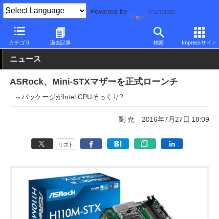
Powered by
Translate
PC Watch
半導体/周辺機器
自作PCパーツ
マザーボード
カテゴリ
過去記事
検索
Impressサイト
ニュース
ASRock、Mini-STXマザーを正式ローンチ
～パッケージがIntel CPUそっくり?
劉 尭
2016年7月27日 18:09
リスト