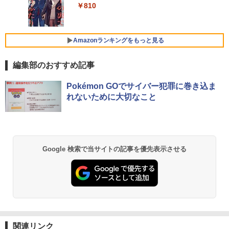
【ランクA】
GB 新品M.2SSD256GB 512GB office付
【新品】モニター 21.5インチモニター デ
￥810
￥792
き デスクトップパソコン 中古パソコン P
ィスプレイ PCモニター ASUS 液晶ディ
Xiaomi シャオミ REDMI Buds 8 Lite ワイヤ
￥2,009
C Windows11 pro Win11 3画面 PC 800
スプレイ VP229HFZ 22型 1920×1080 応
レスイヤホン Bluetooth 5.4 ノイズキャンセ
￥15,980
600 G5 G4 モニタ セット オフィス 2024
答速度1ms リフレッシュレート100Hz IP
リング ANC 36時間再生
搭載 選択可 8世代 10世代 DELL 1311a
Sパネル 液晶モニター 5年保証付き 動画
Amazonランキングをもっと見る
閲覧 仕事 在宅 楽天ランキング4冠
￥3,480
￥36,740
レビュー投稿 5年保証｜MS Office 2024
5
編集部のおすすめ記事
￥12,800
H&B 搭載｜中古 ノートパソコン Windo
ws11 Office付｜スペック Core i5 第7世
代 メモリ 8GB 大容量 HDD 500GB テン
Pokémon GOでサイバー犯罪に巻き込ま
キー DVDドライブ搭載 CD DVD 再生可
【正規永久版Office付き】ミニpc ゲーミ
5
れないために大切なこと
｜中古パソコン 中古ノートパソコン 中古
ング AMD Ryzen5 7430U ミニpc 新版小
液晶モニター 23.8型 Dell ディスプレイ
5
PC オフィス搭載
型ゲーミングpc 最大4.3GHz 6C12T DD
Pro 24 純正モニター VESA 対応 リフレ
R4 16GB 512GB SSD ミニpc mini pc 4
ッシュレート 100Hz HDMI DisplayPort
K@60Hz 3画面同時出力 小型pc 静音 高
VGA モニター 液晶 液晶モニター 液晶デ
￥19,800
速 WiFi 6 BT5.2 USB3.2×6/HDMI2.0/Ty
ィスプレイ フルHD IPS デル E2425HM 2
pe-C Win11Pro
3.8インチ パソコンモニター 新品
Google 検索で当サイトの記事を優先表示させる
￥79,980
￥13,999
関連リンク