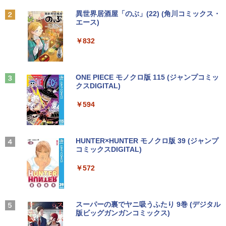
【期間限定10%OFFクーポン 8/12 10時
2
Anker Soundcore P31i ホワイト
BRUCE WAYNE feat. Flo Milli, ATL Jacob
by Amazon 天然水 ラベルレス 500ml ×24本
異世界居酒屋「のぶ」(22) (角川コミックス・
【中古】 店長セレクト おまかせA4ノー
DELL/デル OPTIPLEX 7090 SFF【第11
まで】 モニター 21.5型 液晶ディスプレ
￥770
2
2
[Explicit]
富士山の天然水 バナジウム含有 水 ミネラル
エース)
トパソコン Windows10 お気軽ノートPC
世代 Core i7-11700/メモリ16GB/M.2 SS
イ ベゼル ディスプレイ 液晶モニター PC
ウォーター ペットボトル 静岡県産 500ミリリ
￥5,990
SSD120GB以上 メモリ4GB Celeron搭
D 256GB/Win11Pro/無線LAN/DVD-RW/
モニター 壁掛け フリッカーレス FreeSy
ットル (Smart Basic)
￥250
￥832
載 液晶15インチ 中古ノートパソコン DV
DP】中古/送料無料 ※沖縄、離島を除く
nc 21.5インチ 角度調節 FullHD ブルー
Dドライブ(内蔵or外付) WPS Office付き
ライトカット VAパネル VESAフル FHD
￥1,380
中古パソコン
ノングレア MAXZEN JM22CH02
￥54,000
【いたわりセット付き】1年をおいしくす
3
こやかに過ごす養生手帳2027 （インプレ
Anker Soundcore Liberty 5 ミッドナイトブ
On My Road (Stadium ver.)
ONE PIECE モノクロ版 115 (ジャンプコミッ
￥11,800
￥9,480
ス手帳2027） [ 久保奈穂実 ]
ラック
クスDIGITAL)
by Amazon 天然水ラベルレス 2L×9本
￥250
￥3,080
【エントリーでポイント100％還元のチ
3
￥14,990
￥594
￥1,117
ャンス】GMKtec M8 ミニPC【AMD Ryz
【★最大100%ポイント】Windows XP
en 5 PRO 6650H 16GB 512GB】4.5GH
【楽天1位!1,600円OFFクーポン 8/4 20:
3
3
おまかせ 高性能 Core i5 高速 SSD128G
z 6コア 12スレッド OCuLink Windows
00-8/11 01:59】Xiaomi Monitor A24i 20
B メモリ4GB 15.6インチ 大画面 DVDド
11 Pro LPDDR5 6400MT/s 16T増設 3画
26 ディスプレイ 1080P 23.8インチ 144
コミック版はだしのゲン（全10巻セッ
4
ライブ 無線LAN 新品マウス付き Office
面2.5GbpsLAN Bluetooth5.2 WiFi HD
Hzリフレッシュレート sRGB99% 1670
【2026年アップグレード版】AOKIMI ワイヤ
On My Road (Stadium ver.)
HUNTER×HUNTER モノクロ版 39 (ジャンプ
ト）
追加可 中古PC ノートパソコン 安心保証
MI 省エネ ゲーミングpc みにpc minipc
万色 300nits ΔE＜1 低ブルーライト 大
レスイヤホン bluetooth イヤホン V12 小型
コミックスDIGITAL)
by Amazon 炭酸水 ラベルレス 500ml ×24本
8K コンパクト
画面 TÜV認証 目にやさしい 調整可能な
軽量 ブルートゥースHi-Fi 最大36時間再生 ぶ
強炭酸水 ペットボトル 500ミリリットル (Sm
￥250
￥8,800
スタンド VESA
るーとゅーす コードレス ENCノイズキャン
art Basic)
￥15,800
￥572
セリング 自動ペアリング Type-C充電 マイク
￥78,248
付き 防水 タッチ式音量調整 スポーツ/通勤/通
￥12,580
￥1,625
学/WEB会議 6.0(オフホワイト)
魔王城の料理番 〜コワモテ魔族ばかりだ
5
【中古】DELL Inspiron 15 3000(3580)
BUGS LIFE
スーパーの裏でヤニ吸うふたり 9巻 (デジタル
けど、ホワイトな職場です〜 6巻 【電
4
￥2,599
【Celeron4205U 4G 1T(HDD) WiFi 15L
【ポイント10倍】美品 HP 400 G6 SF 9
版ビッグガンガンコミックス)
子書籍】[ ワイエム系 ]
コカ・コーラ やかんの麦茶 from 爽健美茶 ラ
4
CD(1366x768)】【千葉】保証期間1ヶ月
世代 Core i5 9500 メモリ8GB 16GB 32
＼メーカー5年保証／【最短即日発送】
ベルレス 650mlPET×24本
4
￥250