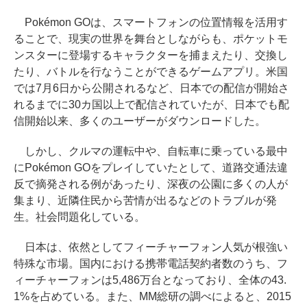
Pokémon GOは、スマートフォンの位置情報を活用す
ることで、現実の世界を舞台としながらも、ポケットモ
ンスターに登場するキャラクターを捕まえたり、交換し
たり、バトルを行なうことができるゲームアプリ。米国
では7月6日から公開されるなど、日本での配信が開始さ
れるまでに30カ国以上で配信されていたが、日本でも配
信開始以来、多くのユーザーがダウンロードした。
しかし、クルマの運転中や、自転車に乗っている最中
にPokémon GOをプレイしていたとして、道路交通法違
反で摘発される例があったり、深夜の公園に多くの人が
集まり、近隣住民から苦情が出るなどのトラブルが発
生。社会問題化している。
日本は、依然としてフィーチャーフォン人気が根強い
特殊な市場。国内における携帯電話契約者数のうち、フ
ィーチャーフォンは5,486万台となっており、全体の43.
1%を占めている。また、MM総研の調べによると、2015