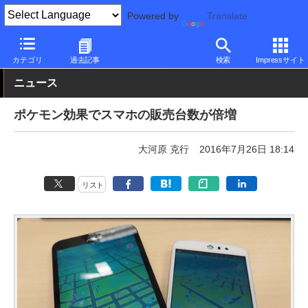
Powered by
Translate
PC Watch
市場
動向
その他
カテゴリ
過去記事
検索
Impressサイト
ニュース
ポケモン効果でスマホの販売台数が倍増
大河原 克行
2016年7月26日 18:14
リスト