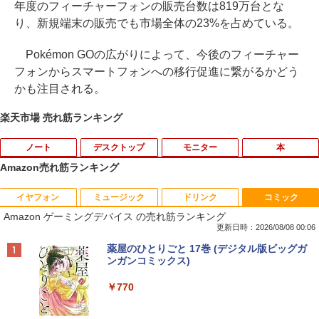
年度のフィーチャーフォンの販売台数は819万台とな
り、新規端末の販売でも市場全体の23%を占めている。
Pokémon GOの広がりによって、今後のフィーチャー
フォンからスマートフォンへの移行促進に繋がるかどう
かも注目される。
楽天市場 売れ筋ランキング
ノート
デスクトップ
モニター
本
Amazon売れ筋ランキング
イヤフォン
ミュージック
ドリンク
コミック
【★最大100%ポイント】【大特価!訳あ
【期間限定10％OFF】【12GB+256G
DELL デル E2318H LED液晶モニター 23
ブラッククローバー 38 【電子書籍】[ 田
1
1
1
1
Amazon ゲーミングデバイス の売れ筋ランキング
り!】富士通 LIFEBOOK A576/第6世代 C
B】 【楽天1位連続受賞】NIPOGI mini p
インチワイド ブラック 1920×1080 （フ
畠裕基 ]
ore i3/メモリ:4GB/SSD:128GB/15.6型液
c Intel N5030動作より安定 4C/4T 最大3.
ルHD）IPSパネル LEDバックライト付 非
更新日時：2026/08/08 00:06
晶/USB 3.0/VGA/HDMI/DVD/Office/中古
1GHz Win11 Pro SSD ミニパソコン US
光沢 ノングレア 液晶ディスプレイ ディ
￥594
Anker Soundcore P40i オフホワイト
BRUCE WAYNE feat. Flo Milli, ATL Jacob
【Amazon.co.jp限定】 い・ろ・は・す 2L P
薬屋のひとりごと 17巻 (デジタル版ビッグガ
パソコン ノートパソコン Windows11 W
B3.2×4 3画面 4K 高速2.4G/5GWi-Fi BT
スプレイポート VGA VESA準拠【中古】
[Explicit]
ET ラベルレス ×8本
ンガンコミックス)
indows10
4.2 ミニPC ミニパソコン minipc
￥7,990
￥4,980
￥250
￥1,112
￥770
￥8,999
￥39,980
キングダム 80 （ヤングジャンプコミッ
2
クス） [ 原 泰久 ]