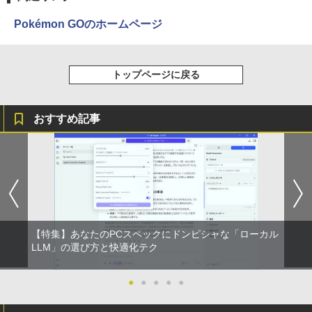
Pokémon GOのホームページ
トップページに戻る
おすすめ記事
【特集】あなたのPCスペックにドンピシャな「ローカル
LLM」の選び方と快適化テク
●
●
●
●
●