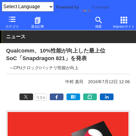
Powered by
Translate
PC Watch
半導体/周辺機器
CPU
Qualcomm
カテゴリ
過去記事
検索
Impressサイト
ニュース
Qualcomm、10%性能が向上した最上位
SoC「Snapdragon 821」を発表
～CPUクロック/バッテリ性能が向上
中村 真司
2016年7月12日 12:06
リスト