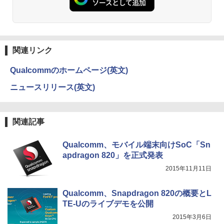
￥1,112
からだの厚みを薄くする [ 土屋元明 ]
3
Anker Soundcore Liberty 5 ミッドナイトブ
On My Road (Stadium ver.)
ONE PIECE モノクロ版 115 (ジャンプコミッ
￥1,540
ラック
クスDIGITAL)
by Amazon 天然水ラベルレス 2L×9本
関連リンク
￥250
￥14,990
￥594
￥1,117
Qualcommのホームページ(英文)
ニュースリリース(英文)
ピアノ 楽譜 カプースチン | 8つの演奏会
4
【2026年アップグレード版】AOKIMI ワイヤ
On My Road (Stadium ver.)
HUNTER×HUNTER モノクロ版 39 (ジャンプ
用エチュード 作品40 | 8 Concert Studie
レスイヤホン bluetooth イヤホン V12 小型
コミックスDIGITAL)
by Amazon 炭酸水 ラベルレス 500ml ×24本
s Op.40
軽量 ブルートゥースHi-Fi 最大36時間再生 ぶ
強炭酸水 ペットボトル 500ミリリットル (Sm
￥250
関連記事
るーとゅーす コードレス ENCノイズキャン
art Basic)
￥572
￥5,940
セリング 自動ペアリング Type-C充電 マイク
付き 防水 タッチ式音量調整 スポーツ/通勤/通
￥1,625
Qualcomm、モバイル端末向けSoC「Sn
学/WEB会議(ホワイト)
apdragon 820」を正式発表
BUGS LIFE
スーパーの裏でヤニ吸うふたり 9巻 (デジタル
信じていた仲間達にダンジョン奥地で殺
5
￥1,964
2015年11月11日
版ビッグガンガンコミックス)
されかけたがギフト『無限ガチャ』でレ
コカ・コーラ やかんの麦茶 from 爽健美茶 ラ
ベル9999の仲間達を手に入れて元パーテ
ベルレス 650mlPET×24本
￥250
ィーメンバーと世界に復讐＆『ざま
￥810
Qualcomm、Snapdragon 820の概要とL
Xiaomi シャオミ REDMI Buds 8 Lite ワイヤ
ぁ！』します！（23） （KCデラック
￥2,009
TE-Uのライブデモを公開
レスイヤホン Bluetooth 5.4 ノイズキャンセ
ス） [ 大前 貴史 ]
リング ANC 36時間再生
2015年3月6日
￥792