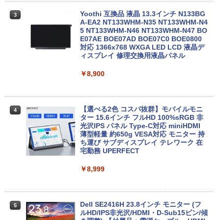
￥47,700
Yoothi 互換品 液晶 13.3インチ N133BG
3
【★最大100%ポイント】【新生活応援・
A-EA2 NT133WHM-N35 NT133WHM-N4
3
2026】【Office 2019 H&B】富士通 LIF
5 NT133WHM-N46 NT133WHM-N47 BO
EBOOK/第3世代 Core i7/メモリ:8GB/16
「楽天ランキング1位」 デスクトップパ
E07AE BOE07AD BOE07C0 BOE0800
3
GB/SSD:256GB/512GB/1TB/テンキー/1
ソコン Windows11 Office付き パソコン
対応 1366x768 WXGA LED LCD 液晶デ
5.6型/USB3.0/HDMI/wi-fi/Office/無線マ
新品｜インテル 第14世代 Core i5-4590 i
ィスプレイ 修理交換用液晶パネル
ウス/USBメモリ/中古パソコン/ノートパ
5 i7-14700F｜ SSD 256GB～2TB｜メモ
ソコン/Windows11/Windows10
リ 8～64GB DDR4/5｜ デスクトップPC
￥8,900
2年保証 激安 高性能 ゲーム 本体のみ PC
高スペッ 初期設定済み
￥23,999
￥45,700
【選べる2色 コスパ抜群】モバイルモニ
4
ター 15.6インチ フルHD 100%sRGB 非
【期間限定P15倍+最大10%OFFクーポ
光沢IPS パネル Type-C対応 miniHDMI
4
ン】 【3年保証】MICROSOFT マイクロ
薄型軽量 約650g VESA対応 モニター 持
ソフト SURFACE GO 2 LTE ADVANCED
【今だけP10倍！大量還元！】一体型デ
ち運び サブディスプレイ テレワーク 在
4
(LTEモデル) SSD128GB メモリ8GB Win
スクトップパソコン VETESA 22型液晶
宅勤務 UPERFECT
dows 11 Pro 中古 返品 送料無料 中古ノ
第2世代Core i5 Windows11搭載 Office
ートパソコン 中古パソコン ノートパソコ
付き メモリ8GB SSD256GB 初期設定済
￥8,999
ン ノート ノートPC タブレット OFFICE
み USB2.0 Wi-Fi無線LAN対応 キーボー
付き
ド＆マウス付属 在宅勤務 学生向け 初心
者向け 高性能PC 新品
￥29,700
Dell SE2416H 23.8インチ モニター (フ
5
￥39,900
ルHD/IPS非光沢/HDMI・D-Sub15ピン/傾