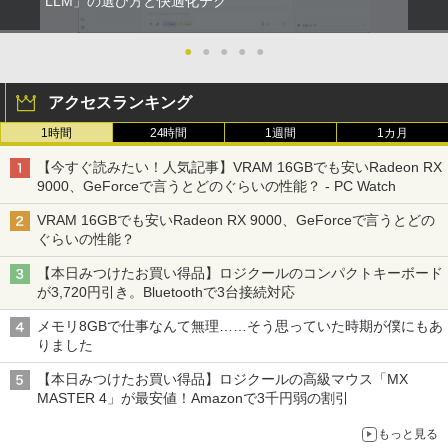
LLM」の選び方と快適化テク
●
●
●
●
●
アクセスランキング
1時間
24時間
1週間
1カ月
【今すぐ読みたい！人気記事】VRAM 16GBでも安いRadeon RX
9000、GeForceで言うとどのぐらいの性能？ - PC Watch
VRAM 16GBでも安いRadeon RX 9000、GeForceで言うとどの
ぐらいの性能？
【本日みつけたお買い得品】ロジクールのコンパクトキーボード
が3,720円引き。Bluetoothで3台接続対応
メモリ8GBで仕事なんて無理……そう思っていた時期が僕にもあ
りました
【本日みつけたお買い得品】ロジクールの高級マウス「MX
MASTER 4」が最安値！Amazonで3千円弱の割引
もっと見る