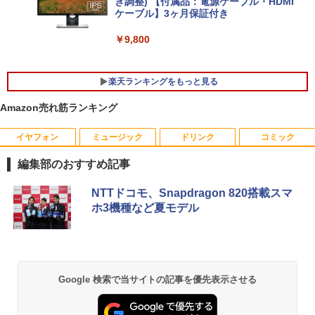
き調整) 【付属品：電源ケーブル・HDMI
ケーブル】3ヶ月保証付き
レビュー投稿 5年保証｜MS Office 2024
5
H&B 搭載｜中古ノートパソコン Windo
＼マラソン限定値引／【新品 当日出荷】
￥9,800
5
ws11 Office付｜テンキー DVD 搭載｜C
新生活応援 7点 セット ゲーミングPC ゲ
ore i5 第7世代 メモリ 8GB SSD 256GB
ーミングパソコン デスクトップパソコン
｜店長厳選 Lenovo ThinkPad 15.6型 Bl
GeForce RTX5060 Ryzen7 5700X Wind
楽天ランキングをもっと見る
uetooth Wi-Fi 無線｜中古 パソコン 中古
ows11 SSD 256GB〜1TB メモリ 16G
PC Word Excel
B〜32GB eスポーツ ゲーム デスクトッ
Amazon売れ筋ランキング
プPC パソコン モニター
￥29,800
￥169,290
イヤフォン
ミュージック
ドリンク
コミック
BARFOUT! SPECIAL EDITION EARLY
1
AUTUMN 2026 / TIME TRAVEL 岩本 照
編集部のおすすめ記事
（Snow Man） [ ブラウンズブックス ]
Anker Soundcore P40i オフホワイト
BRUCE WAYNE feat. Flo Milli, ATL Jacob
by Amazon 天然水 ラベルレス 500ml ×24本
薬屋のひとりごと 17巻 (デジタル版ビッグガ
NTTドコモ、Snapdragon 820搭載スマ
￥1,870
[Explicit]
富士山の天然水 バナジウム含有 水 ミネラル
ンガンコミックス)
ホ3機種など夏モデル
ウォーター ペットボトル 静岡県産 500ミリリ
￥7,990
ットル (Smart Basic)
￥250
￥770
＆Premium特別編集 台湾、街歩きガイ
2
￥1,380
ド。
Anker Soundcore P31i ブラック
BRUCE WAYNE feat. Flo Milli, ATL Jacob
異世界居酒屋「のぶ」(22) (角川コミックス・
Google 検索で当サイトの記事を優先表示させる
￥1,879
[Explicit]
エース)
【Amazon.co.jp限定】 い・ろ・は・す 2L P
ET ラベルレス ×8本
￥5,990
￥250
￥832