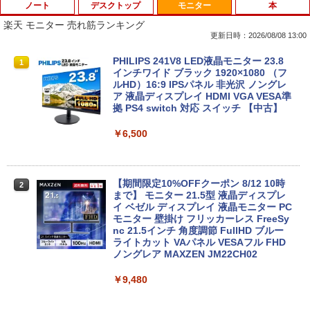
ノート
デスクトップ
モニター
本
楽天 モニター 売れ筋ランキング
更新日時：2026/08/08 13:00
ノートパソコン14インチ 極軽量約965g
【Dell Core-i7 & 24インチ2台液晶PCセ
PHILIPS 241V8 LED液晶モニター 23.8
1
1
1
富士通 LIFEBOOK U748 高性能第7世代
ット】intel Core i7-7700、RAM:16G
インチワイド ブラック 1920×1080 （フ
Core i5-7300U カメラ内蔵 メモリ最大16
B、SSD:選択可能(256GBor512GBor1T
ルHD）16:9 IPSパネル 非光沢 ノングレ
GB SSD1TB 薄い軽い FHD液晶 type-C
B)/フルHD（1920x1080）液晶モニタ/光
ア 液晶ディスプレイ HDMI VGA VESA準
WIFI Bluetooth 中古ノートパソコン Off
学ドライブ/5.8Ghz WI-FI/Bluetooth/Wi
拠 PS4 switch 対応 スイッチ 【中古】
ice付き 5GWIFI Bluetooth最新Microso
ndows11 Pro & KINGSOFT WPS Offic
ftOffice2024可 Windows11
e/HDMI/デスクトップパソコン(再生中古
￥6,500
品)
￥16,500
￥41,800
【期間限定10%OFFクーポン 8/12 10時
2
まで】 モニター 21.5型 液晶ディスプレ
中古パソコン 東芝 ノートパソコン Dyna
イ ベゼル ディスプレイ 液晶モニター PC
2
book S73 13.3型 薄型軽量 ノートPC 第
【初期設定済み】デスクトップパソコン
モニター 壁掛け フリッカーレス FreeSy
2
8世代 Core i5-8250U/メモリ 8GB /NVM
一体型 2026新品 パソコン 一体型PC 24
nc 21.5インチ 角度調節 FullHD ブルー
e SSD ハードディスク/Wi-Fi/Bluetooth/
型 21.5型 Windows11 Office付き｜フル
ライトカット VAパネル VESAフル FHD
Type-C/HDMI/Windows11&office 2019
HD液晶一体型 インテル Core i5 Core i7
ノングレア MAXZEN JM22CH02
搭載 パソコン ノート
｜ SSD 128GB～1TB｜メモリ8GB 16G
B｜ キーボード マウス付 2年保証 安い P
￥9,480
C 初期設定済み テレワーク 在宅勤務
￥16,800