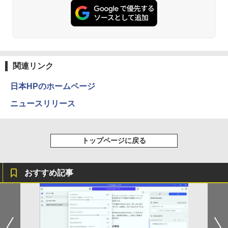
ウォーター ペットボトル 静岡県産 500ミリリ
￥5,990
ットル (Smart Basic)
￥250
￥832
￥1,380
Anker Soundcore Liberty 5 ミッドナイトブ
On My Road (Stadium ver.)
ONE PIECE モノクロ版 115 (ジャンプコミッ
ラック
クスDIGITAL)
by Amazon 炭酸水 ラベルレス 500ml ×24本
関連リンク
強炭酸水 ペットボトル 500ミリリットル (Sm
￥250
art Basic)
￥14,990
￥594
日本HPのホームページ
￥1,625
ニュースリリース
【2026年アップグレード版】AOKIMI ワイヤ
On My Road (Stadium ver.)
HUNTER×HUNTER モノクロ版 39 (ジャンプ
レスイヤホン bluetooth イヤホン V12 小型
コミックスDIGITAL)
by Amazon 天然水ラベルレス 2L×9本
軽量 ブルートゥースHi-Fi 最大36時間再生 ぶ
￥250
トップページに戻る
るーとゅーす コードレス ENCノイズキャン
￥572
￥1,117
セリング 自動ペアリング Type-C充電 マイク
付き 防水 タッチ式音量調整 スポーツ/通勤/通
学/WEB会議(ホワイト)
おすすめ記事
BUGS LIFE
スーパーの裏でヤニ吸うふたり 9巻 (デジタル
￥1,964
版ビッグガンガンコミックス)
コカ・コーラ やかんの麦茶 from 爽健美茶 ラ
ベルレス 650mlPET×24本
￥250
￥810
Xiaomi シャオミ REDMI Buds 8 Lite ワイヤ
￥2,009
レスイヤホン Bluetooth 5.4 ノイズキャンセ