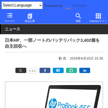
Powered by
Translate
PC Watch
パソコン/タブレット/スマートフォン
ノートパソコン
カテゴリ
過去記事
検索
Impressサイト
ニュース
日本HP、一部ノートのバッテリパック3,402個を
自主回収へ
劉 尭
2016年6月15日 15:35
リスト