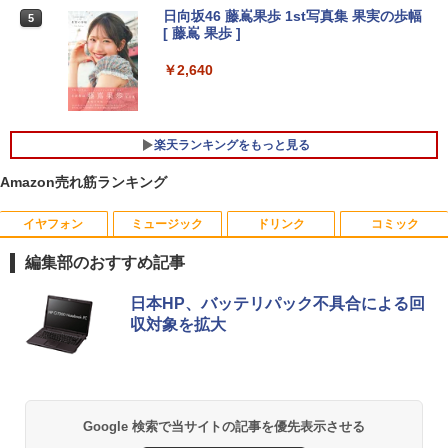
4
日向坂46 藤嶌果歩 1st写真集 果実の歩幅
イルモニター 15.6インチ モバイルディス
5
[ 藤嶌 果歩 ]
【期間限定 ポイントUP＆クーポン配
プレイ 1920*1080 ポータブルモニター I
4
布】 ASUS BR1104F 2in1 ノートパソコ
PS液晶パネル ブルーカット 自立スタン
ン BR1104FTA-NS0097XA Windows11
ド VESA スピーカ内蔵 USBType-C ミニ
￥2,640
Pro Education N150 メモリ8GB UFS12
HDMI Sw-itch/PS3/PS4/PS5/Xbox/PC/
8GB 11.6インチ タッチ対応 メーカー再
スマホ/Macなど対応
生品Sランク
￥9,980
楽天ランキングをもっと見る
￥29,800
Amazon売れ筋ランキング
【楽天1位！保護レザーケース付き】【タ
5
イヤフォン
ミュージック
ドリンク
コミック
NEC公式店 ノートパソコン LAVIE Direc
ッチ選択】 モバイルモニター 15.6インチ
5
t N15 Slim 楽天限定モデル 国内生産・新
ノングレア 非光沢 1080PフルHD コスパ
編集部のおすすめ記事
品 Windows 11 Home、Ryzen5、16GB
高画質 デュアルモニター サブモニター
メモリ、512GB SSD、Office付き、ルナ
ポータブルモニター ゲーミングモニター
Anker Soundcore P40i オフホワイト
BRUCE WAYNE feat. Flo Milli, ATL Jacob
【Amazon.co.jp限定】 い・ろ・は・す 2L P
薬屋のひとりごと 17巻 (デジタル版ビッグガ
グレー 送料無料 【NortonP】
リモートワーク IPS Tpye-C/mini HDMI
日本HP、バッテリパック不具合による回
[Explicit]
ET ラベルレス ×8本
ンガンコミックス)
pc ミニPC iPhone対応
収対象を拡大
￥7,990
￥124,801
￥250
￥1,112
￥770
￥9,999
Anker Soundcore P31i ブラック
BRUCE WAYNE feat. Flo Milli, ATL Jacob
by Amazon 天然水 ラベルレス 500ml ×24本
異世界居酒屋「のぶ」(22) (角川コミックス・
Google 検索で当サイトの記事を優先表示させる
[Explicit]
富士山の天然水 バナジウム含有 水 ミネラル
エース)