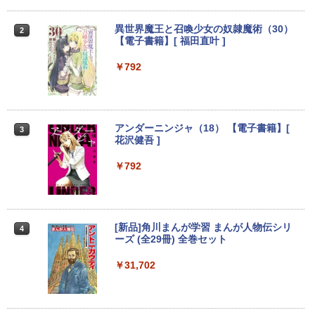
￥18,980
￥2,980
異世界魔王と召喚少女の奴隷魔術（30）
2
【電子書籍】[ 福田直叶 ]
中古美品 フルHD 15.6インチ EPSON En
DELL デル E2318H LED液晶モニター 23
2
2
deavor NJ4400E / Windows11/ 超高性
インチワイド ブラック 1920×1080 （フ
￥792
能 第10世代Core i5-10210u/ メモリ 16G
ルHD）IPSパネル LEDバックライト付 非
B 8GB 選択可/ 爆速SSD 1TB 512GB 25
光沢 ノングレア 液晶ディスプレイ ディ
6GB 選択可/ カメラ/ 無線Wi-Fi6/ Office
スプレイポート VGA VESA準拠【中古】
付き/ Win11【中古ノートパソコン 中古
パソコン 中古PC】税込送料無料 即日発
￥4,980
アンダーニンジャ（18） 【電子書籍】[
3
送
花沢健吾 ]
￥26,990
￥792
【500円クーポン＋ポイント最大31.5%還
3
元！】モバイルモニター 15.6 インチ FH
D 1920×1080 1080P Fast IPS パネル 非
2026年NEW｜VETESA正規店 商品を自
光沢 1000:1 高コントラスト 超軽量 600
3
由選択 新品 ノートパソコン 14型/15.6型
g スピーカー内蔵 Type-C/HDMI 接続 PS
[新品]角川まんが学習 まんが人物伝シリ
4
Windows11 Office搭載 Celeron/Atom/
5/Switch/PC/スマホ対応
ーズ (全29冊) 全巻セット
Pentium Gold メモリ8GB/16GB SSD12
8GB/256GB/512GB
￥8,490
￥31,702
￥29,800
【最強配送対応で最短翌日到着!!】 モバ