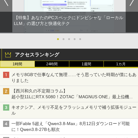
リング ANC 36時間再生
￥2,980
【特集】あなたのPCスペックにドンピシャな「ローカル
LLM」の選び方と快適化テク
●
●
●
●
●
アクセスランキング
1時間
24時間
1週間
1カ月
メモリ8GBで仕事なんて無理……そう思っていた時期が僕にもあ
りました
【西川和久の不定期コラム】
超小型11LにRTX 5080！ZOTAC「MAGNUS ONE」最上位機の
実力を探る
キオクシア、メモリ不足をフラッシュメモリで補う拡張モジュー
ル
一部Fable 5超え「Qwen3.8-Max」8月12日ダウンロード可能
に！Qwen3.8-27Bも順次