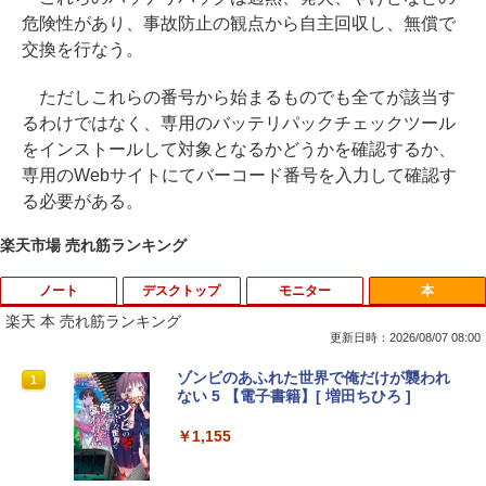
危険性があり、事故防止の観点から自主回収し、無償で
交換を行なう。
ただしこれらの番号から始まるものでも全てが該当す
るわけではなく、専用のバッテリパックチェックツール
をインストールして対象となるかどうかを確認するか、
専用のWebサイトにてバーコード番号を入力して確認す
る必要がある。
楽天市場 売れ筋ランキング
ノート
デスクトップ
モニター
本
楽天 本 売れ筋ランキング
更新日時：2026/08/07 08:00
新古品ノートパソコン Intel Celeron Wi
【マラソンセール期間中ポイント5倍】中
ゾンビのあふれた世界で俺だけが襲われ
1
1
1
ndows11 Pro WPS Office 2024付き メ
古モニター 17インチ スクエア 店長おま
ない 5 【電子書籍】[ 増田ちひろ ]
モリ16GB SSD1TB 15.6型 Bluetooth 無
かせ VGA / DVI ケーブル付き サブモニタ
線LAN USB3.0 テンキー 軽量 モバイル
ー 監視用 ケーブル付き 動作確認済み 30
￥1,155
ビジネス 在宅勤務 学生向け
日保証 送料無料