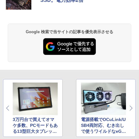
SSD。電力効率2倍
Google 検索で当サイトの記事を優先表示させる
3万円台で買えてオマ
電源搭載でOCuLink/U
ケ多数、PCモードもあ
SB4両対応、むき出し
る13型巨大タブレット
で使うワイルドなeGP
「Blackview MEGA
Uドック「GTBOX G-