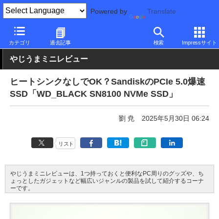
Powered by
Translate
PC Watch
半導体/周辺機器
SSD
WD
カテゴリ
過去記事
検索
Impressサイト
やじうまミニレビュー
ヒートシンクなしでOK？SandiskのPCIe 5.0爆速
SSD「WD_BLACK SN8100 NVMe SSD」
劉 尭
2025年5月30日 06:24
リスト
やじうまミニレビューは、1つ持っておくと便利なPC周りのグッズや、ち
ょっとしたガジェットなど幅広いジャンルの製品を試して紹介するコーナ
ーです。