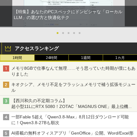
【特集】あなたのPCスペックにドンピシャな「ローカル
LLM」の選び方と快適化テク
●
●
●
●
●
アクセスランキング
1時間
24時間
1週間
1カ月
メモリ8GBで仕事なんて無理……そう思っていた時期が僕にもあ
りました
キオクシア、メモリ不足をフラッシュメモリで補う拡張モジュー
ル
【西川和久の不定期コラム】
超小型11LにRTX 5080！ZOTAC「MAGNUS ONE」最上位機の
実力を探る
一部Fable 5超え「Qwen3.8-Max」8月12日ダウンロード可能
に！Qwen3.8-27Bも順次
AI搭載の無料オフィスアプリ「GenOffice」公開。Word/Excel形