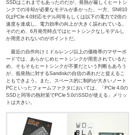
SSDはこれまでもあったのだが、発熱が厳しくヒートシ
ンクでの冷却が必要なモデルが多かった。一方、SN810
0はPCIe 4.0対応モデル同等もしくは以下の電力で2倍の
速度を達成し、電力効率の向上が大きく謳われている。
そのため、6月発売時点ではヒートシンクなしモデルし
か用意されないのがポイントだ。
最近の自作向けミドルレンジ以上の価格帯のマザーボ
ードでは、あらかじめヒートシンクが用意されているた
め、そもそもヒートシンクが不要だという判断もあろう
が、低発熱に対するSandiskの自信の表れだと捉えるこ
ともできよう。また、スペース的に制約が大きいノート
PCといったフォームファクタにおいては、「PCIe 4.0の
SSDと同等の熱対策でPCIe 5.0のSSDが使える」メリッ
トは大きい。