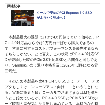
関連記事
クールで安めのPCI Express 5.0 SSD
がようやく登場へ？
本製品最大の課題は2TBで4万円超えという価格だ。P
CIe 4.0対応品なら今は1万円台半ばから購入できるの
で、容量に対するコストパフォーマンスを優先するなら
そちらしかない。とは言え、この状況はPCIe 4.0対応SS
Dが登場した時のPCIe 3.0対応SSDとの関係と同じであ
り、Sandiskが言う通り本格普及は2026年以降になる雰
囲気だ。
そのため本製品を含むPCIe 5.0 SSDは、アーリーアダ
プタもしくはエンスージアスト向け……ということにな
る。実際に筆者も最近ローカルでさまざまなLLMを試そ
うとし始めているが、PCIe 4.0 SSDとPCIe 5.0 SSDのロ
ード時間の差が気になり出し始めている。本格的なAI時