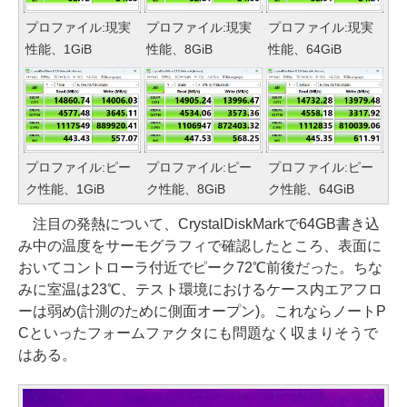
プロファイル:現実
プロファイル:現実
プロファイル:現実
性能、1GiB
性能、8GiB
性能、64GiB
プロファイル:ピー
プロファイル:ピー
プロファイル:ピー
ク性能、1GiB
ク性能、8GiB
ク性能、64GiB
注目の発熱について、CrystalDiskMarkで64GB書き込
み中の温度をサーモグラフィで確認したところ、表面に
おいてコントローラ付近でピーク72℃前後だった。ちな
みに室温は23℃、テスト環境におけるケース内エアフロ
ーは弱め(計測のために側面オープン)。これならノートP
Cといったフォームファクタにも問題なく収まりそうで
はある。