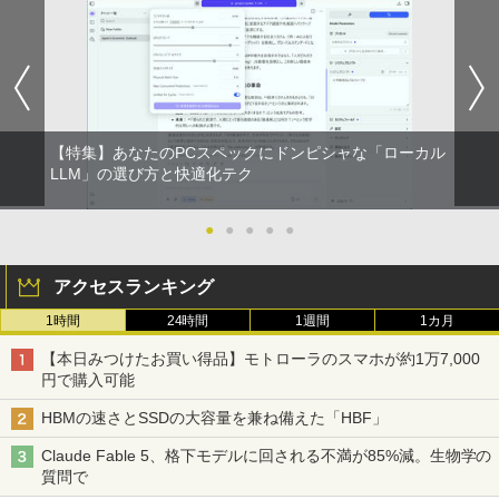
F1UT）
デスクトップパソコン デル DELL optipl
5
ex 3070SF Micro 9世代 Core i5 メモリ8
￥11,280
GB 16GB SSD256GB HDMI office Win
dows11 pro Win11 4K 対応 ミニPC デ
スクトップパソコン デスクトップ PC 中
古パソコン 1186aR 10249091
【特集】あなたのPCスペックにドンピシャな「ローカル
￥32,780
LLM」の選び方と快適化テク
●
●
●
●
●
アクセスランキング
1時間
24時間
1週間
1カ月
【本日みつけたお買い得品】モトローラのスマホが約1万7,000
円で購入可能
HBMの速さとSSDの大容量を兼ね備えた「HBF」
Claude Fable 5、格下モデルに回される不満が85%減。生物学の
質問で