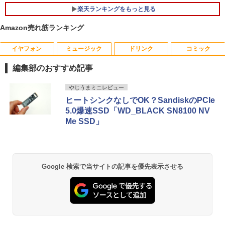
楽天ランキングをもっと見る
Amazon売れ筋ランキング
イヤフォン
ミュージック
ドリンク
コミック
【おまかせPC】 デスクトップパソコン
厳選大手メーカー 中古 パソコンモニター
キングダム 80 （ヤングジャンプコミッ
1
1
1
Win11搭載 省スペース型 第8世代Core i5
液晶モニター シークレット 22インチ ワ
クス） [ 原 泰久 ]
編集部のおすすめ記事
/ 8GB以上 / SSD/HDDストレージ選択式
イド epson dell nec 富士通 acer io-dat
有名メーカー（DELL HP 富士通 NEC レ
a 等 中古モニター 22 pcモニター 液晶デ
￥770
Anker Soundcore P40i ブラック
BRUCE WAYNE feat. Flo Milli, ATL Jacob
【Amazon.co.jp限定】 い・ろ・は・す 2L P
薬屋のひとりごと 17巻 (デジタル版ビッグガ
ノボ）からご提供 中古 省スペースデスク
ィスプレイ 液晶モニタ pcモニタ ワイド
やじうまミニレビュー
[Explicit]
ET ラベルレス ×8本
ンガンコミックス)
トップ Windows11 Office付き 設定済み
モニター 店長おまかせ メーカーおまかせ
ヒートシンクなしでOK？SandiskのPCIe
￥7,990
ですぐ使えるPC
福袋 【中古】【あす楽】
5.0爆速SSD「WD_BLACK SN8100 NV
￥250
￥1,112
￥770
Me SSD」
￥19,800
￥5,800
信じていた仲間達にダンジョン奥地で殺
2
されかけたがギフト『無限ガチャ』でレ
ベル9999の仲間達を手に入れて元パーテ
Anker Soundcore P31i ブラック
BRUCE WAYNE feat. Flo Milli, ATL Jacob
by Amazon 天然水 ラベルレス 500ml ×24本
異世界居酒屋「のぶ」(22) (角川コミックス・
ィーメンバーと世界に復讐＆『ざま
[Explicit]
富士山の天然水 バナジウム含有 水 ミネラル
エース)
ぁ！』します！【電子書籍】
中古パソコン | HP | ProDesk 600 G4 SF
PHILIPS モニター 23.6インチ 243V5 VA
2
2
ウォーター ペットボトル 静岡県産 500ミリリ
Google 検索で当サイトの記事を優先表示させる
￥5,990
| Windows11 | デスクトップ | 一年保証 |
パネル 1920x1080 フルHD HDMI スピー
ットル (Smart Basic)
￥250
￥832
第8世代 | Core i5 8500 3.0(〜最大4.1)G
カー内蔵 中古ディスプレイ
￥792
Hz | MEM:16GB | SSD:512GB(新品) | D
￥1,380
VDマルチ | 無線LAN:なし | Win11Pro64
￥6,600
bit
Anker Soundcore Liberty 5 ミッドナイトブ
On My Road (Stadium ver.)
ONE PIECE モノクロ版 115 (ジャンプコミッ
異世界居酒屋「のぶ」(22) 【電子書籍】[
3
ラック
クスDIGITAL)
by Amazon 天然水ラベルレス 2L×9本
￥39,980
蝉川 夏哉 ]