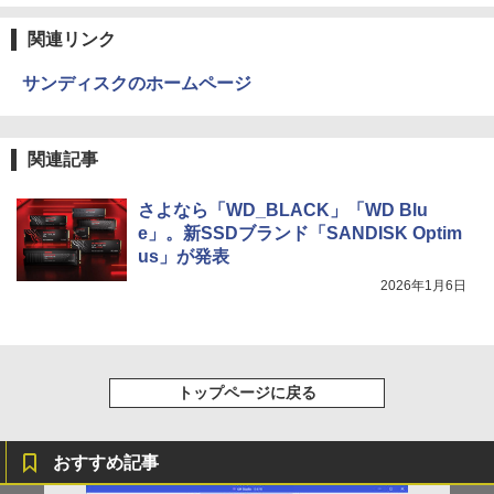
￥250
【中古】【液晶モニター】NEC 24型ワイ
3
￥14,990
￥594
￥1,117
ド液晶ディスプレイ LCD-AS241F 3辺
￥924
関連リンク
スリムベゼル採用 24インチ ブルーライ
【週末限定999円OFF！】 中古パソコン
ト低減機能 マルチディスプレイ
3
サンディスクのホームページ
中古 デスクトップパソコン Office付き
第10世代 フルHD 安心サポート 仕事用
【2026年アップグレード版】AOKIMI ワイヤ
On My Road (Stadium ver.)
HUNTER×HUNTER モノクロ版 39 (ジャンプ
￥7,480
液晶セット Windows11 Pro EPSON En
レスイヤホン bluetooth イヤホン V12 小型
コミックスDIGITAL)
by Amazon 炭酸水 ラベルレス 500ml ×24本
施設基準パーフェクトブック 2026年度
4
deavor AT997/E Core i5 16GB 22インチ
軽量 ブルートゥースHi-Fi 最大36時間再生 ぶ
強炭酸水 ペットボトル 500ミリリットル (Sm
版 [ 一般社団法人日本施設基準管理士協
￥250
関連記事
中古 パソコン デスクトップパソコン
るーとゅーす コードレス ENCノイズキャン
art Basic)
会 ]
￥572
セリング 自動ペアリング Type-C充電 マイク
【500円OFFクーポン配布中】モバイル
4
付き 防水 タッチ式音量調整 スポーツ/通勤/通
￥45,999
￥1,625
￥22,000
さよなら「WD_BLACK」「WD Blu
モニター 15.6 インチ フルHD モニター
学/WEB会議(ホワイト)
デュアルディスプレイ ポータブル モバイ
e」。新SSDブランド「SANDISK Optim
ルディスプレイ 高画質 液晶 IPSパネル
BUGS LIFE
スーパーの裏でヤニ吸うふたり 9巻 (デジタル
us」が発表
￥1,964
セカンド サブモニター 薄型 軽量 家庭用
版ビッグガンガンコミックス)
コカ・コーラ やかんの麦茶 from 爽健美茶 ラ
【正規永久版Office付き】ミニpc 【Intel
テレワーク スマートフォン
2026年1月6日
小学館 学習まんがシリーズ 学習まんが世
ベルレス 650mlPET×24本
4
￥250
5
N5095 LPDDR4X 16GB 256GB SSD】m
界の歴史21巻セット
￥810
ini pc Windows11 Pro 超軽量 4コア/4ス
Xiaomi シャオミ REDMI Buds 8 Lite ワイヤ
￥9,999
￥2,009
レッド 2.9GHz ミニパソコン 静音 M.2 2
レスイヤホン Bluetooth 5.4 ノイズキャンセ
￥22,638
242 SATA WIFI6 Bluetooth5.2 4K HDMI
リング ANC 36時間再生
2画面出力 デスクトップPC みにpc 省エ
トップページに戻る
ネ オフィス高速起動 省電力 静音設計
￥3,480
【公式・メーカー直販・送料無料】モニ
5
ター 新品 フルHD HP Series 3 Pro 322p
￥49,800
e 21.45インチFHDモニター IPS 21.5型
角度調整 VESA 100Hz 液晶 HDMI VGA P
おすすめ記事
S5 Switch 3年保証 転送不可 (型番：AK2