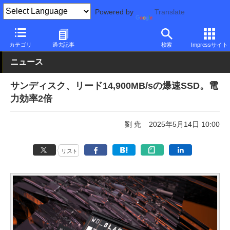
Powered by
Translate
PC Watch
半導体/周辺機器
SSD
WD
カテゴリ
過去記事
検索
Impressサイト
ニュース
サンディスク、リード14,900MB/sの爆速SSD。電
力効率2倍
劉 尭
2025年5月14日 10:00
リスト