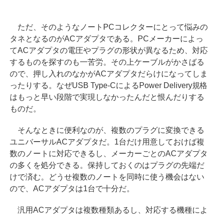
ただ、そのようなノートPCコレクターにとって悩みの
タネとなるのがACアダプタである。PCメーカーによっ
てACアダプタの電圧やプラグの形状が異なるため、対応
するものを探すのも一苦労。その上ケーブルがかさばる
ので、押し入れのなかがACアダプタだらけになってしま
ったりする。なぜUSB Type-CによるPower Delivery規格
はもっと早い段階で実現しなかったんだと恨んだりする
ものだ。
そんなときに便利なのが、複数のプラグに変換できる
ユニバーサルACアダプタだ。1台だけ用意しておけば複
数のノートに対応できるし、メーカーごとのACアダプタ
の多くを処分できる。保持しておくのはプラグの先端だ
けで済む。どうせ複数のノートを同時に使う機会はない
ので、ACアダプタは1台で十分だ。
汎用ACアダプタは複数種類あるし、対応する機種によ