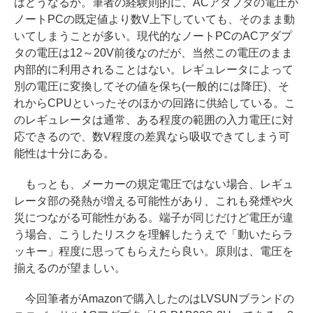
はどうなるか。筆者の経験則的に、ACアダプタの電圧が
ノートPCの既定値より数V上下していても、そのまま動
いてしまうことが多い。現代的なノートPCのACアダプ
タの電圧は12～20V前後なのだが、当然この電圧のまま
内部的に利用されることはない。レギュレータによって
別の電圧に変換してその値を保ち(一般的には降圧)、そ
れからCPUといったそのほかの回路に供給している。こ
のレギュレータは通常、ある程度の範囲の入力電圧に対
応できるので、数V程度の差異なら吸収できてしまう可
能性は十分にある。
もっとも、メーカーの規定電圧ではない場合、レギュ
レータ部の発熱が増える可能性があり、これも発煙や火
災につながる可能性がある。端子が同じだけど電圧が違
う場合、こうしたリスクを理解したうえで「動いたらラ
ッキー」程度に思ってもらえたら良い。原則は、電圧を
揃えるのが望ましい。
今回筆者がAmazonで購入したのはLVSUNブランドの