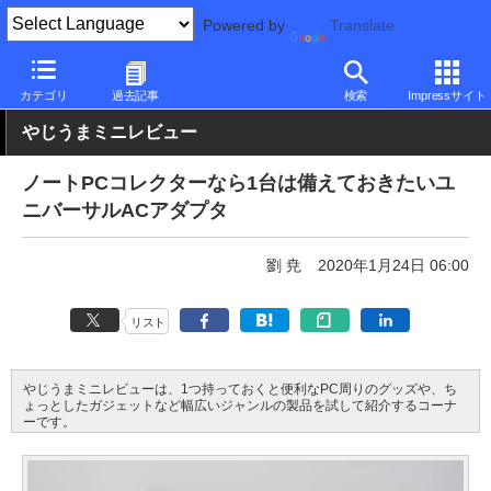
Powered by
Translate
PC Watch
半導体/周辺機器
アクセサリ
充電器
カテゴリ
過去記事
検索
Impressサイト
やじうまミニレビュー
ノートPCコレクターなら1台は備えておきたいユ
ニバーサルACアダプタ
劉 尭
2020年1月24日 06:00
リスト
やじうまミニレビューは、1つ持っておくと便利なPC周りのグッズや、ち
ょっとしたガジェットなど幅広いジャンルの製品を試して紹介するコーナ
ーです。