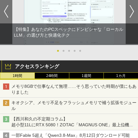
【特集】あなたのPCスペックにドンピシャな「ローカル
LLM」の選び方と快適化テク
●
●
●
●
●
アクセスランキング
1時間
24時間
1週間
1カ月
メモリ8GBで仕事なんて無理……そう思っていた時期が僕にもあ
りました
キオクシア、メモリ不足をフラッシュメモリで補う拡張モジュー
ル
【西川和久の不定期コラム】
超小型11LにRTX 5080！ZOTAC「MAGNUS ONE」最上位機の
実力を探る
一部Fable 5超え「Qwen3.8-Max」8月12日ダウンロード可能