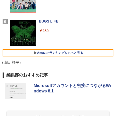
HD HDMI USB3.0 WEBカメラ 無線LAN
ク
るーとゅーす コードレス ENCノイズキャン
Wifi Windows11 office JIS 日本語キー
セリング 自動ペアリング Type-C充電 マイク
￥12,900
ボード 新生活 事務 学生 初心者 NC15J
付き 防水 タッチ式音量調整 スポーツ/通勤/通
￥69,800
学/WEB会議(ホワイト)
￥32,800
赤ちゃんに転生した話(5) 【電子書籍】[
BUGS LIFE
5
￥1,964
24G4/11 23.8インチ フルHD 180Hz ゲー
茶々京色 ]
4
GMKtec GMK-K8 PLUS-32/1T-W11Pro
ミングモニター FastIPS 1ms(GTG)
4
￥250
(8845HS)
￥1,430
【マラソンセール期間中ポイント5倍】中
Xiaomi シャオミ REDMI Buds 8 Lite ワイヤ
￥13,591
4
古ノートパソコン 第8世代 Core i5 メモ
レスイヤホン Bluetooth 5.4 ノイズキャンセ
￥124,800
リ8GB SSD512GB 15.6インチ WXGA テ
リング ANC 36時間再生
ンキー Webカメラ 無線LAN Wi-Fi Wind
Amazonランキングをもっと見る
ows11 Lenovo ThinkPad L580 初期設
￥2,980
定済 すぐ使える 90日保証 送料無料
楽天1位★マラソン限定P2倍【クーポン
（山田 祥平）
5
デスクトップPC Ryzen7 5700G メモリ1
利用で実質10,999円】モバイルモニター
5
￥32,980
6GB SSD1TB B550 グラボなし
15.6インチ モバイルディスプレイ FHD 1
【Amazon.co.jp限定】 い・ろ・は・す 2L P
薬屋のひとりごと 17巻 (デジタル版ビッグガ
編集部のおすすめ記事
920*1080 非光沢 A+スクリーン IPS液晶
ET ラベルレス ×8本
ンガンコミックス)
パネル 薄型 軽量 USBType-C miniHDMI
￥148,700
カバースタンド付き PS4/PS5/Switch/P
Microsoftアカウントと密接につながるWi
￥1,112
￥770
C/Macなど対応 Ingnok yn02b
中古 HP EliteBook 840 G8 Core i5 1145
5
ndows 8.1
G7 第11世代CPU メモリ16GB SSD256G
B 14インチ フルHD Windows11 Pro 4Q
￥13,999
8U2EC#ABJ 1年保証 Bランク ノートパ
ソコン【CA】 ノートpc 中古ノートパソ
by Amazon 天然水 ラベルレス 500ml ×24本
異世界居酒屋「のぶ」(22) (角川コミックス・
コン 16gbメモリ 256gb ssd windows1
富士山の天然水 バナジウム含有 水 ミネラル
エース)
1プロ ノートPC14型 hpノートパソコン1
ウォーター ペットボトル 静岡県産 500ミリリ