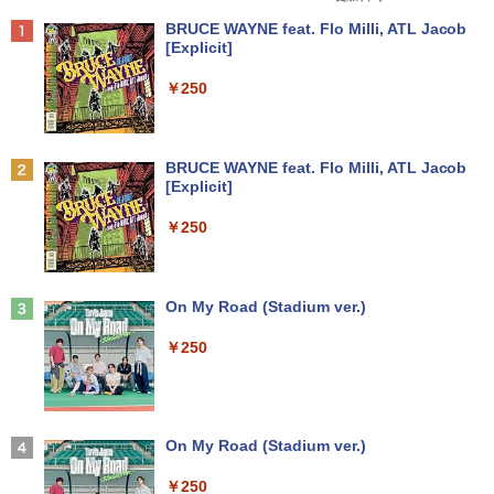
x 1824 タッチパネル Office付き/カメラ/
ptiplexシリーズ Core i5搭載/4G/新品SS
ー 監視用 ケーブル付き 動作確認済み 30
Anker Soundcore P40i オフホワイト
BRUCE WAYNE feat. Flo Milli, ATL Jacob
HDMI / Windows 11 Pro 中古タブレット
D 120GB/DVD-ROM/送料無料【オプショ
日保証 送料無料
￥792
[Explicit]
PC /ノートパソコン 2in1 中古 タブレッ
ン色々有】
￥7,990
ト WIFI Bluetooth
￥2,980
￥250
￥24,800
￥29,800
異世界魔王と召喚少女の奴隷魔術（30）
2
【電子書籍】[ 福田直叶 ]
【楽天1位！保護レザーケース付き】【タ
2
Anker Soundcore P31i ブラック
BRUCE WAYNE feat. Flo Milli, ATL Jacob
【エントリーでポイント100％還元のチ
ッチ選択】 モバイルモニター 15.6インチ
￥792
2
[Explicit]
【マラソンセール期間中ポイント5倍】中
ャンス】GMKtec ミニpc G3 Pro Intel C
ノングレア 非光沢 1080PフルHD コスパ
2
￥5,990
古ノートパソコン 第11世代 Core i5 メモ
ore i3 10110U 16GB DDR4 64GBまで増
高画質 デュアルモニター サブモニター
￥250
リ16GB M.2 SSD256GB 13.3インチ フ
設 512GB SSD M.2 2242 最大8TB Wind
ポータブルモニター ゲーミングモニター
ルHD ノングレア Webカメラ 無線LAN
ows11 Pro mini pc 4.1GHz WIFI6 BT5.
リモートワーク IPS Tpye-C/mini HDMI
Wi-Fi Bluetooth Windows11 東芝 dyna
2 小型PC VESA対応 ミニパソコン 2画面
pc ミニPC iPhone対応
ゾンビのあふれた世界で俺だけが襲われ
3
book G83/HS 初期設定済 すぐ使える 90
高性能 みにpc nucbox 省エネ デスクト
ない 5 【電子書籍】[ 増田ちひろ ]
日保証 送料無料
ップPC
Anker Soundcore Liberty 5 ミッドナイトブ
On My Road (Stadium ver.)
￥9,999
ラック
￥1,155
￥29,980
￥66,248
￥250
￥14,990
【公式・メーカー直販・送料無料】モニ
3
ター 新品 フルHD HP Series 3 Pro 324p
【マラソン値引中！ 当日出荷！】ノート
[VETESA正規販売店]デスクトップパソ
v 23.8 インチFHD VA モニター VA 23.8
ゼンリン住宅地図 B4判 兵庫県 たつの市
3
3
4
パソコン 新品 15.6インチ パソコン ノー
コン PC 一体型 新品 Windows11 27型 C
型 角度調整 VESA 100Hz 液晶HDMI VGA
【2026年アップグレード版】AOKIMI ワイヤ
On My Road (Stadium ver.)
発行年月202603 28229010R
トPC CPU Intel Pentium GOLD 6500Y
ore i7 第4世代 Office付き メモリ16GB
PS5 Nintendo Switch 3年保証 転送不可
レスイヤホン bluetooth イヤホン V12 小型
メモリ12GB SSD 256GB 15インチ フル
SSD512GB 初期設定済 ホワイト ブラッ
(型番: 9U5C1AA)
軽量 ブルートゥースHi-Fi 最大36時間再生 ぶ
￥250
￥19,800