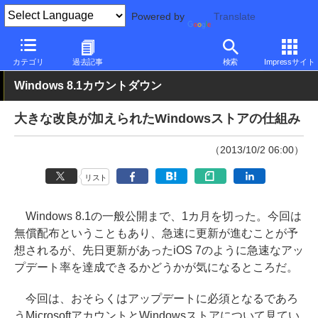
Powered by
Translate
PC Watch
ソフトウェア/アプリ
Windows
その他
カテゴリ
過去記事
検索
Impressサイト
Windows 8.1カウントダウン
大きな改良が加えられたWindowsストアの仕組み
（2013/10/2 06:00）
リスト
Windows 8.1の一般公開まで、1カ月を切った。今回は
無償配布ということもあり、急速に更新が進むことが予
想されるが、先日更新があったiOS 7のように急速なアッ
プデート率を達成できるかどうかが気になるところだ。
今回は、おそらくはアップデートに必須となるであろ
うMicrosoftアカウントとWindowsストアについて見てい