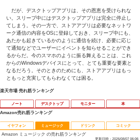
だが、デスクトップアプリは、その恩恵を受けられな
い。スリープ中にはデスクトップアプリは完全に停止し
てしまう。その一方で、ストアアプリは必要なネットワ
ーク通信の内容をOSに登録しておき、スリープ中にも、
あたかも起きているかのように通信を続け、必要に応じ
て通知などでユーザーにイベントを知らせることができ
るからだ。今のスマホのように振る舞えることは、これ
からのWindowsデバイスにとって、とても重要な要素と
なるだろう。そのときのためにも、ストアアプリはもっ
ともっと充実してもらわなくては困る。
楽天市場 売れ筋ランキング
ノート
デスクトップ
モニター
本
Amazon売れ筋ランキング
イヤフォン
ミュージック
ドリンク
コミック
タブレットPC Microsoft Surface Pro 5/
ポイント10倍 中古パソコン デスクトッ
【マラソンセール期間中ポイント5倍】中
独身貴族は異世界を謳歌する 〜結婚し
1
1
1
1
Amazon ミュージック の売れ筋ランキング
7+ 12.3インチ メモリ 8GB SSD256GB
プパソコン Windows 11【Office付】
古モニター 17インチ スクエア 店長おま
ない男の優雅なおひとりさまライフ〜
第7世代Core-i5 2.6GHz 2K解像度 2736
【Windows 11 Pro 64Bit搭載】DELL O
かせ VGA / DVI ケーブル付き サブモニタ
（8） 【電子書籍】[ 駒鳥ひわ ]
更新日時：2026/08/07 06:06