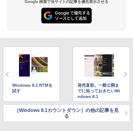
Google 検索で当サイトの記事を優先表示させる
4型
ットル (Smart Basic)
￥832
￥47,800
￥1,380
ONE PIECE モノクロ版 115 (ジャンプコミッ
クスDIGITAL)
by Amazon 炭酸水 ラベルレス 500ml ×24本
強炭酸水 ペットボトル 500ミリリットル (Sm
art Basic)
￥594
￥1,625
HUNTER×HUNTER モノクロ版 39 (ジャンプ
コミックスDIGITAL)
by Amazon 天然水ラベルレス 2L×9本
￥572
￥1,117
Windows 8.1 RTMを
発売直前。一般公開ま
試す
でに知っておきたいWi
ndows 8.1
スーパーの裏でヤニ吸うふたり 9巻 (デジタル
版ビッグガンガンコミックス)
コカ・コーラ やかんの麦茶 from 爽健美茶 ラ
［Windows 8.1カウントダウン］の他の記事を見
ベルレス 650mlPET×24本
る
￥810
￥2,009