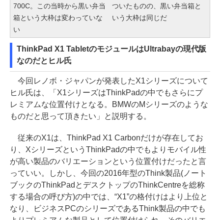
700C。この当時から黒い弁当
ついたものの、黒い弁当箱と
箱という大枠は変わっていな
いう大枠は同じだ
い
ThinkPad X1 TabletのモジュールはUltrabayの現代版
なのだとヒル氏
今回レノボ・ジャパンが発表したX1シリーズについて
ヒル氏は、「X1シリーズはThinkPadの中でもさらにプ
レミアムな位置付けとなる。BMWのMシリーズのような
ものだと思って頂きたい」と説明する。
従来のX1は、ThinkPad X1 Carbonだけが存在してお
り、XシリーズというThinkPadの中でもよりモバイル性
が高い製品のバリエーションという位置付けだったと言
っていい。しかし、今回の2016年型のThink製品(ノート
ブックのThinkPadとデスクトップのThinkCentreを総称
する場合の呼び方)の中では、“X1”の格付けはより上位と
なり、ビジネスPCのシリーズであるThink製品の中でも