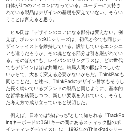
自体が1つのアイコンになっている。ユーザーに支持さ
れている製品はデザインの基礎を変えていない、そうい
うことは言えると思う。
ヒル氏は「デザインのコアになる部分は変えない。例
えば、ポルシェの911シリーズは、初代と今でも同じデ
ザインテイストを維持している。設計しているエンジニ
アも違うだろうが、その魂となる部分は引き継がれてい
る。そのほかにも、レイバンのサングラスは、どの世代
でもデザインはほぼ共通だ。結局人間の眼は2つしかな
いからで、大きく変える必要がないからだ。ThinkPadも
同じことだ」と述べ、ThinkPadのデザイン哲学もそうし
た長く続いているブランドの製品と同じように、基本的
な哲学を踏襲しつつ、新しい要素を入れていく、そうし
た考え方で成り立っていると説明した。
例えば、日本では“赤ぽっち”として知られる「TrackPo
int(キーボードのBGHキーの間にあるスティック型のポ
インティングデバイス)」は、1992年のThinkPadシリー