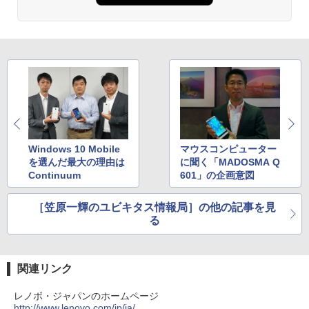
籍】[ いつまちゃん ]
見知らぬ糸
ONE PIECE モノクロ版 115 (ジャンプコミッ
クスDIGITAL)
by Amazon 天然水ラベルレス 2L×9本
￥1,045
￥250
Anker Soundcore Liberty 5 ディープブルー
￥594
￥1,117
￥14,990
ちいかわ なんか小さくてかわいいやつ
4
On My Road (Stadium ver.)
HUNTER×HUNTER モノクロ版 39 (ジャンプ
（1） （ワイドKC） [ ナガノ ]
コミックスDIGITAL)
by Amazon 炭酸水 ラベルレス 500ml ×24本
強炭酸水 ペットボトル 500ミリリットル (Sm
￥250
￥1,100
art Basic)
【2026年アップグレード版】AOKIMI ワイヤ
￥572
レスイヤホン bluetooth イヤホン V12 小型
Windows 10 Mobile
マウスコンピューター
軽量 ブルートゥースHi-Fi 最大36時間再生 ぶ
￥1,625
を選んだ最大の理由は
に聞く「MADOSMA Q
るーとゅーす コードレス ENCノイズキャン
Continuum
601」の企画意図
セリング 自動ペアリング Type-C充電 マイク
On My Road (Stadium ver.)
スーパーの裏でヤニ吸うふたり 9巻 (デジタル
【中古】青のオーケストラ コミック 1-1
5
付き 防水 タッチ式音量調整 スポーツ/通勤/通
版ビッグガンガンコミックス)
3巻セット （小学館）（コミック） 全巻
【Amazon.co.jp限定】 伊藤園 磨かれて、澄
学/WEB会議(ホワイト)
［笠原一輝のユビキタス情報局］の他の記事を見
セット
みきった日本の水 2L 8本 ラベルレス [ ケース
￥250
る
] [ 水 ] [ ペットボトル ] [ 箱買い ] [ ストック
￥810
￥1,964
] [ 水分補給 ]
￥4,648
￥998
関連リンク
Xiaomi シャオミ REDMI Buds 8 Lite ワイヤ
レスイヤホン Bluetooth 5.4 ノイズキャンセ
リング ANC 36時間再生
レノボ・ジャパンのホームページ
http://www.lenovo.com/jp/ja/