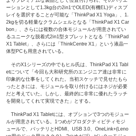
よりプレミアムな製品として位置付けられ、そのバリエ
ーションとして1.3kg台の2in1でOLED(有機EL)ディスプ
レイを選択することが可能な「ThinkPad X1 Yoga」、1.
2kgを切る軽量なクラムシェルとなる「ThinkPad X1 Car
bon」、さらには複数の合体モジュールが用意されてい
るユニークな脱着式2in1型タブレットとなる「ThinkPad
X1 Tablet」、さらには「ThinkCentre X1」という液晶一
体型PCも用意されている。
そのX1シリーズの中でもヒル氏は、ThinkPad X1 Tabl
etについて「今回も大和研究所のエンジニア達は非常に
印象的な仕事をしてくれた。当初スケッチで見せたもら
ったときには、モジュールを取り付けるにはネジが必要
だと考えていた。しかし、最終的に非常に優れたラッチ
を開発してくれて実現できた」とする。
ThinkPad X1 Tabletには、オプションで3つのモジュー
ルが用意されている。1つめがプロダクティビティモジ
ュールで、バッテリとHDMI、USB 3.0、OneLink+(Leno