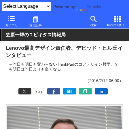
Powered by
Translate
PC Watch
パソコン/タブレット/スマートフォン
モバイルノート
カテゴリ
過去記事
検索
Impressサイト
笠原一輝のユビキタス情報局
Lenovo最高デザイン責任者、デビッド・ヒル氏イ
ンタビュー
～昨日も明日も変わらないThinkPadのコアデザイン哲学、で
も明日は昨日よりも良くなる
（2016/2/12 06:00）
リスト