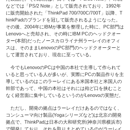
などでは「PS/2 Note」として販売されており、1992年
に販売開始された「ThinkPad 700/700C/700T」以降、T
hinkPadのブランドを冠して販売されるようになった。
その後、2004年にIBMが事業を整理した時に、PC部門は
Lenovoへと売却され、その時にIBM PCのヘッドクオー
ター(本部)だったノースカロライナ州ラーレイのオフィ
スは、そのままLenovoのPC部門のヘッドクオーターと
して運営されており、現在に至っている。
今でもLenovoのPCは中国の本社で主導して作られて
いると思っている人が多いが、実際にPCの製品作りを主
導しているのはこのラーレイにある米国本社と米国人の
幹部であって、中国の本社はそれには殆ど口を挟むこと
なく経営面に集中しているというのがLenovoの実態だ。
ただし、開発の拠点はラーレイだけあるのではなく、
コンシューマ向け製品(Yogaシリーズなど)は北京の開発
拠点で、ThinkPadは日本の大和研究所(神奈川県横浜市)
で開発しており、それを取りまとめているのがラーレイ