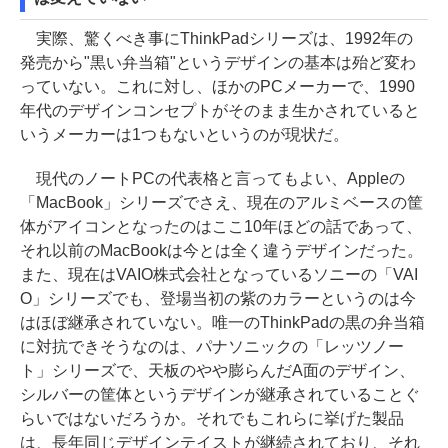
実際、驚くべき事にThinkPadシリーズは、1992年の
発売から"黒い弁当箱"というデザインの基本は殆ど変わ
っていない。これに対し、ほかのPCメーカーで、1990
年代のデザインコンセプトがそのまま生かされていると
いうメーカーは1つもないというのが現状だ。
現代のノートPCの代表格と言ってもよい、Appleの
「MacBook」シリーズでさえ、現在のアルミベースの筐
体がアイコンとなったのはここ10年ほどの話であって、
それ以前のMacBookは今とは全く違うデザインだった。
また、現在はVAIO株式会社となっているソニーの「VAI
O」シリーズでも、登場当初の紫のカラーというのは今
はほぼ継承されていない。唯一のThinkPadの黒の弁当箱
に対抗できそうなのは、パナソニックの「レッツノー
ト」シリーズで、天板のやや膨らんだA面のデザイン、
シルバーの筐体というデザインが継承されていることぐ
らいではないだろうか。それでもこれらに挙げた製品
は、長年同じデザインテイストが継続されており、それ