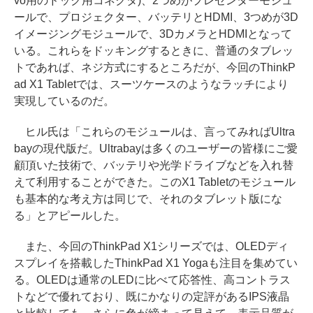
vo用のドック用コネクタ)、2つめがプレゼンターモジュ
ールで、プロジェクター、バッテリとHDMI、3つめが3D
イメージングモジュールで、3DカメラとHDMIとなって
いる。これらをドッキングするときに、普通のタブレッ
トであれば、ネジ方式にするところだが、今回のThinkP
ad X1 Tabletでは、スーツケースのようなラッチにより
実現しているのだ。
ヒル氏は「これらのモジュールは、言ってみればUltra
bayの現代版だ。Ultrabayは多くのユーザーの皆様にご愛
顧頂いた技術で、バッテリや光学ドライブなどを入れ替
えて利用することができた。このX1 Tabletのモジュール
も基本的な考え方は同じで、それのタブレット版にな
る」とアピールした。
また、今回のThinkPad X1シリーズでは、OLEDディ
スプレイを搭載したThinkPad X1 Yogaも注目を集めてい
る。OLEDは通常のLEDに比べて応答性、高コントラス
トなどで優れており、既にかなりの定評があるIPS液晶