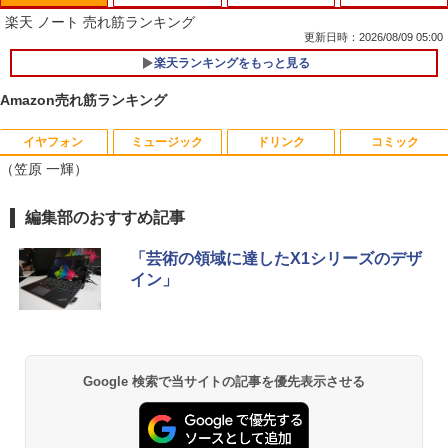
楽天 ノート 売れ筋ランキング
更新日時：2026/08/09 05:00
楽天ランキングをもっと見る
Amazon売れ筋ランキング
イヤフォン
ミュージック
ドリンク
コミック
薬局ですぐに役立つ薬の比較と使い分け1
1
（笠原 一輝）
00 改訂版 [ 児島 悠史 ]
￥4,400
Anker Soundcore P42i (Bluetooth 6.1)【完
BRUCE WAYNE feat. Flo Milli, ATL Jacob
by Amazon 天然水 ラベルレス 500ml ×24本
薬屋のひとりごと 17巻 (デジタル版ビッグガ
編集部のおすすめ記事
全ワイヤレスイヤホン/ウルトラノイズキャン
[Explicit]
富士山の天然水 バナジウム含有 水 ミネラル
ンガンコミックス)
セリング 3.5 / マルチポイント接続 / 最大40時
ウォーター ペットボトル 静岡県産 500ミリリ
「芸術の領域に達したX1シリーズのデザ
間再生 / コンパクト形状/持ち運びに便利 / IP5
ットル (Smart Basic)
￥250
￥770
イン」
5 防塵防水位規格/PSE技術基準適合】パープ
完全講義 民事裁判実務〔基礎編〕 ※
2
ル
￥1,380
『新版完全講義民事裁判実務の基礎［入
門編］〔第2 [ 大島眞一 ]
￥9,990
BRUCE WAYNE feat. Flo Milli, ATL Jacob
異世界居酒屋「のぶ」(22) (角川コミックス・
[Explicit]
エース)
【Amazon.co.jp限定】 い・ろ・は・す 2L P
￥4,400
ET ラベルレス ×8本
Google 検索で当サイトの記事を優先表示させる
Anker Soundcore P31i ピンク
￥250
￥832
￥1,112
￥5,990
来世ではちゃんとします 16 【電子書
3