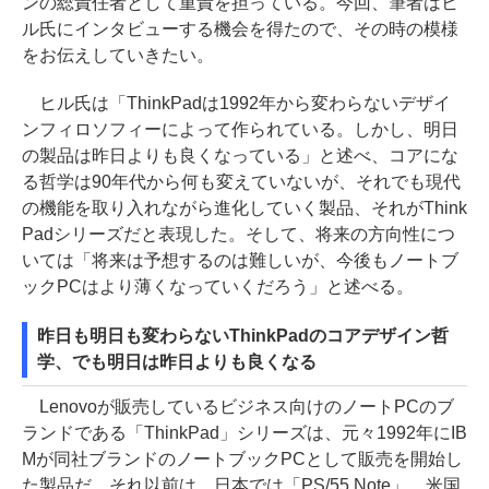
ンの総責任者として重責を担っている。今回、筆者はヒ
ル氏にインタビューする機会を得たので、その時の模様
をお伝えしていきたい。
ヒル氏は「ThinkPadは1992年から変わらないデザイ
ンフィロソフィーによって作られている。しかし、明日
の製品は昨日よりも良くなっている」と述べ、コアにな
る哲学は90年代から何も変えていないが、それでも現代
の機能を取り入れながら進化していく製品、それがThink
Padシリーズだと表現した。そして、将来の方向性につ
いては「将来は予想するのは難しいが、今後もノートブ
ックPCはより薄くなっていくだろう」と述べる。
昨日も明日も変わらないThinkPadのコアデザイン哲
学、でも明日は昨日よりも良くなる
Lenovoが販売しているビジネス向けのノートPCのブ
ランドである「ThinkPad」シリーズは、元々1992年にIB
Mが同社ブランドのノートブックPCとして販売を開始し
た製品だ。それ以前は、日本では「PS/55 Note」、米国