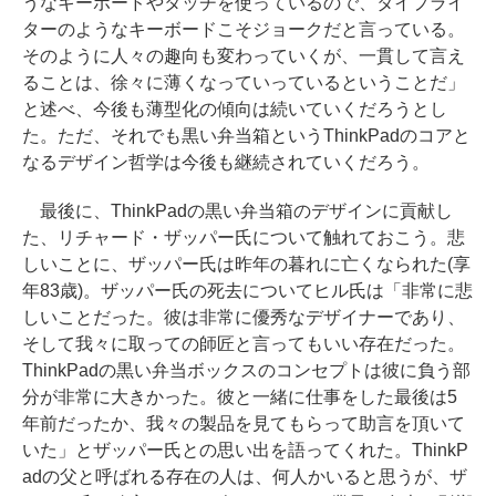
うなキーボードやタッチを使っているので、タイプライ
ターのようなキーボードこそジョークだと言っている。
そのように人々の趣向も変わっていくが、一貫して言え
ることは、徐々に薄くなっていっているということだ」
と述べ、今後も薄型化の傾向は続いていくだろうとし
た。ただ、それでも黒い弁当箱というThinkPadのコアと
なるデザイン哲学は今後も継続されていくだろう。
最後に、ThinkPadの黒い弁当箱のデザインに貢献し
た、リチャード・ザッパー氏について触れておこう。悲
しいことに、ザッパー氏は昨年の暮れに亡くなられた(享
年83歳)。ザッパー氏の死去についてヒル氏は「非常に悲
しいことだった。彼は非常に優秀なデザイナーであり、
そして我々に取っての師匠と言ってもいい存在だった。
ThinkPadの黒い弁当ボックスのコンセプトは彼に負う部
分が非常に大きかった。彼と一緒に仕事をした最後は5
年前だったか、我々の製品を見てもらって助言を頂いて
いた」とザッパー氏との思い出を語ってくれた。ThinkP
adの父と呼ばれる存在の人は、何人かいると思うが、ザ