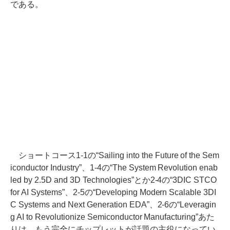
である。
ショートコース1-1の“Sailing into the Future of the Sem
iconductor Industry”、1-4の“The System Revolution enab
led by 2.5D and 3D Technologies”とか2-4の“3DIC STCO
for AI Systems”、2-5の“Developing Modern Scalable 3DI
C Systems and Next Generation EDA”、2-6の“Leveragin
g AI to Revolutionize Semiconductor Manufacturing”あた
りは、もう完全にチップレットが話題の主役になってい