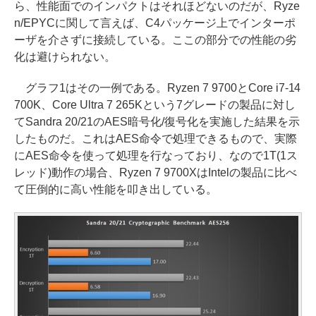
ら、性能面でのインパクトはそれほどないのだが、Ryze
n/EPYCに関して言えば、C4パッケージ上でインターポ
ーザを介さずに接続している。ここの部分での性能の劣
化は避けられない。
グラフ1はその一例である。Ryzen 7 9700とCore i7-14
700K、Core Ultra 7 265Kという7グレードの製品に対し
てSandra 20/21のAES暗号化/復号化を実施した結果を示
したものだ。これはAES命令で処理できるもので、実際
にAES命令を使って処理を行なっており、なので1T(1ス
レッド)動作の場合、Ryzen 7 9700XはIntelの製品に比べ
て圧倒的に高い性能を叩き出している。