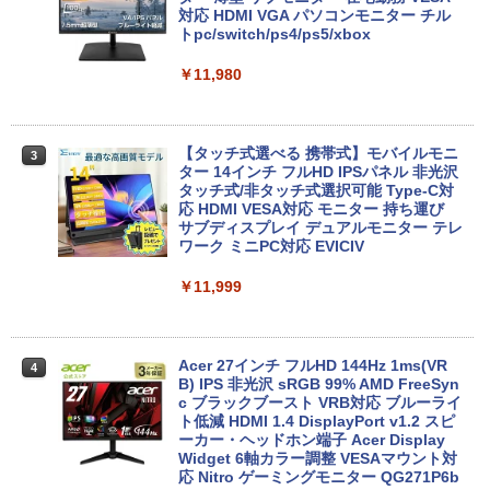
ows11 Pro mini pc 4.1GHz WIFI6 BT5.
対応 HDMI VGA パソコンモニター チル
2 小型PC VESA対応 ミニパソコン 2画面
トpc/switch/ps4/ps5/xbox
￥13,300
高性能 みにpc nucbox 省エネ デスクト
ップPC
￥11,980
￥66,248
中古ノートパソコン 中古PC Windows11
3
Microsoft Office2024 SSD搭載 初期設
定済み 店長おまかせ 第7世代～第11世代
【タッチ式選べる 携帯式】モバイルモニ
3
Core i3/i5 大容量 メモリー テンキ カメ
ター 14インチ フルHD IPSパネル 非光沢
ラ ドライブ 選択可 Bluetooth 型落ちモ
[VETESA正規販売店]デスクトップパソ
タッチ式/非タッチ式選択可能 Type-C対
3
デル ノートPC 有名メーカー
コン PC 一体型 新品 Windows11 27型 C
応 HDMI VESA対応 モニター 持ち運び
ore i7 第4世代 Office付き メモリ16GB
サブディスプレイ デュアルモニター テレ
SSD512GB 初期設定済 ホワイト ブラッ
ワーク ミニPC対応 EVICIV
￥13,800
ク
￥11,999
￥69,800
タブレット/ノートパソコン 2in1PC 顔認
4
証対応Full HDカメラ＆指紋認証 Panaso
nic Let's note CF-XZ6 12.0型軽量 超高
Acer 27インチ フルHD 144Hz 1ms(VR
4
解像QHD(2160x1440) タッチパネル Cor
GMKtec GMK-K8 PLUS-32/1T-W11Pro
B) IPS 非光沢 sRGB 99% AMD FreeSyn
4
e i5-7300U vPro メモリ8GB SSD256GB
(8845HS)
c ブラックブースト VRB対応 ブルーライ
Type-C HDMI Office Windows10 送料
ト低減 HDMI 1.4 DisplayPort v1.2 スピ
無料 中古パソコン
ーカー・ヘッドホン端子 Acer Display
￥124,800
Widget 6軸カラー調整 VESAマウント対
応 Nitro ゲーミングモニター QG271P6b
￥19,800