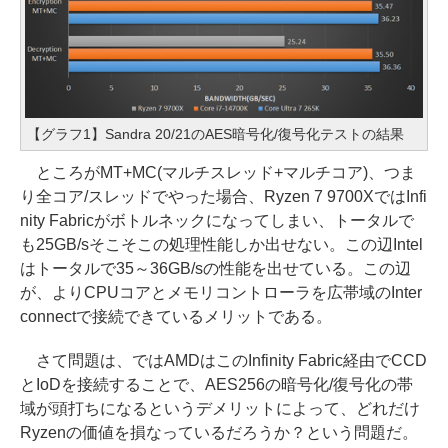
【グラフ1】Sandra 20/21のAES暗号化/復号化テストの結果
ところがMT+MC(マルチスレッド+マルチコア)、つま
り全コア/スレッドでやった場合、Ryzen 7 9700XではInfi
nity Fabricがボトルネックになってしまい、トータルで
も25GB/sそこそこの処理性能しか出せない。この辺Intel
はトータルで35～36GB/sの性能を出せている。この辺
が、よりCPUコアとメモリコントローラを広帯域のInter
connectで接続できているメリットである。
さて問題は、ではAMDはこのInfinity Fabric経由でCCD
とIoDを接続することで、AES256の暗号化/復号化の帯
域が頭打ちになるというデメリットによって、どれだけ
Ryzenの価値を損なっているだろうか？という問題だ。