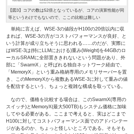
【図3】コアの数は52倍となっているが、コアの演算性能が同
等というわけでもないので、ここの比較は難しい
単純に言えば、WSE-3の値段がH100の20倍以内に収
まれば、WSE-3の方がコストパフォーマンスが良好、と
いう計算が成り立ちそうに思われる……のだが、実際に
はWSE-3は(特にLLMにおける)重み(Weight)を44GBのロ
ーカルSRAMに全部置ききれないという問題があり、外
部に「SwarmX」と呼ばれる独自ネットワーク経由で、
「MemoryX」という重み格納専用のメモリサーバーを置
き、このMemoryXから複数あるWSE-3に対して重みの値
を配信するという、ちょっと複雑な構成を取っている。
なので、価格を比較する場合は、このSwarmX(専用の
スイッチ)とMemoryX(最大500TB)もシステム価格に加味
してやる必要がある。ここまで考えると、実はどこまで
H100に対してコストパフォーマンス面でのアドバンテー
ジがあるのか、ちょっと怪しいところである。そもそも