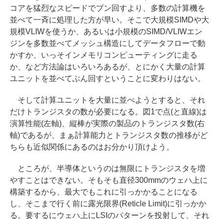
コアを猛烈なスピードでブン回すより、多数の計算機を
並べて一斉に処理した方が早い。そこで大規模SIMDや大
規模VLIWを使うか、あるいは小規模のSIMD/VLIWエン
ジンを多数並べてメッシュ構造にしてデータフローで動
かすか、いっそインメモリコンピューティングに走る
か、など方法論はいろいろあるが、とにかく大量の計算
ユニットを並べてぶん回すということに変わりはない。
そして計算ユニットを大量に並べようとすると、それ
だけトランジスタの数が必要になる。図1で点(と直線)は
演算性能(左軸)、縦棒が実際の製品のトランジスタ数(右
軸)であるが、まぁ計算能力とトランジスタ数の推移がど
ちらも近似関係にあるのはお分かり頂けよう。
ところが、半導体というのは無限にトランジスタを増
やすことはできない。そもそも直径300mmのウェハ上に
構築するから、最大でもこれに引っかかることになる
し、そこまで行く前に露光限界(Reticle Limit)に引っかか
る。要するにウェハ上にLSIのパターンを投射して、それ