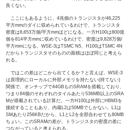
良くない。
ここにもあるように、4兆個のトランジスタが46,225
平方mmのダイに収められているわけで、トランジスタ
密度は8,653万個/平方mmほどになる。一方H100は800億
個を814平方mmに収めているわけで、密度は9,828万個/
平方mmになる。WSE-3はTSMC N5、H100はTSMC 4N
だからトランジスタそのものの面積はほぼ同じと考えら
れる。
ではこの差はどこから出てくるか？と言えば、WSE-3
は原理的にローカルに外部メモリを持たない(持てない)
関係で、オンチップで44GBものSRAMを搭載しており、
つまり84個のそれぞれのタイルあたり536MB以上のSRA
Mが搭載されている計算だ。一方H100は外部にHBM3を
接続することもあり、内蔵L2は50MBでしかない。L1は
SMあたり256KBだから、L1とL2を全部合わせても80MB
ちょい。このSRAMの差が、トランジスタの密度の差に
つながっていると考えられる。