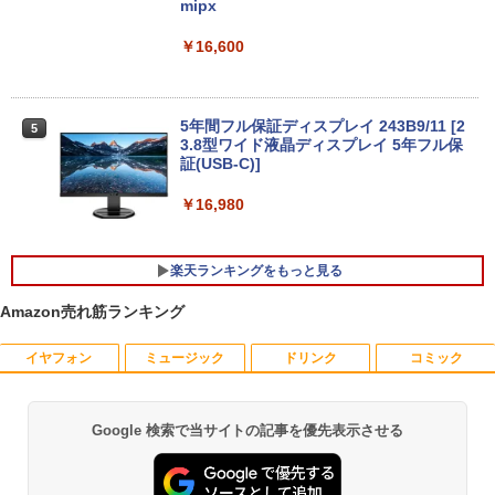
mipx
￥16,600
デスクトップPC Ryzen7 5700G メモリ1
5
6GB SSD1TB B550 グラボなし
＼8月限定エントリーでP10倍／【中古】
5
ノートパソコン windows11 office付き
Lenovo レノボ ThinkPad L390 20NSS2
￥148,700
5A00 Core i5 8世代 メモリー8GB 高速S
5年間フル保証ディスプレイ 243B9/11 [2
5
SD256GB 整備済み品 pc win11 os 中古
3.8型ワイド液晶ディスプレイ 5年フル保
パソコン すぐ使える オフィス付きPC 送
証(USB-C)]
料無料
￥16,980
￥22,770
楽天ランキングをもっと見る
Amazon売れ筋ランキング
イヤフォン
ミュージック
ドリンク
コミック
はなコミ！ ～となりにアイドル～ [ 大
1
場 花菜 ]
￥1,760
Google 検索で当サイトの記事を優先表示させる
Anker Soundcore P40i オフホワイト
BRUCE WAYNE feat. Flo Milli, ATL Jacob
【Amazon.co.jp限定】 い・ろ・は・す 2L P
薬屋のひとりごと 17巻 (デジタル版ビッグガ
[Explicit]
ET ラベルレス ×8本
ンガンコミックス)
￥7,990