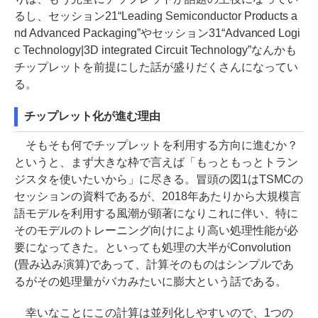
るし、セッション21“Leading Semiconductor Products a
nd Advanced Packaging”やセッション31“Advanced Logi
c Technology|3D integrated Circuit Technology”なんかも
チップレットを前提にした話が盛りだくさんになってい
る。
チップレット化が進む理由
そもそも何でチップレットを利用する方向に進むか？
というと、まず大きな枠で言えば「もっともっとトラン
ジスタを使いたいから」に尽きる。冒頭の図1はTSMCの
セッションの資料であるが、2018年あたりから大規模言
語モデルを利用する風潮が顕著になりこれに伴い、特に
そのモデルのトレーニング向けにより高い処理性能が必
要になってきた。といっても処理の大半がConvolution
(畳み込み演算)であって、計算そのものはシンプルであ
るがその処理量がバカみたいに膨大という話である。
幸いなことにこの計算は並列化しやすいので、1つの