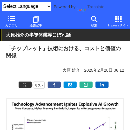
Powered by
Translate
PC Watch
半導体/周辺機器
CPU
Intel
カテゴリ
過去記事
検索
Impressサイト
大原雄介の半導体業界こぼれ話
「チップレット」技術における、コストと価値の
関係
大原 雄介
2025年2月28日 06:12
リスト