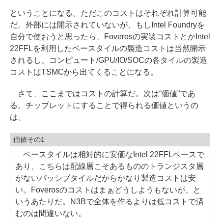
ということになる。ただこのコストはそれぞれ計算可能
だ。外部には開示されていないが、もしIntel Foundryを
自分で使おうと思ったら、Foverosの実装コストとかIntel
22FFLを利用したベースタイルの製造コストは当然開示
されるし、コンピュート/GPU/IO/SOCの各タイルの製造
コストはTSMCから出てくることになる。
さて、ここまではコストの計算だ。次は“価値”であ
る。チップレットにすることで得られる価値というの
は、
価値その1
ベースタイルは相対的に安価なIntel 22FFLベースで
あり、こちらは配線層こそあるもののトランジスタ層
がないパッシブタイルだからかなり製造コストは安
い。Foverosのコストはまぁどうしようもないが、と
いうあたりだ。N3Bで全体を作るよりは低コストで済
むのは間違いない。