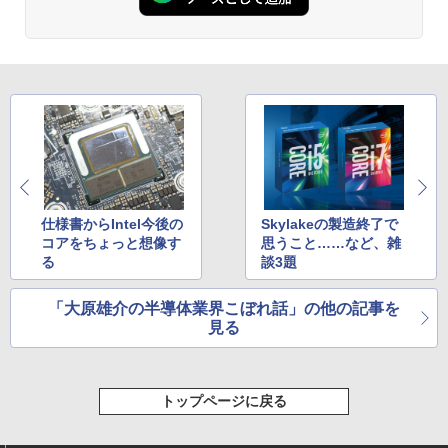
￥250
￥1,112
￥770
捕食 欲望をカネに変えるトクリュウ型
2
犯罪集団「ナチュラル」の闇 [ 清水 將裕
]
Anker Soundcore P31i ブラック
BRUCE WAYNE feat. Flo Milli, ATL Jacob
by Amazon 天然水 ラベルレス 500ml ×24本
異世界居酒屋「のぶ」(22) (角川コミックス・
[Explicit]
富士山の天然水 バナジウム含有 水 ミネラル
エース)
￥1,870
ウォーター ペットボトル 静岡県産 500ミリリ
￥5,990
ットル (Smart Basic)
￥250
￥832
￥1,380
異世界魔王と召喚少女の奴隷魔術（30）
3
【電子書籍】[ 福田直叶 ]
Anker Soundcore Liberty 5 アプリコットピ
On My Road (Stadium ver.)
ONE PIECE モノクロ版 115 (ジャンプコミッ
ンク
クスDIGITAL)
by Amazon 炭酸水 ラベルレス 500ml ×24本
仕様書からIntel今後の
Skylakeの製造終了で
￥792
強炭酸水 ペットボトル 500ミリリットル (Sm
￥250
コアをちょっと想像す
思うこと……など、雑
art Basic)
￥-
￥594
る
談3題
￥1,625
「大原雄介の半導体業界こぼれ話」の他の記事を
追放された転生王子、『自動製作』スキ
4
【2026年アップグレード版】AOKIMI ワイヤ
On My Road (Stadium ver.)
HUNTER×HUNTER モノクロ版 39 (ジャンプ
見る
ルで領地を爆速で開拓し最強の村を作っ
レスイヤホン bluetooth イヤホン V12 小型
コミックスDIGITAL)
てしまう〜最強クラフトスキルで始め
by Amazon 天然水ラベルレス 2L×9本
軽量 ブルートゥースHi-Fi 最大36時間再生 ぶ
る、楽々領地開拓スローライフ〜（8）
￥250
るーとゅーす コードレス ENCノイズキャン
【電子書籍】[ 熊乃げん骨 ]
￥572
￥1,117
セリング 自動ペアリング Type-C充電 マイク
トップページに戻る
付き 防水 タッチ式音量調整 スポーツ/通勤/通
￥792
学/WEB会議(ホワイト)