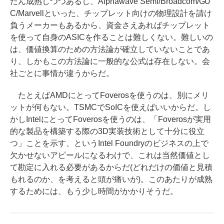
だん成熟しつつあるし、Alphawave Semi/Broadcom/GU
C/Marvellといった、チップレット向けの物理設計を請け
負うメーカーもあるから、資金さえあればチップレット
を使って自身のASICを作ることは難しくない。難しいの
は、価値換算のための方法論が確立していないことであ
り、しかもこの方法論に一般的な公式は存在しない。会
社ごとに事情が違うからだ。
たとえばAMDにとってFoverosを使うのは、別にメリ
ットが何もない。TSMCでSoICを使えばいいからだ。し
かしIntelにとってFoverosを使うのは、「Foverosが実用
的な製品を構築する際の3D実装技術として十分に役立
つ」ことを示す、というIntel Foundryのビジネスの上で
欠かせないアピールになるわけで、これは当然価値とし
て勘定に入れる必要があるからだ(どれだけの価値と見積
もれるのか、を考えると頭が痛いが)。このあたりが成熟
するためには、もう少し時間がかかりそうだ。