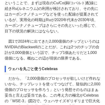
ということで、まずは現在のCu/Co(銅/コバルト)配線に
続きRu(ルネニウム)の利用が検討されており、その先に
はカーボンナノチューブなどを使った配線が提案されて
いるが、実用化の時期はRuが2020年代末か2030年頃、
カーボンナノチューブはさらにその先といった感じで、
目下の状況の解決にはならない。
図1で2024年に出てきた2,000億個のチップというのは
NVIDIAのBlackwellのことだが、これは2つのチップの合
計が2,000億個という話で、チップ1個あたりだと1,000
億個になる。概ねこの辺が現状の限界である。
ウェハを丸ごと使うCelebras
だから、「2,000億個のプロセッサが欲しいけど作れな
いから、チップレットを使ってつなげて、疑似的に2,000
億個のプロセッサを作ろう」という発想そのものはまぁ
妥当と言えば妥当である。この考え方の極北がCelebras
の「WSE-3」(図2)で、ウェハサイズギリギリまで巨大化