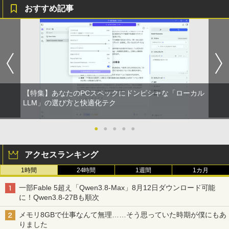
BUGS LIFE
スーパーの裏でヤニ吸うふたり 9巻 (デジタル
おすすめ記事
￥1,964
版ビッグガンガンコミックス)
コカ・コーラ やかんの麦茶 from 爽健美茶 ラ
異世界ウォーキング（14） 【電子書籍】
ベルレス 650mlPET×24本
￥250
5
[ あるくひと ]
￥810
Xiaomi シャオミ REDMI Buds 8 Lite ワイヤ
￥2,009
レスイヤホン Bluetooth 5.4 ノイズキャンセ
￥792
リング ANC 36時間再生
￥2,980
【特集】あなたのPCスペックにドンピシャな「ローカル
LLM」の選び方と快適化テク
●
●
●
●
●
アクセスランキング
1時間
24時間
1週間
1カ月
一部Fable 5超え「Qwen3.8-Max」8月12日ダウンロード可能
に！Qwen3.8-27Bも順次
メモリ8GBで仕事なんて無理……そう思っていた時期が僕にもあ
りました