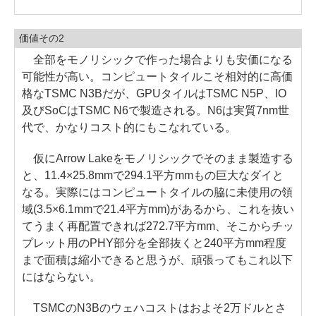
価値その2
全部をモノリシックで作った場合よりも安価になる
可能性が高い。コンピュートタイルこそ相対的に高価
格なTSMC N3Bだが、GPUタイルはTSMC N5P、IO
及びSoCはTSMC N6で製造される。N6は実質7nm世
代で、かなりコスト的にもこなれている。
仮にArrow Lakeをモノリシックでそのまま製造する
と、11.4×25.8mmで294.1平方mmもの巨大なダイと
なる。実際にはコンピュートタイルの脇に未使用の領
域(3.5×6.1mmで21.4平方mm)があるから、これを抜い
てうまく再配置できれば272.7平方mm、そこからチッ
プレット用のPHY部分を全部抜くと240平方mm程度
まで面積は縮小できると思うが、頑張ってもこれ以下
にはならない。
TSMCのN3Bのウェハコストはおよそ2万ドルとさ