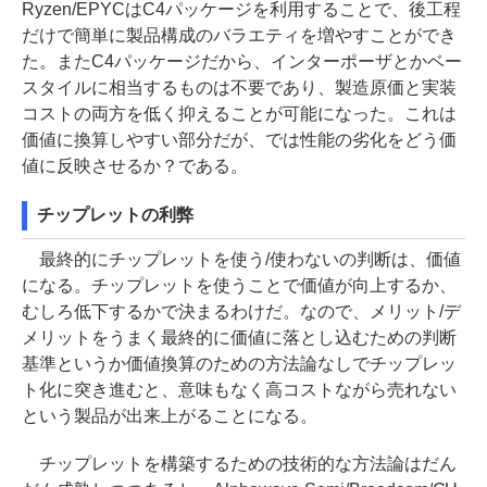
Ryzen/EPYCはC4パッケージを利用することで、後工程
だけで簡単に製品構成のバラエティを増やすことができ
た。またC4パッケージだから、インターポーザとかベー
スタイルに相当するものは不要であり、製造原価と実装
コストの両方を低く抑えることが可能になった。これは
価値に換算しやすい部分だが、では性能の劣化をどう価
値に反映させるか？である。
チップレットの利弊
最終的にチップレットを使う/使わないの判断は、価値
になる。チップレットを使うことで価値が向上するか、
むしろ低下するかで決まるわけだ。なので、メリット/デ
メリットをうまく最終的に価値に落とし込むための判断
基準というか価値換算のための方法論なしでチップレッ
ト化に突き進むと、意味もなく高コストながら売れない
という製品が出来上がることになる。
チップレットを構築するための技術的な方法論はだん