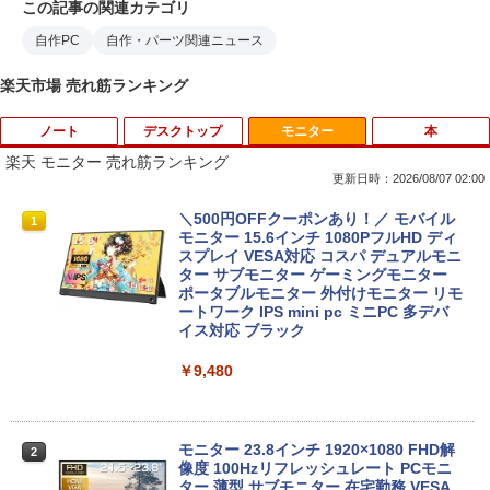
この記事の関連カテゴリ
自作PC
自作・パーツ関連ニュース
楽天市場 売れ筋ランキング
ノート
デスクトップ
モニター
本
楽天 モニター 売れ筋ランキング
更新日時：2026/08/07 02:00
iiyama / ノートPC ゲーミングPC / Note
ポイント10倍 中古パソコン デスクトッ
＼500円OFFクーポンあり！／ モバイル
1
1
1
book Clevo W350SS_370SS / 第4世代C
プパソコン Windows 11【Office付】
モニター 15.6インチ 1080PフルHD ディ
ore i7 / グラフィックボード NVIDIA Cor
【Windows 11 Pro 64Bit搭載】DELL O
スプレイ VESA対応 コスパ デュアルモニ
poration GM107M [GeForce GTX 860
ptiplexシリーズ Core i5搭載/4G/新品SS
ター サブモニター ゲーミングモニター
M] 2GB / 光学ドライブ CDDVDW SN-20
D 120GB/DVD-ROM/送料無料【オプショ
ポータブルモニター 外付けモニター リモ
8FB / メモリ 8GB【中古品】
ン色々有】
ートワーク IPS mini pc ミニPC 多デバ
イス対応 ブラック
￥11,000
￥24,800
￥9,480
Panasonic CF-SV8RDAVS Core i5 836
【エントリーでポイント100％還元のチ
2
2
5U 1.6GHz/8GB/256GB(SSD)/Multi/12.1
ャンス】GMKtec ミニpc G3 Pro Intel C
モニター 23.8インチ 1920×1080 FHD解
2
W/WUXGA(1920x1200)/Win11 パーム変
ore i3 10110U 16GB DDR4 64GBまで増
像度 100Hzリフレッシュレート PCモニ
色あり【中古】【20260729】
設 512GB SSD M.2 2242 最大8TB Wind
ター 薄型 サブモニター 在宅勤務 VESA