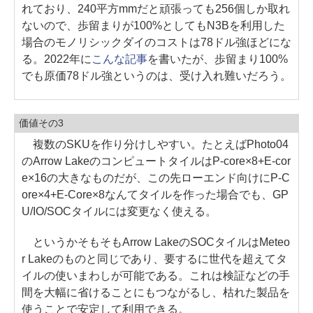
れており、240平方mmだと頑張っても256個しか取れ
ないので、歩留まりが100%としてもN3Bを利用した
場合のモノリシックダイのコストは78ドル強ほどにな
る。2022年に
こんな記事
を書いたが、歩留まり100%
でも原価78ドル強というのは、受け入れ難いだろう。
価値その3
複数のSKUを作り分けしやすい。たとえばPhoto04
のArrow LakeのコンピュートタイルはP-core×8+E-cor
e×16の大きなものだが、この先ローエンド向けにP-C
ore×4+E-Core×8なんてタイルを作った場合でも、GP
U/IO/SOCタイルには変更なく使える。
というかそもそもArrow LakeのSOCタイルはMeteo
r Lakeのものと同じであり、要するに世代を超えてタ
イルの使いまわしが可能である。これは検証などの手
間を大幅に省けることにもつながるし、枯れた製品を
使うことで安定して利用できる。