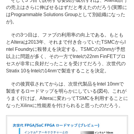
そして3つ目で説明する要因が成功すれば、Altera部門
の売上はさらに伸ばせるはずだと考えたのだろう(実際に
はProgrammable Solutions Groupとして別組織になった
が)。
その3つ目は、ファブの利用率の向上である。もとも
とAlteraは2013年、それまで付き合っていたTSMCからI
ntel Foundryに鞍替えを決定する。TSMCの20nmが予想
以上に問題が多く、その一方でIntelの22nm FinFETプロ
セスが非常に良好だったことを受けてだろう、次世代の
Stratix 10をIntelの14nmで製造することを決定。
その後買収されてからは、次世代製品をIntel 10nmで
製造するロードマップを明らかにしている(図4)。これが
うまく行けば、Alteraに変わってTSMCを利用することに
なったXilinxに性能差を付けられると思ったのだろう。