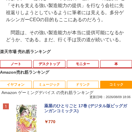
「それを支える強い製造能力の提供」を行なう会社に先
祖返りしようとしているように筆者には見える。多分ゲ
ルシンガーCEOの目的もここにあるのだろう。
問題は、その強い製造能力が本当に提供可能になるか
どうか、である。まだ、行く手は茨の道が続いている。
楽天市場 売れ筋ランキング
ノート
デスクトップ
モニター
本
Amazon売れ筋ランキング
イヤフォン
ミュージック
ドリンク
コミック
【ノートPC用】【あんしん3ヶ月に延長
中古パソコン | NEC | Mate MKM28L-3 |
NEC AS223WM 液晶モニター 21.5イン
宇宙兄弟（46） 【電子書籍】[ 小山宙哉
1
1
1
1
Amazon ゲーミングデバイス の売れ筋ランキング
保証】通常付属している30日の保証期間
Windows11 | デスクトップ | 一年保証 |
チワイド 白 ホワイト 1920×1080 （フル
]
が3ヶ月に延長されます。【単品購入・併
第8世代 | Core i5 8400 2.8(〜最大4.0)G
HD）TN 白色LEDバックライト ミニ D-s
更新日時：2026/08/09 18:06
用不可※レビューキャンペーンは除く /
Hz | MEM:8GB | SSD:256GB | DVDマル
ub VGA HDMI ディスプレイ PS4 switch
￥1,131
Anker Soundcore P40i オフホワイト
BRUCE WAYNE feat. Flo Milli, ATL Jacob
【Amazon.co.jp限定】 い・ろ・は・す 2L P
薬屋のひとりごと 17巻 (デジタル版ビッグガ
ノートパソコン専用】
チ | 無線LAN:なし | Win11Pro64bit
対応 スイッチ 【中古】
[Explicit]
ET ラベルレス ×8本
ンガンコミックス)
￥7,990
￥1,000
￥12,000
￥5,200
￥250
￥1,112
￥770
DVD付 学研まんが NEW日本の歴史
2