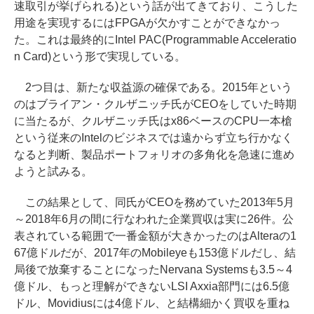
速取引が挙げられる)という話が出てきており、こうした
用途を実現するにはFPGAが欠かすことができなかっ
た。これは最終的にIntel PAC(Programmable Acceleratio
n Card)という形で実現している。
2つ目は、新たな収益源の確保である。2015年という
のはブライアン・クルザニッチ氏がCEOをしていた時期
に当たるが、クルザニッチ氏はx86ベースのCPU一本槍
という従来のIntelのビジネスでは遠からず立ち行かなく
なると判断、製品ポートフォリオの多角化を急速に進め
ようと試みる。
この結果として、同氏がCEOを務めていた2013年5月
～2018年6月の間に行なわれた企業買収は実に26件。公
表されている範囲で一番金額が大きかったのはAlteraの1
67億ドルだが、2017年のMobileyeも153億ドルだし、結
局後で放棄することになったNervana Systemsも3.5～4
億ドル、もっと理解ができないLSI Axxia部門には6.5億
ドル、Movidiusには4億ドル、と結構細かく買収を重ね