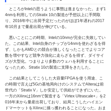
ところがIntelの思うように事態は進まなかった。まず1
4nmを利用してのStratix 10の製造が予想以上に手間取
り、2016年中に出荷予定だったのがほぼ1年遅れの2017
年10月まで量産出荷が伸びている。
悪いことにこの時期、Intelの10nmが完全に失敗してい
た。この結果、Intel自身のチップが14nmを使わざるを得
ず、しかもAMDとの競合が激しくなったことでよりコア
数を増やすなど競争力強化に走らざるを得ず、ダイサイ
ズが大型化。つまりより多数のウェハを利用することに
なったため、Stratix 10の製造に支障をきたした。
この結果としてこうした大容量FPGAを使う用途、こ
の時期で言えば5Gの基地局向けのシステムでAlteraは前
世代の「Stratix V」しか安定して供給ができずにいた。
一方のXilinxは16nmで製造する「Virtex Ultrascale+」を2
016年末から量産出荷しており、結局こうしたハイエン
ドマーケットをXilinxに掻っ攫われることになった。おま