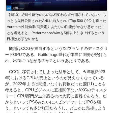
【図10】絶対性能そのものは相変わらず公開されていない。も
っとも先日公開されたANLに納入されてTop 500で2位を獲った
Auroraの性能効率(消費電力あたりの性能)がかなり悪かったこ
とを考えると、Performance/Wattを5倍以上引き上げるという
目標は必須なのかも
問題はCCGが担当するというXeブランドのディスクリ
ートGPUである。Battlemage世代が本当に開発が続けら
れ、出荷につながるのか? というあたりである。
CCGに移管されてしまった結果として、今年度(2023
年)におけるGPUの売上というのが見えなくなっている
が、2022年までは間違いなくお荷物だった(図11)ことを
考えると、CPUビジネスに直接関係ないAXGのディスク
リートGPU部門が生き残るのは大変に困難であろう。だ
からといってPSGみたいにスピンアウトしてIPOを狙
う、といっても多分無理だろうし、どこかに売却しよう