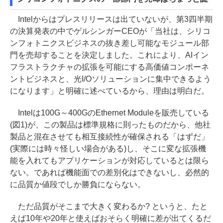
Intelからはプレスリリースは出ていないが、第3四半期
の決算発表の中でゲルシンガーCEOが「当社は、シリコ
ンフォトニクスビジネスの抜き差し可能なモジュール部
門を売却することを決定しました。これにより、AIイン
フラストラクチャの拡張を可能にする高価値コンポーネ
ントビジネスと、光I/Oソリューションに集中できるよう
になります」と明確に述べているから、理由は明白だ。
Intelは100G～400GのEthernet Moduleを販売している
(図1)が、この製品は標準規格に則ったものだから、他社
製品と混在させても相互接続性が確保される「はずだ」
(実際には時々怪しい場合がある)し、そこに変な拡張機
能を入れてもアプリケーションが対応しているとは限ら
ない。であれば機能面での差別化はできないし、必然的
に品質か値段でしか勝負にならない。
ただ品質がそこまで大きく変わるか? というと、たと
えば10年や20年と使えばおそらく明確に差が出てくるだ