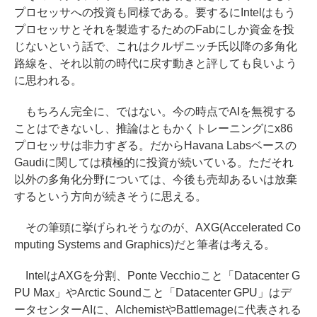
プロセッサへの投資も同様である。要するにIntelはもう
プロセッサとそれを製造するためのFabにしか資金を投
じないという話で、これはクルザニッチ氏以降の多角化
路線を、それ以前の時代に戻す動きと評しても良いよう
に思われる。
もちろん完全に、ではない。今の時点でAIを無視する
ことはできないし、推論はともかくトレーニングにx86
プロセッサは非力すぎる。だからHavana Labsベースの
Gaudiに関しては積極的に投資が続いている。ただそれ
以外の多角化分野については、今後も売却あるいは放棄
するという方向が続きそうに思える。
その筆頭に挙げられそうなのが、AXG(Accelerated Co
mputing Systems and Graphics)だと筆者は考える。
IntelはAXGを分割、Ponte Vecchioこと「Datacenter G
PU Max」やArctic Soundこと「Datacenter GPU」はデ
ータセンターAIに、AlchemistやBattlemageに代表される