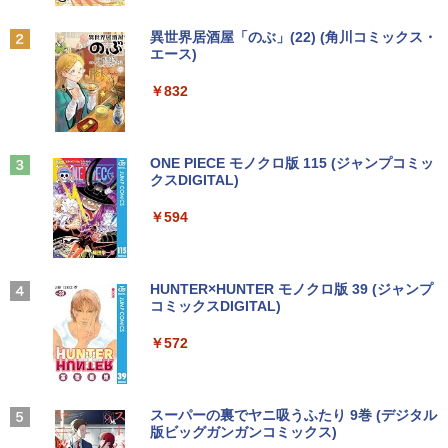
4大特典付き全14巻セット [ 大石 学 ]
【期間限定★新品無線マウス付】中古ノ
HP ProDesk 400 G6 DM 【Core i5 1050
中古モニター | 液晶ディスプレイ | PHILI
2
2
2
Anker Soundcore P31i ブラック
BRUCE WAYNE feat. Flo Milli, ATL Jacob
by Amazon 天然水 ラベルレス 500ml ×24本
異世界居酒屋「のぶ」(22) (角川コミックス・
ートパソコン Windows11 Office2019搭
0T/メモリ16GB(DDR4)/SSD256GB(M.2
PS | 243V5QHABA/11 | 23.6インチワイ
￥21,560
[Explicit]
富士山の天然水 バナジウム含有 水 ミネラル
エース)
載 15.6型 テンキー付き Celeron 第8世代
NVMe)/Win11Pro-64bit】【中古/送料無
ド 1920×1080(フルHD) | LEDバックライ
ウォーター ペットボトル 静岡県産 500ミリリ
￥5,990
Core i3 Core i5 メモリ4GB/16GB SSD1
料】※沖縄・離島を除く
ト | スピーカー内蔵 | 3系統入力(VGA・D
ットル (Smart Basic)
￥250
￥832
28GB～1TB Webカメラ DVD 無線LAN
VI-D・HDMI) | VGAケーブル・電源ケー
店長おまかせPC 初期設定済 送料無料
ブル付属【30日保証】
￥32,980
オレンジページ 2026 10/17号増刊＜グレ
3
￥1,380
【中古】
ー＞ [雑誌]
￥5,980
Anker Soundcore Liberty 5 ミッドナイトブ
見知らぬ糸
ONE PIECE モノクロ版 115 (ジャンプコミッ
￥9,999
￥1,689
ラック
クスDIGITAL)
by Amazon 炭酸水 ラベルレス 500ml ×24本
【正規永久版Office付き】ミニpc 【Intel
3
強炭酸水 ペットボトル 500ミリリットル (Sm
￥250
N5095 LPDDR4X 16GB 256GB SSD】m
art Basic)
￥14,990
￥594
ini pc Windows11 Pro 超軽量 4コア/4ス
【ポイント最大28倍】 lenovo モニター
3
超得1,000円OFF｜新生活応援 豪華特典
レッド 2.9GHz ミニパソコン 静音 M.2 2
L22-4e 21.5インチ ワイド フルHD 1920
3
￥1,625
付き｜最新OS対応 第8世代｜最大180日
242 SATA WIFI6 Bluetooth5.2 4K HDMI
×1080 IPS 4ms 250nit リフレッシュレー
ハヤブサ消防団 森へつづく道 [ 池井戸 潤
4
保証｜Core i3 第8世代｜中古ノートパソ
2画面出力 デスクトップPC みにpc 省エ
ト 100Hz HDMI VGA D-Sub チルト VES
]
コン Windows11 office付き｜中古ノー
ネ オフィス高速起動 省電力 静音設計
A規格 67D5KAC6JP レノボ ディスプレ
【2026年アップグレード版】AOKIMI ワイヤ
On My Road (Stadium ver.)
HUNTER×HUNTER モノクロ版 39 (ジャンプ
トパソコン 15.6 テンキー付き｜ノートパ
イ 液晶モニター 【展示品特価】
レスイヤホン bluetooth イヤホン V12 小型
コミックスDIGITAL)
by Amazon 天然水ラベルレス 2L×9本
￥2,200
ソコン Microsoft Office付き｜ノートパ
軽量 ブルートゥースHi-Fi 最大36時間再生 ぶ
￥49,800
￥250
ソコンWindows11 第8世代
るーとゅーす コードレス ENCノイズキャン
￥8,980
￥572
￥1,117
セリング 自動ペアリング Type-C充電 マイク
付き 防水 タッチ式音量調整 スポーツ/通勤/通
￥19,800
学/WEB会議(ホワイト)
【★最大100%ポイント】【Win11正式対
4
角川まんが学習シリーズ 日本の歴史
5
応】Dell OptiPlex 3070 SFF/第9世代 Co
【お買い物マラソ開催中！P最大31.5%還
On My Road (Stadium ver.)
スーパーの裏でヤニ吸うふたり 9巻 (デジタル
4
全16巻+別巻5冊定番セット [ 山本 博文
￥1,964
re i5/メモリ:8GB/16GB/32GB/SSD:256
元】五年保証 白 モバイルモニター 15.6
版ビッグガンガンコミックス)
【Amazon.co.jp限定】 伊藤園 磨かれて、澄
]
【今だけ】全品ポイント10倍 お買い物マ
GB/512GB/1TB/USB 3.1/DP/HDMI/Wi-fi/
インチ FHD 1920×1080 1080P Fast IPS