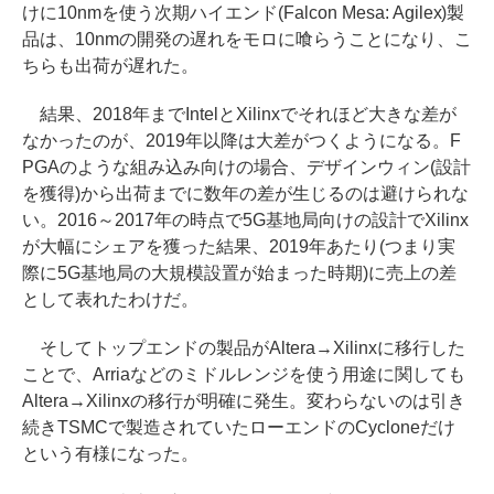
けに10nmを使う次期ハイエンド(Falcon Mesa: Agilex)製
品は、10nmの開発の遅れをモロに喰らうことになり、こ
ちらも出荷が遅れた。
結果、2018年までIntelとXilinxでそれほど大きな差が
なかったのが、2019年以降は大差がつくようになる。F
PGAのような組み込み向けの場合、デザインウィン(設計
を獲得)から出荷までに数年の差が生じるのは避けられな
い。2016～2017年の時点で5G基地局向けの設計でXilinx
が大幅にシェアを獲った結果、2019年あたり(つまり実
際に5G基地局の大規模設置が始まった時期)に売上の差
として表れたわけだ。
そしてトップエンドの製品がAltera→Xilinxに移行した
ことで、Arriaなどのミドルレンジを使う用途に関しても
Altera→Xilinxの移行が明確に発生。変わらないのは引き
続きTSMCで製造されていたローエンドのCycloneだけ
という有様になった。