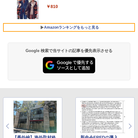
みきった日本の水 2L 8本 ラベルレス [ ケース
4
￥250
ラソン★8/4～8/11★中古パソコン ノー
2画面出力/Windows11/Windows10/Offi
パネル PU保護カバー付き 非光沢 1200:1
] [ 水 ] [ ペットボトル ] [ 箱買い ] [ ストック
￥810
￥23,760
トPC NEC VersaPro VX-4 PC-VKT16XZ
ce/中古 デスクトップ デスクトップPC
高コントラスト 超軽量 640g スピーカー
Xiaomi シャオミ REDMI Buds 8 Lite ワイヤ
] [ 水分補給 ]
G4 Core i5 8250U メモリ8GB / 16GB 中
内蔵 Type-C/HDMI 接続 PS5/Switch/PC/
レスイヤホン Bluetooth 5.4 ノイズキャンセ
古SSD 2.5インチ128GB / 256GB / 512G
スマホ対応 MFP156T1F
リング ANC 36時間再生
￥37,800
￥998
B Windows11 Pro 64bit【送料無料】
Amazonランキングをもっと見る
【1年保証】
￥8,999
￥3,480
￥17,800
NEC Mate ML-D 単体 Windows11 64bit
5
HDMI Core i5 12400 メモリー16GB 高
Google 検索で当サイトの記事を優先表示させる
速SSD256GB+HDD500GB DVDマルチ
【楽天1位!1,600円OFFクーポン 8/4 20:
5
デスクトップパソコン【中古】【30日保
00-8/11 01:59】Xiaomi Monitor A24i 20
【1500円OFFクーポン】【テンキー&Wi
証】20007027
26 ディスプレイ 1080P 23.8インチ 144
5
-Fi】ノートパソコン 15.6インチ SSD128
Hzリフレッシュレート sRGB99% 1670
GB メモリ8GB Core i3 第8世代 Micros
万色 300nits ΔE＜1 低ブルーライト 大
￥59,800
oft Office付き Windows11 Lenovo Thi
画面 TÜV認証 目にやさしい 調整可能な
nkpad L580 中古ノートパソコン PC パ
スタンド VESA
ソコン 中古ノートPC 中古PC SSD1TB
メモリ16GB 中古パソコン レノボ
￥12,580
￥21,800
【番外編】海外取材終
新命令FREDの導入