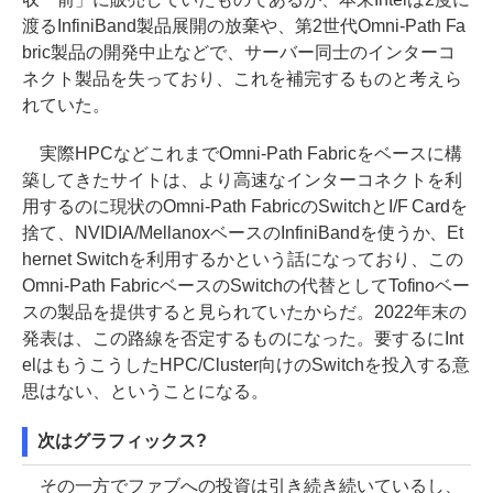
渡るInfiniBand製品展開の放棄や、第2世代Omni-Path Fa
bric製品の開発中止などで、サーバー同士のインターコ
ネクト製品を失っており、これを補完するものと考えら
れていた。
実際HPCなどこれまでOmni-Path Fabricをベースに構
築してきたサイトは、より高速なインターコネクトを利
用するのに現状のOmni-Path FabricのSwitchとI/F Cardを
捨て、NVIDIA/MellanoxベースのInfiniBandを使うか、Et
hernet Switchを利用するかという話になっており、この
Omni-Path FabricベースのSwitchの代替としてTofinoベー
スの製品を提供すると見られていたからだ。2022年末の
発表は、この路線を否定するものになった。要するにInt
elはもうこうしたHPC/Cluster向けのSwitchを投入する意
思はない、ということになる。
次はグラフィックス?
その一方でファブへの投資は引き続き続いているし、