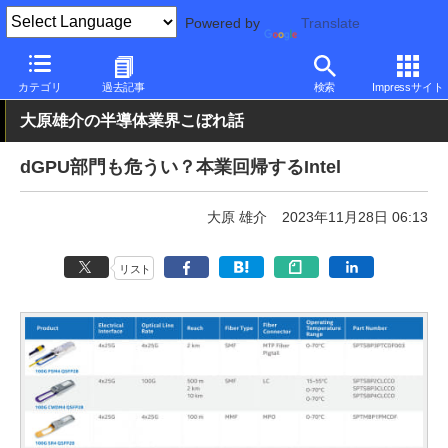
Powered by
Translate
PC Watch
半導体/周辺機器
CPU
Intel
カテゴリ
過去記事
検索
Impressサイト
大原雄介の半導体業界こぼれ話
dGPU部門も危うい？本業回帰するIntel
大原 雄介
2023年11月28日 06:13
リスト