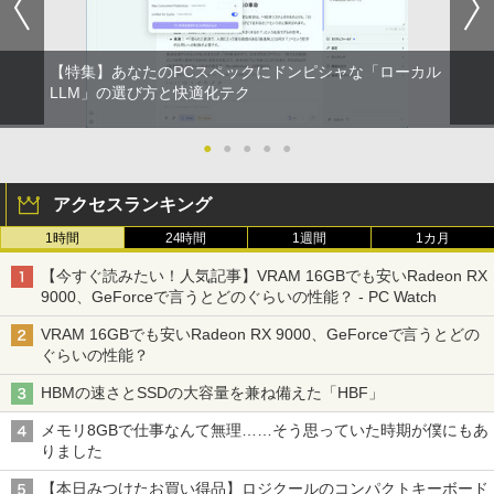
【特集】あなたのPCスペックにドンピシャな「ローカル
LLM」の選び方と快適化テク
●
●
●
●
●
アクセスランキング
1時間
24時間
1週間
1カ月
【今すぐ読みたい！人気記事】VRAM 16GBでも安いRadeon RX
9000、GeForceで言うとどのぐらいの性能？ - PC Watch
VRAM 16GBでも安いRadeon RX 9000、GeForceで言うとどの
ぐらいの性能？
HBMの速さとSSDの大容量を兼ね備えた「HBF」
メモリ8GBで仕事なんて無理……そう思っていた時期が僕にもあ
りました
【本日みつけたお買い得品】ロジクールのコンパクトキーボード