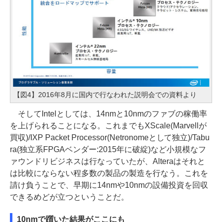
【図4】2016年8月に国内で行なわれた説明会での資料より
そしてIntelとしては、14nmと10nmのファブの稼働率
を上げられることになる。これまでもXScale(Marvellが
買収)/IXP Packet Processor(Netronomeとして独立)/Tabu
ra(独立系FPGAベンダー:2015年に破綻)など小規模なフ
ァウンドリビジネスは行なっていたが、Alteraはそれと
は比較にならない程多数の製品の製造を行なう。これを
請け負うことで、早期に14nmや10nmの設備投資を回収
できるめどが立つということだ。
10nmで躓いた結果がここにも