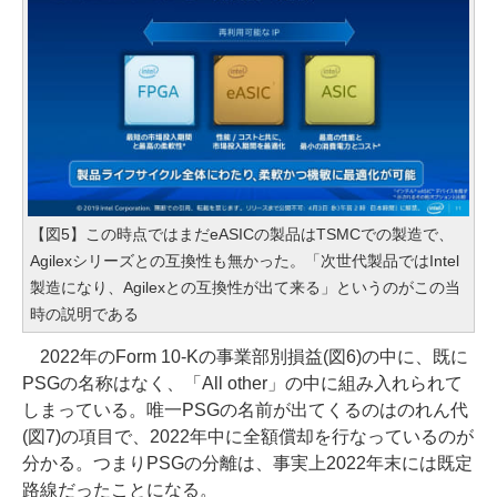
【図5】この時点ではまだeASICの製品はTSMCでの製造で、
Agilexシリーズとの互換性も無かった。「次世代製品ではIntel
製造になり、Agilexとの互換性が出て来る」というのがこの当
時の説明である
2022年のForm 10-Kの事業部別損益(図6)の中に、既に
PSGの名称はなく、「All other」の中に組み入れられて
しまっている。唯一PSGの名前が出てくるのはのれん代
(図7)の項目で、2022年中に全額償却を行なっているのが
分かる。つまりPSGの分離は、事実上2022年末には既定
路線だったことになる。