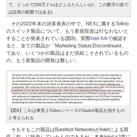
で、どっかで200万ドルほどふえたらしい(が、この数字の前で
は誤差の範囲ではある)
その2022年末の決算発表の中で、NEXに属するTofino
のスイッチ製品について、もう新規投資は行なわないと
することが発表されている(図8)。実際
Intel Ark
で確認す
ると、全ての製品が「Marketing Status:Discontinued」
であり、いくつかの製品はまだ供給こそされているもの
の、もう新製品の開発は難しい。
【図8】これは事実上TofinoシリーズのSwitch製品を指すもの
と考えられる
そもそもこの製品はBarefoot NetworksがIntelによる買
収「前」に販売していたものであるが、本来Intelは2度に