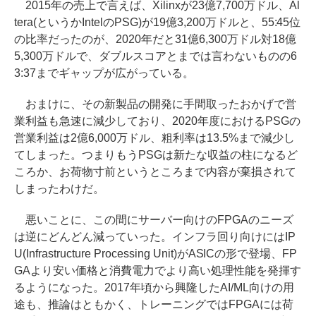
2015年の売上で言えば、Xilinxが23億7,700万ドル、Al
tera(というかIntelのPSG)が19億3,200万ドルと、55:45位
の比率だったのが、2020年だと31億6,300万ドル対18億
5,300万ドルで、ダブルスコアとまでは言わないものの6
3:37までギャップが広がっている。
おまけに、その新製品の開発に手間取ったおかげで営
業利益も急速に減少しており、2020年度におけるPSGの
営業利益は2億6,000万ドル、粗利率は13.5%まで減少し
てしまった。つまりもうPSGは新たな収益の柱になるど
ころか、お荷物寸前というところまで内容が棄損されて
しまったわけだ。
悪いことに、この間にサーバー向けのFPGAのニーズ
は逆にどんどん減っていった。インフラ回り向けにはIP
U(Infrastructure Processing Unit)がASICの形で登場、FP
GAより安い価格と消費電力でより高い処理性能を発揮す
るようになった。2017年頃から興隆したAI/ML向けの用
途も、推論はともかく、トレーニングではFPGAには荷