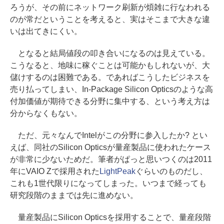
ろうが、その前にネットワーク刷新が煩雑に行なわれる
のが常だということを考えると、実はそこまで大きな違
いは出てきにくい。
となると結局値段の叩き合いになるのは見えている。
こうなると、地味に稼ぐことは可能かもしれないが、大
儲けするのは困難である。であればこうしたビジネスを
売り払ってしまい、In-Package Silicon Opticsのような高
付加価値が期待できる分野に集中する、という考え方は
分からなくもない。
ただ、元々なんでIntelがこの分野に参入したか? とい
えば、同社のSilicon Opticsが量産製品に使われたケース
が非常に少ないためだ。筆者がぱっと思いつくのは2011
年にVAIO Zで採用された
LightPeak
ぐらいのものだし、
これも1世代限りになってしまった。いつまで経っても
研究段階のままでは先に進めない。
量産製品にSilicon Opticsを採用することで、量産段階