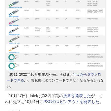
【図1】2022年10月現在のFlyer。今はまだ
Intelからダウンロ
ードできる
が、買収後はダウンロードできなくなるかもしれな
い。
10月27日にIntelは第3四半期の
決算を発表した
が、こ
れに先立ち10月4日に
PSGのスピンアウトを発表した
。