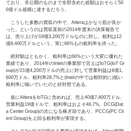
ており、非公開のものまで全部含めた総額はおそらく50
0億ドル規模に達するだろう。
こうした多数の買収の中で、Alteraはかなり筋が良か
った。というのは買収直前の2014年度末の決算報告で
は、売り上げが19億3,200万ドルなのに対し、粗利は12
億8,400万ドルという、実に66%もの粗利率を誇った。
絶対額はともかく、粗利率は66%という大変に優れた
業績であり、2014年のIntelの事業部で言えばIoTG(IoT Gr
oup)が21億4,200万ドルの売上に対して営業利益は6億1,
600万ドル、粗利率28.7%と(Intelの中では相対的に)低い
粗利率に喘いでいたのと好対照である。
仮にAlteraをIoTGに含めれば、売上40億7,400万ドル、
営業利益19億ドルで、粗利率はおよそ46.7%。DCG(Dat
a Center Group)の次になる稼ぎ頭であり、PCCG(PC Cli
ent Group)を上回る粗利率が実現する。