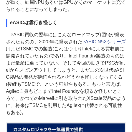
が重く、結局NPUあるいはGPUがそのマーケットに充て
られることになってしまった。
eASICは雲行き怪しく
eASIC買収の翌年にはこんなロードマップ(図5)が発表
されたものの、2020年に発表された
eASIC N5Xシリーズ
はまだTSMCでの製造(これはつまりIntelによる買収前に
開発されていたもの)であり、Intel Foundry製造のものは
まだ量産に至っていない。そして今回の動きでPSGがInt
elからスピンアウトしてしまうと、まだこの次世代eASI
C製品の開発が継続されるかどうかも怪しくなってくる
(後継もTSMCで、という可能性もある。もっと言えば、
Agilex自身もどこまでIntel Foundryを頼るか怪しいとこ
ろで、かつてのMarvellに引き取られたXScale製品のよう
に、将来はTSMCを利用したAgilexに代替される可能性
もある)。