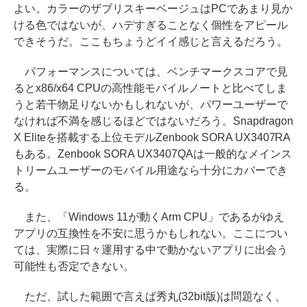
よい。カラーのザブリスキーベージュはPCであまり見か
ける色ではないが、ハデすぎることなく個性をアピール
できそうだ。ここもちょうどイイ感じと言えるだろう。
パフォーマンスについては、ベンチマークスコアで見
るとx86/x64 CPUの高性能モバイルノートと比べてしま
うと若干物足りないかもしれないが、パワーユーザーで
なければ不満を感じるほどではないだろう。Snapdragon
X Eliteを搭載する上位モデルZenbook SORA UX3407RA
もある。Zenbook SORA UX3407QAは一般的なメインス
トリームユーザーのモバイル用途なら十分にカバーでき
る。
また、「Windows 11が動くArm CPU」であるがゆえ
アプリの互換性を不安に思うかもしれない。ここについ
ては、実際に日々運用する中で動かないアプリに出会う
可能性も否定できない。
ただ、試した範囲で言えば秀丸(32bit版)は問題なく、