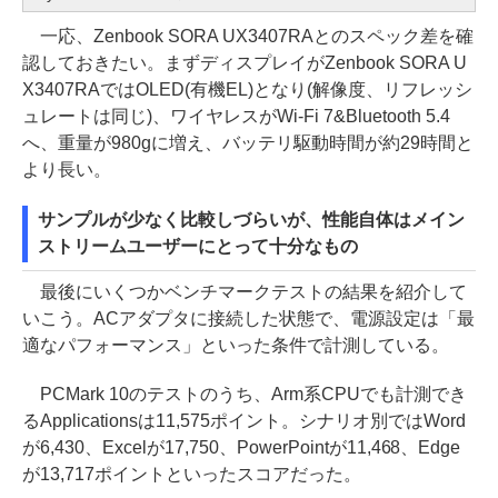
一応、Zenbook SORA UX3407RAとのスペック差を確
認しておきたい。まずディスプレイがZenbook SORA U
X3407RAではOLED(有機EL)となり(解像度、リフレッシ
ュレートは同じ)、ワイヤレスがWi-Fi 7&Bluetooth 5.4
へ、重量が980gに増え、バッテリ駆動時間が約29時間と
より長い。
サンプルが少なく比較しづらいが、性能自体はメイン
ストリームユーザーにとって十分なもの
最後にいくつかベンチマークテストの結果を紹介して
いこう。ACアダプタに接続した状態で、電源設定は「最
適なパフォーマンス」といった条件で計測している。
PCMark 10のテストのうち、Arm系CPUでも計測でき
るApplicationsは11,575ポイント。シナリオ別ではWord
が6,430、Excelが17,750、PowerPointが11,468、Edge
が13,717ポイントといったスコアだった。