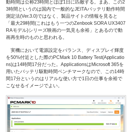
動時間は公称23時間とほぼ1日に匹敵する。まあ、この2
3時間というのは国内で一般的なJEITAバッテリ動作時間
測定法(Ver.3.0)ではなく、製品サイトの情報を見ると
「最大29時間(これはもう一つのZenbook SORA UX3407
RAモデル)シリーズ映画の一気見も余裕」とあるので動
画再生時のものと思われる。
実機において電源設定をバランス、ディスプレイ輝度
を50%付近とした際のPCMark 10 Battery Test(Applicatio
ns)は14時間17分だった。ApplicationsはMicrosoft 365を
用いたバッテリ駆動時間ベンチマークなので、この14時
間17分というのはリアルな使い方で1日の仕事を余裕で
こなせるイメージでよい。