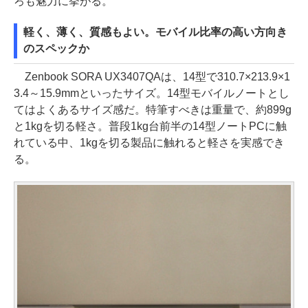
ろも魅力に挙がる。
軽く、薄く、質感もよい。モバイル比率の高い方向き
のスペックか
Zenbook SORA UX3407QAは、14型で310.7×213.9×1
3.4～15.9mmといったサイズ。14型モバイルノートとし
てはよくあるサイズ感だ。特筆すべきは重量で、約899g
と1kgを切る軽さ。普段1kg台前半の14型ノートPCに触
れている中、1kgを切る製品に触れると軽さを実感でき
る。