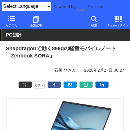
Powered by
Translate
PC Watch
パソコン/タブレット/スマートフォン
モバイルノート
カテゴリ
過去記事
検索
Impressサイト
PC短評
Snapdragonで動く899gの軽量モバイルノート
「Zenbook SORA」
石川 ひさよし
2025年2月27日 06:27
リスト