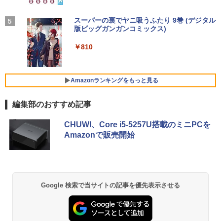
￥21,800
￥1,625
Yoothi 互換品 液晶 14.0インチ NEC LAV
4
学/WEB会議(ホワイト)
IE N14 Slim N1455/HA N1455/HAL PC-
細胞の分子生物学 [ 中村 桂子 ]
N1455HAL 対応 FullHD 1920x1080 IPS
On My Road (Stadium ver.)
スーパーの裏でヤニ吸うふたり 9巻 (デジタル
5
￥1,964
Office2024付き デスクトップPC デスク
LED LCD 液晶ディスプレイ 修理交換用
版ビッグガンガンコミックス)
コカ・コーラ やかんの麦茶 from 爽健美茶 ラ
4
【★最大100%ポイント】【新生活応援・
トップ パソコン ビジネス 第14世代 core
液晶パネル
￥22,000
ベルレス 650mlPET×24本
4
￥250
2026】【Office 2019 H&B】【カメラ×F
i7 第12世代 corei3 corei5 Windows11
￥810
HD】富士通 LIFEBOOK U939/第8世代 C
SSD 128GB～2TB メモリ8GB～32GB 2
Xiaomi シャオミ REDMI Buds 8 Lite ワイヤ
￥9,800
￥2,009
ore i5/メモリ:8GB/M.2 SSD:256GB/512
年保証 安い 激安 オフィス業務 事務作業
レスイヤホン Bluetooth 5.4 ノイズキャンセ
GB/1TB/Wi-fi/Bluetooth/13.3型/HDMI/U
デスクワーク 動画視聴 おしゃれ 本体の
リング ANC 36時間再生
SB-C/USB3.1/パソコン 中古PC 中古ノー
み
Amazonランキングをもっと見る
トパソコン Windows11
￥3,480
【期間限定10%OFFクーポン 8/12 10時
5
￥45,700
まで】 ゲーミングモニター 24.5インチ F
編集部のおすすめ記事
￥25,800
HD 240Hz 1ms Fast IPSパネル HDMI2.0
×1 DP1.4×1 Adaptive Sync対応 フリッ
カーフリー ブルーライトカット モニター
CHUWI、Core i5-5257U搭載のミニPCを
★レノボ / Lenovo ThinkCentre M70q
ディスプレイ MAXZEN MGM25IC04-F2
5
Amazonで販売開始
ノートパソコン 新品 14インチ Office搭
Tiny Gen 5 12TES7DK00 (Windows 11
40
5
載 Windows11 Pro 日本語キーボード メ
Pro/インテル Core i5 14500T/メモリ:16
モリ 12GB SSD 128GB 256GB 512GB 1
GB/SSD:256GB)【デスクトップパソコ
￥12,980
TB Webカメラ WiFi Bluetooth 選べる
ン】【送料無料】
カラー 14型 薄型 軽量
￥139,500
Google 検索で当サイトの記事を優先表示させる
￥29,800