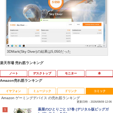
3DMark(Sky Diver)の結果は5,050だった
楽天市場 売れ筋ランキング
ノート
デスクトップ
モニター
本
Amazon売れ筋ランキング
イヤフォン
ミュージック
ドリンク
コミック
8月5日限定10倍＆抽選10000P！｜2021
R309-Apple Mac mini A1347 1点 MacO
【中古良品】【安心保証】Princeton 21.
YOGAポーズの教科書 [ 綿本彰 ]
1
1
1
1
Amazon ゲーミングデバイス の売れ筋ランキング
年モデル！高性能ノートパソコン Windo
S Catalina 10.15.7/CPU Core i5-4260U/
5型ワイドカラー液晶ディスプレイ PTF
ws11 富士通 LIFEBOOK A5511 第11世
メモリ 4GB/SATA 500GB intel HD Grap
WDE-22W / PTFBDE-22W ブラック/ ホ
更新日時：2026/08/09 12:06
￥2,090
代Celeron 6305U最大メモリ32GB 秒速
hics 5000 1536MB グラフィックス搭載
ワイト色 スピーカー搭載 プリンストン
Anker Soundcore P40i オフホワイト
BRUCE WAYNE feat. Flo Milli, ATL Jacob
【Amazon.co.jp限定】 い・ろ・は・す 2L P
薬屋のひとりごと 17巻 (デジタル版ビッグガ
起動新品SSD2TB テンキー内蔵 15.6型大
★送料無料【中古動作品】