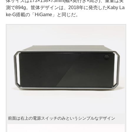
体サイズは173×158×73mm(幅×奥行き×高さ)、重量は実
測で894g。筐体デザインは、2018年に発売したKaby La
ke-G搭載の「HiGame」と同じだ。
前面は右上の電源スイッチのみというシンプルなデザイン