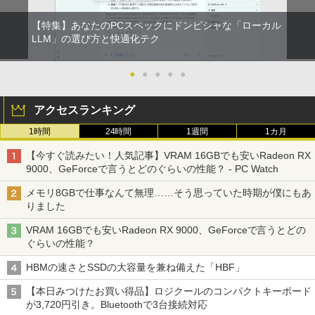
【特集】あなたのPCスペックにドンピシャな「ローカル
LLM」の選び方と快適化テク
●
●
●
●
●
アクセスランキング
1時間
24時間
1週間
1カ月
【今すぐ読みたい！人気記事】VRAM 16GBでも安いRadeon RX
9000、GeForceで言うとどのぐらいの性能？ - PC Watch
メモリ8GBで仕事なんて無理……そう思っていた時期が僕にもあ
りました
VRAM 16GBでも安いRadeon RX 9000、GeForceで言うとどの
ぐらいの性能？
HBMの速さとSSDの大容量を兼ね備えた「HBF」
【本日みつけたお買い得品】ロジクールのコンパクトキーボード
が3,720円引き。Bluetoothで3台接続対応