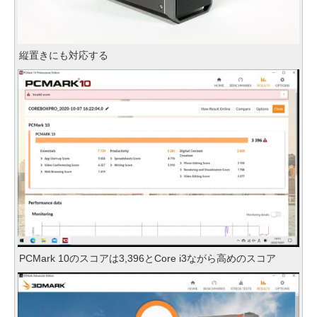
縦置きにも対応する
PCMark 10のスコアは3,396とCore i3ながら高めのスコア