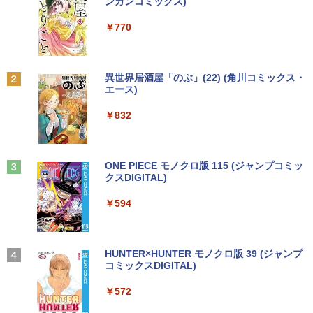
[Explicit]
ET ラベルレス ×8本
ンガンコミックス)
画面 ノートパソコン中古 オフィス付き
￥4,050
￥7,990
Microsoftoffice2024可 送料無料 WIFI
￥6,480
￥250
￥1,112
￥770
￥15,120
ザ・ファブル 全巻セット(1-22巻セット)
2
（ヤンマガKCスペシャル） [ 南勝久 ]
アースドリームス 厳選おまかせモニター
2
中古パソコン | NEC | Mate MRL36L-5 |
21.5型〜27型ワイド 【HDMI対応 / FULL
2
Anker Soundcore P31i ブラック
BRUCE WAYNE feat. Flo Milli, ATL Jacob
by Amazon 天然水 ラベルレス 500ml ×24本
異世界居酒屋「のぶ」(22) (角川コミックス・
Windows11 | デスクトップ | 一年保証 |
HD解像度】 大手メーカー液晶 (Dell/HP/
￥19,118
[Explicit]
富士山の天然水 バナジウム含有 水 ミネラル
エース)
新古品ノートパソコン Intel Celeron Wi
第9世代 | Core i3 9100 3.6(〜最大4.2)G
NEC等) テレワーク デュアルモニター S
2
ウォーター ペットボトル 静岡県産 500ミリリ
￥5,990
ndows11 Pro Office 2024付き メモリ16
Hz | MEM:8GB | SSD:256GB(新品) | DV
witch PS4 PS5対応 【整備済み中古品】
ットル (Smart Basic)
￥250
￥832
GB SSD512GB 12型/14型選択可 Blueto
Dマルチ | Win11Pro64bit
oth 無線LAN USB3.0 軽量 モバイル ビ
￥6,470
￥1,380
ジネス 在宅勤務 学生向け
￥15,000
現代ギリシア語辞典第3版 [ 川原拓雄 ]
3
Anker Soundcore Liberty 5 ミッドナイトブ
見知らぬ糸
ONE PIECE モノクロ版 115 (ジャンプコミッ
￥21,980
￥19,800
ラック
クスDIGITAL)
by Amazon 天然水ラベルレス 2L×9本
【選べる2色 コスパ抜群】モバイルモニ
3
￥250
【エントリーでポイント100％還元のチ
ター 15.6インチ フルHD 100%sRGB 非
3
￥14,990
￥594
￥1,117
ャンス】GMKtec G5S ミニpc 【Intel N
光沢IPS パネル Type-C対応 miniHDMI V
【1500円OFFクーポン】【DVDドライブ
5095 DDR5 8GB 128GB SSD】mini pc
ESA対応 650g/889g 2色から選択可能 モ
3
&テンキー】ノートパソコン 中古パソコ
Windows11 Pro 超軽量 4コア/4スレッド
ニター サブディスプレイ テレワーク 在
ン 15.6インチ SSD256GB メモリ8GB C
2.9GHz ミニパソコン M.2 2242 SATA WI
宅勤務 UPERFECT
実写映画『ブルーロック』公式PHOTO
4
ore i3-8130U 第8世代 Microsoft Office
FI6 Bluetooth5.2 4K 2画面出力 デスク
【2026年アップグレード版】AOKIMI ワイヤ
On My Road (Stadium ver.)
HUNTER×HUNTER モノクロ版 39 (ジャンプ
BOOK （講談社 MOOK） [ 講談社 ]
付き Windows11 東芝 dynabook B65
トップPC NucBox みにpc 省エネ オフィ
レスイヤホン bluetooth イヤホン V12 小型
コミックスDIGITAL)
by Amazon 炭酸水 ラベルレス 500ml ×24本
￥8,999
ノートパソコン 中古 PC パソコン 中古ノ
ス
軽量 ブルートゥースHi-Fi 最大36時間再生 ぶ
強炭酸水 ペットボトル 500ミリリットル (Sm
￥250
￥2,200
ートPC 最大SSD1TB 最大メモリ16GB
るーとゅーす コードレス ENCノイズキャン
art Basic)
￥572
セリング 自動ペアリング Type-C充電 マイク
￥46,248
付き 防水 タッチ式音量調整 スポーツ/通勤/通