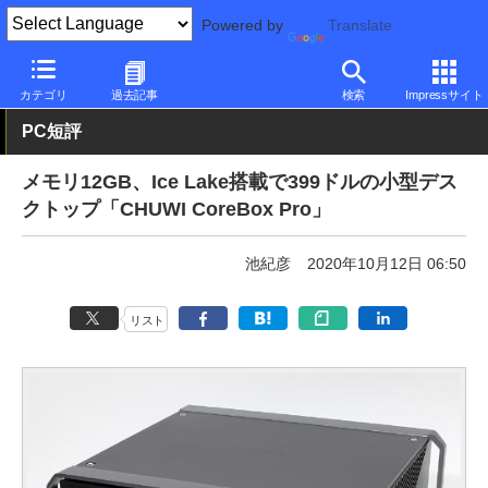
Powered by
Translate
PC Watch
パソコン/タブレット/スマートフォン
NUC/小型パソコ
カテゴリ
過去記事
検索
Impressサイト
PC短評
メモリ12GB、Ice Lake搭載で399ドルの小型デス
クトップ「CHUWI CoreBox Pro」
池紀彦
2020年10月12日 06:50
リスト