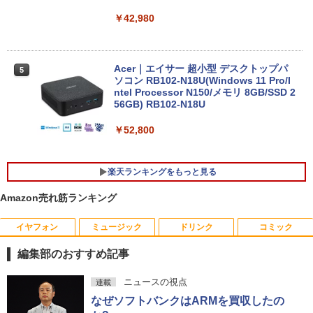
￥42,980
【新品】【楽天1位！】ノートパソコン
5
新品第13世代CPU搭載ノートPC Office
付きノートパソコン 初心者向け Window
Acer｜エイサー 超小型 デスクトップパ
5
s11 初期設定済 Webカメラ zoom 日本語
ソコン RB102-N18U(Windows 11 Pro/I
キーボード 14.1型 Intel Celeron メモリ
ntel Processor N150/メモリ 8GB/SSD 2
8GB SSD1TB(最大) 大容量バッテリービ
56GB) RB102-N18U
ジネス 大学生 プレゼント 学生向け
￥52,800
￥29,800
楽天ランキングをもっと見る
Amazon売れ筋ランキング
イヤフォン
ミュージック
ドリンク
コミック
R090-DELL E2220H 21.5インチ 液晶モ
アンダーニンジャ（18） 【電子書籍】[
1
1
ニタ 1点 フルHD(1920x1080) DisplayP
花沢健吾 ]
編集部のおすすめ記事
ort/VGA 応答速度:5ms ★送料無料★
【中古動作品】
￥792
Anker Soundcore P40i ブラック
BRUCE WAYNE feat. Flo Milli, ATL Jacob
【Amazon.co.jp限定】 い・ろ・は・す 2L P
薬屋のひとりごと 17巻 (デジタル版ビッグガ
ニュースの視点
連載
[Explicit]
ET ラベルレス ×8本
ンガンコミックス)
￥3,650
なぜソフトバンクはARMを買収したの
￥7,990