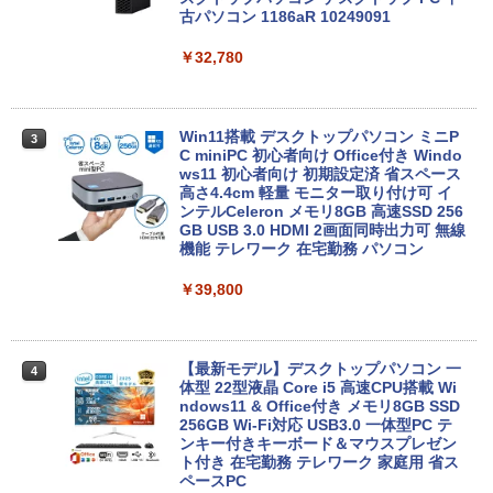
古パソコン 1186aR 10249091
￥24,980
￥32,780
送料無料 あす楽対応 即日発送 中古良品
3
フルHD対応WUXGA 12.1インチ Panaso
nic Let's note CF-SZ6Z Windows11 七
Win11搭載 デスクトップパソコン ミニP
3
世代Core i7-7600U 16GB 爆速512GB-S
C miniPC 初心者向け Office付き Windo
SD カメラ 無線 Office付 Win11【ノート
ws11 初心者向け 初期設定済 省スペース
パソコン 中古パソコン 中古PC】（Wind
高さ4.4cm 軽量 モニター取り付け可 イ
ows10も対応可能 Win10）
ンテルCeleron メモリ8GB 高速SSD 256
GB USB 3.0 HDMI 2画面同時出力可 無線
機能 テレワーク 在宅勤務 パソコン
￥28,589
￥39,800
超得2,000円OFF&P5倍｜第8世代 office
4
付き｜楽天1位 三冠獲得｜豪華特典付き
｜最大180日保証｜Core i5 第8世代｜中
【最新モデル】デスクトップパソコン 一
4
古ノートパソコン Windows11 office付
体型 22型液晶 Core i5 高速CPU搭載 Wi
き｜15.6型 テンキー付き｜ノートパソコ
ndows11 & Office付き メモリ8GB SSD
ンWindows11 第8世代｜ノートパソコン
256GB Wi-Fi対応 USB3.0 一体型PC テ
｜パソコン｜PC｜中古PC
ンキー付きキーボード＆マウスプレゼン
ト付き 在宅勤務 テレワーク 家庭用 省ス
ペースPC
￥29,800