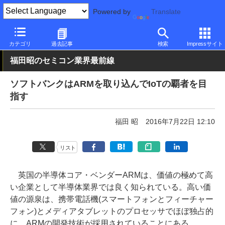
Powered by
Translate
PC Watch
半導体/周辺機器
CPU
Arm
カテゴリ
過去記事
検索
Impressサイト
福田昭のセミコン業界最前線
ソフトバンクはARMを取り込んでIoTの覇者を目
指す
福田 昭
2016年7月22日 12:10
リスト
英国の半導体コア・ベンダーARMは、価値の極めて高
い企業として半導体業界では良く知られている。高い価
値の源泉は、携帯電話機(スマートフォンとフィーチャー
フォン)とメディアタブレットのプロセッサでほぼ独占的
に、ARMの開発技術が採用されていることにある。