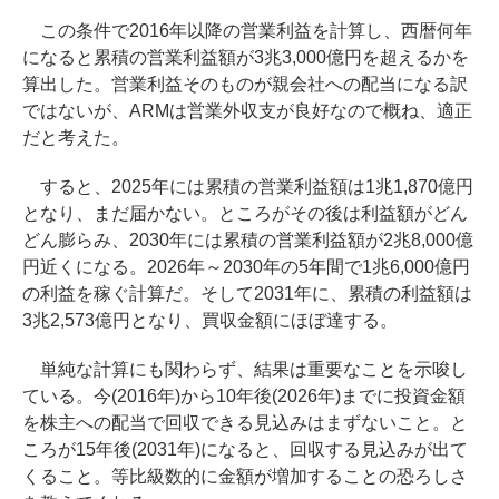
この条件で2016年以降の営業利益を計算し、西暦何年
になると累積の営業利益額が3兆3,000億円を超えるかを
算出した。営業利益そのものが親会社への配当になる訳
ではないが、ARMは営業外収支が良好なので概ね、適正
だと考えた。
すると、2025年には累積の営業利益額は1兆1,870億円
となり、まだ届かない。ところがその後は利益額がどん
どん膨らみ、2030年には累積の営業利益額が2兆8,000億
円近くになる。2026年～2030年の5年間で1兆6,000億円
の利益を稼ぐ計算だ。そして2031年に、累積の利益額は
3兆2,573億円となり、買収金額にほぼ達する。
単純な計算にも関わらず、結果は重要なことを示唆し
ている。今(2016年)から10年後(2026年)までに投資金額
を株主への配当で回収できる見込みはまずないこと。と
ころが15年後(2031年)になると、回収する見込みが出て
くること。等比級数的に金額が増加することの恐ろしさ