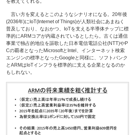
を教えてくれる。
言い方を変えるとこのようなシナリオになる。20年後
(2036年)にIoT(Internet of Things)が人類社会にあまねく
普及しており、なおかつ、IoTを支える半導体チップに標
準的にARMコアが内蔵されているとしたら。古くは通信
事業で独占的地位を謳歌した日本電信電話公社(NTT)やP
Cの覇者となったMicrosoftとIntel、インターネット検索
エンジンの標準となったGoogleと同様に、ソフトバンク
とARMはIoTインフラを標準的に支える企業となるのか
もしれない。