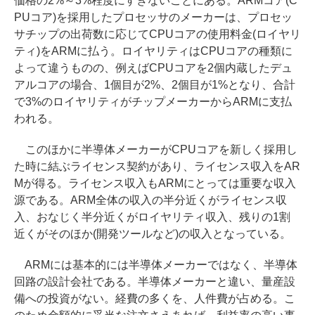
価格の2%～3%程度にすぎないことにある。ARMコア(C
PUコア)を採用したプロセッサのメーカーは、プロセッ
サチップの出荷数に応じてCPUコアの使用料金(ロイヤリ
ティ)をARMに払う。ロイヤリティはCPUコアの種類に
よって違うものの、例えばCPUコアを2個内蔵したデュ
アルコアの場合、1個目が2%、2個目が1%となり、合計
で3%のロイヤリティがチップメーカーからARMに支払
われる。
このほかに半導体メーカーがCPUコアを新しく採用し
た時に結ぶライセンス契約があり、ライセンス収入をAR
Mが得る。ライセンス収入もARMにとっては重要な収入
源である。ARM全体の収入の半分近くがライセンス収
入、おなじく半分近くがロイヤリティ収入、残りの1割
近くがそのほか(開発ツールなど)の収入となっている。
ARMには基本的には半導体メーカーではなく、半導体
回路の設計会社である。半導体メーカーと違い、量産設
備への投資がない。経費の多くを、人件費が占める。こ