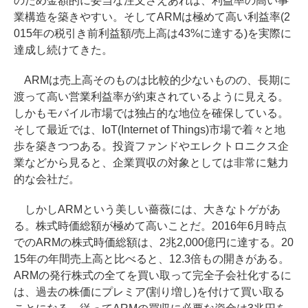
のため金額的に妥当な注文さえあれば、利益率の高い事
業構造を築きやすい。そしてARMは極めて高い利益率(2
015年の税引き前利益額/売上高は43%に達する)を実際に
達成し続けてきた。
ARMは売上高そのものは比較的少ないものの、長期に
渡って高い営業利益率が約束されているように見える。
しかもモバイル市場では独占的な地位を確保している。
そして最近では、IoT(Internet of Things)市場で着々と地
歩を築きつつある。投資ファンドやエレクトロニクス企
業などから見ると、企業買収の対象としては非常に魅力
的な会社だ。
しかしARMという美しい薔薇には、大きなトゲがあ
る。株式時価総額が極めて高いことだ。2016年6月時点
でのARMの株式時価総額は、2兆2,000億円に達する。20
15年の年間売上高と比べると、12.3倍もの開きがある。
ARMの発行株式の全てを買い取って完全子会社化するに
は、過去の株価にプレミア(割り増し)を付けて買い取る