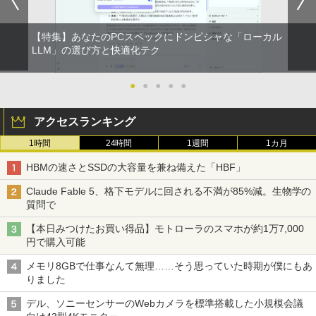
【特集】あなたのPCスペックにドンピシャな「ローカル
LLM」の選び方と快適化テク
●
●
●
●
●
アクセスランキング
1時間
24時間
1週間
1カ月
HBMの速さとSSDの大容量を兼ね備えた「HBF」
Claude Fable 5、格下モデルに回される不満が85%減。生物学の
質問で
【本日みつけたお買い得品】モトローラのスマホが約1万7,000
円で購入可能
メモリ8GBで仕事なんて無理……そう思っていた時期が僕にもあ
りました
デル、ソニーセンサーのWebカメラを標準搭載した小規模会議