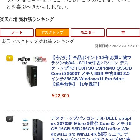
とを喜ぶべきかもしれない。
楽天市場 売れ筋ランキング
ノート
デスクトップ
モニター
本
楽天 デスクトップ 売れ筋ランキング
更新日時：2026/08/07 23:00
【期間限定 ポイントUP＆クーポン配
【今だけ】全品ポイント10倍 お買い物マ
1
1
布】 Lenovo 500e Chromebook Gen 4
ラソン★8/4～8/11★中古パソコン デス
s 2in1 ノートパソコン 83L5S00000 Chr
クトップPC FUJITSU ESPRIMO Q558/B
omeOS N100 メモリ4GB eMMC64GB 1
Core i5 9500T メモリ8GB 中古SSD 2.5
1.6インチ タッチ対応 再生品Aランク
インチ256GB Windows11 Pro 64bit
【送料無料】【1年保証】
￥36,800
￥22,800
中古ノートパソコン HP ProBook 450 G
2
5 G6 G7 G8 第10世代 Core i3/i5選択可
デスクトップパソコン デル DELL optipl
2
Windows11 Pro Office 2024付き メモリ
ex 3070SF Micro 9世代 Core i5 メモリ8
16GB SSD512GB 15.6型 Webカメラ テ
GB 16GB SSD256GB HDMI office Win
ンキー 軽量 ビジネス 在宅勤務 学生向け
dows11 pro Win11 4K 対応 ミニPC デ
スクトップパソコン デスクトップ PC 中