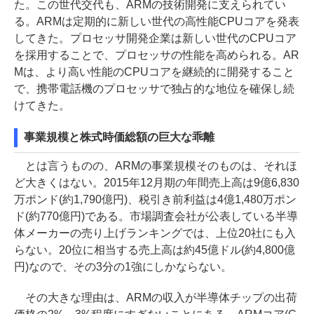
た。この世代交代も、ARMの技術開発に支えられてい
る。ARMは定期的に新しい世代の高性能CPUコアを発表
してきた。プロセッサ開発企業は新しい世代のCPUコア
を採用することで、プロセッサの性能を高められる。AR
Mは、より高い性能のCPUコアを継続的に開発すること
で、携帯電話機のプロセッサで独占的な地位を確保し続
けてきた。
事業規模と株式時価総額の巨大な乖離
とは言うものの、ARMの事業規模そのものは、それほ
ど大きくはない。2015年12月期の年間売上高は9億6,830
万ポンド(約1,790億円)、税引き前利益は4億1,480万ポン
ド(約770億円)である。市場調査会社が公表している半導
体メーカーの売り上げランキングでは、上位20社にも入
らない。20位に相当する売上高は約45億ドル(約4,800億
円)なので、その3分の1強にしかならない。
その大きな理由は、ARMの収入が半導体チップの出荷