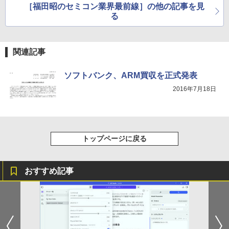
ゲーミングモニター 21.5インチ PCモニ
BUGS LIFE
スーパーの裏でヤニ吸うふたり 9巻 (デジタル
4
［福田昭のセミコン業界最前線］の他の記事を見
￥1,964
ター 100Hz 5ms 1920×1080 FHD VAパ
版ビッグガンガンコミックス)
日本史探偵コナン 全12巻セット [ 青山
コカ・コーラ やかんの麦茶 from 爽健美茶 ラ
5
る
ネル ノングレア 非光沢 チルト調整 PCモ
剛昌 ]
ベルレス 650mlPET×24本
￥250
ニター simplus シンプラス SP-NMT21
￥810
【送料無料】【レビューでモニタークリ
Xiaomi シャオミ REDMI Buds 8 Lite ワイヤ
￥12,936
￥2,009
ーナープレゼント】【メーカー1年保証】
レスイヤホン Bluetooth 5.4 ノイズキャンセ
関連記事
リング ANC 36時間再生
￥8,999
￥3,480
ソフトバンク、ARM買収を正式発表
2016年7月18日
【新商品特価11699円！8/11 1:59迄】モ
5
バイルモニター 15.6インチ ポータブルモ
ニター モバイルディスプレイ 1920×108
0 フルHD IPSパネル 非光沢 HDR スピー
カー内蔵 保護カバー付き 軽量 薄型 Type
トップページに戻る
-C ミニHDMI 在宅 テレワーク simplus
シンプラス SP-MBM156 【送料無料】
おすすめ記事
￥11,699