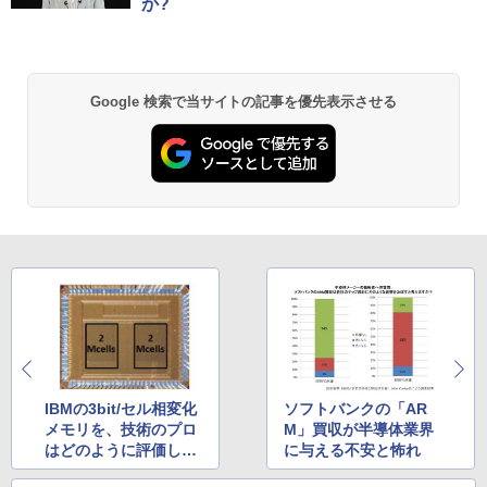
か?
￥250
￥1,112
￥770
杖と剣のウィストリア（16） 【電子書
2
籍】[ 大森藤ノ ]
中古モニター | 液晶ディスプレイ | I-O D
2
ATA | LCD-AH241EDB-B-B | 23.8型ワイ
Anker Soundcore P31i ブラック
BRUCE WAYNE feat. Flo Milli, ATL Jacob
by Amazon 天然水 ラベルレス 500ml ×24本
異世界居酒屋「のぶ」(22) (角川コミックス・
ドTFT 1920×1080(フルHD) | LEDバック
￥594
[Explicit]
富士山の天然水 バナジウム含有 水 ミネラル
エース)
Google 検索で当サイトの記事を優先表示させる
ライト | スピーカー内蔵 2系統入力(VG
ウォーター ペットボトル 静岡県産 500ミリリ
￥5,990
A・HDMI) | VGAケーブル・電源ケーブ
ットル (Smart Basic)
￥250
￥832
ル付属【30日保証】
￥1,380
￥6,280
町人Aは悪役令嬢をどうしても救いた
3
い〜どぶと空と氷の姫君〜 10【電子書
Anker Soundcore Liberty 5 ミッドナイトブ
On My Road (Stadium ver.)
ONE PIECE モノクロ版 115 (ジャンプコミッ
店共通特典イラスト付】 【電子書籍】[
ラック
クスDIGITAL)
by Amazon 天然水ラベルレス 2L×9本
目黒三吉 ]
￥250
【期間限定10%OFFクーポン 8/12 10時
3
￥14,990
￥594
￥1,117
￥726
まで】 モニター 21.5型 液晶ディスプレ
イ ベゼル ディスプレイ 液晶モニター PC
モニター 壁掛け フリッカーレス FreeSy
nc 21.5インチ 角度調節 FullHD ブルー
ライトカット VAパネル VESAフル FHD
【2026年アップグレード版】AOKIMI ワイヤ
On My Road (Stadium ver.)
HUNTER×HUNTER モノクロ版 39 (ジャンプ
キングダム 80 （ヤングジャンプコミッ
4
ノングレア MAXZEN JM22CH02
レスイヤホン bluetooth イヤホン V12 小型
コミックスDIGITAL)
by Amazon 炭酸水 ラベルレス 500ml ×24本
クス） [ 原 泰久 ]
軽量 ブルートゥースHi-Fi 最大36時間再生 ぶ
強炭酸水 ペットボトル 500ミリリットル (Sm
￥250
IBMの3bit/セル相変化
ソフトバンクの「AR
るーとゅーす コードレス ENCノイズキャン
art Basic)
￥9,480
￥572
￥770
メモリを、技術のプロ
M」買収が半導体業界
セリング 自動ペアリング Type-C充電 マイク
付き 防水 タッチ式音量調整 スポーツ/通勤/通
はどのように評価した
に与える不安と怖れ
￥1,625
学/WEB会議(ホワイト)
か