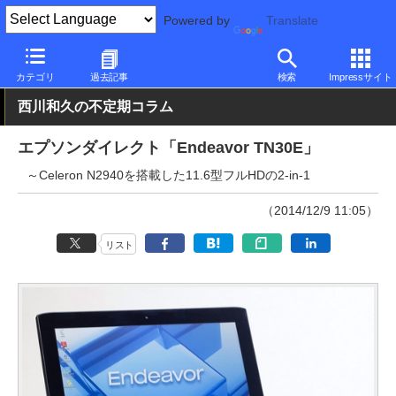
Powered by
Translate
PC Watch
パソコン/タブレット/スマートフォン
2in1
エプソン
カテゴリ
過去記事
検索
Impressサイト
西川和久の不定期コラム
エプソンダイレクト「Endeavor TN30E」
～Celeron N2940を搭載した11.6型フルHDの2-in-1
（2014/12/9 11:05）
リスト