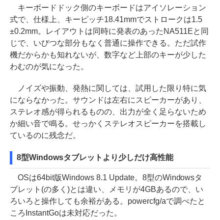
キーボードドック側のキーボードはアイソレーション
式で、仕様上、キーピッチ18.41mmでストロークは1.5
±0.2mm。レイアウトは同時に発表のあったNA511Eと同
じで、いびつな部分もなく普通に操作できる。ただ試作
機だからかも知れないが、数字など上部のキーが少した
わむのが気になった。
ノイズや振動、発熱に関しては、試用した限り特に気
にならなかった。サウンドは左右にスピーカーがあり、
ステレオ感が得られるものの、出力が全く足らないため
か細い音で鳴る。せっかくステレオスピーカーを搭載し
ているのに残念だ。
8型Windowsタブレットより少しだけ高性能
OSは64bit版Windows 8.1 Update。8型のWindowsタ
ブレット(の多く)とは違い、メモリが4GBあるので、い
ろいろと操作しても余裕がある。powercfg/aで調べたと
ころInstantGoは未対応だった。