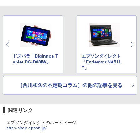
by Amazon 天然水ラベルレス 2L×9本
￥594
￥1,117
HUNTER×HUNTER モノクロ版 39 (ジャンプ
コミックスDIGITAL)
by Amazon 炭酸水 ラベルレス 500ml ×24本
強炭酸水 ペットボトル 500ミリリットル (Sm
art Basic)
￥572
ドスパラ「Diginnos T
エプソンダイレクト
￥1,625
ablet DG-D08IW」
「Endeavor NA511
E」
スーパーの裏でヤニ吸うふたり 9巻 (デジタル
版ビッグガンガンコミックス)
コカ・コーラ やかんの麦茶 from 爽健美茶 ラ
ベルレス 650mlPET×24本
［西川和久の不定期コラム］の他の記事を見る
￥810
￥2,009
関連リンク
エプソンダイレクトのホームページ
http://shop.epson.jp/