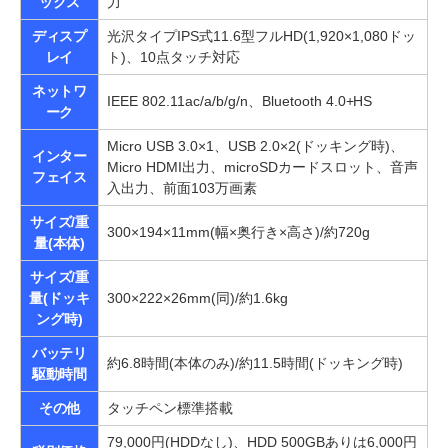
ックス
力
ディスプ
光沢タイプIPS式11.6型フルHD(1,920×1,080ドッ
レイ
ト)、10点タッチ対応
ネットワ
IEEE 802.11ac/a/b/g/n、Bluetooth 4.0+HS
ーク
Micro USB 3.0×1、USB 2.0×2(ドッキング時)、
インター
Micro HDMI出力、microSDカードスロット、音声
フェイス
入出力、前面103万画素
サイズ/重
300×194×11mm(幅×奥行き×高さ)/約720g
量(本体)
サイズ/重
量(ドッキ
300×222×26mm(同)/約1.6kg
ング時)
バッテリ
約6.8時間(本体のみ)/約11.5時間(ドッキング時)
駆動時間
その他
タッチペン標準搭載
79,000円(HDDなし)、HDD 500GBありは6,000円