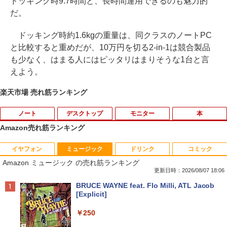
ドッキング時9.7時間と、長時間運用できるのも魅力的
だ。
ドッキング時約1.6kgの重量は、同クラスのノートPC
と比較すると重めだが、10万円を切る2-in-1は競合製品
も少なく、はまる人にはピッタリはまりそうな1台と言
えよう。
楽天市場 売れ筋ランキング
ノート
デスクトップ
モニター
本
Amazon売れ筋ランキング
イヤフォン
ミュージック
ドリンク
コミック
Amazon(アマゾン) タブレットPC New F
PHILIPS/フィリップス 241V8/11 / 23.8型
なぜ、あの人のがんは消えたのか？
1
1
1
Amazon ミュージック の売れ筋ランキング
ire Max 11(2023年発売) グレー B0B2SD
ワイド 液晶ディスプレイ FullHD/HDMI
8BVX ［11型 /Wi-Fiモデル /ストレージ：
ケーブル標準添付【中古/送料無料】※沖
更新日時：2026/08/07 18:06
￥3,828
64GB］ B0B2SD8BVX [振込不可]
縄、離島を除く
Anker Soundcore P40i ブラック
BRUCE WAYNE feat. Flo Milli, ATL Jacob
[Explicit]
￥19,980
￥5,500
￥7,990
￥250
トランスフォーマーFANBOOK 2026
2