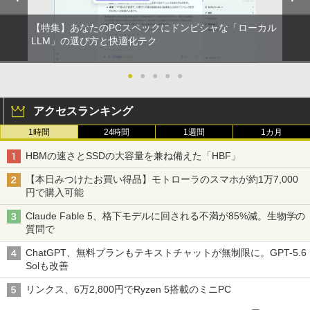
【特集】あなたのPCスペックにドンピシャな「ローカル
LLM」の選び方と快適化テク
●
●
●
●
●
アクセスランキング
1時間
24時間
1週間
1カ月
HBMの速さとSSDの大容量を兼ね備えた「HBF」
【本日みつけたお買い得品】モトローラのスマホが約1万7,000
円で購入可能
Claude Fable 5、格下モデルに回される不満が85%減。生物学の
質問で
ChatGPT、無料プランもテキストチャットが無制限に。GPT-5.6
Solも改善
リンクス、6万2,800円でRyzen 5搭載のミニPC