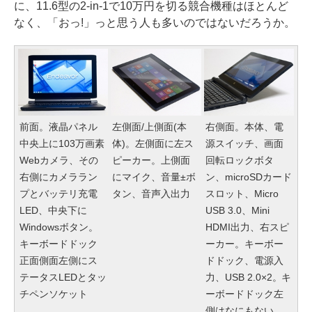
に、11.6型の2-in-1で10万円を切る競合機種はほとんど
なく、「おっ!」っと思う人も多いのではないだろうか。
前面。液晶パネル
左側面/上側面(本
右側面。本体、電
中央上に103万画素
体)。左側面に左ス
源スイッチ、画面
Webカメラ、その
ピーカー。上側面
回転ロックボタ
右側にカメララン
にマイク、音量±ボ
ン、microSDカード
プとバッテリ充電
タン、音声入出力
スロット、Micro
LED、中央下に
USB 3.0、Mini
Windowsボタン。
HDMI出力、右スピ
キーボードドック
ーカー。キーボー
正面側面左側にス
ドドック、電源入
テータスLEDとタッ
力、USB 2.0×2。キ
チペンソケット
ーボードドック左
側はなにもない