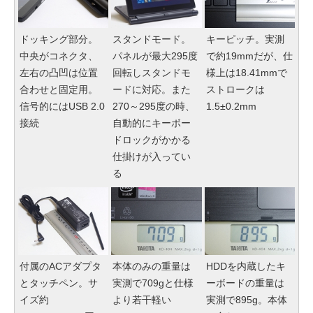
ドッキング部分。
スタンドモード。
キーピッチ。実測
中央がコネクタ、
パネルが最大295度
で約19mmだが、仕
左右の凸凹は位置
回転しスタンドモ
様上は18.41mmで
合わせと固定用。
ードに対応。また
ストロークは
信号的にはUSB 2.0
270～295度の時、
1.5±0.2mm
接続
自動的にキーボー
ドロックがかかる
仕掛けが入ってい
る
付属のACアダプタ
本体のみの重量は
HDDを内蔵したキ
とタッチペン。サ
実測で709gと仕様
ーボードの重量は
イズ約
より若干軽い
実測で895g。本体