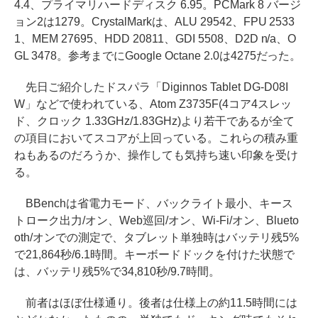
4.4、プライマリハードディスク 6.95。PCMark 8 バージ
ョン2は1279。CrystalMarkは、ALU 29542、FPU 2533
1、MEM 27695、HDD 20811、GDI 5508、D2D n/a、O
GL 3478。参考までにGoogle Octane 2.0は4275だった。
先日ご紹介したドスパラ「Diginnos Tablet DG-D08I
W」などで使われている、Atom Z3735F(4コア4スレッ
ド、クロック 1.33GHz/1.83GHz)より若干であるが全て
の項目においてスコアが上回っている。これらの積み重
ねもあるのだろうか、操作しても気持ち速い印象を受け
る。
BBenchは省電力モード、バックライト最小、キース
トローク出力/オン、Web巡回/オン、Wi-Fi/オン、Blueto
oth/オンでの測定で、タブレット単独時はバッテリ残5%
で21,864秒/6.1時間。キーボードドックを付けた状態で
は、バッテリ残5%で34,810秒/9.7時間。
前者はほぼ仕様通り。後者は仕様上の約11.5時間には