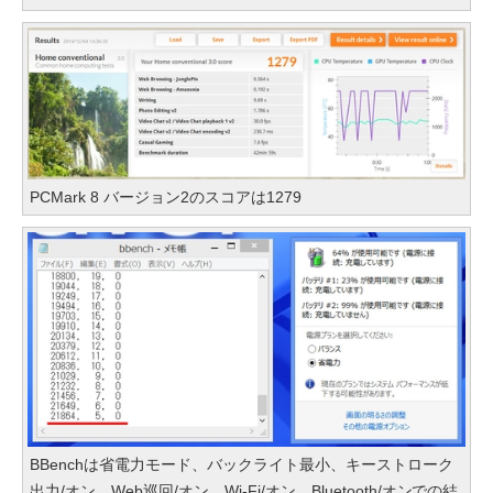
PCMark 8 バージョン2のスコアは1279
BBenchは省電力モード、バックライト最小、キーストローク
出力/オン、Web巡回/オン、Wi-Fi/オン、Bluetooth/オンでの結