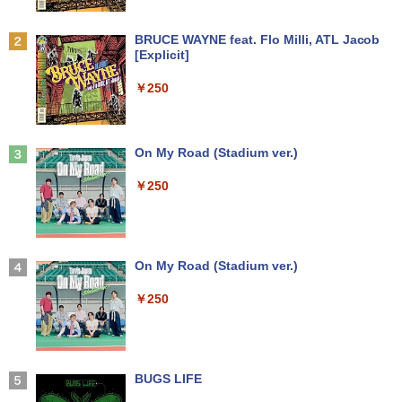
【新古品】2026年福袋 ノートパソコン
【良い】送料無料 TF: PHILIPS / フィ
2
2
Windows11 ノートPC 14インチノート
リップス 23.8型 ワイド HDMI 24インチ
￥2,500
Anker Soundcore P31i ブラック
BRUCE WAYNE feat. Flo Milli, ATL Jacob
パソコン 4GB 64GB パソコンOffice搭載
液晶モニター 243V7Q フルHD(1920x10
[Explicit]
薄型ノートPC インテルCeleron 第11世
80) スピーカー搭載 動作良品 中古
￥5,990
代 日本語キーボードデュアル USB3.0 WI
【3ケ月保証】
￥250
FI Bluetooth テレワーク応援 初心者向
け
￥6,480
機動警察パトレイバーシバシゲオ×ぴあ
3
￥21,800
（ぴあMOOK）
Anker Soundcore Liberty 5 ミッドナイトブ
On My Road (Stadium ver.)
ラック
￥1,925
モバイルモニター 15.6インチ InnoView
3
￥250
モバイルディスプレイ 自立型 1920*1080
￥14,990
【1500円OFFクーポン】【訳アリ】【W
FHD ポータブルモニター IPS液晶パネル
3
EBカメラ＋フルHD】ノートパソコン 中
薄型 軽量 持ち運び 壁掛けに対応 Switc
古パソコン 13.3インチ SSD256GB メモ
h/PS3/PS4/PS5/Xbox One/PC/スマホ/U
リ8GB Core i5-1135G7 第11世代 Micro
SBType-C/標準HDMI対応【選べる種
高校野球神奈川グラフ（2026） 第108回
4
soft Office付き Windows11 東芝 dyna
類】タッチ/ケース付き/4Kタイプ
【2026年アップグレード版】AOKIMI ワイヤ
On My Road (Stadium ver.)
全国高校野球選手権神奈川大会 [ 神奈川
book G83 中古 PC パソコン ノートPC S
レスイヤホン bluetooth イヤホン V12 小型
新聞社 ]
SD1TB メモリ16GB 軽量 薄型 ダイナブ
軽量 ブルートゥースHi-Fi 最大36時間再生 ぶ
￥8,980
￥250
ック
るーとゅーす コードレス ENCノイズキャン
￥2,200
セリング 自動ペアリング Type-C充電 マイク
付き 防水 タッチ式音量調整 スポーツ/通勤/通
￥29,800
学/WEB会議(ホワイト)
11.6インモバイルモニターIPS小型ディス
4
プレイ 1366x768 防眩光 薄型 軽量USB
BUGS LIFE
魔女と傭兵（9） 【電子書籍】[ 宮木真人
5
￥1,964
Type-C HDMIサブモニター スピーカー内
]