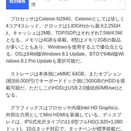
税別価格
増
プロセッサはCeleron N2940。Celeronとしては珍しく
4コア4スレッド。クロックは1.83GHzから最大2.25GH
z。キャッシュは2MB。TDP/SDPはそれぞれ7.5W/4.5W
となる。メモリは4GBを搭載。8型はメモリ2GBの製品
が多いこともあり、Windowsを使用する上で優位点とな
る。OSは64bit版Windows 8.1 Update。BTOで64bit版Wi
ndows 8.1 Pro Updateも選択可能だ。
ストレージは本体側にeMMC 64GB。またオプション
(税別6,000円)でキーボードドック側に500GBのHDDを搭
載可能だ。ただしこのHDDはUSB 2.0接続(60MB/sec)と
なる。
グラフィックスはプロセッサ内蔵Intel HD Graphics。
外部出力用としてMini HDMIを装備している。ディスプ
レイは、IPS式光沢タイプの11.6型フルHD(1,920×1,080
ドット)。10点タッチ対応で、タッチペンが標準搭載だ。