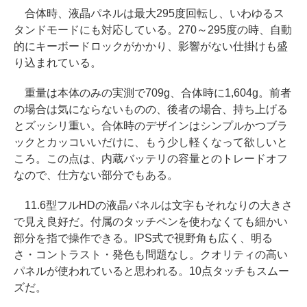
合体時、液晶パネルは最大295度回転し、いわゆるス
タンドモードにも対応している。270～295度の時、自動
的にキーボードロックがかかり、影響がない仕掛けも盛
り込まれている。
重量は本体のみの実測で709g、合体時に1,604g。前者
の場合は気にならないものの、後者の場合、持ち上げる
とズッシリ重い。合体時のデザインはシンプルかつブラ
ックとカッコいいだけに、もう少し軽くなって欲しいと
ころ。この点は、内蔵バッテリの容量とのトレードオフ
なので、仕方ない部分でもある。
11.6型フルHDの液晶パネルは文字もそれなりの大きさ
で見え良好だ。付属のタッチペンを使わなくても細かい
部分を指で操作できる。IPS式で視野角も広く、明る
さ・コントラスト・発色も問題なし。クオリティの高い
パネルが使われていると思われる。10点タッチもスムー
ズだ。