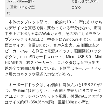
87×35×26mm(同)
と合わせて1,604g
、重量139gと小型
となる
だ
本体のタブレット部は、一般的な10～11型にありがち
なデザインと質感で特に変わっている部分はない。正面
中央上に103万画素のWebカメラ、その左にカメララン
プとバッテリ充電LED、中央下にWindowsボタン。上側
面にマイク、音量±ボタン、音声入出力。左側面は左ス
ピーカーのみ、右側面は電源スイッチ、画面回転ロック
ボタン、microSDカードスロット、Micro USB 3.0、Mini
HDMI出力、右スピーカーと、コネクタ類は音声入出力
以外全て右側に集中している。下側面はキーボードドッ
ク用のコネクタや電源入力などがある。
キーボードドックは、右側面に電源入力とUSB 2.0が2
つ。左側面には何もない。正面側面左寄りに各ステータ
スLEDとタッチペンソケットを配置。付属のACアダプタ
はサイズ約87×35×26mm(同)、重量139gと小型だ。