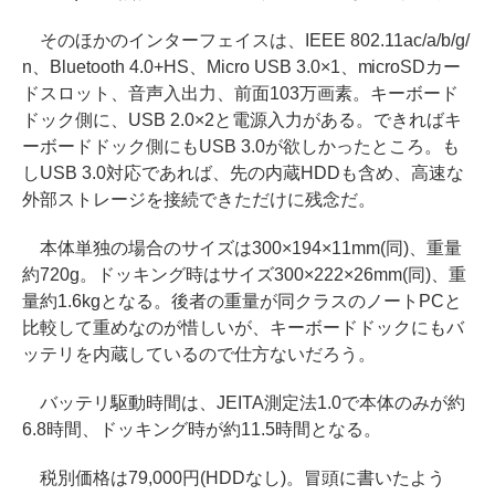
そのほかのインターフェイスは、IEEE 802.11ac/a/b/g/
n、Bluetooth 4.0+HS、Micro USB 3.0×1、microSDカー
ドスロット、音声入出力、前面103万画素。キーボード
ドック側に、USB 2.0×2と電源入力がある。できればキ
ーボードドック側にもUSB 3.0が欲しかったところ。も
しUSB 3.0対応であれば、先の内蔵HDDも含め、高速な
外部ストレージを接続できただけに残念だ。
本体単独の場合のサイズは300×194×11mm(同)、重量
約720g。ドッキング時はサイズ300×222×26mm(同)、重
量約1.6kgとなる。後者の重量が同クラスのノートPCと
比較して重めなのが惜しいが、キーボードドックにもバ
ッテリを内蔵しているので仕方ないだろう。
バッテリ駆動時間は、JEITA測定法1.0で本体のみが約
6.8時間、ドッキング時が約11.5時間となる。
税別価格は79,000円(HDDなし)。冒頭に書いたよう