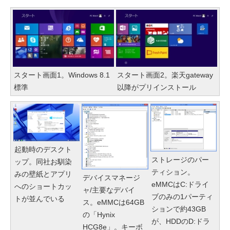
スタート画面1。Windows 8.1
スタート画面2。楽天gateway
標準
以降がプリインストール
起動時のデスクト
ストレージのパー
ップ。同社お馴染
ティション。
みの壁紙とアプリ
デバイスマネージ
eMMCはC:ドライ
へのショートカッ
ャ/主要なデバイ
ブのみの1パーティ
トが並んでいる
ス。eMMCは64GB
ションで約43GB
の「Hynix
が、HDDのD:ドラ
HCG8e」。キーボ