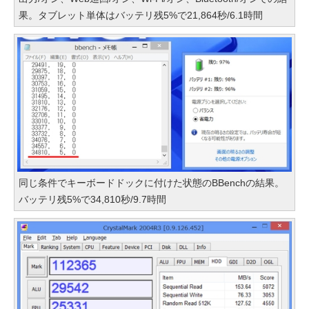
果。タブレット単体はバッテリ残5%で21,864秒/6.1時間
同じ条件でキーボードドックに付けた状態のBBenchの結果。
バッテリ残5%で34,810秒/9.7時間