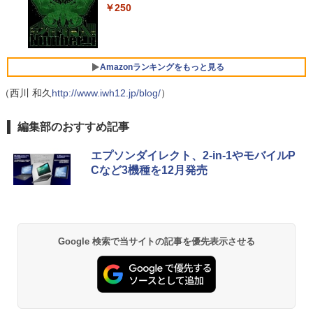
ノートパソコン 14インチ 新品 Windows
蔵Rasp PI5 /PC/Macなど対応ポータブル
4
￥250
11 Pro Office搭載 日本語キーボード メ
ディスプレイ (ブラック, 11.6)
￥792
モリ 8GB SSD 128GB 256GB 512GB 1
Xiaomi シャオミ REDMI Buds 8 Lite ワイヤ
TB Webカメラ WiFi Bluetooth 選べる
レスイヤホン Bluetooth 5.4 ノイズキャンセ
￥9,280
カラー 14型 薄型 軽量 初心者 学習向け P
リング ANC 36時間再生
C ピンク シルバー 最短当日出荷
Amazonランキングをもっと見る
￥3,480
￥29,800
（西川 和久
http://www.iwh12.jp/blog/
【お買い物マラソ開催中！P最大31.5%還
）
5
元】5年保証/Type-C/100Hz 24インチ モ
ニター USB-C IPSパネル スピーカー内蔵
【Amazon.co.jp限定】 い・ろ・は・す 2L P
薬屋のひとりごと 17巻 (デジタル版ビッグガ
編集部のおすすめ記事
HDR10 Adaptive Sync VESA対応 チル
ET ラベルレス ×8本
ンガンコミックス)
超軽量 フルHD｜富士通 U939｜中古ノー
ト調整可 オフィス用PCモニター フレー
5
トパソコン Windows11 office付き｜Co
ムレス Type-C/HDMIポート 高画質 FHD
エプソンダイレクト、2-in-1やモバイルP
￥1,112
￥770
re i5 第8世代｜メモリ 8GB SSD 256GB
フルHD 液晶モニター Minifire MF24X3C
Cなど3機種を12月発売
｜フルHD｜中古ノートパソコン 軽量｜
モバイルPC｜Fujitsu｜ノートパソコン
￥11,999
｜ノートPC｜中古パソコン｜パソコン｜
中古PC
by Amazon 天然水 ラベルレス 500ml ×24本
異世界居酒屋「のぶ」(22) (角川コミックス・
富士山の天然水 バナジウム含有 水 ミネラル
エース)
ウォーター ペットボトル 静岡県産 500ミリリ
￥29,800
Google 検索で当サイトの記事を優先表示させる
ットル (Smart Basic)
￥832
￥1,380
ONE PIECE モノクロ版 115 (ジャンプコミッ
クスDIGITAL)