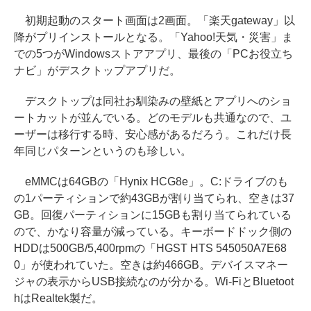
初期起動のスタート画面は2画面。「楽天gateway」以
降がプリインストールとなる。「Yahoo!天気・災害」ま
での5つがWindowsストアアプリ、最後の「PCお役立ち
ナビ」がデスクトップアプリだ。
デスクトップは同社お馴染みの壁紙とアプリへのショ
ートカットが並んでいる。どのモデルも共通なので、ユ
ーザーは移行する時、安心感があるだろう。これだけ長
年同じパターンというのも珍しい。
eMMCは64GBの「Hynix HCG8e」。C:ドライブのも
の1パーティションで約43GBが割り当てられ、空きは37
GB。回復パーティションに15GBも割り当てられている
ので、かなり容量が減っている。キーボードドック側の
HDDは500GB/5,400rpmの「HGST HTS 545050A7E68
0」が使われていた。空きは約466GB。デバイスマネー
ジャの表示からUSB接続なのが分かる。Wi-FiとBluetoot
hはRealtek製だ。