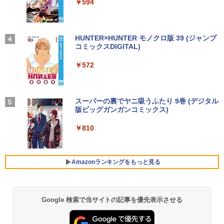
￥14,990
￥594
￥1,117
【1500円OFFクーポン】【訳アリ】【W
FHD ポータブルモニター IPS液晶パネル
3
EBカメラ＋フルHD】ノートパソコン 中
薄型 軽量 持ち運び 壁掛けに対応 Switc
古パソコン 13.3インチ SSD256GB メモ
h/PS3/PS4/PS5/Xbox One/PC/スマホ/U
リ8GB Core i5-1135G7 第11世代 Micro
SBType-C/標準HDMI対応【選べる種
高校野球神奈川グラフ（2026） 第108回
4
soft Office付き Windows11 東芝 dyna
類】タッチ/ケース付き/4Kタイプ
【2026年アップグレード版】AOKIMI ワイヤ
On My Road (Stadium ver.)
HUNTER×HUNTER モノクロ版 39 (ジャンプ
全国高校野球選手権神奈川大会 [ 神奈川
book G83 中古 PC パソコン ノートPC S
レスイヤホン bluetooth イヤホン V12 小型
コミックスDIGITAL)
新聞社 ]
by Amazon 炭酸水 ラベルレス 500ml ×24本
SD1TB メモリ16GB 軽量 薄型 ダイナブ
軽量 ブルートゥースHi-Fi 最大36時間再生 ぶ
強炭酸水 ペットボトル 500ミリリットル (Sm
￥8,980
￥250
ック
るーとゅーす コードレス ENCノイズキャン
art Basic)
￥572
￥2,200
セリング 自動ペアリング Type-C充電 マイク
付き 防水 タッチ式音量調整 スポーツ/通勤/通
￥29,800
￥1,625
学/WEB会議(ホワイト)
11.6インモバイルモニターIPS小型ディス
4
プレイ 1366x768 防眩光 薄型 軽量USB
BUGS LIFE
スーパーの裏でヤニ吸うふたり 9巻 (デジタル
魔女と傭兵（9） 【電子書籍】[ 宮木真人
5
￥1,964
Type-C HDMIサブモニター スピーカー内
版ビッグガンガンコミックス)
]
コカ・コーラ やかんの麦茶 from 爽健美茶 ラ
ノートパソコン 14インチ 新品 Windows
蔵Rasp PI5 /PC/Macなど対応ポータブル
ベルレス 650mlPET×24本
4
￥250
11 Pro Office搭載 日本語キーボード メ
ディスプレイ (ブラック, 11.6)
￥810
￥792
モリ 8GB SSD 128GB 256GB 512GB 1
Xiaomi シャオミ REDMI Buds 8 Lite ワイヤ
￥2,009
TB Webカメラ WiFi Bluetooth 選べる
レスイヤホン Bluetooth 5.4 ノイズキャンセ
￥9,280
カラー 14型 薄型 軽量 初心者 学習向け P
リング ANC 36時間再生
C ピンク シルバー 最短当日出荷
Amazonランキングをもっと見る
￥3,480
￥29,800
【お買い物マラソ開催中！P最大31.5%還
5
元】5年保証/Type-C/100Hz 24インチ モ
ニター USB-C IPSパネル スピーカー内蔵
Google 検索で当サイトの記事を優先表示させる
HDR10 Adaptive Sync VESA対応 チル
超軽量 フルHD｜富士通 U939｜中古ノー
ト調整可 オフィス用PCモニター フレー
5
トパソコン Windows11 office付き｜Co
ムレス Type-C/HDMIポート 高画質 FHD