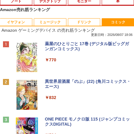
ノート
デスクトップ
モニター
本
Amazon売れ筋ランキング
イヤフォン
ミュージック
ドリンク
コミック
Amazon(アマゾン) タブレットPC New F
PHILIPS/フィリップス 241V8/11 / 23.8型
なぜ、あの人のがんは消えたのか？
1
1
1
Amazon ゲーミングデバイス の売れ筋ランキング
ire Max 11(2023年発売) グレー B0B2SD
ワイド 液晶ディスプレイ FullHD/HDMI
8BVX ［11型 /Wi-Fiモデル /ストレージ：
ケーブル標準添付【中古/送料無料】※沖
更新日時：2026/08/07 18:06
￥3,828
64GB］ B0B2SD8BVX [振込不可]
縄、離島を除く
Anker Soundcore P40i ブラック
BRUCE WAYNE feat. Flo Milli, ATL Jacob
【Amazon.co.jp限定】 い・ろ・は・す 2L P
薬屋のひとりごと 17巻 (デジタル版ビッグガ
[Explicit]
ET ラベルレス ×8本
ンガンコミックス)
￥19,980
￥5,500
￥7,990
￥250
￥1,112
￥770
トランスフォーマーFANBOOK 2026
2
【新古品】2026年福袋 ノートパソコン
【良い】送料無料 TF: PHILIPS / フィ
2
2
Windows11 ノートPC 14インチノート
リップス 23.8型 ワイド HDMI 24インチ
￥2,500
Anker Soundcore P31i ブラック
BRUCE WAYNE feat. Flo Milli, ATL Jacob
by Amazon 天然水 ラベルレス 500ml ×24本
異世界居酒屋「のぶ」(22) (角川コミックス・
パソコン 4GB 64GB パソコンOffice搭載
液晶モニター 243V7Q フルHD(1920x10
[Explicit]
富士山の天然水 バナジウム含有 水 ミネラル
エース)
薄型ノートPC インテルCeleron 第11世
80) スピーカー搭載 動作良品 中古
ウォーター ペットボトル 静岡県産 500ミリリ
￥5,990
代 日本語キーボードデュアル USB3.0 WI
【3ケ月保証】
ットル (Smart Basic)
￥250
￥832
FI Bluetooth テレワーク応援 初心者向
け
￥6,480
￥1,380
機動警察パトレイバーシバシゲオ×ぴあ
3
￥21,800
（ぴあMOOK）
Anker Soundcore Liberty 5 ミッドナイトブ
On My Road (Stadium ver.)
ONE PIECE モノクロ版 115 (ジャンプコミッ
ラック
クスDIGITAL)
by Amazon 天然水ラベルレス 2L×9本
￥1,925
モバイルモニター 15.6インチ InnoView
3
￥250
モバイルディスプレイ 自立型 1920*1080