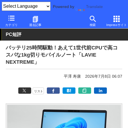
Powered by
Translate
PC Watch
パソコン/タブレット/スマートフォン
NUC/小型パソコ
カテゴリ
過去記事
検索
Impressサイト
PC短評
バッテリ25時間駆動！あえて1世代前CPUで高コ
スパな1kg切りモバイルノート「LAVIE
NEXTREME」
平澤 寿康
2026年7月8日 06:07
リスト