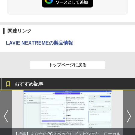
re i5 第8世代｜メモリ 8GB SSD 256GB
フルHD 液晶モニター Minifire MF24X3C
｜フルHD｜中古ノートパソコン 軽量｜
モバイルPC｜Fujitsu｜ノートパソコン
￥11,999
｜ノートPC｜中古パソコン｜パソコン｜
中古PC
関連リンク
￥29,800
LAVIE NEXTREMEの製品情報
トップページに戻る
おすすめ記事
【特集】あなたのPCスペックにドンピシャな「ローカル