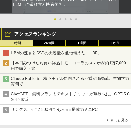
LLM」の選び方と快適化テク
●
●
●
●
●
アクセスランキング
1時間
24時間
1週間
1カ月
HBMの速さとSSDの大容量を兼ね備えた「HBF」
【本日みつけたお買い得品】モトローラのスマホが約1万7,000
円で購入可能
Claude Fable 5、格下モデルに回される不満が85%減。生物学の
質問で
ChatGPT、無料プランもテキストチャットが無制限に。GPT-5.6
Solも改善
リンクス、6万2,800円でRyzen 5搭載のミニPC
もっと見る