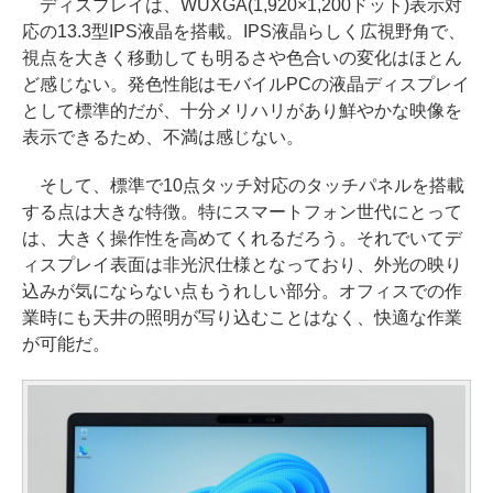
ディスプレイは、WUXGA(1,920×1,200ドット)表示対
応の13.3型IPS液晶を搭載。IPS液晶らしく広視野角で、
視点を大きく移動しても明るさや色合いの変化はほとん
ど感じない。発色性能はモバイルPCの液晶ディスプレイ
として標準的だが、十分メリハリがあり鮮やかな映像を
表示できるため、不満は感じない。
そして、標準で10点タッチ対応のタッチパネルを搭載
する点は大きな特徴。特にスマートフォン世代にとって
は、大きく操作性を高めてくれるだろう。それでいてデ
ィスプレイ表面は非光沢仕様となっており、外光の映り
込みが気にならない点もうれしい部分。オフィスでの作
業時にも天井の照明が写り込むことはなく、快適な作業
が可能だ。