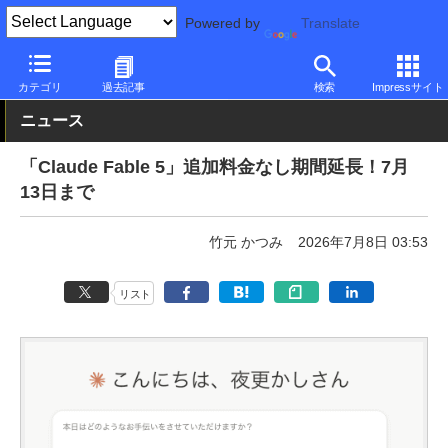
Powered by
Translate
PC Watch
市場
AI
Claude
カテゴリ
過去記事
検索
Impressサイト
ニュース
「Claude Fable 5」追加料金なし期間延長！7月
13日まで
竹元 かつみ
2026年7月8日 03:53
リスト