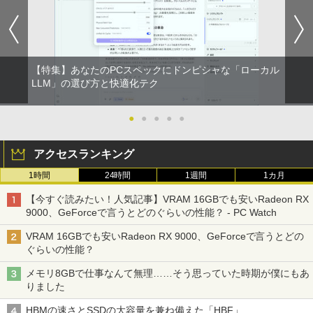
【特集】あなたのPCスペックにドンピシャな「ローカル
LLM」の選び方と快適化テク
●
●
●
●
●
アクセスランキング
1時間
24時間
1週間
1カ月
【今すぐ読みたい！人気記事】VRAM 16GBでも安いRadeon RX
9000、GeForceで言うとどのぐらいの性能？ - PC Watch
VRAM 16GBでも安いRadeon RX 9000、GeForceで言うとどの
ぐらいの性能？
メモリ8GBで仕事なんて無理……そう思っていた時期が僕にもあ
りました
HBMの速さとSSDの大容量を兼ね備えた「HBF」