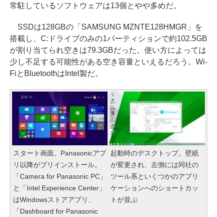
常駐しているソフトウェアは13個とやや多めだ。
SSDは128GBの「SAMSUNG MZNTE128HMGR」を
搭載し、C:ドライブのみの1パーティションで約102.5GB
が割り当てられ空きは79.3GBだった。使い方によっては
少し不足する可能性がある空き容量といえるだろう。Wi-
FiとBluetoothはIntel製だ。
スタート画面。Panasonicアプ
起動時のデスクトップ。壁紙
リ以降がプリインストール。
が変更され、左側には同社の
「Camera for Panasonic PC」
ツール系といくつかのアプリ
と「Intel Experience Center」
ケーションへのショートカッ
はWindowsストアアプリ、
トが並ぶ
「Dashboard for Panasonic