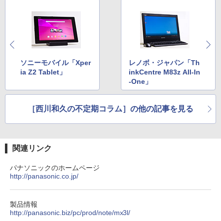
￥1,625
ハヤブサ消防団 森へつづく道 [ 池井戸 潤
4
]
【2026年アップグレード版】AOKIMI ワイヤ
On My Road (Stadium ver.)
HUNTER×HUNTER モノクロ版 39 (ジャンプ
レスイヤホン bluetooth イヤホン V12 小型
コミックスDIGITAL)
by Amazon 天然水ラベルレス 2L×9本
￥2,200
軽量 ブルートゥースHi-Fi 最大36時間再生 ぶ
￥250
るーとゅーす コードレス ENCノイズキャン
￥572
￥1,117
セリング 自動ペアリング Type-C充電 マイク
ソニーモバイル「Xper
レノボ・ジャパン「Th
付き 防水 タッチ式音量調整 スポーツ/通勤/通
ia Z2 Tablet」
inkCentre M83z All-In
学/WEB会議(ホワイト)
角川まんが学習シリーズ 日本の歴史
5
-One」
On My Road (Stadium ver.)
スーパーの裏でヤニ吸うふたり 9巻 (デジタル
全16巻+別巻5冊定番セット [ 山本 博文
￥1,964
版ビッグガンガンコミックス)
【Amazon.co.jp限定】 伊藤園 磨かれて、澄
]
みきった日本の水 2L 8本 ラベルレス [ ケース
￥250
［西川和久の不定期コラム］の他の記事を見る
] [ 水 ] [ ペットボトル ] [ 箱買い ] [ ストック
￥810
￥23,760
Xiaomi シャオミ REDMI Buds 8 Lite ワイヤ
] [ 水分補給 ]
レスイヤホン Bluetooth 5.4 ノイズキャンセ
リング ANC 36時間再生
￥998
関連リンク
￥3,480
パナソニックのホームページ
http://panasonic.co.jp/
製品情報
http://panasonic.biz/pc/prod/note/mx3l/