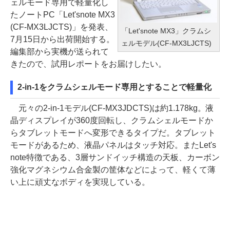
ェルモード専用で軽量化し
たノートPC「Let'snote MX3
(CF-MX3LJCTS)」を発表、
「Let'snote MX3」クラムシ
7月15日から出荷開始する。
ェルモデル(CF-MX3LJCTS)
編集部から実機が送られて
きたので、試用レポートをお届けしたい。
2-in-1をクラムシェルモード専用とすることで軽量化
元々の2-in-1モデル(CF-MX3JDCTS)は約1.178kg。液
晶ディスプレイが360度回転し、クラムシェルモードか
らタブレットモードへ変形できるタイプだ。タブレット
モードがあるため、液晶パネルはタッチ対応。またLet's
note特徴である、3層サンドイッチ構造の天板、カーボン
強化マグネシウム合金製の筐体などによって、軽くて薄
い上に頑丈なボディを実現している。