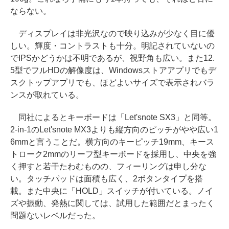
ならない。
ディスプレイは非光沢なので映り込みが少なく目に優
しい。輝度・コントラストも十分。明記されていないの
でIPSかどうかは不明であるが、視野角も広い。また12.
5型でフルHDの解像度は、Windowsストアアプリでもデ
スクトップアプリでも、ほどよいサイズで表示されバラ
ンスが取れている。
同社によるとキーボードは「Let'snote SX3」と同等。
2-in-1のLet'snote MX3よりも縦方向のピッチがやや広い1
6mmと言うことだ。横方向のキーピッチ19mm、キース
トローク2mmのリーフ型キーボードを採用し、中央を強
く押すと若干たわむものの、フィーリングは申し分な
い。タッチパッドは面積も広く、2ボタンタイプを搭
載。また中央に「HOLD」スイッチが付いている。ノイ
ズや振動、発熱に関しては、試用した範囲だとまったく
問題ないレベルだった。