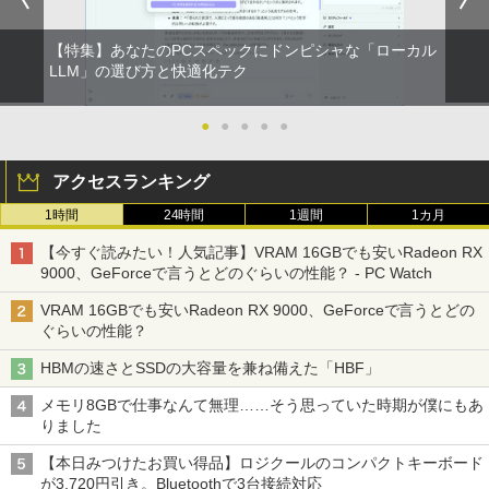
【特集】あなたのPCスペックにドンピシャな「ローカル
LLM」の選び方と快適化テク
●
●
●
●
●
アクセスランキング
1時間
24時間
1週間
1カ月
【今すぐ読みたい！人気記事】VRAM 16GBでも安いRadeon RX
9000、GeForceで言うとどのぐらいの性能？ - PC Watch
VRAM 16GBでも安いRadeon RX 9000、GeForceで言うとどの
ぐらいの性能？
HBMの速さとSSDの大容量を兼ね備えた「HBF」
メモリ8GBで仕事なんて無理……そう思っていた時期が僕にもあ
りました
【本日みつけたお買い得品】ロジクールのコンパクトキーボード
が3,720円引き。Bluetoothで3台接続対応