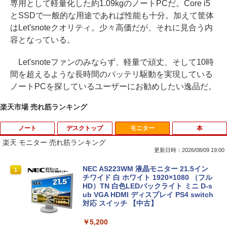
専用として軽量化した約1.09kgのノートPCだ。Core i5
とSSDで一般的な用途であれば性能も十分。加えて筐体
はLet'snoteクオリティ。少々高価だが、それに見合う内
容となっている。
Let'snoteファンのみならず、軽量で頑丈、そして10時
間を超えるような長時間のバッテリ駆動を実現している
ノートPCを探しているユーザーにお勧めしたい逸品だ。
楽天市場 売れ筋ランキング
ノート
デスクトップ
モニター
本
楽天 モニター 売れ筋ランキング
更新日時：2026/08/09 19:00
【ノートPC用】【あんしん3ヶ月に延長
中古パソコン | NEC | Mate MKM28L-3 |
NEC AS223WM 液晶モニター 21.5イン
1
1
1
保証】通常付属している30日の保証期間
Windows11 | デスクトップ | 一年保証 |
チワイド 白 ホワイト 1920×1080 （フル
が3ヶ月に延長されます。【単品購入・併
第8世代 | Core i5 8400 2.8(〜最大4.0)G
HD）TN 白色LEDバックライト ミニ D-s
用不可※レビューキャンペーンは除く /
Hz | MEM:8GB | SSD:256GB | DVDマル
ub VGA HDMI ディスプレイ PS4 switch
ノートパソコン専用】
チ | 無線LAN:なし | Win11Pro64bit
対応 スイッチ 【中古】
￥1,000
￥12,000
￥5,200