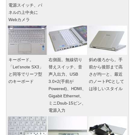
電源スイッチ、パ
ネルの上中央に
Webカメラ
キーボード。
右側面。無線切り
斜め後ろから。手
「Let'snote SX3」
替えスイッチ、音
前から後部まで高
と同等でリーフ型
声入出力、USB
さが均一と、最近
のキーボード
3.0×2(手前が
のノートPCとして
Powered)、HDMI、
は珍しいスタイル
Gigabit Ethernet、
ミニDsub-15ピン、
電源入力