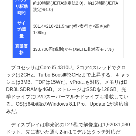
バッテ
約10時間(JEITA測定法2.0)、約15時間(JEITA
リ駆動
測定法1.0)
時間
サイ
301.4×210×21.5mm(幅×奥行き×高さ)/約
ズ/重
1.09kg
量
直販価
193,700円(税別)から(Xi/LTE非対応モデル)
格
プロセッサはCore i5-4310U。2コア4スレッドでクロ
ックは2GHz。Turbo Boost時3GHzまで上昇する。キャッ
シュは3MB、TDPは15Wだ。vProにも対応。メモリはD
DR3L SDRAMを4GB。ストレージはSSDを128GB、光
学ドライブにDVDスーパーマルチドライブも搭載してい
る。OSは64bit版のWindows 8.1 Pro。Update 1が適応済
みだ。
ディスプレイは非光沢の12.5型で解像度は1,920×1,080
ドット。先に書いた通り2-in-1モデルはタッチ対応だ