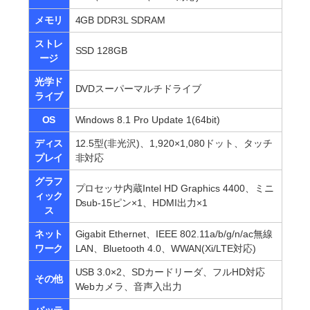
メモリ
4GB DDR3L SDRAM
ストレ
SSD 128GB
ージ
光学ド
DVDスーパーマルチドライブ
ライブ
OS
Windows 8.1 Pro Update 1(64bit)
ディス
12.5型(非光沢)、1,920×1,080ドット、タッチ
プレイ
非対応
グラフ
プロセッサ内蔵Intel HD Graphics 4400、ミニ
ィック
Dsub-15ピン×1、HDMI出力×1
ス
ネット
Gigabit Ethernet、IEEE 802.11a/b/g/n/ac無線
ワーク
LAN、Bluetooth 4.0、WWAN(Xi/LTE対応)
USB 3.0×2、SDカードリーダ、フルHD対応
その他
Webカメラ、音声入出力