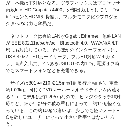
が、本機は非対応となる。グラフィックスはプロセッサ
内蔵Intel HD Graphics 4400。外部出力用としてミニDsu
b-15ピンとHDMIを装備し、マルチモニタ化やプロジェ
クタへの出力も容易だ。
ネットワークは有線LANがGigabit Ethernet、無線LAN
がIEEE 802.11a/b/g/n/ac。Bluetooth 4.0、WWAN(Xi/LT
E)にも対応している。そのほかのインターフェイスは、
USB 3.0×2、SDカードリーダ、フルHD対応Webカメ
ラ、音声入出力。2つあるUSB 3.0の内1つは電源オフ時
でもスマートフォンなどを充電できる。
サイズは301.4×210×21.5mm(幅×奥行き×高さ)、重量
約1.09kg。同じくDVDスーパーマルチドライブを内蔵す
る2-in-1モデルは約1.205kgなので、ヒンジやタッチ非対
応など、細かい部分の積み重ねによって、約110g軽くな
っている。この約100gの違いは、少しでも軽いノートP
Cを欲しいユーザーにとって小さい数字ではないだろ
う。