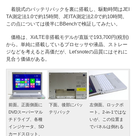
着脱式のバッテリパックを裏に搭載し、駆動時間はJEI
TA測定法1.0で約15時間、JEITA測定法2.0で約10時間。
この点については後半にBBenchで検証してみたい。
価格は、Xi/LTE非搭載モデルが直販で193,700円(税別)
から。単純に搭載しているプロセッサや液晶、ストレー
ジなどを考えると高価だが、Let'snoteの品質にはそれに
見合う価値がある。
前面。正面側面に
下面。後部にバッ
左側面。ロックポ
DVDスーパーマル
テリパック
ート。2-in-1ではな
チドライブ、各種
いが、この位置ま
インジケータ、SD
でパネルは倒れる
カードスロット、