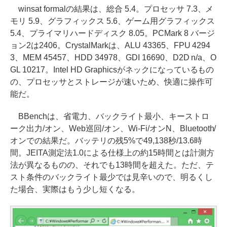
winsat formalの結果は、総合 5.4。プロセッサ 7.3、メ
モリ 5.9、グラフィックス 5.6、ゲーム用グラフィックス
5.4、プライマリハードディスク 8.05。PCMark 8 バージ
ョン2は2406。CrystalMarkは、ALU 43365、FPU 4294
3、MEM 45457、HDD 34978、GDI 16690、D2D n/a、O
GL 10217。Intel HD Graphicsがネックになっているもの
の、プロセッサとストレージが速いため、快適に操作可
能だ。
BBenchは、省電力、バックライト最小、キーストロ
ーク出力/オン、Web巡回/オン、Wi-Fi/オンN、Bluetooth/
オンでの結果だ。バッテリの残5%で49,138秒/13.6時
間。JEITA測定法1.0による仕様上の約15時間とは計測方
法が異なるものの、それでも13時間を超えた。ただ、テ
スト条件のバックライト最少では見辛いので、明るくし
た場合、実際はもう少し短くなる。