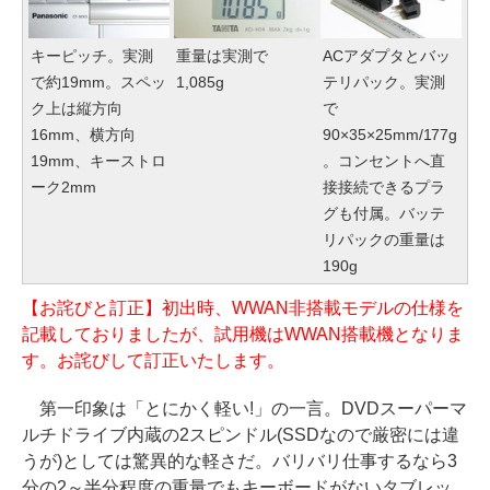
キーピッチ。実測
重量は実測で
ACアダプタとバッ
で約19mm。スペッ
1,085g
テリパック。実測
ク上は縦方向
で
16mm、横方向
90×35×25mm/177g
19mm、キーストロ
。コンセントへ直
ーク2mm
接接続できるプラ
グも付属。バッテ
リパックの重量は
190g
【お詫びと訂正】初出時、WWAN非搭載モデルの仕様を
記載しておりましたが、試用機はWWAN搭載機となりま
す。お詫びして訂正いたします。
第一印象は「とにかく軽い!」の一言。DVDスーパーマ
ルチドライブ内蔵の2スピンドル(SSDなので厳密には違
うが)としては驚異的な軽さだ。バリバリ仕事するなら3
分の2～半分程度の重量でもキーボードがないタブレッ