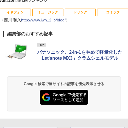
Amazon売れ筋ランキング
イヤフォン
ミュージック
ドリンク
コミック
宇宙兄弟（46） 【電子書籍】[ 小山宙哉
1
（西川 和久
http://www.iwh12.jp/blog/
]
）
￥1,131
Anker Soundcore P40i オフホワイト
BRUCE WAYNE feat. Flo Milli, ATL Jacob
【Amazon.co.jp限定】 い・ろ・は・す 2L P
薬屋のひとりごと 17巻 (デジタル版ビッグガ
編集部のおすすめ記事
[Explicit]
ET ラベルレス ×8本
ンガンコミックス)
￥7,990
.biz
￥250
￥1,112
￥770
パナソニック、2-in-1をやめて軽量化した
DVD付 学研まんが NEW日本の歴史
2
「Let'snote MX3」クラムシェルモデル
4大特典付き全14巻セット [ 大石 学 ]
Anker Soundcore P31i ブラック
BRUCE WAYNE feat. Flo Milli, ATL Jacob
by Amazon 天然水 ラベルレス 500ml ×24本
異世界居酒屋「のぶ」(22) (角川コミックス・
￥21,560
[Explicit]
富士山の天然水 バナジウム含有 水 ミネラル
エース)
ウォーター ペットボトル 静岡県産 500ミリリ
￥5,990
ットル (Smart Basic)
Google 検索で当サイトの記事を優先表示させる
￥250
￥832
オレンジページ 2026 10/17号増刊＜グレ
3
￥1,380
ー＞ [雑誌]
Anker Soundcore Liberty 5 ミッドナイトブ
見知らぬ糸
ONE PIECE モノクロ版 115 (ジャンプコミッ
￥1,689
ラック
クスDIGITAL)
by Amazon 炭酸水 ラベルレス 500ml ×24本
強炭酸水 ペットボトル 500ミリリットル (Sm
￥250
art Basic)
￥14,990
￥594