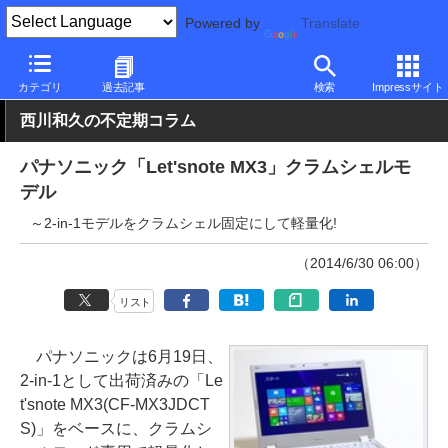
Powered by
Translate
PC Watch
パソコン/タブレット/スマートフォン
モバイルノート
カテゴリ
過去記事
検索
Impressサイト
西川和久の不定期コラム
パナソニック「Let'snote MX3」クラムシェルモ
デル
～2-in-1モデルをクラムシェル固定にして軽量化!
（2014/6/30 06:00）
リスト
パナソニックは6月19日、
2-in-1として出荷済みの「Le
t'snote MX3(CF-MX3JDCT
S)」をベースに、クラムシ