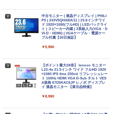
【期間限定★新品無線マウス付】中古ノ
HP ProDesk 400 G6 DM 【Core i5 1050
中古モニター | 液晶ディスプレイ | PHILI
2
2
2
ートパソコン Windows11 Office2019搭
0T/メモリ16GB(DDR4)/SSD256GB(M.2
PS | 243V5QHABA/11 | 23.6インチワイ
載 15.6型 テンキー付き Celeron 第8世代
NVMe)/Win11Pro-64bit】【中古/送料無
ド 1920×1080(フルHD) | LEDバックライ
Core i3 Core i5 メモリ4GB/16GB SSD1
料】※沖縄・離島を除く
ト | スピーカー内蔵 | 3系統入力(VGA・D
28GB～1TB Webカメラ DVD 無線LAN
VI-D・HDMI) | VGAケーブル・電源ケー
店長おまかせPC 初期設定済 送料無料
ブル付属【30日保証】
￥32,980
【中古】
￥5,980
￥9,999
【正規永久版Office付き】ミニpc 【Intel
3
N5095 LPDDR4X 16GB 256GB SSD】m
ini pc Windows11 Pro 超軽量 4コア/4ス
【ポイント最大28倍】 lenovo モニター
3
超得1,000円OFF｜新生活応援 豪華特典
レッド 2.9GHz ミニパソコン 静音 M.2 2
L22-4e 21.5インチ ワイド フルHD 1920
3
付き｜最新OS対応 第8世代｜最大180日
242 SATA WIFI6 Bluetooth5.2 4K HDMI
×1080 IPS 4ms 250nit リフレッシュレー
保証｜Core i3 第8世代｜中古ノートパソ
2画面出力 デスクトップPC みにpc 省エ
ト 100Hz HDMI VGA D-Sub チルト VES
コン Windows11 office付き｜中古ノー
ネ オフィス高速起動 省電力 静音設計
A規格 67D5KAC6JP レノボ ディスプレ
トパソコン 15.6 テンキー付き｜ノートパ
イ 液晶モニター 【展示品特価】
ソコン Microsoft Office付き｜ノートパ
￥49,800
ソコンWindows11 第8世代
￥8,980
￥19,800
【★最大100%ポイント】【Win11正式対
4