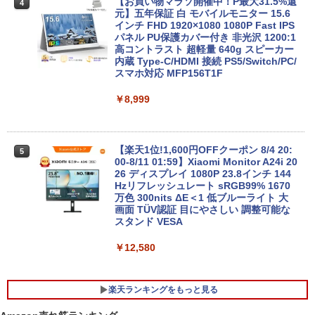
応】Dell OptiPlex 3070 SFF/第9世代 Co
【お買い物マラソ開催中！P最大31.5%還
4
re i5/メモリ:8GB/16GB/32GB/SSD:256
元】五年保証 白 モバイルモニター 15.6
【今だけ】全品ポイント10倍 お買い物マ
GB/512GB/1TB/USB 3.1/DP/HDMI/Wi-fi/
インチ FHD 1920×1080 1080P Fast IPS
4
ラソン★8/4～8/11★中古パソコン ノー
2画面出力/Windows11/Windows10/Offi
パネル PU保護カバー付き 非光沢 1200:1
トPC NEC VersaPro VX-4 PC-VKT16XZ
ce/中古 デスクトップ デスクトップPC
高コントラスト 超軽量 640g スピーカー
G4 Core i5 8250U メモリ8GB / 16GB 中
内蔵 Type-C/HDMI 接続 PS5/Switch/PC/
古SSD 2.5インチ128GB / 256GB / 512G
スマホ対応 MFP156T1F
￥37,800
B Windows11 Pro 64bit【送料無料】
【1年保証】
￥8,999
￥17,800
NEC Mate ML-D 単体 Windows11 64bit
5
HDMI Core i5 12400 メモリー16GB 高
速SSD256GB+HDD500GB DVDマルチ
【楽天1位!1,600円OFFクーポン 8/4 20:
5
デスクトップパソコン【中古】【30日保
00-8/11 01:59】Xiaomi Monitor A24i 20
【1500円OFFクーポン】【テンキー&Wi
証】20007027
26 ディスプレイ 1080P 23.8インチ 144
5
-Fi】ノートパソコン 15.6インチ SSD128
Hzリフレッシュレート sRGB99% 1670
GB メモリ8GB Core i3 第8世代 Micros
万色 300nits ΔE＜1 低ブルーライト 大
￥59,800
oft Office付き Windows11 Lenovo Thi
画面 TÜV認証 目にやさしい 調整可能な
nkpad L580 中古ノートパソコン PC パ
スタンド VESA
ソコン 中古ノートPC 中古PC SSD1TB
メモリ16GB 中古パソコン レノボ
￥12,580
￥21,800
楽天ランキングをもっと見る