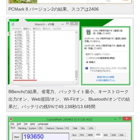
PCMark 8 バージョン2の結果。スコアは2406
BBenchの結果。省電力、バックライト最小、キーストローク
出力/オン、Web巡回/オン、Wi-Fi/オン、Bluetooth/オンでの結
果だ。バッテリの残5%で49,138秒/13.6時間