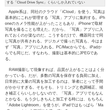
する「Cloud Drive Sync」くらいしか入れていない
Apple系は、同社のクラウド「iCloud」を使う。写真は
基本的にこれが管理する「写真」アプリに集約する。iPh
oneのカメラ性能が上がったこともあり、iPhoneで取材
写真を撮ることも増えた。だから、「写真」アプリに入
れておくのが楽なのだ。こうするだけで、機器同士で同
じ写真が共有される。デジカメで撮った写真も、今はま
ず「写真」アプリに入れる。PC/Macからでも、iPadか
らでも同じだ。すなわち、撮影は基本的にJPEGであ
る。
RAW撮影して現像すれば、品質が上がることはよく分
かっている。だが、多数の写真を保存する負荷に加え、
日常的に大量の写真を加工するのは、筆者にとって手間
がかかりすぎる。そもそも、トリミングと色調補正、傾
き補正くらいしかしないので、「写真」アプリでもなん
とかなる。もう少しきちんと加工する時には、もちろん
「Adobe Lightroom」を使うが。iPadではもっぱら「Ma