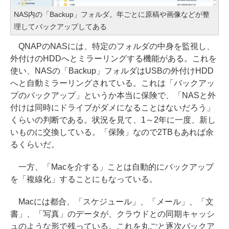
NAS内の「Backup」フォルダ。年ごとに原稿や画像などが整
理してバックアップしてある
QNAPのNASには、特定のフォルダの中身を監視し、
外付けのHDDへとミラーリングする機能がある。これを
使い、NASの「Backup」フォルダはUSBの外付けHDD
へと自動ミラーリングされている。これは「バックアッ
プのバックアップ」というか本当に保険で、「NASと外
付けは同時にドライブがダメになることはないだろう」
くらいの判断である。状況を見て、1～2年に一度、新し
いものに交換している。「保険」なので2TBもあれば余
るくらいだ。
一方、「Macを介する」ことは自動的にバックアップ
を「複線化」することにもなっている。
Macには都合、「スケジュール」、「メール」、「文
書」、「写真」のデータが、クラウドとの同期キャッシ
ュのような形で残っている。これを丸ごと逐次バックア