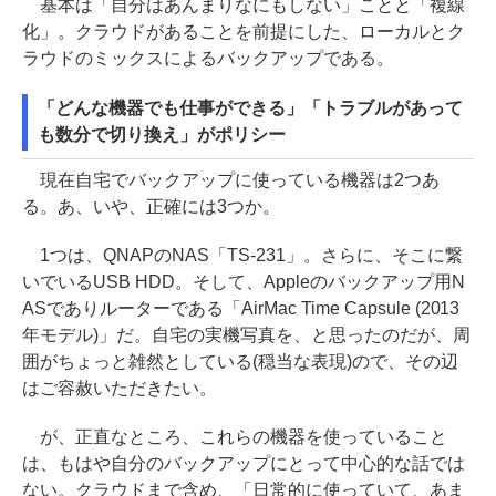
基本は「自分はあんまりなにもしない」ことと「複線
化」。クラウドがあることを前提にした、ローカルとク
ラウドのミックスによるバックアップである。
「どんな機器でも仕事ができる」「トラブルがあって
も数分で切り換え」がポリシー
現在自宅でバックアップに使っている機器は2つあ
る。あ、いや、正確には3つか。
1つは、QNAPのNAS「TS-231」。さらに、そこに繋
いでいるUSB HDD。そして、Appleのバックアップ用N
ASでありルーターである「AirMac Time Capsule (2013
年モデル)」だ。自宅の実機写真を、と思ったのだが、周
囲がちょっと雑然としている(穏当な表現)ので、その辺
はご容赦いただきたい。
が、正直なところ、これらの機器を使っていること
は、もはや自分のバックアップにとって中心的な話では
ない。クラウドまで含め、「日常的に使っていて、あま