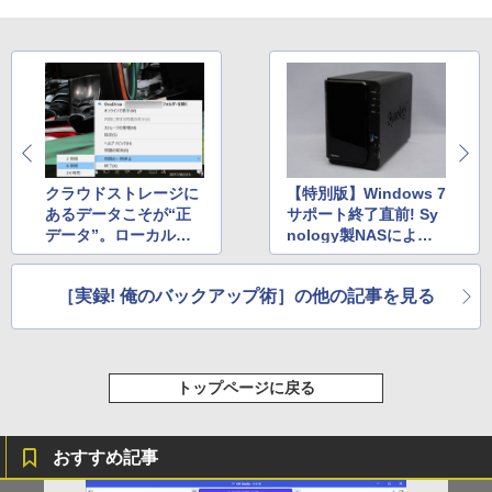
クラウドストレージに
【特別版】Windows 7
あるデータこそが“正
サポート終了直前! Sy
データ”。ローカルフ
nology製NASによる
ァイルはキャッシュと
イメージ/ファイルバッ
して扱う
クアップでトラブルを
［実録! 俺のバックアップ術］の他の記事を見る
回避
トップページに戻る
おすすめ記事