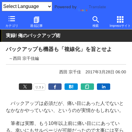
Powered by
Translate
PC Watch
半導体/周辺機器
NAS
カテゴリ
過去記事
検索
Impressサイト
実録! 俺のバックアップ術
バックアップも機器も「複線化」を旨とせよ
～西田 宗千佳編
西田 宗千佳
2017年3月28日 06:00
リスト
バックアップは必須だが、痛い目にあった人でないと
なかなかやっていない、というのが実情かもしれない。
筆者は実際、もう10年以上前に痛い目ににあってい
る。幸いにもサルベージが可能だったので大事には至ら