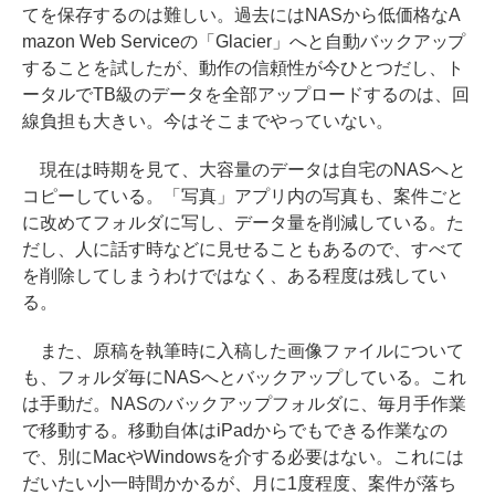
てを保存するのは難しい。過去にはNASから低価格なA
mazon Web Serviceの「Glacier」へと自動バックアップ
することを試したが、動作の信頼性が今ひとつだし、ト
ータルでTB級のデータを全部アップロードするのは、回
線負担も大きい。今はそこまでやっていない。
現在は時期を見て、大容量のデータは自宅のNASへと
コピーしている。「写真」アプリ内の写真も、案件ごと
に改めてフォルダに写し、データ量を削減している。た
だし、人に話す時などに見せることもあるので、すべて
を削除してしまうわけではなく、ある程度は残してい
る。
また、原稿を執筆時に入稿した画像ファイルについて
も、フォルダ毎にNASへとバックアップしている。これ
は手動だ。NASのバックアップフォルダに、毎月手作業
で移動する。移動自体はiPadからでもできる作業なの
で、別にMacやWindowsを介する必要はない。これには
だいたい小一時間かかるが、月に1度程度、案件が落ち