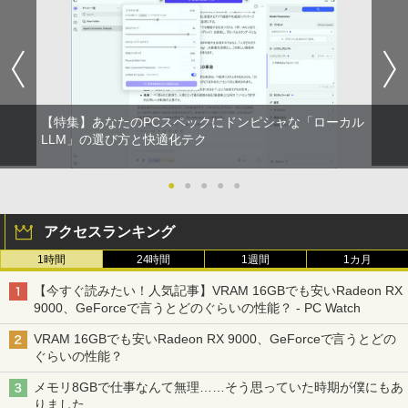
【特集】あなたのPCスペックにドンピシャな「ローカル
LLM」の選び方と快適化テク
●
●
●
●
●
アクセスランキング
1時間
24時間
1週間
1カ月
【今すぐ読みたい！人気記事】VRAM 16GBでも安いRadeon RX
9000、GeForceで言うとどのぐらいの性能？ - PC Watch
VRAM 16GBでも安いRadeon RX 9000、GeForceで言うとどの
ぐらいの性能？
メモリ8GBで仕事なんて無理……そう思っていた時期が僕にもあ
りました