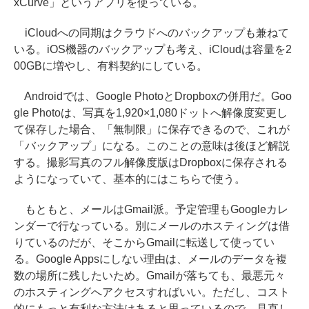
xCurve」というアプリを使っている。
iCloudへの同期はクラウドへのバックアップも兼ねて
いる。iOS機器のバックアップも考え、iCloudは容量を2
00GBに増やし、有料契約にしている。
Androidでは、Google PhotoとDropboxの併用だ。Goo
gle Photoは、写真を1,920×1,080ドットへ解像度変更し
て保存した場合、「無制限」に保存できるので、これが
「バックアップ」になる。このことの意味は後ほど解説
する。撮影写真のフル解像度版はDropboxに保存される
ようになっていて、基本的にはこちらで使う。
もともと、メールはGmail派。予定管理もGoogleカレ
ンダーで行なっている。別にメールのホスティングは借
りているのだが、そこからGmailに転送して使ってい
る。Google Appsにしない理由は、メールのデータを複
数の場所に残したいため。Gmailが落ちても、最悪元々
のホスティングへアクセスすればいい。ただし、コスト
的にもっと有利な方法はあると思っているので、見直し