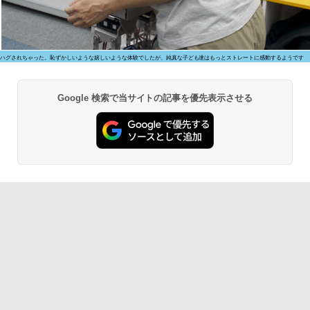
ハグされちゃった。恥ずかしいような嬉しいような体験でしたが、純真な子ども達はもっとストレートに感動するようです
Google 検索で当サイトの記事を優先表示させる