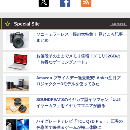
【500円クーポン＋ポイント最大31.5%還
5
元！】モバイルモニター 15.6 インチ FH
Special Site
D 1920×1080 1080P Fast IPS パネル 非
光沢 1000:1 高コントラスト 超軽量 600
ソニーミラーレス一眼の大特集！ 見どころ記事
g スピーカー内蔵 Type-C/HDMI 接続 PS
まとめ
5/Switch/PC/スマホ対応
￥8,490
お値段そのままでメモリ倍増！メモリ32GBの
「お得なゲーミングノート」
Amazon プライムデー過去最安! Anker注目プ
ロジェクター3モデルを使ってみた
SOUNDPEATSのイヤカフ型イヤフォン「UU2
イヤーカフ」をイヤカフマニアが語る
ハイグレードテレビ「TCL Q7D Pro」。圧巻の
色彩美で映画＆ゲームが極上体験に