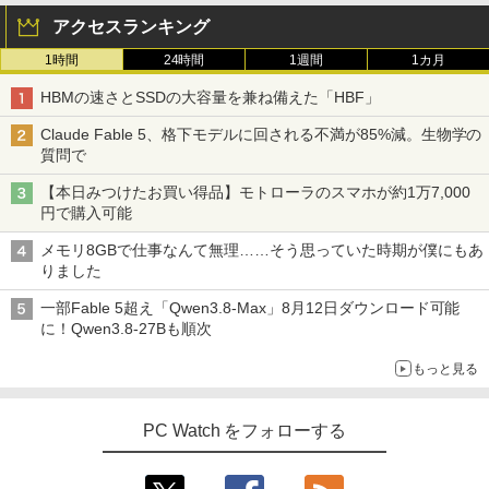
スピーカー内蔵 綺麗な鮮明画像 【中古】
アクセスランキング
送料無料
1時間
24時間
1週間
1カ月
￥6,500
月刊少女野崎くん（18）特装版 セレク
3
ト小冊子「堀と鹿島編」付き （SEコミッ
HBMの速さとSSDの大容量を兼ね備えた「HBF」
クスプレミアム） [ 椿いづみ ]
Claude Fable 5、格下モデルに回される不満が85%減。生物学の
￥1,650
【中古】その他メーカー モバイルモニタ
3
質問で
ー 15.6インチ フルHD【291-ud】
【本日みつけたお買い得品】モトローラのスマホが約1万7,000
￥7,235
円で購入可能
【幼児ドリル部門ランキング第1位】 学
4
習参考書 問題集 プリント ドリル 手先 て
メモリ8GBで仕事なんて無理……そう思っていた時期が僕にもあ
さき 遊び「はじめての七田式プリント」
りました
【2025新型】モバイルモニター15.6イン
￥8,800
4
一部Fable 5超え「Qwen3.8-Max」8月12日ダウンロード可能
チ モバイルディスプレイ ポータブルモニ
に！Qwen3.8-27Bも順次
タ ゲームモニタ ー スイッチ用モニター
1920x1080P FHD 持ち運び 高輝度400Ni
もっと見る
ts 非光沢IPSパネル 100%広色域 HDRモ
魔女と傭兵（9） 【電子書籍】[ 宮木真人
5
ード対応 Type-C/mini HDMI端子 PC/Swi
]
tch/PS4/MAC/スマホなど対応 B0BZW3
XVDL
PC Watch をフォローする
￥792
￥7,400