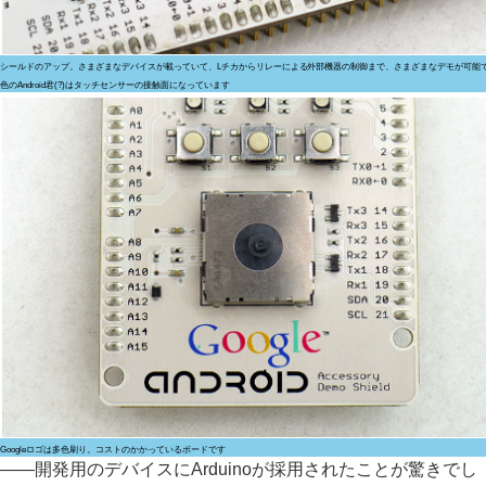
シールドのアップ。さまざまなデバイスが載っていて、Lチカからリレーによる外部機器の制御まで、さまざまなデモが可能
色のAndroid君(?)はタッチセンサーの接触面になっています
Googleロゴは多色刷り。コストのかかっているボードです
――開発用のデバイスにArduinoが採用されたことが驚きでし