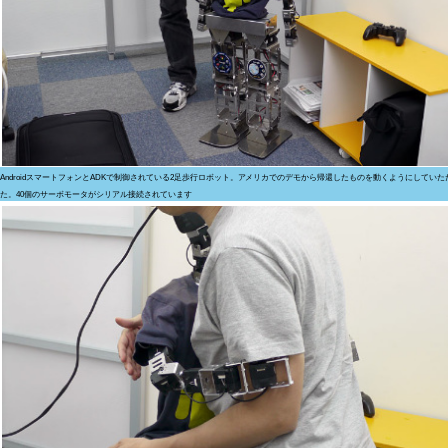
AndroidスマートフォンとADKで制御されている2足歩行ロボット。アメリカでのデモから帰還したものを動くようにしていた
た。40個のサーボモータがシリアル接続されています