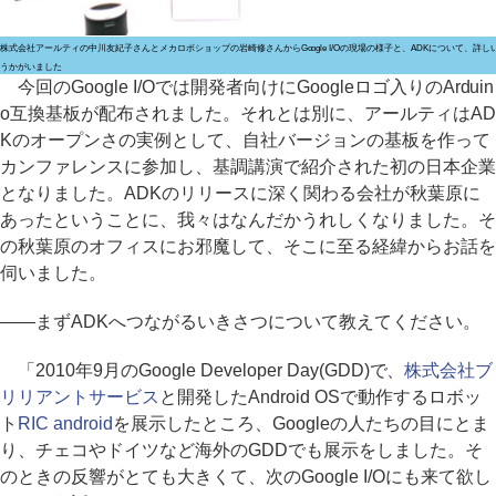
株式会社アールティの中川友紀子さんとメカロボショップの岩崎修さんからGoogle I/Oの現場の様子と、ADKについて、詳し
うかがいました
今回のGoogle I/Oでは開発者向けにGoogleロゴ入りのArduin
o互換基板が配布されました。それとは別に、アールティはAD
Kのオープンさの実例として、自社バージョンの基板を作って
カンファレンスに参加し、基調講演で紹介された初の日本企業
となりました。ADKのリリースに深く関わる会社が秋葉原に
あったということに、我々はなんだかうれしくなりました。そ
の秋葉原のオフィスにお邪魔して、そこに至る経緯からお話を
伺いました。
――まずADKへつながるいきさつについて教えてください。
「2010年9月のGoogle Developer Day(GDD)で、
株式会社ブ
リリアントサービス
と開発したAndroid OSで動作するロボッ
ト
RIC android
を展示したところ、Googleの人たちの目にとま
り、チェコやドイツなど海外のGDDでも展示をしました。そ
のときの反響がとても大きくて、次のGoogle I/Oにも来て欲し