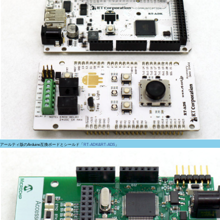
アールティ版のArduino互換ボードとシールド「
RT-ADK&RT-ADS
」