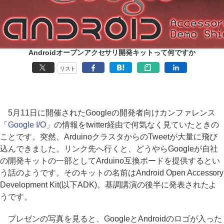
Androidオープンアクセサリ開発キットって何ですか
リスト
5月11日に開催されたGoogleの開発者向けカンファレンス
「
Google I/O
」の情報をtwitter経由で何気なく見ていたときの
ことです。突然、ArduinoクラスタからのTweetが大量に飛び
込んできました。リンク先へ行くと、どうやらGoogleが自社
の開発キットの一部としてArduino互換ボードを提供するとい
う話のようです。そのキットの名前はAndroid Open Accessory
Development Kit(以下ADK)。基調講演の後半に発表されたよ
うです。
プレゼンの写真を見ると、GoogleとAndroidのロゴが入った