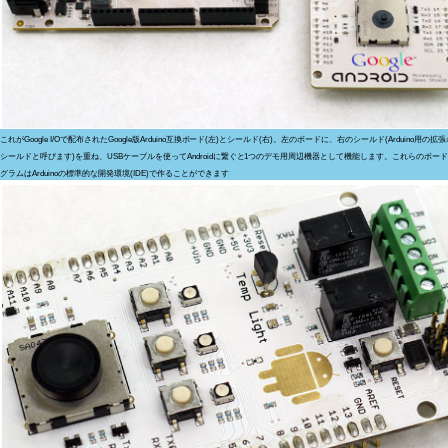
これがGoogle I/Oで配布されたGoogle版Arduino互換ボード(左)とシールド(右)。左のボードに、右のシールド(Arduino用の拡
シールドと呼びます)を重ね、USBケーブルを使ってAndroidに繋ぐと1つのデモ用周辺機器として機能します。これらのボー
グラムはArduinoの標準的な開発環境(IDE)で作ることができます