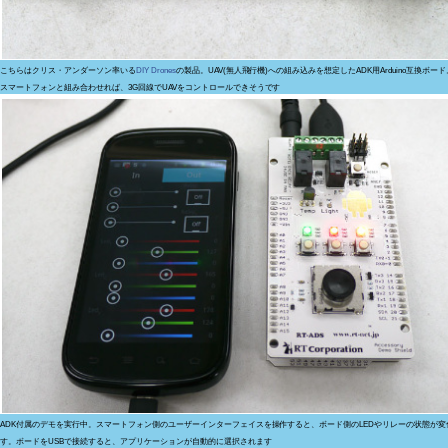
こちらはクリス・アンダーソン率いる
DIY Drones
の製品。UAV(無人飛行機)への組み込みを想定したADK用Arduino互換ボード。A
スマートフォンと組み合わせれば、3G回線でUAVをコントロールできそうです
ADK付属のデモを実行中。スマートフォン側のユーザーインターフェイスを操作すると、ボード側のLEDやリレーの状態が変
す。ボードをUSBで接続すると、アプリケーションが自動的に選択されます