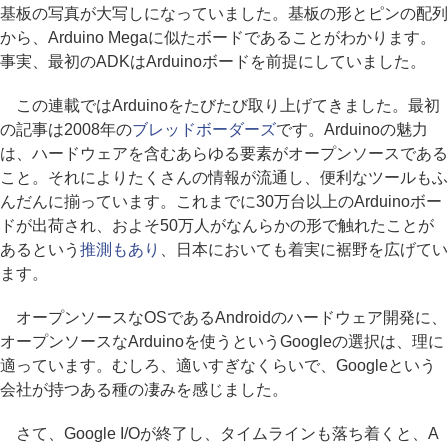
基板の写真が大写しになっていました。基板の形とピンの配列
から、Arduino Megaに似たボードであることがわかります。
事実、最初のADKはArduinoボードを前提にしていました。
この連載ではArduinoをたびたび取り上げてきました。最初
の記事は2008年の
ブレッドボーダーズ
です。Arduinoの魅力
は、ハードウェアを含むあらゆる要素がオープンソースである
こと。それによりたくさんの情報が流通し、便利なツールもふ
んだんに揃っています。これまでに30万台以上のArduinoボー
ドが出荷され、およそ50万人がなんらかの形で触れたことが
あるという
推測もあり
、日本においても着実に裾野を広げてい
ます。
オープンソースなOSであるAndroidのハードウェア開発に、
オープンソースなArduinoを使うというGoogleの選択は、理に
適っています。むしろ、適いすぎなくらいで、Googleという
会社が持つある種の凄みを感じました。
さて、Google I/Oが終了し、タイムラインも落ち着くと、A