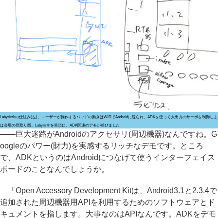
Labyrinthの仕組み(左)。ユーザーが操作するパッドの動きはWiFiでAndroidに送られ、ADKを使って大出力のサーボを制御し
は会場の見取り図。Labyrinthを筆頭に、ADK関連のデモが並びました
――巨大迷路がAndroidのアクセサリ(周辺機器)なんですね。G
oogleのパワー(財力)を実感するリッチなデモです。ところ
で、ADKというのはAndroidにつなげて使うインターフェイス
ボードのことなんでしょうか。
「Open Accessory Development Kitは、Android3.1と2.3.4で
追加された周辺機器用APIを利用するためのソフトウェアとド
キュメントを指します。大事なのはAPIなんです。ADKをデモ