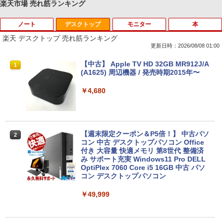
楽天市場 売れ筋ランキング
ノート
デスクトップ
モニター
本
Anker Soundcore P40i オフホワイト
BRUCE WAYNE feat. Flo Milli, ATL Jacob
【Amazon.co.jp限定】 い・ろ・は・す 2L P
薬屋のひとりごと 17巻 (デジタル版ビッグガ
[Explicit]
ET ラベルレス ×8本
ンガンコミックス)
楽天 デスクトップ 売れ筋ランキング
￥7,990
更新日時：2026/08/08 01:00
￥250
￥1,112
￥770
【期間限定 キャンペン】中古ノートパソ
【中古】 Apple TV HD 32GB MR912J/A
1
1
コン Windows11 Office搭載 軽量 13.3
(A1625) 周辺機器 / 発売時期2015年〜
型 モバイルPC 富士通 LIFEBOOK E734
Anker Soundcore P31i ホワイト
BRUCE WAYNE feat. Flo Milli, ATL Jacob
by Amazon 天然水 ラベルレス 500ml ×24本
異世界居酒屋「のぶ」(22) (角川コミックス・
Intel Celeron 第4世代CPU メモリ4GB S
￥4,680
[Explicit]
富士山の天然水 バナジウム含有 水 ミネラル
エース)
SD128GB+外付けHDD250GB HD(1366×
ウォーター ペットボトル 静岡県産 500ミリリ
768) 無線 bluetooth内蔵 DisplayPort対
￥5,990
ットル (Smart Basic)
応 送料無料 訳あり
￥250
￥832
￥1,380
￥7,980
【週末限定クーポン＆P5倍！】 中古パソ
2
コン 中古 デスクトップパソコン Office
Anker Soundcore Liberty 5 ミッドナイトブ
On My Road (Stadium ver.)
ONE PIECE モノクロ版 115 (ジャンプコミッ
付き 大容量 快適メモリ 第8世代 整備済
ラック
クスDIGITAL)
み サポート充実 Windows11 Pro DELL
by Amazon 天然水ラベルレス 2L×9本
OptiPlex 7060 Core i5 16GB 中古 パソ
中古ノートパソコン・ windows11 offic
￥250
2
コン デスクトップパソコン
e付・整備済み品・富士通 ARROWS Tab
￥14,990
￥594
￥1,117
Q508 文教モデル 10.1型 WUXGA タブレ
ットPC (Atom / 4GB / 128GB / Window
￥49,999
s 11 & Office 2019 搭載) 本体＋専用キ
ーボード付 ・初期設定不要
【2026年アップグレード版】AOKIMI ワイヤ
On My Road (Stadium ver.)
HUNTER×HUNTER モノクロ版 39 (ジャンプ
レスイヤホン bluetooth イヤホン V12 小型
コミックスDIGITAL)