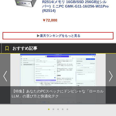
R2514/メモリ 16GB/SSD 256GB)(シル
バー) ミニPC GMK-G11-16/256-W11Pro
(R2514)
レビュー投稿 5年保証｜MS Office 2024
5
H&B 搭載｜中古 ノートパソコン Windo
ws11 Office付｜スペック Core i5 第7世
￥72,000
代 メモリ 8GB 大容量 HDD 500GB テン
キー DVDドライブ搭載 CD DVD 再生可
｜中古パソコン 中古ノートパソコン 中古
楽天ランキングをもっと見る
PC オフィス搭載
￥19,800
おすすめ記事
【マラソンセール期間中ポイント5倍】
星新一ショートショート1001 [ 星 新一 ]
1
1
【訳あり】 中古モニター 23〜24インチ
DP / HDMI / DVI VGA 端子選択可能 店長
￥49,500
おまかせ ケーブル付き サブモニターにお
すすめ 動作確認済み 30日保証 送料無料
￥4,200
【特集】あなたのPCスペックにドンピシャな「ローカル
永遠の記憶 [ 東野 圭吾 ]
LLM」の選び方と快適化テク
2
□◇〇【目が疲れにくい ブルーライトカ
￥2,310
2
ット!!】iiyama/イイヤマ フルHD対応21.
●
●
●
●
●
5型 ProLite XUB2292HS-B1 HDMI対応