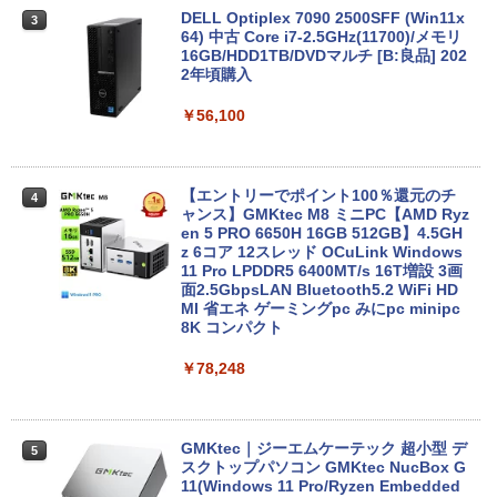
by Amazon 炭酸水 ラベルレス 500ml ×24本
￥9,800
軽量 ブルートゥースHi-Fi 最大36時間再生 ぶ
DELL Optiplex 7090 2500SFF (Win11x
強炭酸水 ペットボトル 500ミリリットル (Sm
￥250
3
るーとゅーす コードレス ENCノイズキャン
64) 中古 Core i7-2.5GHz(11700)/メモリ
art Basic)
￥572
セリング 自動ペアリング Type-C充電 マイク
16GB/HDD1TB/DVDマルチ [B:良品] 202
付き 防水 タッチ式音量調整 スポーツ/通勤/通
2年頃購入
￥1,625
学/WEB会議 6.0(オフホワイト)
【期間限定破格金額！】新生活 新古品 W
3
in11搭載 パソコンノートパソコンoffice
￥56,100
BUGS LIFE
スーパーの裏でヤニ吸うふたり 9巻 (デジタル
付き 初心者向けノートPC 初期設定済 1
￥2,599
版ビッグガンガンコミックス)
コカ・コーラ やかんの麦茶 from 爽健美茶 ラ
5.6型 インテル高速CPU ランダムで発送
ベルレス 650mlPET×24本
￥250
メモリ4GB～ 高速SSD1TB 最大 フルHD
￥810
Webカメラ zoom 軽量薄型 無線 型番更
【エントリーでポイント100％還元のチ
Xiaomi シャオミ REDMI Buds 8 Lite ワイヤ
4
￥2,009
新で在庫処分
ャンス】GMKtec M8 ミニPC【AMD Ryz
レスイヤホン Bluetooth 5.4 ノイズキャンセ
en 5 PRO 6650H 16GB 512GB】4.5GH
リング ANC 36時間再生
￥9,980
z 6コア 12スレッド OCuLink Windows
11 Pro LPDDR5 6400MT/s 16T増設 3画
￥3,480
面2.5GbpsLAN Bluetooth5.2 WiFi HD
MI 省エネ ゲーミングpc みにpc minipc
8K コンパクト
【中古】 店長セレクト おまかせA4ノー
4
トパソコン Windows10 お気軽ノートPC
SSD120GB以上 メモリ4GB Celeron搭
￥78,248
載 液晶15インチ 中古ノートパソコン DV
Dドライブ(内蔵or外付) WPS Office付き
中古パソコン
GMKtec｜ジーエムケーテック 超小型 デ
5
￥11,800
スクトップパソコン GMKtec NucBox G
11(Windows 11 Pro/Ryzen Embedded