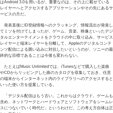
はAndroid 3.0を用いるが、重要なのは、その上に載せている
レイヤーへとアクセスするアプリケーションやその先にあるサ
ービスの方だ。
発表直後にID登録情報へのクラッキング、情報流出が発覚し
てミソを付けてしまったが、ゲーム、音楽、映像といったデジ
タルエンターテイメントをクラウドの中に取り込み、サービス
レイヤーと端末レイヤーを分離して、Appleのデジタルコンテ
ンツ配信による囲い込みに対抗したいというのが、ソニーの最
終的な目標であることは今後も変わらない。
たとえばMusic Unlimitedでは、iTunesなどで購入した楽曲
やCDからリッピングした曲のカタログを収集しておき、任意
の端末からインターネット内のライブラリへのアクセスすると
いった使い方を提案している。
「デジタル配信はもう古い。これからはクラウド。ゲームも
含め、ネットワークとハードウェアとソフトウェアをシームレ
スにつないでいく時代だ」というわけだ。この考え方自体は正