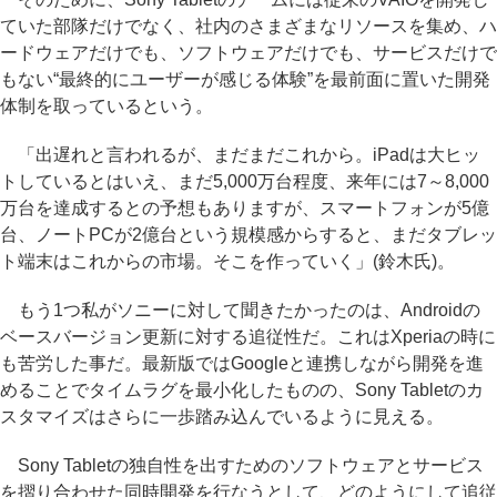
ていた部隊だけでなく、社内のさまざまなリソースを集め、ハ
ードウェアだけでも、ソフトウェアだけでも、サービスだけで
もない“最終的にユーザーが感じる体験”を最前面に置いた開発
体制を取っているという。
「出遅れと言われるが、まだまだこれから。iPadは大ヒッ
トしているとはいえ、まだ5,000万台程度、来年には7～8,000
万台を達成するとの予想もありますが、スマートフォンが5億
台、ノートPCが2億台という規模感からすると、まだタブレッ
ト端末はこれからの市場。そこを作っていく」(鈴木氏)。
もう1つ私がソニーに対して聞きたかったのは、Androidの
ベースバージョン更新に対する追従性だ。これはXperiaの時に
も苦労した事だ。最新版ではGoogleと連携しながら開発を進
めることでタイムラグを最小化したものの、Sony Tabletのカ
スタマイズはさらに一歩踏み込んでいるように見える。
Sony Tabletの独自性を出すためのソフトウェアとサービス
を摺り合わせた同時開発を行なうとして、どのようにして追従