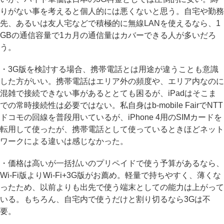
りがない事を考えると個人的には悪くないと思う。自宅や勤務
先、あるいは友人宅などで積極的に無線LANを使えるなら、1
GBの通信容量で1カ月の通信量はカバーできる人が多いだろ
う。
・3G版を検討する場合、携帯電話とは用途が違うことも意識
した方がいい。携帯電話はエリア外の頻度や、エリア内なのに
混雑で接続できない事があるととても困るが、iPadはそこま
での常時接続性は必要ではない。私自身はb-mobile FairでNTT
ドコモの回線を普段用いているが、iPhone 4用のSIMカードを
転用して使ったが、携帯電話として使っているときほどネット
ワークによる違いは感じなかった。
・価格は高いが一括払いのプリペイドで使う予算があるなら、
Wi-Fi版よりWi-Fi+3G版がお薦め。軽量で持ちやすく、薄くな
ったため、以前よりも出先で使う端末としての能力は上がって
いる。もちろん、自宅内で使うだけと割り切るなら3Gは不
要。