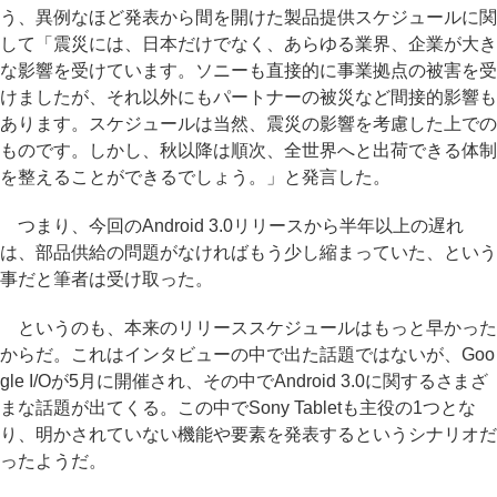
う、異例なほど発表から間を開けた製品提供スケジュールに関
して「震災には、日本だけでなく、あらゆる業界、企業が大き
な影響を受けています。ソニーも直接的に事業拠点の被害を受
けましたが、それ以外にもパートナーの被災など間接的影響も
あります。スケジュールは当然、震災の影響を考慮した上での
ものです。しかし、秋以降は順次、全世界へと出荷できる体制
を整えることができるでしょう。」と発言した。
つまり、今回のAndroid 3.0リリースから半年以上の遅れ
は、部品供給の問題がなければもう少し縮まっていた、という
事だと筆者は受け取った。
というのも、本来のリリーススケジュールはもっと早かった
からだ。これはインタビューの中で出た話題ではないが、Goo
gle I/Oが5月に開催され、その中でAndroid 3.0に関するさまざ
まな話題が出てくる。この中でSony Tabletも主役の1つとな
り、明かされていない機能や要素を発表するというシナリオだ
ったようだ。