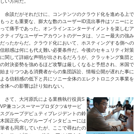
しい方向だ。
余談だがそれだけに、コンテンツのクラウド化を進める上で
もっとも重要な、膨大な数のユーザーID流出事件はソニーにと
って痛手であった。オンラインエンターテイメントを楽しむア
クティブなユーザーアカウントのデータは、ソニー最大の強み
だったからだ。クラウド化において、ホスティングする側への
信頼感は何にも代え難い必要条件だ。今後のセキュリティ対策
に関して詳細な声明が出されるだろうが、クラッキング集団と
の対決姿勢を強めるほど攻撃は厳しくなると予想され、米国で
始まりつつある消費者からの集団訴訟、情報公開が遅れた事に
よる信頼感の低下と共にソニー全体のエレクトロニクス事業を
全体への影響は計り知れない。
さて、大河原氏による業務執行役員S
VP兼コンスーマープロダクツ&サービ
スグループデピュティプレジデントの鈴
木国正氏へのグループインタビューには
筆者も同席していたが、ここで尋ねたの