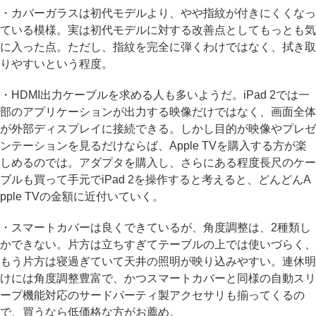
・カバーガラスは初代モデルより、やや指紋が付きにくくなっ
ている模様。実は初代モデルに対する改善点としてもっとも気
に入った点。ただし、指紋を完全に弾くわけではなく、拭き取
りやすいという程度。
・HDMI出力ケーブルを求める人も多いようだ。iPad 2では一
部のアプリケーションが出力する映像だけではなく、画面全体
が外部ディスプレイに接続できる。しかし目的が映像やプレゼ
ンテーションを見るだけならば、Apple TVを購入する方が楽
しめるのでは。アダプタを購入し、さらにある程度長尺のケー
ブルも買って手元でiPad 2を操作すると考えると、どんどんA
pple TVの金額に近付いていく。
・スマートカバーは良くできているが、角度調整は、2種類し
かできない。片方は立ちすぎてテーブルの上では使いづらく、
もう片方は寝過ぎていて天井の照明が映り込みやすい。連休明
けには角度調整豊富で、かつスマートカバーと同様の自動スリ
ープ機能対応のサードパーティ製アクセサリも揃ってくるの
で、買うなら低価格な方がお薦め。