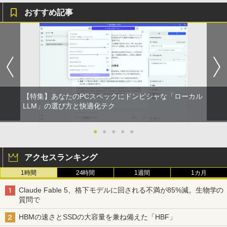
ET ラベルレス ×8本
ンガンコミックス)
おすすめ記事
￥1,112
￥770
【★最大100%ポイント】【大特価!訳あ
【期間限定10％OFF】【12GB+256G
DELL デル E2318H LED液晶モニター 23
ブラッククローバー 38 【電子書籍】[ 田
1
1
1
1
り!】富士通 LIFEBOOK A576/第6世代 C
B】 【楽天1位連続受賞】NIPOGI mini p
インチワイド ブラック 1920×1080 （フ
畠裕基 ]
ore i3/メモリ:4GB/SSD:128GB/15.6型液
c Intel N5030動作より安定 4C/4T 最大3.
ルHD）IPSパネル LEDバックライト付 非
by Amazon 天然水 ラベルレス 500ml ×24本
異世界居酒屋「のぶ」(22) (角川コミックス・
晶/USB 3.0/VGA/HDMI/DVD/Office/中古
1GHz Win11 Pro SSD ミニパソコン US
光沢 ノングレア 液晶ディスプレイ ディ
￥594
富士山の天然水 バナジウム含有 水 ミネラル
エース)
パソコン ノートパソコン Windows11 W
B3.2×4 3画面 4K 高速2.4G/5GWi-Fi BT
スプレイポート VGA VESA準拠【中古】
ウォーター ペットボトル 静岡県産 500ミリリ
indows10
4.2 ミニPC ミニパソコン minipc
ットル (Smart Basic)
￥832
￥4,980
￥8,999
￥39,980
【特集】あなたのPCスペックにドンピシャな「ローカル
￥1,380
キングダム 80 （ヤングジャンプコミッ
LLM」の選び方と快適化テク
2
クス） [ 原 泰久 ]
ONE PIECE モノクロ版 115 (ジャンプコミッ
【期間限定10%OFFクーポン 8/12 10時
2
クスDIGITAL)
by Amazon 天然水ラベルレス 2L×9本
【中古】 店長セレクト おまかせA4ノー
DELL/デル OPTIPLEX 7090 SFF【第11
まで】 モニター 21.5型 液晶ディスプレ
●
●
●
●
●
￥770
2
2
トパソコン Windows10 お気軽ノートPC
世代 Core i7-11700/メモリ16GB/M.2 SS
イ ベゼル ディスプレイ 液晶モニター PC
SSD120GB以上 メモリ4GB Celeron搭
D 256GB/Win11Pro/無線LAN/DVD-RW/
モニター 壁掛け フリッカーレス FreeSy
￥594
￥1,117
アクセスランキング
載 液晶15インチ 中古ノートパソコン DV
DP】中古/送料無料 ※沖縄、離島を除く
nc 21.5インチ 角度調節 FullHD ブルー
Dドライブ(内蔵or外付) WPS Office付き
ライトカット VAパネル VESAフル FHD
1時間
24時間
1週間
1カ月
中古パソコン
ノングレア MAXZEN JM22CH02
￥54,000
【いたわりセット付き】1年をおいしくす
3
こやかに過ごす養生手帳2027 （インプレ
HUNTER×HUNTER モノクロ版 39 (ジャンプ
Claude Fable 5、格下モデルに回される不満が85%減。生物学の
￥11,800
￥9,480
ス手帳2027） [ 久保奈穂実 ]
コミックスDIGITAL)
by Amazon 炭酸水 ラベルレス 500ml ×24本
質問で
強炭酸水 ペットボトル 500ミリリットル (Sm
art Basic)
￥3,080
【エントリーでポイント100％還元のチ
￥572
3
HBMの速さとSSDの大容量を兼ね備えた「HBF」
ャンス】GMKtec M8 ミニPC【AMD Ryz