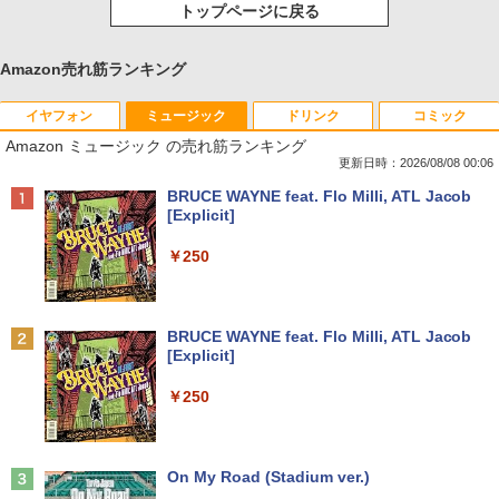
トップページに戻る
Amazon売れ筋ランキング
イヤフォン
ミュージック
ドリンク
コミック
Amazon ミュージック の売れ筋ランキング
更新日時：2026/08/08 00:06
Anker Soundcore P40i オフホワイト
BRUCE WAYNE feat. Flo Milli, ATL Jacob
[Explicit]
￥7,990
￥250
Anker Soundcore P31i ホワイト
BRUCE WAYNE feat. Flo Milli, ATL Jacob
[Explicit]
￥5,990
￥250
Anker Soundcore Liberty 5 ミッドナイトブ
On My Road (Stadium ver.)
ラック