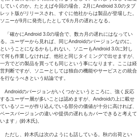
していくのか。たとえば今回の場合、2月にAndroid 3.0のタブ
レット版がリリースされ、すぐに他社からは製品が登場した。
ソニーが9月に発売したとして6カ月の遅れとなる。
「確かにAndroid 3.0の場合で、数カ月の遅れにはなってい
る。ユーザーから見れば、同じAndroidのバージョンなのに、
ということになるかもしれない。ソニーもAndroid 3.0に対し
て何も作業しなければ、他社と同じタイミングで出せますが、
一方でどの製品を買っても同じという事になります。ここは経
営判断ですが、ソニーとしては独自の機能やサービスとの統合
を行なうべきという結論です。
Androidのバージョンがいくつかというところに、強く反応
するユーザー層が多いことは認めますが、Androidの上に載せ
ているソニーが作り込んでいる部分の価値が十分に高ければ、
ベースバージョンの違いや提供の遅れもカバーできると考えて
います」(鈴木氏)。
ただし、鈴木氏は次のようにも話している。秋の出荷とい