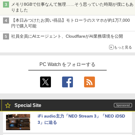
【★最大100%ポイント】Windows XP
en 5 PRO 6650H 16GB 512GB】4.5GH
【楽天1位!1,600円OFFクーポン 8/4 20:
￥1,625
3
3
メモリ8GBで仕事なんて無理……そう思っていた時期が僕にもあ
おまかせ 高性能 Core i5 高速 SSD128G
z 6コア 12スレッド OCuLink Windows
00-8/11 01:59】Xiaomi Monitor A24i 20
りました
B メモリ4GB 15.6インチ 大画面 DVDド
11 Pro LPDDR5 6400MT/s 16T増設 3画
26 ディスプレイ 1080P 23.8インチ 144
コミック版はだしのゲン（全10巻セッ
スーパーの裏でヤニ吸うふたり 9巻 (デジタル
4
ライブ 無線LAN 新品マウス付き Office
面2.5GbpsLAN Bluetooth5.2 WiFi HD
Hzリフレッシュレート sRGB99% 1670
ト）
版ビッグガンガンコミックス)
コカ・コーラ やかんの麦茶 from 爽健美茶 ラ
【本日みつけたお買い得品】モトローラのスマホが約1万7,000
追加可 中古PC ノートパソコン 安心保証
MI 省エネ ゲーミングpc みにpc minipc
万色 300nits ΔE＜1 低ブルーライト 大
ベルレス 650mlPET×24本
円で購入可能
8K コンパクト
画面 TÜV認証 目にやさしい 調整可能な
￥8,800
￥810
スタンド VESA
￥15,800
￥2,009
社員全員にAIエージェント、CloudflareがAI業務環境を公開
￥78,248
￥12,580
もっと見る
魔王城の料理番 〜コワモテ魔族ばかりだ
5
【中古】DELL Inspiron 15 3000(3580)
けど、ホワイトな職場です〜 6巻 【電
4
【Celeron4205U 4G 1T(HDD) WiFi 15L
【ポイント10倍】美品 HP 400 G6 SF 9
子書籍】[ ワイエム系 ]
4
PC Watch をフォローする
CD(1366x768)】【千葉】保証期間1ヶ月
世代 Core i5 9500 メモリ8GB 16GB 32
＼メーカー5年保証／【最短即日発送】
4
【ランクA】
GB 新品M.2SSD256GB 512GB office付
【新品】モニター 21.5インチモニター デ
￥792
き デスクトップパソコン 中古パソコン P
ィスプレイ PCモニター ASUS 液晶ディ
C Windows11 pro Win11 3画面 PC 800
スプレイ VP229HFZ 22型 1920×1080 応
￥15,980
600 G5 G4 モニタ セット オフィス 2024
答速度1ms リフレッシュレート100Hz IP
搭載 選択可 8世代 10世代 DELL 1311a
Sパネル 液晶モニター 5年保証付き 動画
閲覧 仕事 在宅 楽天ランキング4冠
￥36,740
レビュー投稿 5年保証｜MS Office 2024
5
Special Site
￥12,800
H&B 搭載｜中古 ノートパソコン Windo
ws11 Office付｜スペック Core i5 第7世
iFi audio主力「NEO Stream 3」「NEO iDSD
代 メモリ 8GB 大容量 HDD 500GB テン
3」に迫る
キー DVDドライブ搭載 CD DVD 再生可
【正規永久版Office付き】ミニpc ゲーミ
5
｜中古パソコン 中古ノートパソコン 中古
ング AMD Ryzen5 7430U ミニpc 新版小
液晶モニター 23.8型 Dell ディスプレイ
5
PC オフィス搭載
型ゲーミングpc 最大4.3GHz 6C12T DD
Pro 24 純正モニター VESA 対応 リフレ