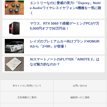
エントリーなのに脅威の実力!「Osprey」Nobl
R4 16GB 512GB SSD ミニpc mini pc 4
ッシュレート 100Hz HDMI DisplayPort
K@60Hz 3画面同時出力 小型pc 静音 高
VGA モニター 液晶 液晶モニター 液晶デ
e Audioワイヤレスイヤフォン4機種を一気に聴
￥19,800
速 WiFi 6 BT5.2 USB3.2×6/HDMI2.0/Ty
ィスプレイ フルHD IPS デル E2425HM 2
く
pe-C Win11Pro
3.8インチ パソコンモニター 新品
マウス、RTX 5060 Ti搭載ゲーミングPCが7万
￥79,980
￥13,999
5,000円オフで30万円台！
レイズのプレミアムカー向けブランドHOMUR
Aから「2×9R」が登場！
AIスマートノートのiFLYTEK「AINOTE 2」は
なぜ魅力的なのか？
本サイトのご利用について
お問い合わせ
広告掲載のご案内
編集部へのご連絡