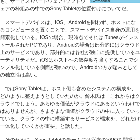
も、サービス+ハードウェア+ソフトウ
ソニー鈴木国正氏
ェアの枠組みの中でのSony Tabletの位置付けについてだ。
スマートデバイスは、iOS、Androidを問わず、ホストにな
るコンピュータを置くことで、スマートデバイス自身の運用を
簡素化している。iOSの場合、現時点でそれはiTunesがインス
トールされたPCであり、Androidの場合は部分的にはクラウド
上のサービスであり、部分的には各社が独自に提供しているユ
ーティリティだ。iOSはホストへの依存度を強くすることでシ
ンプル化している側面が強いので、Androidの方が端末として
の独立性は高い。
ではSony Tabletは、ホスト側も含めたシステムの構成を、
どのように整えようとしていたのか。鈴木氏は「これからはク
ラウドでしょう。あらゆる価値がクラウドにあるというわけで
はありませんが、さまざまな価値がクラウドの中に入っていっ
ている。クラウドの中に構築するサービスと端末を、どれだけ
一体化していくかが重要」と話した。
そのために、Sony Tabletのチームには従来のVAIOを開発し