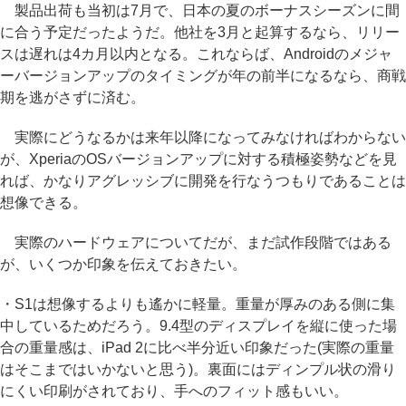
製品出荷も当初は7月で、日本の夏のボーナスシーズンに間
に合う予定だったようだ。他社を3月と起算するなら、リリー
スは遅れは4カ月以内となる。これならば、Androidのメジャ
ーバージョンアップのタイミングが年の前半になるなら、商戦
期を逃がさずに済む。
実際にどうなるかは来年以降になってみなければわからない
が、XperiaのOSバージョンアップに対する積極姿勢などを見
れば、かなりアグレッシブに開発を行なうつもりであることは
想像できる。
実際のハードウェアについてだが、まだ試作段階ではある
が、いくつか印象を伝えておきたい。
・S1は想像するよりも遙かに軽量。重量が厚みのある側に集
中しているためだろう。9.4型のディスプレイを縦に使った場
合の重量感は、iPad 2に比べ半分近い印象だった(実際の重量
はそこまではいかないと思う)。裏面にはディンプル状の滑り
にくい印刷がされており、手へのフィット感もいい。