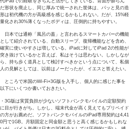
代iPadでの経験をきちんと活かしてきている。背面が膨らん
だ形状を廃止し、同じ厚みで統一された筐体は、パッと見の造
形は初代機の方が高級感を感じるかもしれない。だが、15%軽
量化され30%薄くなったボディは、圧倒的に持ちやすい。
日本では通称「風呂の蓋」と言われるスマートカバーの機能
として紹介されている、自動スリープ、復帰機能などを含め、
確実に使いやすさは増している。iPadに対してiPad 2の性能が
突き抜けているかと言えば、私はそうは思わない。しかしなが
ら、持ち歩く道具として検討すべきかという点について、私個
人の見解としては、以前はノーだったが、イエスと答えたい。
ところで米国のWi-Fi+3G版を入手し、個人的に感じた事を
以下にいくつか書いておきたい。
・3G版は実質負担が少ないソフトバンクモバイルの定額契約
に目が行きがち。しかし、端末代金が高く見えてもプリペイド
の方がお薦めだ。ソフトバンクモバイルのiPad専用契約は4,41
0円で1GB。月額固定と同金額と思うと高く感じるかもしれな
いが、バイト単価は日本の3G料金としては圧倒的に安い。縛