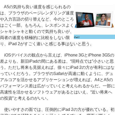
A5の気持ち良い速度を感じられるの
は、ブラウザのページレンダリング速度
や入力言語の切り替えなど、今のところ
はごく一部。もちろん、レスポンスよく
シャキシャキと動くので気持ち良いが、
両者の速度を積極的に比較をしない限
iPad 2
り、iPad 2がすごく速いと感じる事はないと思う。
iOSデバイスの観点から言えば、iPhone 3GとiPhone 3GSの
差よりも、新旧iPadの間にある差は、“現時点では”小さいと思
う。ただし将来も見据えれば、徐々にiPad 2の方が有利にはな
っていくだろう。ブラウザのSafariが高速に動くように、デュ
アルコアを活かせるアプリケーションが増えれば、A4とA5の
パフォーマンス差は広がっていくと考えられるからだ。一部に
高速性を活かせるソフトウェアがあるとはいえ、“近い将来へ
の投資”と考えるのがいい。
使いやすさの面では、圧倒的にiPad 2の方が優れている。初