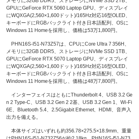
メモリに32GB DDR5、ストレージにNVMe SSD 2TB、
GPUにGeForce RTX 5060 Laptop GPU、ディスプレイ
にWQXGA(2,560×1,600ドット)/165Hz対応16型OLED、
キーボードにRGBバックライト付き日本語配列、OSに
Windows 11 Homeを採用し、価格は53万1,800円。
PHN16S-I51-N73Z57は、CPUにCore Ultra 7 356H、
メモリに32GB DDR5、ストレージにNVMe SSD 1TB、
GPUにGeForce RTX 5070 Laptop GPU、ディスプレイ
にWQXGA(2,560×1,600ドット)/165Hz対応16型OLED、
キーボードにRGBバックライト付き日本語配列、OSに
Windows 11 Homeを採用し、価格は48万7,800円。
インターフェイスはともにThunderbolt 4、USB 3.2 Ge
n 2 Type-C、USB 3.2 Gen 2 2基、USB 3.2 Gen 1、Wi-Fi
6E、Bluetooth 5.4、2.5Gigabit Ethernet、HDMI、音声入
出力を備える。
本体サイズはいずれも約356.78×275.5×18.9mm、重量
はPHN16S-I51-N732Z56が約2.18kg、PHN16S-I51-N73