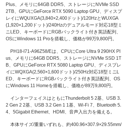
Plus、メモリに64GB DDR5、ストレージにNVMe SSD
2TB、GPUにGeForce RTX 5090 Laptop GPU、ディスプ
レイにWQUXGA(3,840×2,400ドット)/120HzとWUXGA
(1,920×1,200ドット)/240Hzのデュアルモード対応18型ミ
ニLED、キーボードにRGBバックライト付き英語配列、
OSにWindows 11 Proを搭載し、価格が99万9,800円。
PH18-I71-A96Z58/Eは、CPUにCore Ultra 9 290HX Pl
us、メモリに64GB DDR5、ストレージにNVMe SSD 1T
B、GPUにGeForce RTX 5080 Laptop GPU、ディスプレ
イにWQXGA(2,560×1,600ドット)/250Hz対応18型ミニL
ED、キーボードにRGBバックライト付き英語配列、OS
にWindows 11 Homeを搭載し、価格が89万9,800円。
インターフェイスはともにThunderbolt 5 2基、USB 3.
2 Gen 2 2基、USB 3.2 Gen 1 1基、Wi-Fi 7、Bluetooth 5.
4、5Gigabit Ethernet、HDMI、音声入出力を備える。
本体サイズ/重量いずれも、約400.96×307.9×29.55mm/