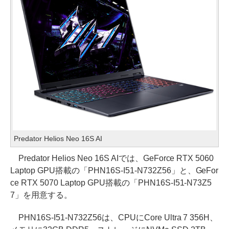
Predator Helios Neo 16S AI
Predator Helios Neo 16S AIでは、GeForce RTX 5060
Laptop GPU搭載の「PHN16S-I51-N732Z56」と、GeFor
ce RTX 5070 Laptop GPU搭載の「PHN16S-I51-N73Z5
7」を用意する。
PHN16S-I51-N732Z56は、CPUにCore Ultra 7 356H、