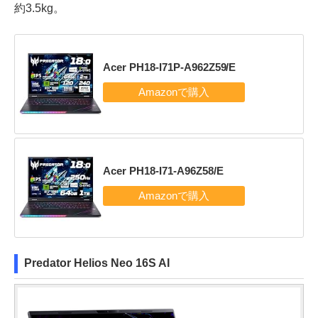
約3.5kg。
Acer PH18-I71P-A962Z59/E
Acer PH18-I71-A96Z58/E
Predator Helios Neo 16S AI