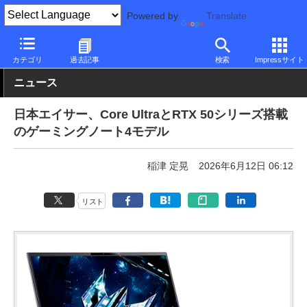
Powered by
Translate
PC Watch
パソコン/タブレット/スマートフォン
ゲーミングノー
カテゴリ
過去記事
検索
Impressサイト
ニュース
日本エイサー、Core UltraとRTX 50シリーズ搭載
のゲーミングノート4モデル
稲津 定晃
2026年6月12日 06:12
リスト