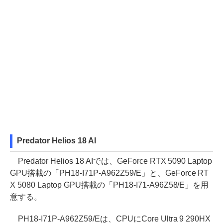
Predator Helios 18 AI
Predator Helios 18 AIでは、GeForce RTX 5090 Laptop
GPU搭載の「PH18-I71P-A962Z59/E」と、GeForce RT
X 5080 Laptop GPU搭載の「PH18-I71-A96Z58/E」を用
意する。
PH18-I71P-A962Z59/Eは、CPUにCore Ultra 9 290HX