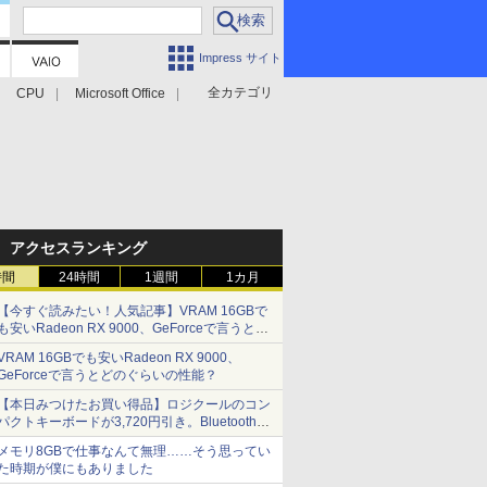
Impress サイト
全カテゴリ
CPU
Microsoft Office
アクセスランキング
時間
24時間
1週間
1カ月
【今すぐ読みたい！人気記事】VRAM 16GBで
も安いRadeon RX 9000、GeForceで言うとど
のぐらいの性能？ - PC Watch
VRAM 16GBでも安いRadeon RX 9000、
GeForceで言うとどのぐらいの性能？
【本日みつけたお買い得品】ロジクールのコン
パクトキーボードが3,720円引き。Bluetoothで3
台接続対応
メモリ8GBで仕事なんて無理……そう思ってい
た時期が僕にもありました