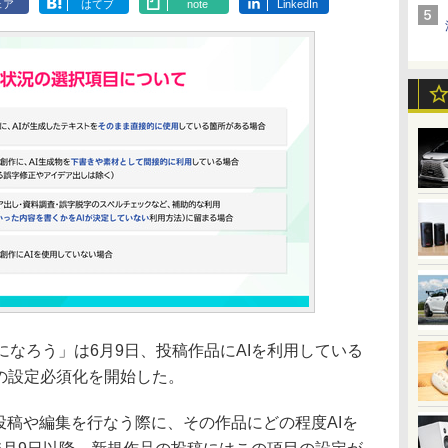
ェア
はてブ
note
LinkedIn
なろう」は6月9日、投稿作品にAIを利用している
の設定必須化を開始した。
投稿や編集を行なう際に、その作品にどの程度AIを