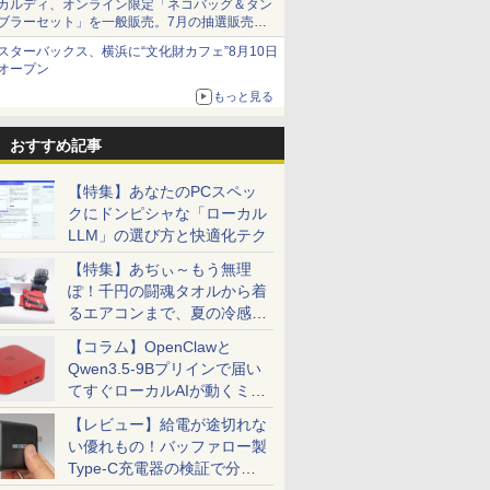
カルディ、オンライン限定「ネコバッグ＆タン
ブラーセット」を一般販売。7月の抽選販売の
当選無効分
スターバックス、横浜に“文化財カフェ”8月10日
オープン
もっと見る
おすすめ記事
【特集】あなたのPCスペッ
クにドンピシャな「ローカル
LLM」の選び方と快適化テク
【特集】あぢぃ～もう無理
ぽ！千円の闘魂タオルから着
るエアコンまで、夏の冷感グ
ッズ一挙紹介
【コラム】OpenClawと
Qwen3.5-9Bプリインで届い
てすぐローカルAIが動くミニ
PC「SER9 Pro」
【レビュー】給電が途切れな
い優れもの！バッファロー製
Type-C充電器の検証で分か