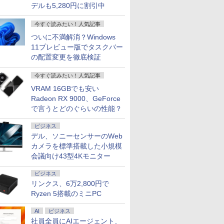
デルも5,280円に割引中
今すぐ読みたい！人気記事
ついに不満解消？Windows
11プレビュー版でタスクバー
の配置変更を徹底検証
今すぐ読みたい！人気記事
VRAM 16GBでも安い
Radeon RX 9000、GeForce
で言うとどのぐらいの性能？
ビジネス
デル、ソニーセンサーのWeb
カメラを標準搭載した小規模
会議向け43型4Kモニター
ビジネス
リンクス、6万2,800円で
Ryzen 5搭載のミニPC
AI
ビジネス
社員全員にAIエージェント、