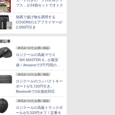
カード付きの「プロ野球チッ
プス」が24袋セットでオトク
熱風で揚げ物を調理する
COSORIのエアフライヤーが
2,000円引き
新記事
本日みつけたお買い得品
ロジクールの高級マウス
「MX MASTER 4」が最安
値！Amazonで3千円弱の割
引
本日みつけたお買い得品
ロジクールのコンパクトキー
ボードが3,720円引き。
Bluetoothで3台接続対応
本日みつけたお買い得品
ロジクールの高級トラックボ
ールが3,320円オフ！定番モ