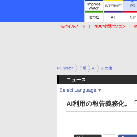
モバイルノート
NUC/小型パソコン
M
SSD
キーボード
マウス
PC Watch
市場
AI
その他
ニュース
Select Language
▼
AI利用の報告義務化。