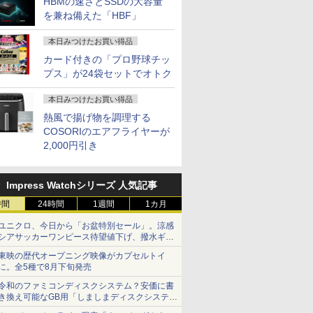
HBMの速さとSSDの大容量
を兼ね備えた「HBF」
本日みつけたお買い得品
カード付きの「プロ野球チッ
プス」が24袋セットでオトク
本日みつけたお買い得品
熱風で揚げ物を調理する
COSORIのエアフライヤーが
2,000円引き
Impress Watchシリーズ 人気記事
時間
24時間
1週間
1カ月
ユニクロ、今日から「お盆特別セール」。涼感
シアサッカーワンピース待望値下げ、撥水ギア
ショーツは1990円に
東映の歴代オープニング映像がカプセルトイ
に。全5種で8月下旬発売
令和のファミコンディスクシステム？安価に書
き換え可能なGB用「しましまディスクシステ
ム」