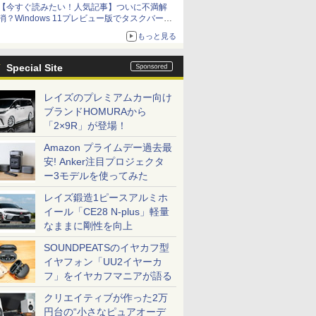
【今すぐ読みたい！人気記事】ついに不満解
消？Windows 11プレビュー版でタスクバーの
配置変更を徹底検証 - PC Watch
もっと見る
Special Site
レイズのプレミアムカー向け
ブランドHOMURAから
「2×9R」が登場！
Amazon プライムデー過去最
安! Anker注目プロジェクタ
ー3モデルを使ってみた
レイズ鍛造1ピースアルミホ
イール「CE28 N-plus」軽量
なままに剛性を向上
SOUNDPEATSのイヤカフ型
イヤフォン「UU2イヤーカ
フ」をイヤカフマニアが語る
クリエイティブが作った2万
円台の“小さなピュアオーデ