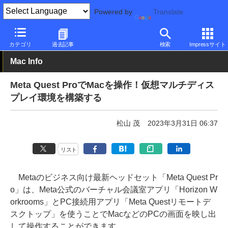
Powered by
Translate
PC Watch
パソコン/タブレット/スマートフォン
モバイルノート
カテゴリ
過去記事
検索
Impressサイト
Mac Info
Meta Quest ProでMacを操作！仮想マルチディス
プレイ環境を構築する
松山 茂
2023年3月31日 06:37
リスト
Metaのビジネス向け最新ヘッドセット「Meta Quest Pr
o」は、Meta公式のバーチャル会議室アプリ「Horizon W
orkrooms」とPC接続用アプリ「Meta Questリモートデ
スクトップ」を使うことでMacなどのPCの画面を映し出
して操作することができます。