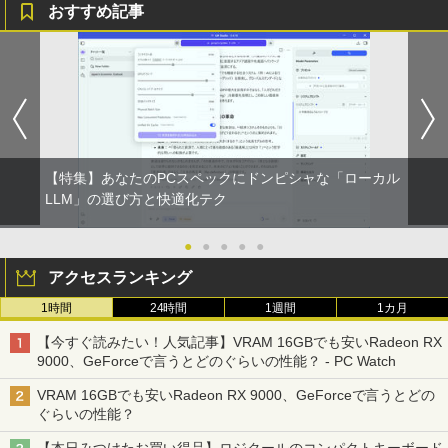
おすすめ記事
【特集】あなたのPCスペックにドンピシャな「ローカル
LLM」の選び方と快適化テク
●
●
●
●
●
アクセスランキング
1時間
24時間
1週間
1カ月
【今すぐ読みたい！人気記事】VRAM 16GBでも安いRadeon RX
9000、GeForceで言うとどのぐらいの性能？ - PC Watch
VRAM 16GBでも安いRadeon RX 9000、GeForceで言うとどの
ぐらいの性能？