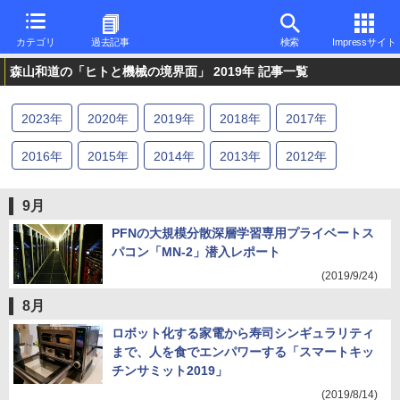
カテゴリ
過去記事
検索
Impressサイト
森山和道の「ヒトと機械の境界面」 2019年 記事一覧
2023
年
2020
年
2019
年
2018
年
2017
年
2016
年
2015
年
2014
年
2013
年
2012
年
2011
年
2010
年
2006
年
2005
年
2004
年
9月
2003
年
PFNの大規模分散深層学習専用プライベートス
パコン「MN-2」潜入レポート
(2019/9/24)
8月
ロボット化する家電から寿司シンギュラリティ
まで、人を食でエンパワーする「スマートキッ
チンサミット2019」
(2019/8/14)