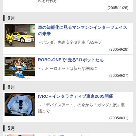
れる時代か
(2005/11/28)
9月
車の知能化に見るマンマシンインターフェイス
の未来
～ホンダ、先進安全研究車「ASV-3」
(2005/9/28)
ROBO-ONEで“走る”ロボットたち
～ホビーロボットは新たな段階に
(2005/9/27)
8月
IVRC＋インタラクティブ東京2005開催
～「デバイスアート」の今から「ガンダム展」裏
話まで
(2005/8/31)
5月