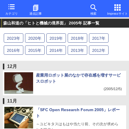
カテゴリ
過去記事
検索
Impressサイト
森山和道の「ヒトと機械の境界面」 2005年 記事一覧
2023
年
2020
年
2019
年
2018
年
2017
年
2016
年
2015
年
2014
年
2013
年
2012
年
2011
年
2010
年
2006
年
2005
年
2004
年
12月
2003
年
産業用ロボット展のなかで存在感を増すサービ
スロボット
(2005/12/5)
11月
「SFC Open Research Forum 2005」レポー
ト
～ユビキタスはもはや当たり前、その次が求めら