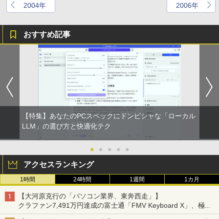
2004年
2006年
おすすめ記事
【特集】あなたのPCスペックにドンピシャな「ローカル
LLM」の選び方と快適化テク
●
●
●
●
●
アクセスランキング
1時間
24時間
1週間
1カ月
【大河原克行の「パソコン業界、東奔西走」】
クラファン7,491万円達成の富士通「FMV Keyboard X」、極限
の静音化を追求