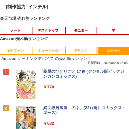
[制作協力: インテル]
楽天市場 売れ筋ランキング
ノート
デスクトップ
モニター
本
Amazon売れ筋ランキング
イヤフォン
ミュージック
ドリンク
コミック
VETESA正規店 新品 ノートパソコン セ
【マラソン限定30%OFF】中古 DELL O
DELL デル E2417H LED液晶モニター 2
ちいかわ なんか小さくてかわいいやつ 全
1
1
1
1
Amazon ゲーミングデバイス の売れ筋ランキング
ール office付き windows11 マウスセッ
ptiPlex 3060 Micro D10U Core i5 8400
3.8インチワイド ブラック 1920×1080
巻(1-8)セット 全巻新品 蔦屋書店
ト PC 14型 Celeron N3350/J3355 メモ
T 第8世代CPU メモリ8GB SSD256GB
（フルHD） 16:9 IPSパネル LEDバック
更新日時：2026/08/06 18:06
リ8GB/12GB SSD128GB/256GB/512G
Windows11Home 1年保証 レビュー特
ライト付 非光沢 ノングレア 液晶ディス
￥9,900
Anker Soundcore P40i オフホワイト
BRUCE WAYNE feat. Flo Milli, ATL Jacob
【Amazon.co.jp限定】 い・ろ・は・す 2L P
薬屋のひとりごと 17巻 (デジタル版ビッグガ
B/1TB 安い 格安 ラップトップ
典：WPS Office Bランク パソコン デス
プレイ ディスプレイポート VGA【中
[Explicit]
ET ラベルレス ×8本
ンガンコミックス)
クトップパソコン デル 中古パソコン 中
古】
￥5,990
古デスクトップパソコン PC
￥31,480
￥250
￥1,001
￥770
￥5,300
￥24,800
自分の思いを言葉にする こどもアウトプ
2
ット図鑑 [ 樺沢 紫苑 ]
【エントリーでポイント10倍】 ノートパ
2
Anker Soundcore P31i ブラック
BRUCE WAYNE feat. Flo Milli, ATL Jacob
by Amazon 天然水 ラベルレス 500ml ×24本
異世界居酒屋「のぶ」(22) (角川コミックス・
ソコン 中古 Bランク Win11 Pro カメラ i
送料無料！！【あきばお〜】モバイル モ
￥1,650
2
[Explicit]
富士山の天然水 バナジウム含有 水 ミネラル
エース)
5 第10世代 dynabook G83/FU 8GBメモ
【★最大100%ポイント】HP EliteDesk
ニター 車載 オンダッシュ 7インチ IPS ポ
2
ウォーター ペットボトル 静岡県産 500ミリリ
￥4,990
リ 256GB SSD 13.3インチ 軽量ノートパ
600/800 G2 SFF 第6世代 Corei7-6700
ータブル ディスプレイ HDMI【smtb-u】
ットル (Smart Basic)
￥250
￥832
ソコン Wi-Fi6 軽い B5 ダイナブックノー
メモリ8GB 高速新品 SSD256GB+HDD5
トパソコン windows11pro win11pro 初
00GB Windows11 DVDマルチドライブ