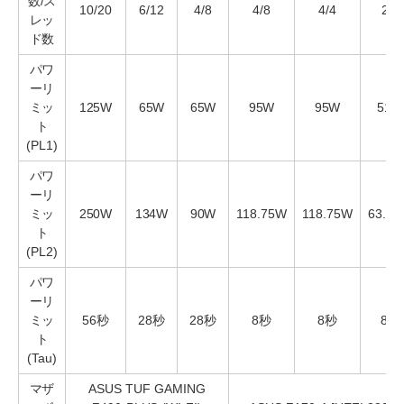
数/ス
10/20
6/12
4/8
4/8
4/4
2/4
レッ
ド数
パワ
ーリ
ミッ
125W
65W
65W
95W
95W
51W
ト
(PL1)
パワ
ーリ
ミッ
250W
134W
90W
118.75W
118.75W
63.7
ト
(PL2)
パワ
ーリ
ミッ
56秒
28秒
28秒
8秒
8秒
8秒
ト
(Tau)
マザ
ASUS TUF GAMING