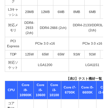
ク
L3キャ
20MB
12MB
6MB
8MB
6MB
3
ッシュ
DDR4-
対応メ
DDR4-2133/DDR3L-16
2933
DDR4-2666 (2ch)
モリ
(2ch)
(2ch)
PCI
PCIe 3.0 x16
PCIe 3.0 x16
Express
TDP
125W
65W
65W
91W
91W
5
対応ソ
LGA1200
LGA1151
ケット
【表2】テスト機材一覧
Core
Core
Core
Core i7-
Core i5-
Cor
CPU
i9-
i5-
i3-
6700K
6600K
i3-61
10900K
10600
10100
コア