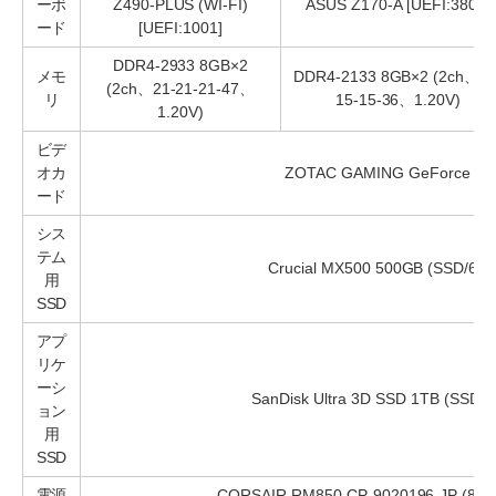
ーボ
Z490-PLUS (WI-FI)
ASUS Z170-A [UEFI:3802]
ード
[UEFI:1001]
DDR4-2933 8GB×2
メモ
DDR4-2133 8GB×2 (2ch、15
(2ch、21-21-21-47、
リ
15-15-36、1.20V)
1.20V)
ビデ
オカ
ZOTAC GAMING GeForce RT
ード
シス
テム
Crucial MX500 500GB (SSD/6G
用
SSD
アプ
リケ
ーシ
SanDisk Ultra 3D SSD 1TB (SSD/
ョン
用
SSD
電源
CORSAIR RM850 CP-9020196-JP (850