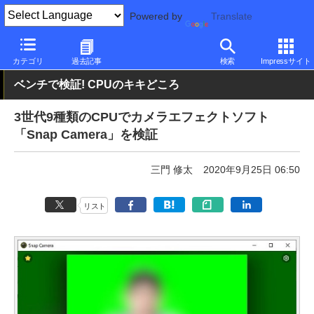
Powered by
Translate
PC Watch
半導体/周辺機器
CPU
Intel
カテゴリ
過去記事
検索
Impressサイト
ベンチで検証! CPUのキキどころ
3世代9種類のCPUでカメラエフェクトソフト
「Snap Camera」を検証
三門 修太
2020年9月25日 06:50
リスト