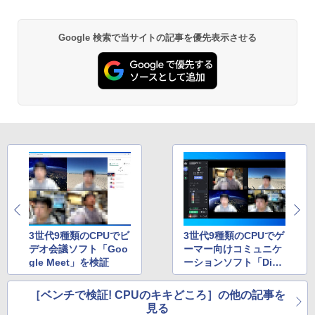
￥49,500
【新品】Windows11 ノートパソコン off
ー 23.8 1920×1080 HDMI D-Sub ブラッ
5
ice付き 15.6インチワイド液晶 フルHD I
ク スピーカー：なし 24E2N2100/11
ntel Pentium GOLD 6500Y メモリ12GB
Google 検索で当サイトの記事を優先表示させる
新品SSD256GB USB3.0 HDMI 日本語配
￥11,480
列キーボード【NC15】
「楽天ランキング1位」 デスクトップパ
5
ソコン Windows11 Office付き パソコン
新品｜インテル 第14世代 Core i5-4590 i
￥39,800
5 i7-14700F｜ SSD 256GB～2TB｜メモ
リ 8～64GB DDR4/5｜ デスクトップPC
2年保証 激安 高性能 ゲーム 本体のみ PC
高スペッ 初期設定済み
￥45,700
3世代9種類のCPUでビ
3世代9種類のCPUでゲ
デオ会議ソフト「Goo
ーマー向けコミュニケ
gle Meet」を検証
ーションソフト「Disc
ord」を検証
［ベンチで検証! CPUのキキどころ］の他の記事を
見る