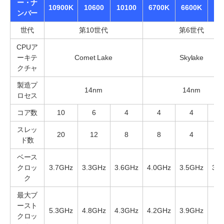
ー・ナ
10900K
10600
10100
6700K
6600K
61
ンバー
世代
第10世代
第6世代
CPUア
ーキテ
Comet Lake
Skylake
クチャ
製造プ
14nm
14nm
ロセス
コア数
10
6
4
4
4
スレッ
20
12
8
8
4
ド数
ベース
クロッ
3.7GHz
3.3GHz
3.6GHz
4.0GHz
3.5GHz
3.7
ク
最大ブ
ースト
5.3GHz
4.8GHz
4.3GHz
4.2GHz
3.9GHz
クロッ