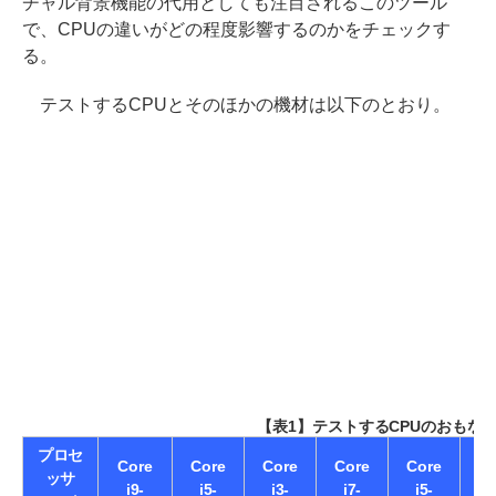
チャル背景機能の代用としても注目されるこのツール
で、CPUの違いがどの程度影響するのかをチェックす
る。
テストするCPUとそのほかの機材は以下のとおり。
【表1】テストするCPUのおもな
プロセ
Core
Core
Core
Core
Core
Co
ッサ
i9-
i5-
i3-
i7-
i5-
i