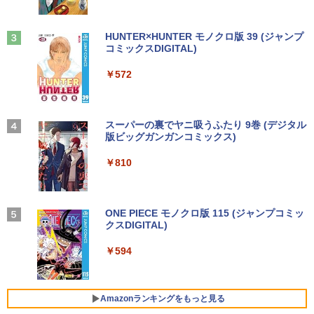
￥6,000
￥1,380
期設定済 office付き 中古ノートPC
正規版Office付き Windows10 変更可 V
学研特別支援教材 WAVES ウェーヴス
3
GA DisplayPort HDMI 2画面同時出力可
『見る力』を育てるビジョン・アセスメ
能 中古パソコン デスクトップ
Anker Soundcore Liberty 5 ミッドナイトブ
On My Road (Stadium ver.)
HUNTER×HUNTER モノクロ版 39 (ジャンプ
￥34,800
ント 株式会社 Gakken検査 テスト 数字
ラック
コミックスDIGITAL)
by Amazon 天然水ラベルレス 2L×9本
形 書く 練習問題 ドリル トレーニング 学
【送料無料】TF: EIZO FlexScan EV245
3
￥35,999
研
￥250
0 2019年製 超狭額ベゼル 23.8型ワイ
￥14,990
￥572
￥1,117
ド フルHD（1920x1080）IPSパネル ノ
￥19,800
【長期保証付】Xiaomi シャオミ REDMI
ングレア(非光沢)【3ケ月保証】
3
Pad 2 6+128GB ラベンダーパープル 11
型Androidタブレット 6GB/128GB/WiFi
Dell OptiPlex 7040 SFF 第6世代 Core i
￥7,980
3
VHU5864JP
7 メモリ16GB SSD 512GB Office付き H
【2026年アップグレード版】AOKIMI ワイヤ
On My Road (Stadium ver.)
スーパーの裏でヤニ吸うふたり 9巻 (デジタル
DMI Windows11 デスクトップPC 中古
レスイヤホン bluetooth イヤホン V12 小型
版ビッグガンガンコミックス)
by Amazon 炭酸水 ラベルレス 500ml ×24本
大人の科学マガジン あたらしい鳩時計
4
パソコン
軽量 ブルートゥースHi-Fi 最大36時間再生 ぶ
強炭酸水 ペットボトル 500ミリリットル (Sm
￥35,481
[ 大人の科学マガジン編集部 ]
￥250
るーとゅーす コードレス ENCノイズキャン
art Basic)
￥810
モバイルモニター 15.6インチ モバイルデ
4
セリング 自動ペアリング Type-C充電 マイク
￥35,800
￥10,780
ィスプレイ 1920*1080 ポータブルモニタ
付き 防水 タッチ式音量調整 スポーツ/通勤/通
￥1,625
ー IPS液晶パネル ブルーカット 自立スタ
学/WEB会議(ホワイト)
【展示品】 Lenovo ノートパソコン Ide
ンド VESA スピーカ内蔵 USBType-C ミ
4
apad Duet 560 Chromebook 13.3型 タ
ニHDMI Sw-itch/PS3/PS4/PS5/Xbox/PC
BUGS LIFE
ONE PIECE モノクロ版 115 (ジャンプコミッ
￥1,964
ッチパネル/ Snapdragon 7c Gen2/ メモ
【期間限定P15倍+最大10%OFFクーポ
クスDIGITAL)
コカ・コーラ やかんの麦茶 from 爽健美茶 ラ
4
リ 4GB/ eMMC 128GB/ Chrome OS/ Off
ン】 【3年保証】DELL デル OPTIPLEX
兵庫県政問題 運動篇 声をあげる市民 [
￥8,489
ベルレス 650mlPET×24本
￥250
5
iceなし/ アビスブルー ストームグレー
3090 MICRO SSD256GB メモリ16GB C
ドンマッツ ]
￥594
ore i3 Windows 11 Pro 中古 アウトレッ
Xiaomi シャオミ REDMI Buds 8 Lite ワイヤ
￥1,653
ト 返品 送料無料 中古デスクトップパソ
レスイヤホン Bluetooth 5.4 ノイズキャンセ
￥34,800
￥2,200
コン 中古パソコン デスクトップパソコン
リング ANC 36時間再生
液晶ディスプレイ 23インチ ディスプレ
5
デスクトップ PC ミニPC OFFICE付き
Amazonランキングをもっと見る
イ フィリップス 液晶モニター パソコン
￥2,980
モニター ゲーミングモニター PCモニタ