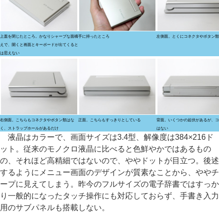
上蓋を閉じたところ。かなりシャープな面構
手に持ったところ
左側面。とくにコネクタやボタン類
えで、開くと画面とキーボードが出てくると
は思えない
右側面。こちらもコネクタやボタン類はな
正面。こちらもすっきりとしている
背面。いくつかの起伏があるが、コ
く、ストラップホールがあるだけ
はない
液晶はカラーで、画面サイズは3.4型、解像度は384×216ド
ット。従来のモノクロ液晶に比べると色鮮やかではあるもの
の、それほど高精細ではないので、ややドットが目立つ。後述
するようにメニュー画面のデザインが質素なことから、ややチ
ープに見えてしまう。昨今のフルサイズの電子辞書ではすっか
り一般的になったタッチ操作にも対応しておらず、手書き入力
用のサブパネルも搭載しない。