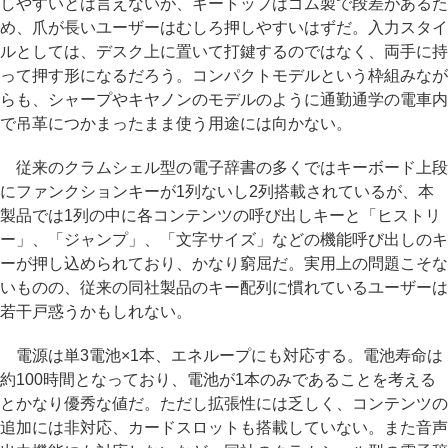
しやすいとは言えないが、キートップはゴム製で段差があるた
め、爪が長いユーザーはむしろ押しやすいはずだ。入力スタイ
ルとしては、デスク上に置いて打鍵するのではなく、両手に持
って押す形になるだろう。コンパクトモデルという枠組みなが
らも、シャープやキヤノンのモデルのように通勤通学の電車内
で吊革につかまったまま使う用途には向かない。
従来のクラムシェル型の電子辞書の多くではキーボード上段
にファンクションキーが1列ないし2列搭載されているが、本
製品では1列の中に各コンテンツの呼び出しキーと「ヒストリ
ー」、「ジャンプ」、「文字サイズ」などの機能呼び出しのキ
ーが押し込められており、かなり窮屈だ。実用上の問題こそな
いものの、従来の同社製品のキー配列に慣れているユーザーは
若干戸惑うかもしれない。
電源は単3電池×1本、エネループにも対応する。電池寿命は
約100時間となっており、電池が1本のみであることを考える
とかなり優秀な値だ。ただし拡張性には乏しく、コンテンツの
追加には非対応、カードスロットも搭載していない。また音声