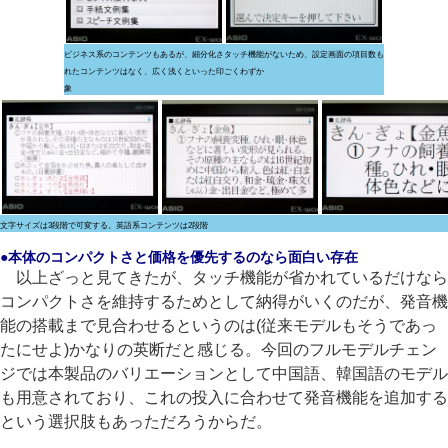
ビジネス系のコンテンツもあるが、細分化さ
タッチ機能がないため、設定画面の項目数も
れたコンテンツはなく、広く浅くといった印
ごくわずか
象
文字サイズは3段階で可変する。英語系コンテンツは2段階
●本体のコンパクトさと価格を優先するのなら面白い存在
以上ざっと見てきたが、タッチ機能が省かれているだけなら
コンパクトさを維持するためとして納得がいくのだが、発音機
能の搭載まで見合わせるというのは(従来モデルもそうであっ
たにせよ)かなりの英断だと感じる。今回のフルモデルチェン
ジでは本製品のバリエーションとして中国語、韓国語のモデル
も用意されており、これの投入に合わせて発音機能を追加する
という選択肢もあっただろうからだ。