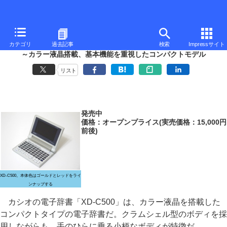
■
山口真弘の電子辞書最前線
■
カテゴリ
過去記事
検索
Impressサイト
カシオ「XD-C500」
～カラー液晶搭載、基本機能を重視したコンパクトモデル
リスト
発売中
価格：オープンプライス(実売価格：15,000円
前後)
XD-C500。本体色はゴールドとレッドをライ
ンナップする
カシオの電子辞書「XD-C500」は、カラー液晶を搭載した
コンパクトタイプの電子辞書だ。クラムシェル型のボディを採
用しながらも、手のひらに乗る小柄なボディが特徴だ。