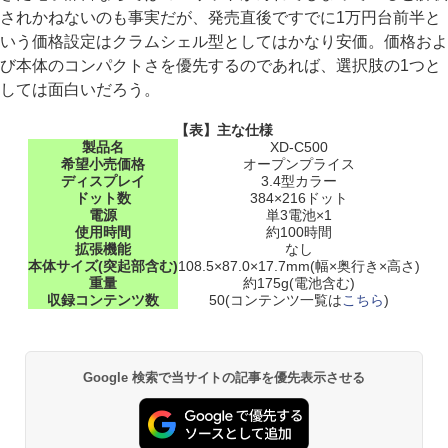
されかねないのも事実だが、発売直後ですでに1万円台前半と
いう価格設定はクラムシェル型としてはかなり安価。価格およ
び本体のコンパクトさを優先するのであれば、選択肢の1つと
しては面白いだろう。
【表】主な仕様
製品名
XD-C500
希望小売価格
オープンプライス
ディスプレイ
3.4型カラー
ドット数
384×216ドット
電源
単3電池×1
使用時間
約100時間
拡張機能
なし
本体サイズ(突起部含む)
108.5×87.0×17.7mm(幅×奥行き×高さ)
重量
約175g(電池含む)
収録コンテンツ数
50(コンテンツ一覧は
こちら
)
Google 検索で当サイトの記事を優先表示させる