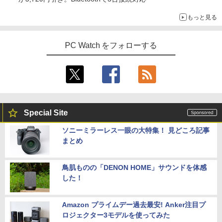
￥21,800
Yoothi 互換品 液晶 14.0インチ NEC LAV
4
IE N14 Slim N1455/HA N1455/HAL PC-
もっと見る
細胞の分子生物学 [ 中村 桂子 ]
N1455HAL 対応 FullHD 1920x1080 IPS
5
Office2024付き デスクトップPC デスク
LED LCD 液晶ディスプレイ 修理交換用
4
【★最大100%ポイント】【新生活応援・
トップ パソコン ビジネス 第14世代 core
液晶パネル
￥22,000
4
PC Watch をフォローする
2026】【Office 2019 H&B】【カメラ×F
i7 第12世代 corei3 corei5 Windows11
HD】富士通 LIFEBOOK U939/第8世代 C
SSD 128GB～2TB メモリ8GB～32GB 2
￥9,800
ore i5/メモリ:8GB/M.2 SSD:256GB/512
年保証 安い 激安 オフィス業務 事務作業
GB/1TB/Wi-fi/Bluetooth/13.3型/HDMI/U
デスクワーク 動画視聴 おしゃれ 本体の
SB-C/USB3.1/パソコン 中古PC 中古ノー
み
トパソコン Windows11
【期間限定10%OFFクーポン 8/12 10時
5
￥45,700
まで】 ゲーミングモニター 24.5インチ F
￥25,800
HD 240Hz 1ms Fast IPSパネル HDMI2.0
Special Site
×1 DP1.4×1 Adaptive Sync対応 フリッ
カーフリー ブルーライトカット モニター
ソニーミラーレス一眼の大特集！ 見どころ記事
★レノボ / Lenovo ThinkCentre M70q
ディスプレイ MAXZEN MGM25IC04-F2
5
まとめ
ノートパソコン 新品 14インチ Office搭
Tiny Gen 5 12TES7DK00 (Windows 11
40
5
載 Windows11 Pro 日本語キーボード メ
Pro/インテル Core i5 14500T/メモリ:16
モリ 12GB SSD 128GB 256GB 512GB 1
GB/SSD:256GB)【デスクトップパソコ
￥12,980
TB Webカメラ WiFi Bluetooth 選べる
ン】【送料無料】
鳥肌ものの「DENON HOME」サウンドを体感
カラー 14型 薄型 軽量
した！
￥139,500
￥29,800
Amazon プライムデー過去最安! Anker注目プ
ロジェクター3モデルを使ってみた