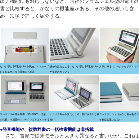
出力機能にも対応しないなど、同社のクラムシェル型の電子辞
書と比較すると、かなりの機能差がある。その他の違いも含
め、次項で詳しく紹介する。
ヒンジ部に単3電池×1本を収納。エネループ
横から見たところ。ヒンジ部に単3電池×1本
片手に乗るコンパクトなボディサイ
およびエボルタ充電池にも対応
が収納されている
フルサイズの電子辞書「XD-B8500」(左)と
ナナメ方向から見たところ。奥行きもかなり
フットプリントはかなり差があるが
の比較。本製品のコンパクトさがよくわかる
短い
それほど違いはない
●発音機能や、複数辞書の一括検索機能は非搭載
さて、冒頭で従来モデルと大きく異なると書いたが、これは