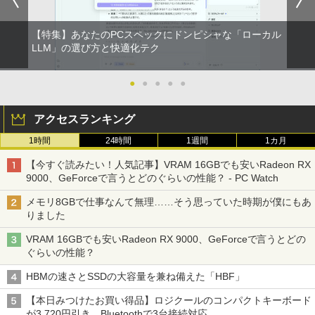
ウォーター ペットボトル 静岡県産 500ミリリ
画面 ノートパソコン中古 オフィス付き
￥4,050
ットル (Smart Basic)
Microsoftoffice2024可 送料無料 WIFI
￥832
￥6,480
【特集】あなたのPCスペックにドンピシャな「ローカル
￥1,380
￥15,120
ザ・ファブル 全巻セット(1-22巻セット)
LLM」の選び方と快適化テク
2
（ヤンマガKCスペシャル） [ 南勝久 ]
アースドリームス 厳選おまかせモニター
2
ONE PIECE モノクロ版 115 (ジャンプコミッ
中古パソコン | NEC | Mate MRL36L-5 |
21.5型〜27型ワイド 【HDMI対応 / FULL
2
クスDIGITAL)
by Amazon 天然水ラベルレス 2L×9本
Windows11 | デスクトップ | 一年保証 |
HD解像度】 大手メーカー液晶 (Dell/HP/
●
●
●
●
●
￥19,118
新古品ノートパソコン Intel Celeron Wi
第9世代 | Core i3 9100 3.6(〜最大4.2)G
NEC等) テレワーク デュアルモニター S
2
ndows11 Pro Office 2024付き メモリ16
Hz | MEM:8GB | SSD:256GB(新品) | DV
witch PS4 PS5対応 【整備済み中古品】
￥594
￥1,117
アクセスランキング
GB SSD512GB 12型/14型選択可 Blueto
Dマルチ | Win11Pro64bit
oth 無線LAN USB3.0 軽量 モバイル ビ
￥6,470
1時間
24時間
1週間
1カ月
ジネス 在宅勤務 学生向け
￥15,000
現代ギリシア語辞典第3版 [ 川原拓雄 ]
3
HUNTER×HUNTER モノクロ版 39 (ジャンプ
【今すぐ読みたい！人気記事】VRAM 16GBでも安いRadeon RX
￥21,980
コミックスDIGITAL)
by Amazon 炭酸水 ラベルレス 500ml ×24本
￥19,800
9000、GeForceで言うとどのぐらいの性能？ - PC Watch
強炭酸水 ペットボトル 500ミリリットル (Sm
【選べる2色 コスパ抜群】モバイルモニ
3
art Basic)
【エントリーでポイント100％還元のチ
ター 15.6インチ フルHD 100%sRGB 非
￥572
3
メモリ8GBで仕事なんて無理……そう思っていた時期が僕にもあ
ャンス】GMKtec G5S ミニpc 【Intel N
光沢IPS パネル Type-C対応 miniHDMI V
りました
【1500円OFFクーポン】【DVDドライブ
5095 DDR5 8GB 128GB SSD】mini pc
ESA対応 650g/889g 2色から選択可能 モ
￥1,625
3
&テンキー】ノートパソコン 中古パソコ
Windows11 Pro 超軽量 4コア/4スレッド
ニター サブディスプレイ テレワーク 在
VRAM 16GBでも安いRadeon RX 9000、GeForceで言うとどの
ン 15.6インチ SSD256GB メモリ8GB C
2.9GHz ミニパソコン M.2 2242 SATA WI
宅勤務 UPERFECT
実写映画『ブルーロック』公式PHOTO
4
スーパーの裏でヤニ吸うふたり 9巻 (デジタル
ぐらいの性能？
ore i3-8130U 第8世代 Microsoft Office
FI6 Bluetooth5.2 4K 2画面出力 デスク
BOOK （講談社 MOOK） [ 講談社 ]
版ビッグガンガンコミックス)
コカ・コーラ やかんの麦茶 from 爽健美茶 ラ
付き Windows11 東芝 dynabook B65
トップPC NucBox みにpc 省エネ オフィ
￥8,999
ベルレス 650mlPET×24本
HBMの速さとSSDの大容量を兼ね備えた「HBF」
ノートパソコン 中古 PC パソコン 中古ノ
ス
￥2,200
￥810
ートPC 最大SSD1TB 最大メモリ16GB
￥2,009
【本日みつけたお買い得品】ロジクールのコンパクトキーボード
￥46,248
が3,720円引き。Bluetoothで3台接続対応