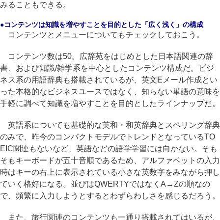
みることもできる。
●コンテンツは知識を増やすことを目的とした「広く浅く」の構成
コンテンツとメニューについてもチェックしておこう。
コンテンツ数は50。広辞苑をはじめとした日本語関連の辞
書、および知識/雑学系を中心としたコンテンツ構成だ。ビジ
ネス系の用語辞典も搭載されているが、英文Eメール作成とい
った本格的なビジネスユースではなく、知らない単語の意味を
手軽に調べて知識を増やすことを目的としたラインナップだ。
英語系についても基礎的な英和・和英辞典とスペリング辞典
のみで、昨今のコンパクトモデルでトレンドとなっているTO
EIC関連もないなど、英語などの語学学習には向かない。そも
そもキーボードが五十音順であるため、アルファベットの入力
時はキーの右上に表示されている小さな英数字をみながら押し
ていく格好になる。並びはQWERTYではなくA→Zの順なの
で、頻繁に入力しようとするとわずらわしさを感じるだろう。
また、旅行関連のコンテンツも一通り搭載されてはいるが、