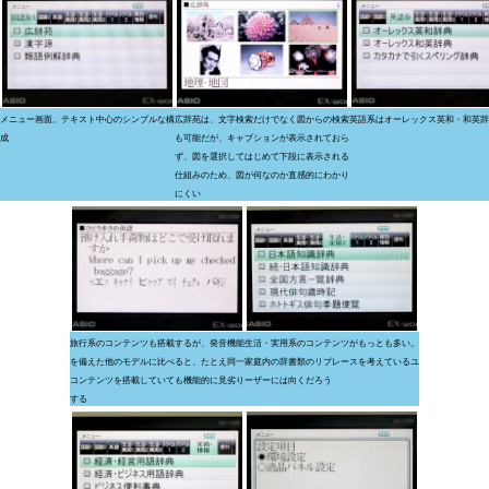
メニュー画面。テキスト中心のシンプルな構
広辞苑は、文字検索だけでなく図からの検索
英語系はオーレックス英和・和英辞
成
も可能だが、キャプションが表示されておら
ず、図を選択してはじめて下段に表示される
仕組みのため、図が何なのか直感的にわかり
にくい
旅行系のコンテンツも搭載するが、発音機能
生活・実用系のコンテンツがもっとも多い。
を備えた他のモデルに比べると、たとえ同一
家庭内の辞書類のリプレースを考えているユ
コンテンツを搭載していても機能的に見劣り
ーザーには向くだろう
する