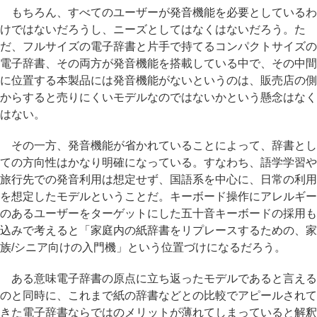
もちろん、すべてのユーザーが発音機能を必要としているわ
けではないだろうし、ニーズとしてはなくはないだろう。た
だ、フルサイズの電子辞書と片手で持てるコンパクトサイズの
電子辞書、その両方が発音機能を搭載している中で、その中間
に位置する本製品には発音機能がないというのは、販売店の側
からすると売りにくいモデルなのではないかという懸念はなく
はない。
その一方、発音機能が省かれていることによって、辞書とし
ての方向性はかなり明確になっている。すなわち、語学学習や
旅行先での発音利用は想定せず、国語系を中心に、日常の利用
を想定したモデルということだ。キーボード操作にアレルギー
のあるユーザーをターゲットにした五十音キーボードの採用も
込みで考えると「家庭内の紙辞書をリプレースするための、家
族/シニア向けの入門機」という位置づけになるだろう。
ある意味電子辞書の原点に立ち返ったモデルであると言える
のと同時に、これまで紙の辞書などとの比較でアピールされて
きた電子辞書ならではのメリットが薄れてしまっていると解釈