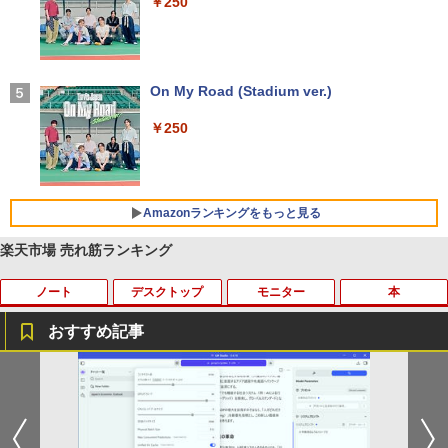
￥250
るーとゅーす コードレス ENCノイズキャン
セリング 自動ペアリング Type-C充電 マイク
付き 防水 タッチ式音量調整 スポーツ/通勤/通
学/WEB会議(ホワイト)
On My Road (Stadium ver.)
￥1,964
￥250
Xiaomi シャオミ REDMI Buds 8 Lite ワイヤ
レスイヤホン Bluetooth 5.4 ノイズキャンセ
リング ANC 36時間再生
Amazonランキングをもっと見る
￥3,480
楽天市場 売れ筋ランキング
ノート
デスクトップ
モニター
本
【Amazon.co.jp限定】 い・ろ・は・す 2L P
薬屋のひとりごと 17巻 (デジタル版ビッグガ
ET ラベルレス ×8本
ンガンコミックス)
おすすめ記事
￥1,112
￥770
8月5日限定10倍＆抽選10000P！｜2021
R309-Apple Mac mini A1347 1点 MacO
【中古良品】【安心保証】Princeton 21.
YOGAポーズの教科書 [ 綿本彰 ]
1
1
1
1
年モデル！高性能ノートパソコン Windo
S Catalina 10.15.7/CPU Core i5-4260U/
5型ワイドカラー液晶ディスプレイ PTF
ws11 富士通 LIFEBOOK A5511 第11世
メモリ 4GB/SATA 500GB intel HD Grap
WDE-22W / PTFBDE-22W ブラック/ ホ
￥2,090
by Amazon 天然水 ラベルレス 500ml ×24本
異世界居酒屋「のぶ」(22) (角川コミックス・
代Celeron 6305U最大メモリ32GB 秒速
hics 5000 1536MB グラフィックス搭載
ワイト色 スピーカー搭載 プリンストン
富士山の天然水 バナジウム含有 水 ミネラル
エース)
起動新品SSD2TB テンキー内蔵 15.6型大
★送料無料【中古動作品】