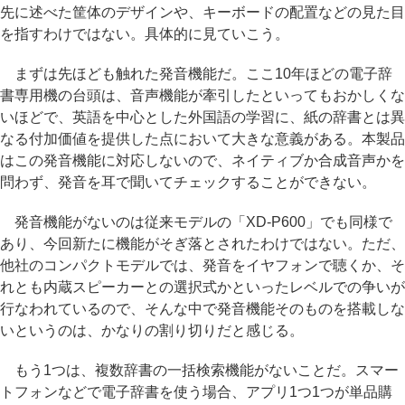
先に述べた筐体のデザインや、キーボードの配置などの見た目
を指すわけではない。具体的に見ていこう。
まずは先ほども触れた発音機能だ。ここ10年ほどの電子辞
書専用機の台頭は、音声機能が牽引したといってもおかしくな
いほどで、英語を中心とした外国語の学習に、紙の辞書とは異
なる付加価値を提供した点において大きな意義がある。本製品
はこの発音機能に対応しないので、ネイティブか合成音声かを
問わず、発音を耳で聞いてチェックすることができない。
発音機能がないのは従来モデルの「XD-P600」でも同様で
あり、今回新たに機能がそぎ落とされたわけではない。ただ、
他社のコンパクトモデルでは、発音をイヤフォンで聴くか、そ
れとも内蔵スピーカーとの選択式かといったレベルでの争いが
行なわれているので、そんな中で発音機能そのものを搭載しな
いというのは、かなりの割り切りだと感じる。
もう1つは、複数辞書の一括検索機能がないことだ。スマー
トフォンなどで電子辞書を使う場合、アプリ1つ1つが単品購