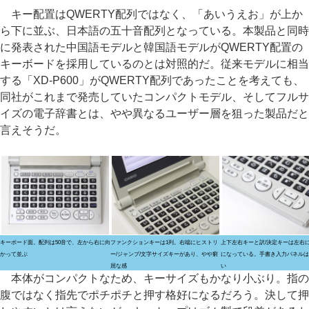
キー配置はQWERTY配列ではなく、「あいうえお」が上か
ら下に並ぶ、日本語の五十音配列となっている。本製品と同時
に発表された中国語モデルと韓国語モデルがQWERTY配置の
キーボードを採用しているのとは対照的だ。従来モデルに相当
する「XD-P600」がQWERTY配列であったことを考えても、
同社がこれまで発売していたコンパクトモデル、そしてフルサ
イズの電子辞書とは、やや異なるユーザー層を狙った製品だと
言えそうだ。
キーボード面。配列は50音で、左から右に向
ファンクションキーは1列。右端にヒストリ
上下左右キーと訳/決定キーは左右
かって並ぶ
ー/ジャンプ/文字サイズキーがあり、やや窮
になっている。手書き入力パネルは
屈な感
い
本体がコンパクトなため、キーサイズもかなり小ぶり。指の
腹ではなく指先でポチポチと押す格好になるだろう。決して押