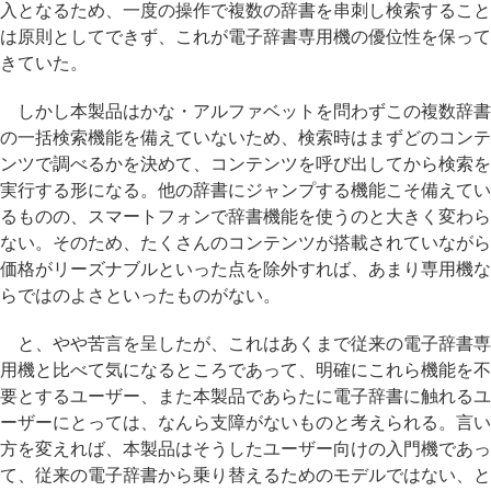
入となるため、一度の操作で複数の辞書を串刺し検索すること
は原則としてできず、これが電子辞書専用機の優位性を保って
きていた。
しかし本製品はかな・アルファベットを問わずこの複数辞書
の一括検索機能を備えていないため、検索時はまずどのコンテ
ンツで調べるかを決めて、コンテンツを呼び出してから検索を
実行する形になる。他の辞書にジャンプする機能こそ備えてい
るものの、スマートフォンで辞書機能を使うのと大きく変わら
ない。そのため、たくさんのコンテンツが搭載されていながら
価格がリーズナブルといった点を除外すれば、あまり専用機な
らではのよさといったものがない。
と、やや苦言を呈したが、これはあくまで従来の電子辞書専
用機と比べて気になるところであって、明確にこれら機能を不
要とするユーザー、また本製品であらたに電子辞書に触れるユ
ーザーにとっては、なんら支障がないものと考えられる。言い
方を変えれば、本製品はそうしたユーザー向けの入門機であっ
て、従来の電子辞書から乗り替えるためのモデルではない、と