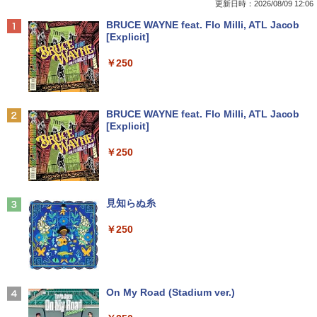
更新日時：2026/08/09 12:06
Anker Soundcore P40i オフホワイト
BRUCE WAYNE feat. Flo Milli, ATL Jacob
[Explicit]
￥7,990
￥250
Anker Soundcore P31i ブラック
BRUCE WAYNE feat. Flo Milli, ATL Jacob
[Explicit]
￥5,990
￥250
Anker Soundcore Liberty 5 ミッドナイトブ
見知らぬ糸
ラック
￥250
￥14,990
【2026年アップグレード版】AOKIMI ワイヤ
On My Road (Stadium ver.)
レスイヤホン bluetooth イヤホン V12 小型
軽量 ブルートゥースHi-Fi 最大36時間再生 ぶ