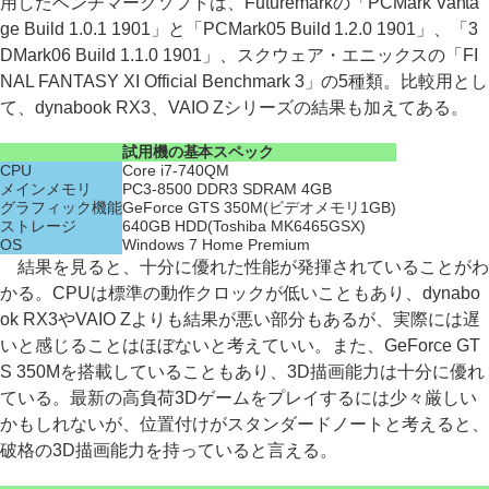
用したベンチマークソフトは、Futuremarkの「PCMark Vanta
ge Build 1.0.1 1901」と「PCMark05 Build 1.2.0 1901」、「3
DMark06 Build 1.1.0 1901」、スクウェア・エニックスの「FI
NAL FANTASY XI Official Benchmark 3」の5種類。比較用とし
て、dynabook RX3、VAIO Zシリーズの結果も加えてある。
試用機の基本スペック
CPU
Core i7-740QM
メインメモリ
PC3-8500 DDR3 SDRAM 4GB
グラフィック機能
GeForce GTS 350M(ビデオメモリ1GB)
ストレージ
640GB HDD(Toshiba MK6465GSX)
OS
Windows 7 Home Premium
結果を見ると、十分に優れた性能が発揮されていることがわ
かる。CPUは標準の動作クロックが低いこともあり、dynabo
ok RX3やVAIO Zよりも結果が悪い部分もあるが、実際には遅
いと感じることはほぼないと考えていい。また、GeForce GT
S 350Mを搭載していることもあり、3D描画能力は十分に優れ
ている。最新の高負荷3Dゲームをプレイするには少々厳しい
かもしれないが、位置付けがスタンダードノートと考えると、
破格の3D描画能力を持っていると言える。