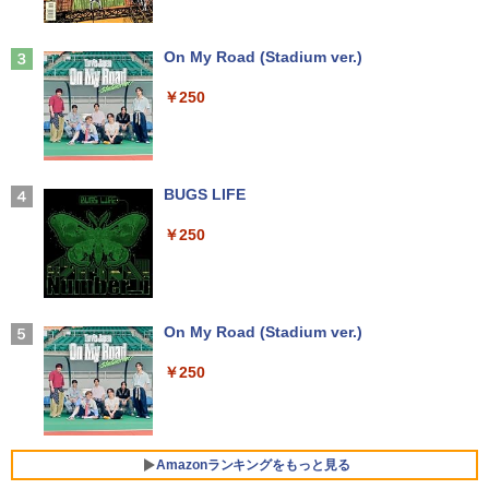
Anker Soundcore Liberty 5 ミッドナイトブ
On My Road (Stadium ver.)
ラック
￥250
￥14,990
【2026年アップグレード版】AOKIMI ワイヤ
BUGS LIFE
レスイヤホン bluetooth イヤホン V12 小型
軽量 ブルートゥースHi-Fi 最大36時間再生 ぶ
￥250
るーとゅーす コードレス ENCノイズキャン
セリング 自動ペアリング Type-C充電 マイク
付き 防水 タッチ式音量調整 スポーツ/通勤/通
学/WEB会議(ホワイト)
On My Road (Stadium ver.)
￥1,964
￥250
Xiaomi シャオミ REDMI Buds 8 Lite ワイヤ
レスイヤホン Bluetooth 5.4 ノイズキャンセ
リング ANC 36時間再生
Amazonランキングをもっと見る
￥2,980