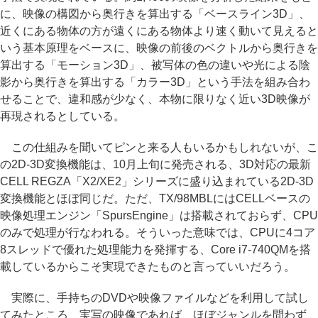
に、映像の構図から奥行きを算出する「ベースライン3D」、
近くにある物体の方が遠くにある物体より速く動いて見えると
いう基本原理をベースに、映像の前後のベクトルから奥行きを
算出する「モーション3D」、被写体の色の違いや光による陰
影から奥行きを算出する「カラー3D」という手法を組み合わ
せることで、違和感が少なく、本物に限りなく近い3D映像が
再現されるとしている。
この仕組みを聞いてピンと来る人もいるかもしれないが、こ
の2D-3D変換機能は、10月上旬に発売される、3D対応の最新
CELL REGZA「X2/XE2」シリーズに盛り込まれている2D-3D
変換機能とほぼ同じだ。ただ、TX/98MBLにはCELLベースの
映像処理エンジン「SpursEngine」は搭載されておらず、CPU
のみで処理が行なわれる。そういった意味では、CPUに4コア
8スレッドで優れた処理能力を発揮する、Core i7-740QMを搭
載しているからこそ実現できたものと言っていいだろう。
実際に、手持ちのDVDや映像ファイルなどを利用して試し
てみたところ、実写の映像であれば、ほぼジャンルを問わず、