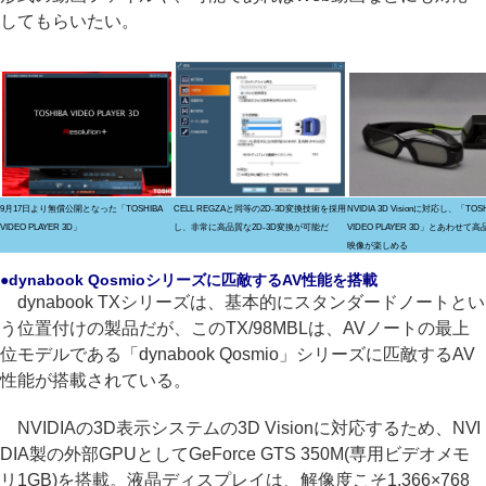
してもらいたい。
9月17日より無償公開となった「TOSHIBA
CELL REGZAと同等の2D-3D変換技術を採用
NVIDIA 3D Visionに対応し、「TOSH
VIDEO PLAYER 3D」
し、非常に高品質な2D-3D変換が可能だ
VIDEO PLAYER 3D」とあわせて高
映像が楽しめる
●dynabook Qosmioシリーズに匹敵するAV性能を搭載
dynabook TXシリーズは、基本的にスタンダードノートとい
う位置付けの製品だが、このTX/98MBLは、AVノートの最上
位モデルである「dynabook Qosmio」シリーズに匹敵するAV
性能が搭載されている。
NVIDIAの3D表示システムの3D Visionに対応するため、NVI
DIA製の外部GPUとしてGeForce GTS 350M(専用ビデオメモ
リ1GB)を搭載。液晶ディスプレイは、解像度こそ1,366×768