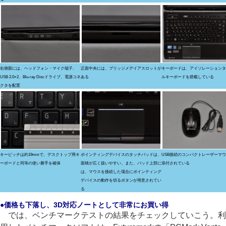
右側面には、ヘッドフォン・マイク端子、
正面中央には、ブリッジメデイアスロットが
キーボードは、アイソレーションタ
USB 2.0×2、Blu-ray Discドライブ、電源コネ
ある
ルキーボードを搭載している
クタを配置
キーピッチは約19mmで、デスクトップ用キ
ポインティングデバイスのタッチパッドは、
USB接続のコンパクトレーザーマ
ーボードと同等の使い勝手を確保
面積が広く扱いやすい。また、パッド上部に
添付されている
は、マウスを接続した場合にポインティング
デバイスの動作を切るボタンが用意されてい
る
●価格も下落し、3D対応ノートとして非常にお買い得
では、ベンチマークテストの結果をチェックしていこう。利