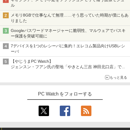
日保証 送料無料
版ビッグガンガンコミックス)
by Amazon 炭酸水 ラベルレス 500ml ×24本
ル
￥23,980
強炭酸水 ペットボトル 500ミリリットル (Sm
￥2,530
￥29,980
art Basic)
￥810
メモリ8GBで仕事なんて無理……そう思っていた時期が僕にもあ
【お買い物マラソ開催中！P最大31.5%還
3
りました
元】【五年保証】24インチゲーミングモ
￥1,625
【正規永久版Office付き】ミニpc 【Intel
ニター 200Hz 1ms応答 FHD 非光沢 Fast
3
Googleパスワードマネージャーに脆弱性、マルウェアでパスキ
【新品】【楽天1位！】ノートパソコン
N5095 LPDDR4X 16GB 256GB SSD】m
IPSパネル FreeSync FHD HDR10 DC1-
永瀬廉 プレミアムBOX[本/雑誌] 【初回
3
4
ONE PIECE モノクロ版 115 (ジャンプコミッ
ー保護を突破可能に
新品第13世代CPU搭載ノートPC Office
ini pc Windows11 Pro 超軽量 4コア/4ス
P380% sRGB110% 角度調整 目に優しい
限定版】(仮) (単行本・ムック) / 永瀬廉
クスDIGITAL)
コカ・コーラ やかんの麦茶 from 爽健美茶 ラ
付きノートパソコン 初心者向け Window
レッド 2.9GHz ミニパソコン 静音 M.2 2
VESA対応 HDMI+DP搭載 5年保証 スピー
ベルレス 650mlPET×24本
7デバイスを1つのレシーバに集約！エレコム製品向けUSBレシ
s11 初期設定済 Webカメラ zoom 日本語
242 SATA WIFI6 Bluetooth5.2 4K HDMI
カー内蔵 HDMIケーブル付き MFG24F4
￥8,800
￥594
ーバ
キーボード 14.1型 Intel Celeron メモリ
2画面出力 デスクトップPC みにpc 省エ
Minifire
￥1,653
8GB SSD1TB(最大) 大容量バッテリービ
ネ オフィス高速起動 省電力 静音設計
【やじうまPC Watch】
ジネス 大学生 プレゼント 学生向け
￥13,999
ジェンスン・フアン氏の聖地「やきとん三吉 神田北口店」で
￥49,800
「ご来店記念コース」を娘と堪能
￥29,800
異世界居酒屋「のぶ」(22) 【電子書籍】[
5
もっと見る
～コース名を変更したのはNVIDIAに怒られたからではない
蝉川 夏哉 ]
アイ・オー・データ機器 LCD-DF241ED
4
【公式・直販】Copilot＋PC デスクトッ
B-A
￥924
4
本日10倍！高性能第10世代Core i7-1061
プパソコン PC 一体型 Office付き 可能
PC Watch をフォローする
4
0Uノートパソコン 中古 Dynabook G83
新品 Lenovo IdeaCentre AIO 24AKP10
￥18,090
超軽量約779g メモリ最大16GB 新品SSD
KRK 23.8インチ FHD IPS液晶 AMD Ryz
1TB 13.3インチ HDMI搭載 WEBカメラ5
en AI7 AI5 メモリ 16GB SSD 512GB Wi
GWIFI Bluetooth内蔵 中古パソコン Mic
ndows11 Microsoft Office 搭載可 1年
rosoftOffice2024可 Windows11 送料無
保証【NortonP】
液晶ディスプレイ アイオーデータ LCD-
5
料 持ち運び便利
DF241ED LCD-DF241EDB-A [「5年保
￥144,980