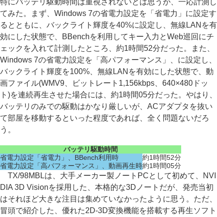
特にバッテリ駆動時間は重視されないとは思うが、一応計測し
てみた。まず、Windows 7の省電力設定を「省電力」に設定す
るとともに、バックライト輝度を40%に設定し、無線LANを有
効にした状態で、BBenchを利用してキー入力とWeb巡回にチ
ェックを入れて計測したところ、約1時間52分だった。また、
Windows 7の省電力設定を「高パフォーマンス」、に設定し、
バックライト輝度を100%、無線LANを有効にした状態で、動
画ファイル(WMV9、ビットレート1,156kbps、640×480ドッ
ト)を連続再生させた場合には、約1時間05分だった。やはり、
バッテリのみでの駆動はかなり厳しいが、ACアダプタを抜い
て部屋を移動するといった程度であれば、全く問題ないだろ
う。
バッテリ駆動時間
省電力設定「省電力」、BBench利用時
約1時間52分
省電力設定「高パフォーマンス」、動画再生時
約1時間05分
TX/98MBLは、大手メーカー製ノートPCとして初めて、NVI
DIA 3D Visionを採用した、本格的な3Dノートだが、発売当初
はそれほど大きな注目は集めていなかったように思う。ただ、
冒頭で紹介した、優れた2D-3D変換機能を搭載する再生ソフト