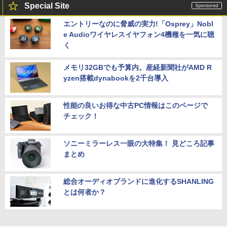
証」DP搭載23.8型ワイド液晶 ブラック]
Special Site
￥27,600
￥18,090
エントリーなのに脅威の実力!「Osprey」Nobl
e Audioワイヤレスイヤフォン4機種を一気に聴
【マラソン値引中！RTX5070搭載 国内組
5
本日超得 P5倍｜MS Office 2024 H&B 搭
立 新品】ゲーミングPC RTX5070 Ryzen
5
く
載｜中古 2in1 ノートパソコン Windows
7 5700X メモリ32GB SSD1TB Window
11 Office付き｜HP Elite Dragonfly 2in1
s11 デスクトップPC モンハンワイルズ
メモリ32GBでも予算内。産経新聞社がAMD R
｜Core i5 第8世代 8265U メモリ 8GB S
原神 Apex FF14 VALORANT 配信 動画
SD 256GB 13.3型 FHD 1,920×1,080 タ
編集 eスポーツ 1年保証 初心者 ゲーミン
yzen搭載dynabookを2千台導入
ッチパネル WEBカメラ LTE 対応｜中古
グパソコン ゲーム 本体のみ
パソコン 2-in-1 タブレットPC
￥260,775
性能の良いお得な中古PC情報はこのページで
￥49,800
チェック！
ソニーミラーレス一眼の大特集！ 見どころ記事
まとめ
総合オーディオブランドに進化するSHANLING
とは何者か？