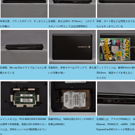
本体正面。ブラックボディで、すっきりとし
左側面。高さは30.0～37.6mmと、このクラ
背面。ポート類などは用意されてお
た印象だ
スのノートPCとしてはほぼ標準的だ
ちらもすっきりしている
右側面。Blu-ray Discドライブはこちらに搭
天板部分。本体カラーはブラックで、落ち着
フットプリントは、幅380.5mm×奥
載されている
いた印象が強い
254.0mm。液晶サイズを考えると
サイズだ
メインメモリは、PC3-8500 DDR3 SDRAM
搭載HDDは、SATA仕様の2.5インチHDDで、
左側面には、アナログRGB出力、Giga
を標準で4GB搭載。底面のSO-DIMMスロッ
容量は640GBだ
Ethernet、HDMI出力、eSATA、USB 
トには、2GBモジュールが2枚搭載されてい
ExpressCard/34スロットが用意さ
る