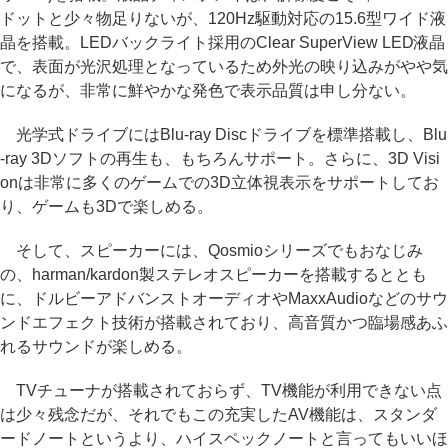
ドットと少々物足りないが、120Hz駆動対応の15.6型ワイド液
晶を搭載。LEDバックライト採用のClear SuperView LED液晶
で、表面が光沢処理となっているため外光の映り込みがやや気
になるが、非常に鮮やかな発色で表示品質は申し分ない。
光学式ドライブにはBlu-ray Discドライブを標準搭載し、Blu
-ray 3Dソフトの再生も、もちろんサポート。さらに、3D Visi
onは非常に多くのゲームでの3D立体視表示をサポートしてお
り、ゲームも3Dで楽しめる。
そして、スピーカーには、Qosmioシリーズでもおなじみ
の、harman/kardon製ステレオスピーカーを搭載するととも
に、ドルビーアドバンストオーディオやMaxxAudioなどのサウ
ンドエフェクト技術が搭載されており、高音質かつ臨場感あふ
れるサウンドが楽しめる。
TVチューナが搭載されておらず、TV機能が利用できない点
は少々残念だが、それでもこの充実したAV機能は、スタンダ
ードノートというより、ハイスペックノートと言ってもいいほ