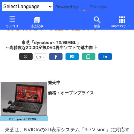
Powered by
Translate
カテゴリ
過去記事
検索
Impressサイト
東芝「dynabook TX/98MBL」
～高精度な2D-3D変換DVD再生ソフトで魅力向上
リスト
発売中
価格：オープンプライス
東芝「dynabook TX/98MBL」
東芝は、NVIDIAの3D表示システム「3D Vision」に対応す