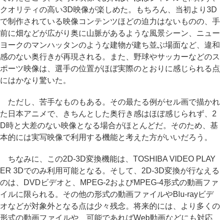
クオリティの高い3D映像が楽しめた。もちろん、当初より3D
で制作されている映像コンテンツほどの迫力はないものの、手
前に畑などが広がり奥に山脈があるような風景シーン、ニュー
ヨークのマンハッタンのような建物が建ち並ぶ場面など、違和
感のない奥行きが再現される。また、野球やサッカーなどのス
ポーツ映像は、選手の位置がほぼ実際のとおりに感じられる点
にはかなり驚いた。
ただし、苦手なものもある。その最たる例がセル画で描かれ
た日本アニメで、きちんとした奥行き感はほぼ感じられず、2
D時と大差のない映像となる場合がほとんどだ。そのため、基
本的には実写映像で利用する機能と考えた方がいいだろう。
ちなみに、この2D-3D変換機能は、TOSHIBA VIDEO PLAY
ER 3Dでのみ利用可能となる。そして、2D-3D変換が行なえる
のは、DVDビデオと、MPEG-2およびMPEG-4形式の動画ファ
イルに限られる。その他の形式の動画ファイルやBlu-rayビデ
オなどが対象外となる点は少々残念。将来的には、より多くの
形式の動画ファイルや、可能であればWeb動画などにも対応