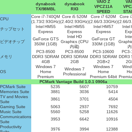
VAIO Z
VA
dynabook
dynabook
VPCZ11A
VPC
TX/98MBL
RX3
SPEED
STA
Core i7-740QM
Core i5 520M
Core i7 620M
Core 
CPU
(1.73/2.93GHz)
(2.40/2.93GHz)
(2.66/3.33GHz)
(2.66/
Intel HM55
Intel HM55
Intel HM57
Inte
チップセット
Express
Express
Express
Exp
Intel HD
Int
GeForce GTS
GeForce GT
ビデオチップ
Graphics (CPU
Graphi
350M (1GB)
330M (1GB)
内蔵)
内
PC3-8500
PC3-8500
PC3-10600
PC3-
メモリ
DDR3 SDRAM
DDR3 SDRAM
DDR3 SDRAM
DDR3
4GB
2GB
2GB×2
2G
Windows 7
Windows 7
Wind
Windows 7
OS
Home
Home
H
Professional
Premium
Premium 64bit
Premiu
PCMark Vantage Build 1.0.1 0906a
PCMark Suite
5235
5607
10759
Memories Suite
3881
3036
5414
TV and Movies
3861
3701
4504
Suite
Gaming Suite
5063
2937
7692
Music Suite
5560
5258
11626
Communications
3953
6642
10916
Suite
Productivity
3976
3994
12388
Suite