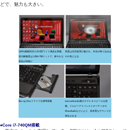
どで、魅力も大きい。
120Hz駆動対応の15.6型ワイド液晶を搭載。
表面は光沢処理が施され、外光の映り込みは
表示解像度は1,366×768ドットで、鮮やかな
やや気になる
発色が特徴だ
Blu-ray Discドライブを標準搭載
harman/kardon製のステレオスピーカを搭
載。ドルビーアドバンストオーディオや
MaxxAudioなどにより、高音質なサウンドが
再生される
●Core i7-740QM搭載