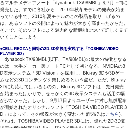
るマルチメディアノート「dynabook TX/98MBL」を7月下旬に
発売した。すでに各社から、2010年秋冬モデルの発表が始ま
っている中で、2010年夏モデルのこの製品を取り上げるの
は、あるソフトの公開によって魅力が大きく高まったからだ。
そこで、そのソフトによる魅力的な新機能について詳しく見て
いくことにしよう。
●CELL REGZAと同等の2D-3D変換を実現する「TOSHIBA VIDEO
PLAYER 3D」
dynabook TX/98MBL(以下、TX/98MBL)の最大の特徴となる
のは、大手メーカー製ノートPCとして初となる、NVIDIAの3
D表示システム「3D Vision」を採用し、Blu-ray 3Dや3Dゲー
ムなどの3Dコンテンツを楽しめるという点だ。ただ、Blu-ray
3Dに対応してはいるものの、Blu-ray 3Dソフトは、先日発売
が始まったばかりで、せっかくの3D表示システムも活用の幅
が少なかった。しかし、9月17日よりユーザーに対し無償配布
が開始されたオリジナルソフト「TOSHIBA VIDEO PLAYER 3
D」によって、その状況が大きく変わった(配布先は
こちら
)。
それは、TOSHIBA VIDEO PLAYER 3Dには、優れた2D-3D変
換表示機能が盛り込まれ、DVDビデオや手持ちの動画ファイ