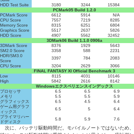
HDD Test Suite
3180
3244
15384
PCMark05 Build 1.2.0
PCMark Score
6612
5914
N/A
CPU Score
7557
7219
8285
Memory Score
8315
6251
6804
Graphics Score
5517
2637
5826
HDD Score
4907
5562
32452
3DMark06 Build 1.1.0 0906a
3DMark Score
8376
1929
5643
SM2.0 Score
3358
588
2231
HDR/SM3.0
3397
784
2083
Score
CPU Score
3204
2629
3066
FINAL FANTASY XI Official Benchmark 3
Low
8115
4031
10146
High
5842
2616
8142
Windowsエクスペリエンスインデックス
プロセッサ
6.5
6.5
6.9
メモリ
5.5
5.5
5.9
グラフィックス
6.5
4.5
6.4
ゲーム用グラフ
6.5
5
6.4
ィックス
プライマリハー
5.8
5.9
7.6
ドディスク
次に、バッテリ駆動時間だ。モバイルノートではないため、