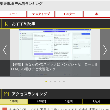
楽天市場 売れ筋ランキング
ノート
デスクトップ
モニター
本
【Amazon.co.jp限定】 い・ろ・は・す 2L P
薬屋のひとりごと 17巻 (デジタル版ビッグガ
ET ラベルレス ×8本
ンガンコミックス)
おすすめ記事
￥1,001
￥770
2025福袋 数量限定 ノートパソコン 富士
【今だけ】全品ポイント10倍 お買い物マ
8K DisplayPort ケーブル 1.4規格240Hz
おいしい！イラストレッスン クレパス
1
1
1
1
通 NEC DELL 等Core i5 超高速新品SSD
ラソン★8/4～8/11★中古パソコン デス
対応 ディスプレイポート ケーブル dpケ
で描きました [ momo ]
256GB メモリ8GB WIFI Bluetooth 15.6
クトップPC EPSON Endeavor ST190E
ーブル HDR対応 8K@60HZ/4K@144Hz/
by Amazon 天然水 ラベルレス 500ml ×24本
異世界居酒屋「のぶ」(22) (角川コミックス・
インチ大画面 中古パソコン アウトレット
Core i3 8100T メモリ8GB / 16GB 中古S
2K@240Hz 32.4Gbps ハイスピード DP
￥1,518
富士山の天然水 バナジウム含有 水 ミネラル
エース)
Polaris Office付き Win10/Win11選べる!
SD128GB / 256GB Windows11 Pro 64b
ケーブル ナイロン編み PC テレビ PS5 P
ウォーター ペットボトル 静岡県産 500ミリリ
送料無料 中古ノートパソコン 期限限定
it【送料無料】【1年保証】
S4 PS3 対応
ットル (Smart Basic)
初心者安心保証 初期設定済 返品OK
￥832
￥22,800
￥1,000
【特集】あなたのPCスペックにドンピシャな「ローカル
￥1,380
￥15,000
[新品]カードキャプターさくら (1-12巻
LLM」の選び方と快適化テク
2
全巻) 全巻セット
HUNTER×HUNTER モノクロ版 39 (ジャンプ
コミックスDIGITAL)
by Amazon 天然水ラベルレス 2L×9本
中古パソコン | HP | ProOne 600 G4 All-i
Yoothi 互換品 液晶 14.0インチ Dell Lati
●
●
●
●
●
￥8,580
2
2
【マラソンセール期間中ポイント5倍】中
n-One | Windows11 | 一体型 | 一年保証
tude 14 3410 P129G P129G001 P129G
2
古ノートパソコン 第11世代 Core i5 メモ
| 第8世代 | Core i5 8500T 2.1(～最大3.5)
002 タッチ非搭載 対応 FullHD 1920x10
￥572
￥1,117
アクセスランキング
リ16GB M.2 SSD256GB 13.3インチ フ
GHz | MEM:8GB | SSD:256GB(新品) | D
80 IPS LED LCD 液晶ディスプレイ 修理
ルHD ノングレア Webカメラ 無線LAN
VD-ROM | 無線LAN:なし | Webカメラ内
交換用液晶パネル
1時間
24時間
1週間
1カ月
Wi-Fi Bluetooth Windows11 東芝 dyna
蔵 | フルHD | Win11Pro64Bit | ACアダプ
公式テキスト 年金アドバイザー3級 2
3
book G83/HS 初期設定済 すぐ使える 90
ター付属
￥9,800
026年度受験用 [ 経済法令研究会 ]
スーパーの裏でヤニ吸うふたり 9巻 (デジタル
キオクシア、メモリ不足をフラッシュメモリで補う拡張モジュー