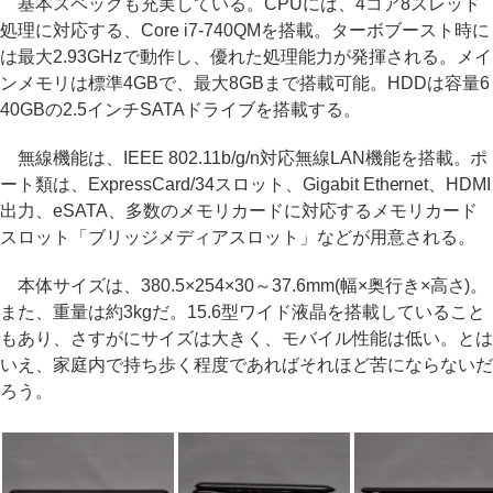
基本スペックも充実している。CPUには、4コア8スレッド
処理に対応する、Core i7-740QMを搭載。ターボブースト時に
は最大2.93GHzで動作し、優れた処理能力が発揮される。メイ
ンメモリは標準4GBで、最大8GBまで搭載可能。HDDは容量6
40GBの2.5インチSATAドライブを搭載する。
無線機能は、IEEE 802.11b/g/n対応無線LAN機能を搭載。ポ
ート類は、ExpressCard/34スロット、Gigabit Ethernet、HDMI
出力、eSATA、多数のメモリカードに対応するメモリカード
スロット「ブリッジメディアスロット」などが用意される。
本体サイズは、380.5×254×30～37.6mm(幅×奥行き×高さ)。
また、重量は約3kgだ。15.6型ワイド液晶を搭載していること
もあり、さすがにサイズは大きく、モバイル性能は低い。とは
いえ、家庭内で持ち歩く程度であればそれほど苦にならないだ
ろう。