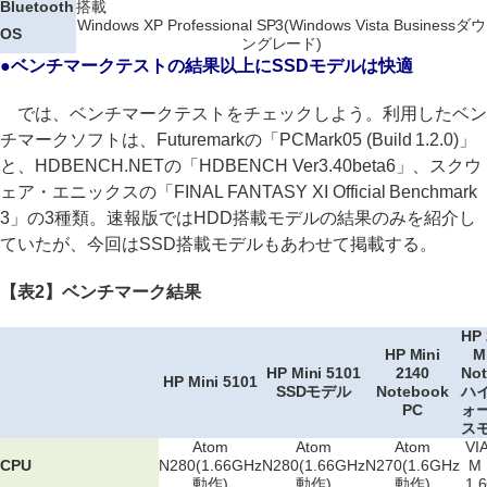
Bluetooth
搭載
Windows XP Professional SP3(Windows Vista Businessダウ
OS
ングレード)
●ベンチマークテストの結果以上にSSDモデルは快適
では、ベンチマークテストをチェックしよう。利用したベン
チマークソフトは、Futuremarkの「PCMark05 (Build 1.2.0)」
と、HDBENCH.NETの「HDBENCH Ver3.40beta6」、スクウ
ェア・エニックスの「FINAL FANTASY XI Official Benchmark
3」の3種類。速報版ではHDD搭載モデルの結果のみを紹介し
ていたが、今回はSSD搭載モデルもあわせて掲載する。
【表2】ベンチマーク結果
HP 
HP Mini
M
HP Mini 5101
2140
Not
HP Mini 5101
SSDモデル
Notebook
ハ
PC
ォ
ス
Atom
Atom
Atom
VI
CPU
N280(1.66GHz
N280(1.66GHz
N270(1.6GHz
M 
動作)
動作)
動作)
1.