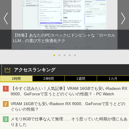
P 搭載】大手メーカー おまかせ ノートパ
品】 ニトリ
小山 宙哉 ]
ソコン/Celeron Core2/メモリ:4GB/SSD:
128GB/15.6インチ 大画面/DVD/新品 マ
￥1,790
￥891
ウス 付き/中古ノートPC 中古ノートパソ
コン パソコン 中古パソコン
￥9,999
【特集】あなたのPCスペックにドンピシャな「ローカル
DELL デル E1913S LED液晶モニター 19
【予約商品】 日曜劇場『VIVANT』トレ
LLM」の選び方と快適化テク
2
2
インチ スクエア ブラック 1280 x 1024 S
ジャーボックス 講談社
XGA TNパネル LEDバックライト付 非光
沢 ノングレア 液晶ディスプレイ VGA
＼★最大2555円OFFクーポン★／【内蔵
●
●
●
●
●
￥28,970
2
【中古】
テンキー搭載】中古ノートパソコン 中古
パソコン 東芝 TOSHIBA 第6世代 Core i3
アクセスランキング
メモリ 4GB 新品SSD 256GB 15.6インチ
￥2,800
USB3.0 HDMI端子 Bluetooth DVD WIFI
1時間
24時間
1週間
1カ月
Office2付き Windows11 オフィス 中古P
杖と剣のウィストリア（16） 【電子書
3
C 中古ノートPC
籍】[ 大森藤ノ ]
【今すぐ読みたい！人気記事】VRAM 16GBでも安いRadeon RX
R291-DELL P2419H 23.8インチ 液晶モ
3
9000、GeForceで言うとどのぐらいの性能？ - PC Watch
￥12,555
ニタ 1点 フルHD(1920x1080) 表面処理:
￥594
ノングレア(非光沢) HDMIx1/D-Subx1/Di
VRAM 16GBでも安いRadeon RX 9000、GeForceで言うとどの
splayPortx1 ★送料無料★【中古動作
ぐらいの性能？
品】
【期間限定破格金額！】新生活 新古品 W
3
メモリ8GBで仕事なんて無理……そう思っていた時期が僕にもあ
in11搭載 パソコンノートパソコンoffice
￥6,980
[新品][全巻収納ダンボール本棚付]◆特典
4
りました
付き 初心者向けノートPC 初期設定済 1
あり◆魔入りました!入間くん (1-49巻 最