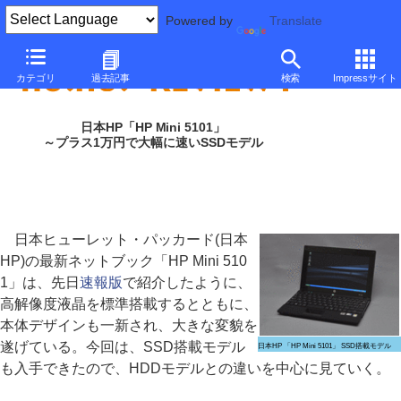
Powered by
Translate
カテゴリ
過去記事
検索
Impressサイト
日本HP「HP Mini 5101」
～プラス1万円で大幅に速いSSDモデル
日本ヒューレット・パッカード(日本
HP)の最新ネットブック「HP Mini 510
1」は、先日
速報版
で紹介したように、
高解像度液晶を標準搭載するとともに、
本体デザインも一新され、大きな変貌を
遂げている。今回は、SSD搭載モデル
日本HP 「HP Mini 5101」 SSD搭載モデル
も入手できたので、HDDモデルとの違いを中心に見ていく。