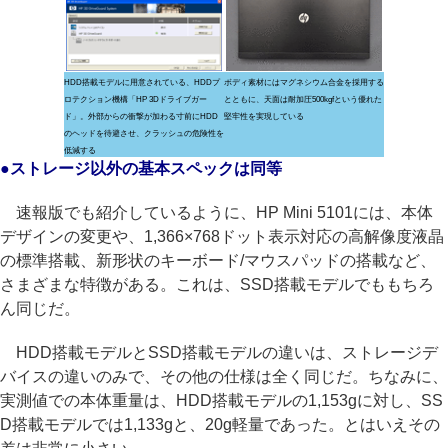
HDD搭載モデルに用意されている、HDDプ
ボディ素材にはマグネシウム合金を採用する
ロテクション機構「HP 3Dドライブガー
とともに、天面は耐加圧500kgfという優れた
ド」。外部からの衝撃が加わる寸前にHDD
堅牢性を実現している
のヘッドを待避させ、クラッシュの危険性を
低減する
●ストレージ以外の基本スペックは同等
速報版でも紹介しているように、HP Mini 5101には、本体
デザインの変更や、1,366×768ドット表示対応の高解像度液晶
の標準搭載、新形状のキーボード/マウスパッドの搭載など、
さまざまな特徴がある。これは、SSD搭載モデルでももちろ
ん同じだ。
HDD搭載モデルとSSD搭載モデルの違いは、ストレージデ
バイスの違いのみで、その他の仕様は全く同じだ。ちなみに、
実測値での本体重量は、HDD搭載モデルの1,153gに対し、SS
D搭載モデルでは1,133gと、20g軽量であった。とはいえその