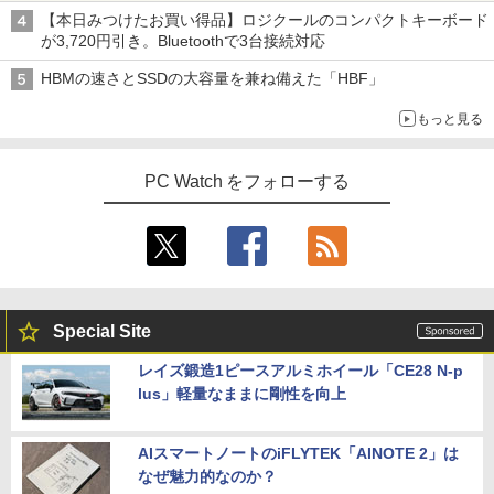
5.6型 インテル高速CPU ランダムで発送
新刊)[オリジナル缶バッジ付] 全巻セット
【本日みつけたお買い得品】ロジクールのコンパクトキーボード
メモリ4GB～ 高速SSD1TB 最大 フルHD
が3,720円引き。Bluetoothで3台接続対応
Webカメラ zoom 軽量薄型 無線 型番更
￥30,906
【楽天1位 10.5/11インチ 小型 軽量】モ
4
新で在庫処分
バイルモニター 10.5インチ 11インチ フ
HBMの速さとSSDの大容量を兼ね備えた「HBF」
ルHD 1080P 100%sRGB 400cd/m? 光沢
￥12,980
IPS パネル 色鮮やか 265g 超軽量 Type-
もっと見る
C対応 miniHDMI モニター 持ち運び サブ
ちいかわ なんか小さくてかわいいやつ
5
ディスプレイ ミニPC対応 3年保証 EVICI
（7）なんか飛び出ていろいろ貼れるフォ
V
トアルバム付き特装版 （講談社キャラク
PC Watch をフォローする
【★最大100%ポイント】【Windows11
ターズA） [ ナガノ ]
4
正式対応 × テンキー】富士通 LIFEBOO
￥10,999
K A579/第8世代 Core i3/メモリ:4GB/8G
￥3,630
B/16GB/SSD:128GB/256GB/512GB/1T
B/DVD/Wi-fi/15.6型/Office/HDMI/USB3.
1/中古PC 中古ノートパソコン Windows
2026夏登場★Switch2ドック不要 モバイ
5
11
ル ゲーミングモニター 16インチ 144Hz /
120Hz /60Hz 2k 15.6インチ タッチパネ
Special Site
￥18,800
ル 撥水加工ケース スタンド 非光沢 薄型
軽量 VESA ポータブル ps5/Mac/switch/
レイズ鍛造1ピースアルミホイール「CE28 N-p
2対応 スピーカー内蔵 kksmart
lus」軽量なままに剛性を向上
中古ノートパソコン・ windows11 offic
￥11,999
5
e付・整備済み品・富士通 LIFEBOOK U
938 超軽量ノートパソコン 13.3型FHD
AIスマートノートのiFLYTEK「AINOTE 2」は
第7世代 Core i5 / メモリ8GB / SSD256G
なぜ魅力的なのか？
B / Webカメラ / 初期設定不要