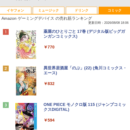
イヤフォン
ミュージック
ドリンク
コミック
Amazon ゲーミングデバイス の売れ筋ランキング
更新日時：2026/08/08 18:06
Anker Soundcore P40i オフホワイト
BRUCE WAYNE feat. Flo Milli, ATL Jacob
by Amazon 天然水 ラベルレス 500ml ×24本
薬屋のひとりごと 17巻 (デジタル版ビッグガ
[Explicit]
富士山の天然水 バナジウム含有 水 ミネラル
ンガンコミックス)
ウォーター ペットボトル 静岡県産 500ミリリ
￥7,990
ットル (Smart Basic)
￥250
￥770
￥1,380
Anker Soundcore P31i ブラック
BRUCE WAYNE feat. Flo Milli, ATL Jacob
異世界居酒屋「のぶ」(22) (角川コミックス・
[Explicit]
エース)
【Amazon.co.jp限定】 い・ろ・は・す 2L P
ET ラベルレス ×8本
￥5,990
￥250
￥832
￥1,112
Anker Soundcore Liberty 5 ミッドナイトブ
On My Road (Stadium ver.)
ONE PIECE モノクロ版 115 (ジャンプコミッ
ラック
クスDIGITAL)
by Amazon 天然水ラベルレス 2L×9本
￥250
￥14,990
￥594
￥1,117