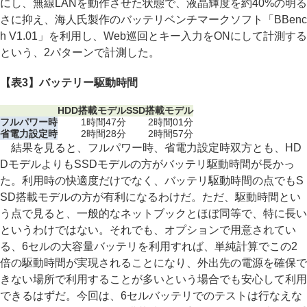
にし、無線LANを動作させた状態で、液晶輝度を約40%の明る
さに抑え、海人氏製作のバッテリベンチマークソフト「BBenc
h V1.01」を利用し、Web巡回とキー入力をONにして計測する
という、2パターンで計測した。
【表3】バッテリー駆動時間
HDD搭載モデル
SSD搭載モデル
フルパワー時
1時間47分
2時間01分
省電力設定時
2時間28分
2時間57分
結果を見ると、フルパワー時、省電力設定時双方とも、HD
DモデルよりもSSDモデルの方がバッテリ駆動時間が長かっ
た。利用時の快適度だけでなく、バッテリ駆動時間の点でもS
SD搭載モデルの方が有利になるわけだ。ただ、駆動時間とい
う点で見ると、一般的なネットブックとほぼ同等で、特に長い
というわけではない。それでも、オプションで用意されてい
る、6セルの大容量バッテリを利用すれば、単純計算でこの2
倍の駆動時間が実現されることになり、外出先の電源を確保で
きない場所で利用することが多いという場合でも安心して利用
できるはずだ。今回は、6セルバッテリでのテストは行なえな