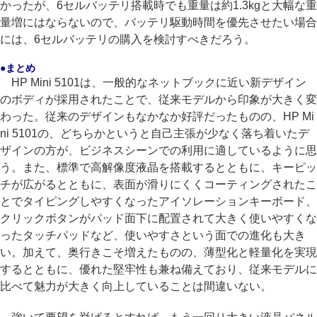
かったが、6セルバッテリ搭載時でも重量は約1.3kgと大幅な重
量増にはならないので、バッテリ駆動時間を優先させたい場合
には、6セルバッテリの購入を検討すべきだろう。
●まとめ
HP Mini 5101は、一般的なネットブックに近い新デザイン
のボディが採用されたことで、従来モデルから印象が大きく変
わった。従来のデザインもなかなか好評だったものの、HP Mi
ni 5101の、どちらかというと自己主張が少なく落ち着いたデ
ザインの方が、ビジネスシーンでの利用に適しているように思
う。また、標準で高解像度液晶を搭載するとともに、キーピッ
チが広がるとともに、表面が滑りにくくコーティングされたこ
とでタイピングしやすくなったアイソレーションキーボード、
クリックボタンがパッド面下に配置されて大きく使いやすくな
ったタッチパッドなど、使いやすさという面での進化も大き
い。加えて、奥行きこそ増えたものの、薄型化と軽量化を実現
するとともに、優れた堅牢性も兼ね備えており、従来モデルに
比べて魅力が大きく向上していることは間違いない。