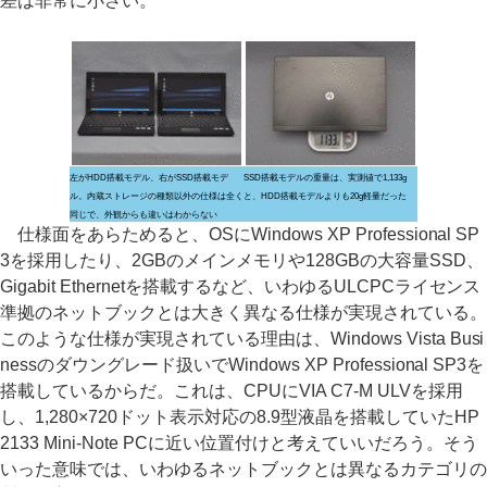
差は非常に小さい。
左がHDD搭載モデル、右がSSD搭載モデ
SSD搭載モデルの重量は、実測値で1,133g
ル。内蔵ストレージの種類以外の仕様は全く
と、HDD搭載モデルよりも20g軽量だった
同じで、外観からも違いはわからない
仕様面をあらためると、OSにWindows XP Professional SP
3を採用したり、2GBのメインメモリや128GBの大容量SSD、
Gigabit Ethernetを搭載するなど、いわゆるULCPCライセンス
準拠のネットブックとは大きく異なる仕様が実現されている。
このような仕様が実現されている理由は、Windows Vista Busi
nessのダウングレード扱いでWindows XP Professional SP3を
搭載しているからだ。これは、CPUにVIA C7-M ULVを採用
し、1,280×720ドット表示対応の8.9型液晶を搭載していたHP
2133 Mini-Note PCに近い位置付けと考えていいだろう。そう
いった意味では、いわゆるネットブックとは異なるカテゴリの