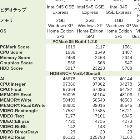
V
Intel 945 GSE
Intel 945 GSE
Intel 945
ビデオチップ
CN
Express
Express
GSE Express
メモリ
2GB
2GB
1GB
2
Windows XP
Windows XP
Windows XP
Win
OS
Home Edition
Home Edition
Home Edition
V
SP3
SP3
SP3
Bus
PCMark05 Build 1.2.0
PCMark Score
1619
2117
1561
CPU Score
1536
1549
1487
Memory Score
2459
2468
2344
Graphics Score
566
568
547
HDD Score
5917
23223
5768
HDBENCH Ver3.40beta6
All
48678
62938
40144
CPU:Integer
97366
97362
94278
CPU:Float
67364
67396
64792
MEMORY:Read
50095
50104
48106
MEMORY:Write
50499
50549
48569
MEMORY:Read&Write
88980
89016
85545
VIDEO:Recitangle
17587
17585
16721
VIDEO:Text
7177
7161
6945
VIDEO:Ellipse
4720
4736
4273
VIDEO:BitBlt
142
143
192
VIDEO:DirectDraw
29
29
29
DRIVE:Read
86122
125798
71160