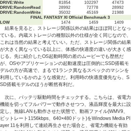
DRIVE:Write
81854
102297
47473
DRIVE:RandomRead
28992
72778
28992
DRIVE:RandomWrite
35032
45169
21988
FINAL FANTASY XI Official Benchmark 3
LOW
1474
1459
1409
結果を見ると、ストレージ関係以外の結果はほぼ同じとなっ
ている。内蔵ストレージの種類以外の仕様が全く同じなので、
これは当然の結果と考えていい。ただ、ストレージ関係の結果
が大きく異なっている以上に、体感の快適度の違いが大きく感
じる。先に紹介したOS起動時間の差のムービーでも歴然だ
が、OSやアプリケーションの起動速度は圧倒的にSSD搭載モ
デルの方が高速で、まるで1ランク異なるスペックのマシンを
利用しているかのような感覚だ。利用時の快適度優先なら、S
SD搭載モデルのほうが断然有利だ。
次に、バッテリ駆動時間をチェックする。こちらは、省電力
機能を切ってフルパワーで動作させつつ、液晶輝度を最大に設
定し、無線LANも動作させた状態で、動画ファイル(WMV9、
ビットレート1156kbps、640×480ドット)をWindows Media Pl
ayer 11を利用して連続再生させた場合と、省電力機能を有効