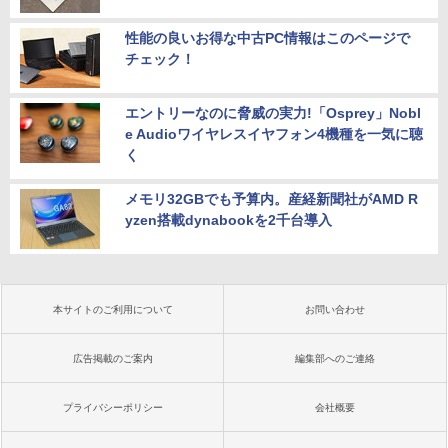
￥22,800
性能の良いお得な中古PC情報はこのページで
チェック！
エントリーなのに脅威の実力!「Osprey」Nobl
e Audioワイヤレスイヤフォン4機種を一気に聴
く
メモリ32GBでも予算内。産経新聞社がAMD R
yzen搭載dynabookを2千台導入
本サイトのご利用について
お問い合わせ
広告掲載のご案内
編集部へのご連絡
プライバシーポリシー
会社概要