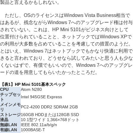
製品と言えるかもしれない。
ただし、OSのライセンスはWindows Vista Business相当で
はあるが、残念ながらWindows 7へのアップグレード権は付与
されていない。これは、HP Mini 5101がビジネス向けとして
位置付けられていることと、ネットブックではWindows XPで
の利用が大多数を占めていることを考慮しての措置のようだ。
とはいえ、Windows 7はネットブックでもかなり快適に利用で
きると言われており、どうせなら試してみたいと思う人も少な
くないはずで、有償でもいいので、Windows 7へのアップグレ
ードの道を用意してもらいたかったところだ。
【表1】HP Mini 5101基本スペック
CPU
Atom N280
チップセッ
Intel 945GSE Express
ト
メインメモ
PC2-4200 DDR2 SDRAM 2GB
リ
ストレージ
160GB HDDまたは128GB SSD
液晶
10.1型ワイド 1,366×768ドット
無線LAN
IEEE 802.11a/b/g/n
有線LAN
1000BASE-T