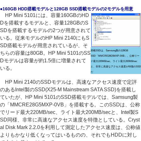
●160GB HDD搭載モデルと128GB SSD搭載モデルの2モデルを用意
HP Mini 5101には、容量160GBのHD
Dを搭載するモデルと、容量128GBのS
SDを搭載するモデルの2つが用意されて
いる。従来モデルのHP Mini 2140にもS
SD搭載モデルが用意されているが、そ
搭載SSDは、Samsung製の128GB
ちらの容量は80GB。HP Mini 5101のSS
SSD「MMCRE28G5MXP-0VB」。公称リー
Dモデルは容量が約1.5倍に増量されて
ド最大220MB/sec、ライト最大200MB/sec
と、非常に高速なアクセス速度が特徴のSSD
いる。
だ
HP Mini 2140のSSDモデルは、高速なアクセス速度で定評
のあるIntel製のSSD(X25-M Mainstream SATA SSD)を搭載し
ていたが、HP Mini 5101のSSD搭載モデルでは、Samsung製
の「MMCRE28G5MXP-0VB」を搭載する。このSSDは、公称
でリード最大220MB/sec、ライト最大200MB/secと、Intel製S
SD同様、非常に高速なアクセス速度を特徴としている。Cryst
al Disk Mark 2.2.0を利用して測定したアクセス速度は、公称値
よりもかなり低くなってはいるものの、それでもHDDに対し