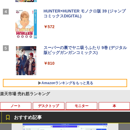
【2026年アップグレード版】AOKIMI ワイヤ
On My Road (Stadium ver.)
HUNTER×HUNTER モノクロ版 39 (ジャンプ
レスイヤホン bluetooth イヤホン V12 小型
コミックスDIGITAL)
by Amazon 炭酸水 ラベルレス 500ml ×24本
軽量 ブルートゥースHi-Fi 最大36時間再生 ぶ
強炭酸水 ペットボトル 500ミリリットル (Sm
￥250
るーとゅーす コードレス ENCノイズキャン
art Basic)
￥572
セリング 自動ペアリング Type-C充電 マイク
付き 防水 タッチ式音量調整 スポーツ/通勤/通
￥1,625
学/WEB会議(ホワイト)
BUGS LIFE
スーパーの裏でヤニ吸うふたり 9巻 (デジタル
￥1,964
版ビッグガンガンコミックス)
【Amazon.co.jp限定】 伊藤園 磨かれて、澄
みきった日本の水 2L 8本 ラベルレス [ ケース
￥250
] [ 水 ] [ ペットボトル ] [ 箱買い ] [ ストック
￥810
Xiaomi シャオミ REDMI Buds 8 Lite ワイヤ
] [ 水分補給 ]
レスイヤホン Bluetooth 5.4 ノイズキャンセ
リング ANC 36時間再生
￥998
Amazonランキングをもっと見る
￥3,480
楽天市場 売れ筋ランキング
ノート
デスクトップ
モニター
本
おすすめ記事
【★最大100%ポイント】【Windows X
モニター台 ラック ヴィト 【玄関先迄納
宇宙兄弟（43） （モーニング KC） [
1
1
1