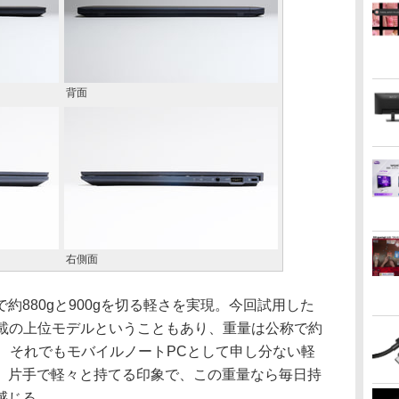
背面
右側面
880gと900gを切る軽さを実現。今回試用した
リ搭載の上位モデルということもあり、重量は公称で約
だったが、それでもモバイルノートPCとして申し分ない軽
、片手で軽々と持てる印象で、この重量なら毎日持
感じる。