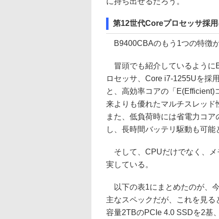
に持ち出せるだろう。
第12世代Coreプロセッサ
B9400CBAのもう1つの特徴
冒頭でも紹介しているようにB94
ロセッサ、Core i7-1255Uを
と、高効率コアの「E(Efficie
来よりも優れたマルチスレッド
また、低負荷時には省電力コア
し、長時間バッテリ駆動も可能
そして、CPUだけでなく、メ
実している。
以下の表1にまとめたのが、今回試
主なスペックだが、これを見ると
容量2TBのPCIe 4.0 SS