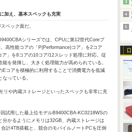
採用に加え、基本スペックも充実
がスペック面だ。
00CBAシリーズでは、CPUに第12世代Coreプ
採用。高性能コアの「P(Performance)コア」を2コア
nt)コア」を8コアの10コア/12スレッド処理に対応。従
性能を発揮し、大きく処理能力が高められている。
のEコアを積極的に利用することで消費電力を低減
となっている。
モリや内蔵ストレージといったスペックも非常に充
用した最上位モデルB9400CBA-KC0218WSの
分かるようにメモリは32GB、内蔵ストレージは
Dを2基、合計4TB搭載と、競合のモバイルノートPCを圧倒