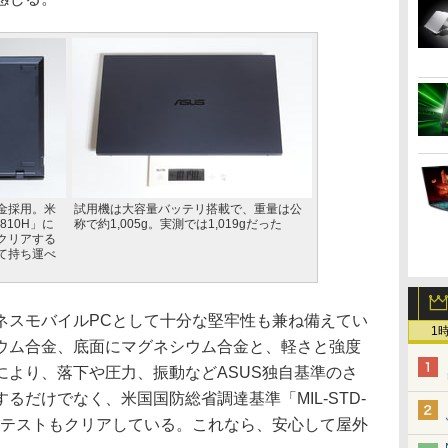
金採用。米
試用機は大容量バッテリ搭載で、重量は公
810H」に
称で約1,005g。実測では1,019gだった
クリアする
て持ち運べ
スモバイルPCとして十分な堅牢性も兼ね備えてい
1
ウム合金、底面にマグネシウム合金と、軽さと強度
により、落下や圧力、振動などASUS独自基準のさ
るだけでなく、米国国防総省調達基準「MIL-STD-
性テストもクリアしている。これなら、安心して屋外