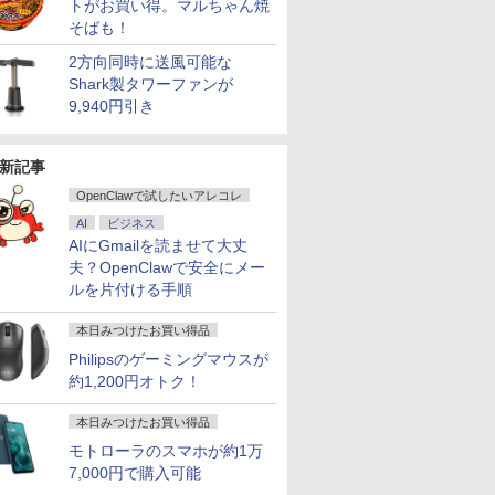
トがお買い得。マルちゃん焼
そばも！
2方向同時に送風可能な
Shark製タワーファンが
9,940円引き
新記事
OpenClawで試したいアレコレ
AI
ビジネス
AIにGmailを読ませて大丈
夫？OpenClawで安全にメー
ルを片付ける手順
本日みつけたお買い得品
Philipsのゲーミングマウスが
約1,200円オトク！
本日みつけたお買い得品
モトローラのスマホが約1万
7,000円で購入可能