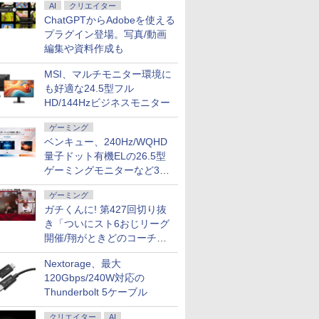
AI
クリエイター
ChatGPTからAdobeを使える
プラグイン登場。写真/動画
編集や資料作成も
MSI、マルチモニター環境に
も好適な24.5型フル
HD/144Hzビジネスモニター
ゲーミング
ベンキュー、240Hz/WQHD
量子ドット有機ELの26.5型
ゲーミングモニターなど3機
種
ゲーミング
ガチくんに! 第427回切り抜
き「ついにスト6おじリーグ
開催/翔がときどのコーチ就
任など」
Nextorage、最大
120Gbps/240W対応の
Thunderbolt 5ケーブル
クリエイター
AI