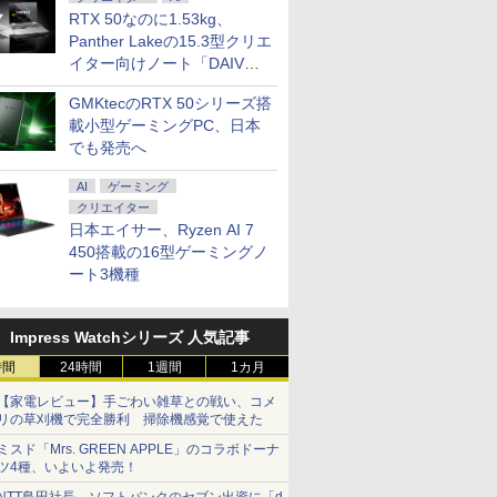
RTX 50なのに1.53kg、
Panther Lakeの15.3型クリエ
イター向けノート「DAIV
Z5」
GMKtecのRTX 50シリーズ搭
載小型ゲーミングPC、日本
でも発売へ
AI
ゲーミング
クリエイター
日本エイサー、Ryzen AI 7
450搭載の16型ゲーミングノ
ート3機種
Impress Watchシリーズ 人気記事
時間
24時間
1週間
1カ月
【家電レビュー】手ごわい雑草との戦い、コメ
リの草刈機で完全勝利 掃除機感覚で使えた
ミスド「Mrs. GREEN APPLE」のコラボドーナ
ツ4種、いよいよ発売！