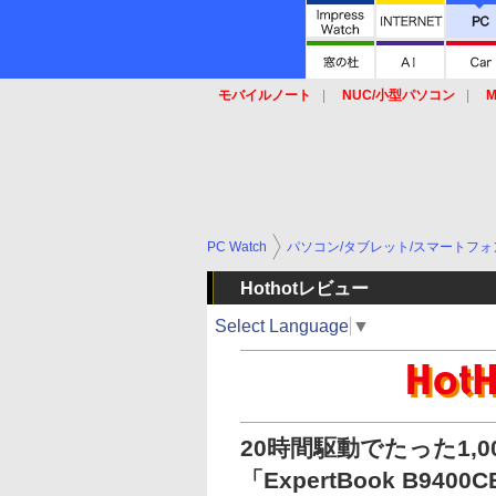
モバイルノート
NUC/小型パソコン
M
SSD
キーボード
マウス
PC Watch
パソコン/タブレット/スマートフォ
Hothotレビュー
Select Language
▼
20時間駆動でたった1,
「ExpertBook B94