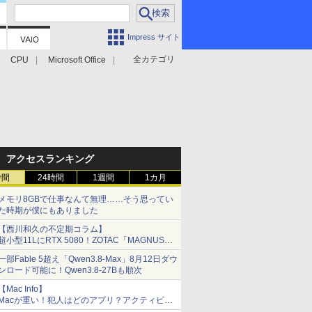
Impress サイト
全カテゴリ
CPU
Microsoft Office
アクセスランキング
時間
24時間
1週間
1カ月
メモリ8GBで仕事なんて無理……そう思ってい
た時期が僕にもありました
【西川和久の不定期コラム】
超小型11LにRTX 5080！ZOTAC「MAGNUS
ONE」最上位機の実力を探る
一部Fable 5超え「Qwen3.8-Max」8月12日ダウ
ンロード可能に！Qwen3.8-27Bも順次
【Mac Info】
Macが重い！犯人はどのアプリ？アクティビテ
ィモニタで突き止める