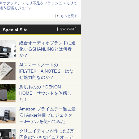
キオクシア、メモリ不足をフラッシュメモリで
補う拡張モジュール
もっと見る
Special Site
総合オーディオブランドに進
化するSHANLINGとは何者
か？
AIスマートノートの
iFLYTEK「AINOTE 2」はな
ぜ魅力的なのか？
鳥肌ものの「DENON
HOME」サウンドを体感し
た！
Amazon プライムデー過去最
安! Anker注目プロジェクタ
ー3モデルを使ってみた
クリエイティブが作った2万
円台の“小さなピュアオーデ