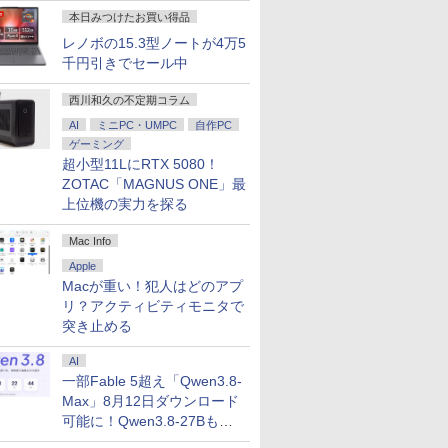
本日みつけたお買い得品
レノボの15.3型ノートが4万5
千円引きでセール中
西川和久の不定期コラム
AI
ミニPC・UMPC
自作PC
ゲーミング
超小型11LにRTX 5080！
ZOTAC「MAGNUS ONE」最
上位機の実力を探る
Mac Info
Apple
Macが重い！犯人はどのアプ
リ？アクティビティモニタで
突き止める
AI
一部Fable 5超え「Qwen3.8-
Max」8月12日ダウンロード
可能に！Qwen3.8-27Bも順
次