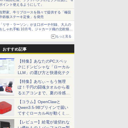
NTT島田社長、ソフトバンクのセブン出資に「d
ポイント使えるようにして」
吉野家、牛リブロースを熱々で提供する「極旨
牛鉄板ステーキ定食」を発売
「リサ・ラーソン」がま口ポーチ付録、大人の
おしゃれ手帖 10月号。ジャカード織の北欧猫デ
ザイン
もっと見る
おすすめ記事
【特集】あなたのPCスペッ
クにドンピシャな「ローカル
LLM」の選び方と快適化テク
【特集】あぢぃ～もう無理
ぽ！千円の闘魂タオルから着
るエアコンまで、夏の冷感グ
ッズ一挙紹介
【コラム】OpenClawと
Qwen3.5-9Bプリインで届い
てすぐローカルAIが動くミニ
PC「SER9 Pro」
【レビュー】給電が途切れな
い優れもの！バッファロー製