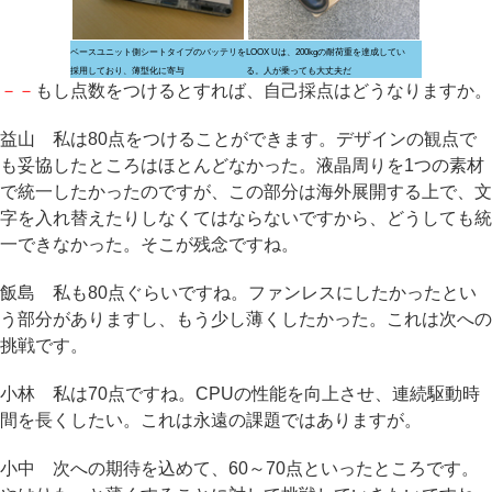
ベースユニット側シートタイプのバッテリを
LOOX Uは、200kgの耐荷重を達成してい
採用しており、薄型化に寄与
る。人が乗っても大丈夫だ
－－
もし点数をつけるとすれば、自己採点はどうなりますか。
益山 私は80点をつけることができます。デザインの観点で
も妥協したところはほとんどなかった。液晶周りを1つの素材
で統一したかったのですが、この部分は海外展開する上で、文
字を入れ替えたりしなくてはならないですから、どうしても統
一できなかった。そこが残念ですね。
飯島 私も80点ぐらいですね。ファンレスにしたかったとい
う部分がありますし、もう少し薄くしたかった。これは次への
挑戦です。
小林 私は70点ですね。CPUの性能を向上させ、連続駆動時
間を長くしたい。これは永遠の課題ではありますが。
小中 次への期待を込めて、60～70点といったところです。