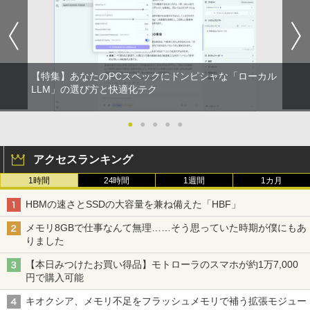
PC 2018年 NEC
インチワイド ブラック 1920×1080 （フ
ン・ジャパン) 2026年 10月号
ルHD）16:9 IPSパネル 非光沢 ノングレ
異世界居酒屋「のぶ」(22) (角川コミックス・
ア 液晶ディスプレイ HDMI VGA VESA準
￥15,488
￥1,080
エース)
拠 PS4 switch 対応 スイッチ 【中古】
￥832
￥6,500
【特集】あなたのPCスペックにドンピシャな「ローカル
ノートパソコン パナソニック レッツ CF-
BARFOUT! SPECIAL EDITION EARLY
LLM」の選び方と快適化テク
2
2
SV1 第11世代 Core i5 Office付き Wind
AUTUMN 2026 / TIME TRAVEL 岩本 照
ONE PIECE モノクロ版 115 (ジャンプコミッ
ows11 12.1型 メモリ16GB SSD512GB/
（Snow Man） [ ブラウンズブックス ]
【楽天1位!1,600円OFFクーポン 8/4 20:
2
クスDIGITAL)
1TB 12インチ液晶 WUXGA 1920x1200
00-8/11 01:59】Xiaomi Monitor A24i 20
●
●
●
●
●
ノート Wi-Fi HDMI ノートPC 大手国産メ
26 ディスプレイ 1080P 23.8インチ 144
￥1,870
ーカー 小型 軽量 パソコン 中古パソコン
Hzリフレッシュレート sRGB99% 1670
￥594
オフィス office 中古
アクセスランキング
万色 300nits ΔE＜1 低ブルーライト 大
画面 TÜV認証 目にやさしい 調整可能な
1時間
24時間
1週間
1カ月
スタンド VESA
￥49,800
九条の大罪（17） 【電子書籍】[ 真鍋昌
3
HUNTER×HUNTER モノクロ版 39 (ジャンプ
平 ]
HBMの速さとSSDの大容量を兼ね備えた「HBF」
￥12,580
コミックスDIGITAL)
￥759
メモリ8GBで仕事なんて無理……そう思っていた時期が僕にもあ
【期間限定・レビューで1年保証！】
￥572
3
りました
【中古】 Apple MacBook Air 2020 M1
256GB SSD 16GB メモリ 13インチ 【A
ASUS エイスース 液晶ディスプレイ Ey
3
【本日みつけたお買い得品】モトローラのスマホが約1万7,000
2337】 本体 Anker ACアダプター＆ケー
e Care ［23.8型 / フルHD(1920×1080) /
円で購入可能
ブル付き 送料無料 当社保証付き アップ
ワイド］ VA249HG
転生したらスライムだった件 異聞 〜
スーパーの裏でヤニ吸うふたり 9巻 (デジタル
4
ル
魔国暮らしのトリニティ〜（14） 【電子
版ビッグガンガンコミックス)
キオクシア、メモリ不足をフラッシュメモリで補う拡張モジュー
￥13,800
書籍】[ 戸野タエ ]