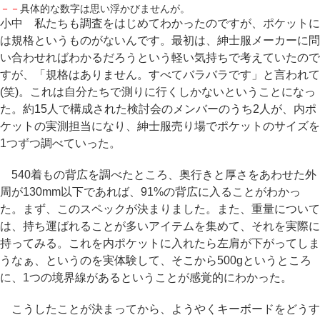
－－
具体的な数字は思い浮かびませんが。
小中 私たちも調査をはじめてわかったのですが、ポケットに
は規格というものがないんです。最初は、紳士服メーカーに問
い合わせればわかるだろうという軽い気持ちで考えていたので
すが、「規格はありません。すべてバラバラです」と言われて
(笑)。これは自分たちで測りに行くしかないということになっ
た。約15人で構成された検討会のメンバーのうち2人が、内ポ
ケットの実測担当になり、紳士服売り場でポケットのサイズを
1つずつ調べていった。
540着もの背広を調べたところ、奥行きと厚さをあわせた外
周が130mm以下であれば、91%の背広に入ることがわかっ
た。まず、このスペックが決まりました。また、重量について
は、持ち運ばれることが多いアイテムを集めて、それを実際に
持ってみる。これを内ポケットに入れたら左肩が下がってしま
うなぁ、というのを実体験して、そこから500gというところ
に、1つの境界線があるということが感覚的にわかった。
こうしたことが決まってから、ようやくキーボードをどうす