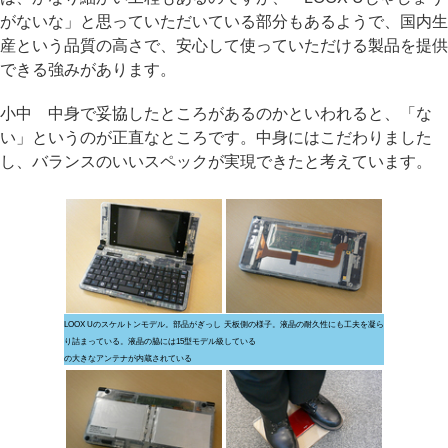
がないな」と思っていただいている部分もあるようで、国内生
産という品質の高さで、安心して使っていただける製品を提供
できる強みがあります。
小中 中身で妥協したところがあるのかといわれると、「な
い」というのが正直なところです。中身にはこだわりました
し、バランスのいいスペックが実現できたと考えています。
LOOX Uのスケルトンモデル。部品がぎっし
天板側の様子。液晶の耐久性にも工夫を凝ら
り詰まっている。液晶の脇には15型モデル級
している
の大きなアンテナが内蔵されている