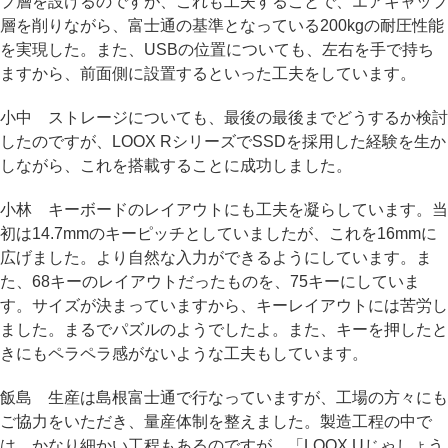
プ層を設けるのですが、これも工夫することで、エアキャップ
層を削りながら、富士通の基準となっている200kgの耐圧性能
を実現した。また、USBの位置についても、左右を手で持ち
ますから、前面側に設置するといった工夫をしています。
小中 ストレージについても、最後の最後までどうするか検討
したのですが、LOOX RシリーズでSSDを採用した経験を生か
しながら、これを搭載することに成功しました。
小林 キーボードのレイアウトにも工夫を凝らしています。当
初は14.7mmのキーピッチとしていましたが、これを16mmに
広げました。より自然な入力ができるようにしています。ま
た、68キーのレイアウトだったものを、75キーにしていま
す。サイズが決まっていますから、キーレイアウトには苦労し
ました。まるでパズルのようでしたよ。また、キーを押したと
きにもペラペラ感がないような工夫もしています。
飯島 生産は島根富士通で行なっていますが、工場の方々にも
ご協力をいただき、量産体制を整えました。製造工程の中で
は、かなり細かい工程もあるのですが、「LOOX Uじゃしょう