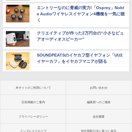
エントリーなのに脅威の実力!「Osprey」Nobl
e Audioワイヤレスイヤフォン4機種を一気に聴
く
クリエイティブが作った2万円台の“小さなピュ
アオーディオスピーカー”
SOUNDPEATSのイヤカフ型イヤフォン「UU2
イヤーカフ」をイヤカフマニアが語る
本サイトのご利用について
お問い合わせ
広告掲載のご案内
編集部へのご連絡
プライバシーポリシー
会社概要
インプレスグループ
特定商取引法に基づく表示