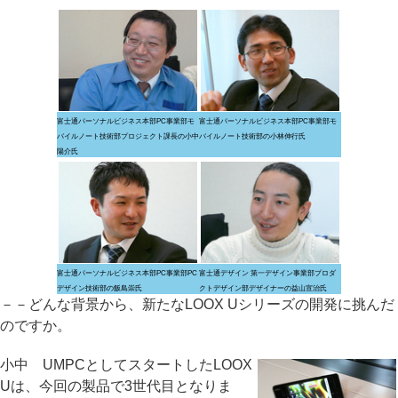
富士通パーソナルビジネス本部PC事業部モ
富士通パーソナルビジネス本部PC事業部モ
バイルノート技術部プロジェクト課長の小中
バイルノート技術部の小林伸行氏
陽介氏
富士通パーソナルビジネス本部PC事業部PC
富士通デザイン 第一デザイン事業部プロダ
デザイン技術部の飯島崇氏
クトデザイン部デザイナーの益山宣治氏
－－どんな背景から、新たなLOOX Uシリーズの開発に挑んだ
のですか。
小中 UMPCとしてスタートしたLOOX
Uは、今回の製品で3世代目となりま