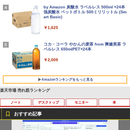
【2026年アップグレード版】AOKIMI ワイヤ
On My Road (Stadium ver.)
レスイヤホン bluetooth イヤホン V12 小型
by Amazon 炭酸水 ラベルレス 500ml ×24本
軽量 ブルートゥースHi-Fi 最大36時間再生 ぶ
強炭酸水 ペットボトル 500ミリリットル (Sm
￥250
るーとゅーす コードレス ENCノイズキャン
art Basic)
セリング 自動ペアリング Type-C充電 マイク
付き 防水 タッチ式音量調整 スポーツ/通勤/通
￥1,625
学/WEB会議 6.0(オフホワイト)
BUGS LIFE
￥2,599
コカ・コーラ やかんの麦茶 from 爽健美茶 ラ
ベルレス 650mlPET×24本
￥250
Xiaomi シャオミ REDMI Buds 8 Lite ワイヤ
￥2,009
レスイヤホン Bluetooth 5.4 ノイズキャンセ
リング ANC 36時間再生
￥3,480
Amazonランキングをもっと見る
楽天市場 売れ筋ランキング
ノート
デスクトップ
モニター
本
薬屋のひとりごと 17巻 (デジタル版ビッグガ
ンガンコミックス)
おすすめ記事
￥770
【中古】【安心保証】 Windows ノート
PHILIPS 241V8 LED液晶モニター 23.8
ROCKIN'ON JAPAN (ロッキング・オ
1
1
1