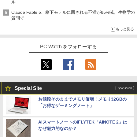
ル
￥86,000
￥810
￥792
Claude Fable 5、格下モデルに回される不満が85%減。生物学の
質問で
アイオーデータ｜I-O DATA 液晶ディスプ
4
【展示品】 Microsoft マイクロソフト S
レイ(23.8型/ADS/FullHD 1920×1080/10
4
もっと見る
urface Pro 第11世代 13.0インチ / Snap
0Hz/5ms/HDMI/DP/USB Type-C/VESA/5
SAPIX 小3 サピックス デイリー/チャレ
5
dragon X Plus/ メモリ 16GB / SSD 512
年保証・無輝点保証)(ホワイト) LCD-C2
ンジ 算数 【計34回分】通年セット 2020
GB / 顔認証/ タッチパネル/ NPU搭載/ キ
42SDW
090R2D
ーボード スリム ペン付き/ Office付き/
PC Watch をフォローする
サファイア
￥25,977
￥6,678
￥119,800
Philips｜フィリップス 液晶ディスプレ
5
イ(23.8型/IPS/WQHD 2560×1440/75Hz/1
Microsoft｜マイクロソフト ノートパソ
ms)(ブラック) 24E1N5600E/11
5
Special Site
コン 特別モデル Surface Laptop 13 イ
ンチ オーシャングリーン EP2-30766 [C
￥29,800
お値段そのままでメモリ倍増！メモリ32GBの
opilot+ PC /13.0型 /Windows11 Home /
「お得なゲーミングノート」
Snapdragon X Plus /メモリ：16GB /UF
S：1TB /M365 (24か月) or Office 選択
可能]
AIスマートノートのiFLYTEK「AINOTE 2」は
￥162,800
なぜ魅力的なのか？