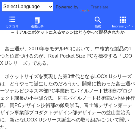
Powered by
Translate
■
大河原克行の「パソコン業界、東奔西走」
■
カテゴリ
過去記事
検索
Impressサイト
富士通LOOX U開発者インタビュー
～リアルにポケットに入るマシンはどうやって開発されたか
富士通が、2010年春モデルPCにおいて、中核的な製品の1
つと位置づけるのが、Real Pocket Size PCを標榜する「LOO
X Uシリーズ」である。
ポケットサイズを実現した第3世代となるLOOX Uシリーズ
は、どうやって誕生したのだろうか。開発に携わった富士通パ
ーソナルビジネス本部PC事業部モバイルノート技術部プロジ
ェクト課長の小中陽介氏、同モバイルノート技術部の小林伸行
氏、同PCデザイン技術部の飯島崇氏、富士通デザイン第一デ
ザイン事業部プロダクトデザイン部デザイナーの益山宣治氏
に、新たなLOOX Uシリーズ誕生への取り組みについて聞い
た。