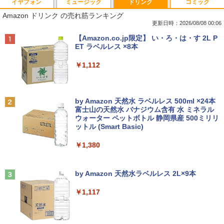
イヤフォン
ミュージック
ドリンク
コミック
Amazon ドリンク の売れ筋ランキング
更新日時：2026/08/08 00:06
Anker Soundcore P40i オフホワイト
BRUCE WAYNE feat. Flo Milli, ATL Jacob
【Amazon.co.jp限定】 い・ろ・は・す 2L P
[Explicit]
ET ラベルレス ×8本
￥7,990
￥250
￥1,112
Anker Soundcore P31i ホワイト
BRUCE WAYNE feat. Flo Milli, ATL Jacob
by Amazon 天然水 ラベルレス 500ml ×24本
[Explicit]
富士山の天然水 バナジウム含有 水 ミネラル
ウォーター ペットボトル 静岡県産 500ミリリ
￥5,990
ットル (Smart Basic)
￥250
￥1,380
Anker Soundcore Liberty 5 ミッドナイトブ
On My Road (Stadium ver.)
ラック
by Amazon 天然水ラベルレス 2L×9本
￥250
￥14,990
￥1,117