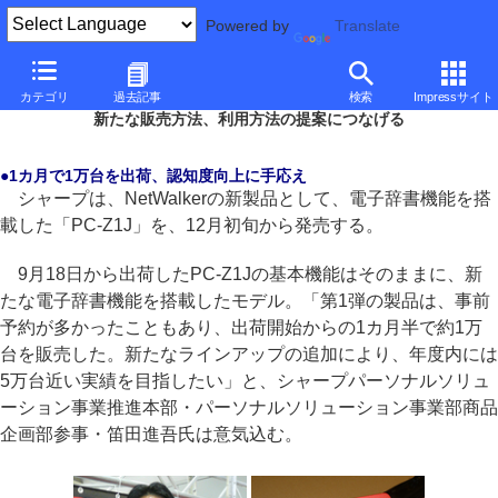
Powered by
Translate
■
大河原克行の「パソコン業界、東奔西走」
■
カテゴリ
過去記事
検索
Impressサイト
NetWalkerが電子辞書機能搭載で遂げた進化とは
新たな販売方法、利用方法の提案につなげる
●1カ月で1万台を出荷、認知度向上に手応え
シャープは、NetWalkerの新製品として、電子辞書機能を搭
載した「PC-Z1J」を、12月初旬から発売する。
9月18日から出荷したPC-Z1Jの基本機能はそのままに、新
たな電子辞書機能を搭載したモデル。「第1弾の製品は、事前
予約が多かったこともあり、出荷開始からの1カ月半で約1万
台を販売した。新たなラインアップの追加により、年度内には
5万台近い実績を目指したい」と、シャープパーソナルソリュ
ーション事業推進本部・パーソナルソリューション事業部商品
企画部参事・笛田進吾氏は意気込む。