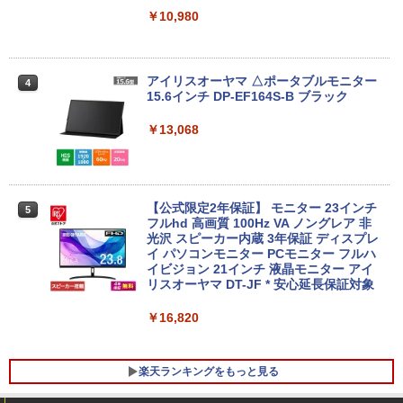
リング ANC 36時間再生
￥998
￥10,980
【1500円OFFクーポン】【WEBカメラ
￥3,480
4
＆テンキー付き】ノートパソコン 15.6イ
ンチ SSD512GB メモリ16GB Corei5 第
8世代 Microsoft Office付き Windows11
アイリスオーヤマ △ポータブルモニター
4
DELL Latitude 3500 中古ノートパソコ
15.6インチ DP-EF164S-B ブラック
ン PC パソコン 中古ノートPC 中古PC 最
大SSD1TB メモリ32GB 中古パソコン フ
￥13,068
ルHD
￥24,800
【公式限定2年保証】 モニター 23インチ
5
フルhd 高画質 100Hz VA ノングレア 非
光沢 スピーカー内蔵 3年保証 ディスプレ
【全商品10%OFF+P5倍】HP ProBook 4
5
イ パソコンモニター PCモニター フルハ
50 G7 ノートパソコン 第10世代 Core i5
イビジョン 21インチ 液晶モニター アイ
Windows11 Pro 正式対応 15型液晶 WE
リスオーヤマ DT-JF * 安心延長保証対象
Bカメラ メモリ 8GB 16GB SSD 256GB
512GB WPS Office付き USB TypeC HD
MI 指紋認証 テンキー 中古PC 中古ノー
￥16,820
トパソコン
￥28,400
楽天ランキングをもっと見る