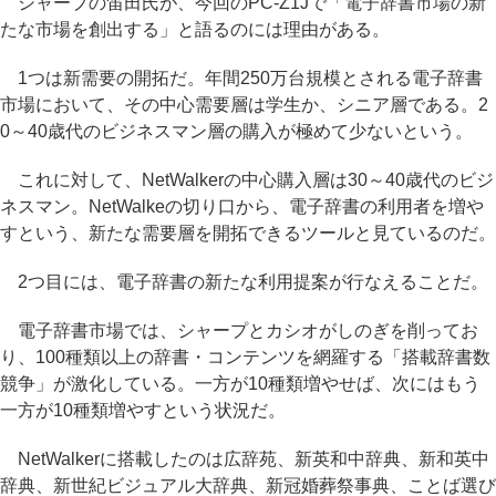
シャープの笛田氏が、今回のPC-Z1Jで「電子辞書市場の新
たな市場を創出する」と語るのには理由がある。
1つは新需要の開拓だ。年間250万台規模とされる電子辞書
市場において、その中心需要層は学生か、シニア層である。2
0～40歳代のビジネスマン層の購入が極めて少ないという。
これに対して、NetWalkerの中心購入層は30～40歳代のビジ
ネスマン。NetWalkeの切り口から、電子辞書の利用者を増や
すという、新たな需要層を開拓できるツールと見ているのだ。
2つ目には、電子辞書の新たな利用提案が行なえることだ。
電子辞書市場では、シャープとカシオがしのぎを削ってお
り、100種類以上の辞書・コンテンツを網羅する「搭載辞書数
競争」が激化している。一方が10種類増やせば、次にはもう
一方が10種類増やすという状況だ。
NetWalkerに搭載したのは広辞苑、新英和中辞典、新和英中
辞典、新世紀ビジュアル大辞典、新冠婚葬祭事典、ことば選び