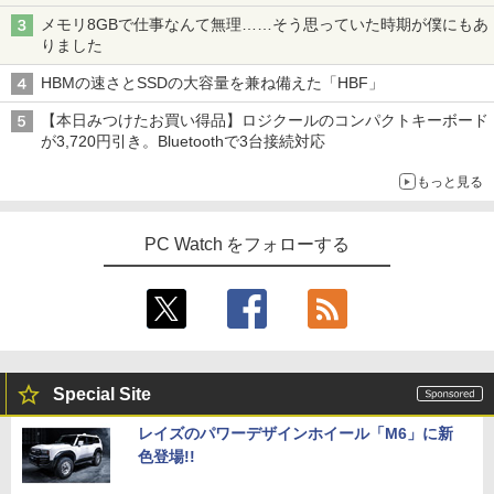
メモリ8GBで仕事なんて無理……そう思っていた時期が僕にもあ
オレンジページ 2026 10/17号増刊＜グレ
4
りました
ー＞ [雑誌]
HBMの速さとSSDの大容量を兼ね備えた「HBF」
￥1,689
【本日みつけたお買い得品】ロジクールのコンパクトキーボード
が3,720円引き。Bluetoothで3台接続対応
もっと見る
細胞の分子生物学 [ 中村 桂子 ]
5
￥22,000
PC Watch をフォローする
Special Site
レイズのパワーデザインホイール「M6」に新
色登場!!