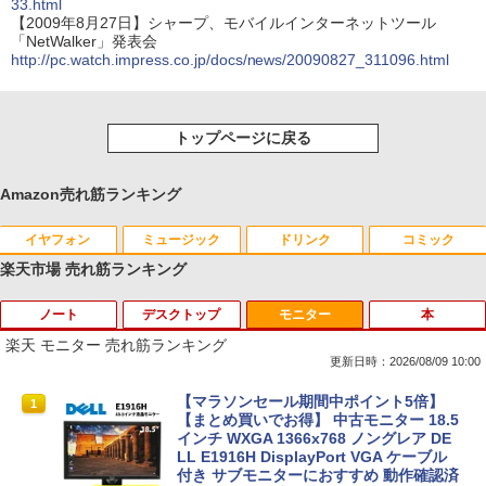
33.html
【2009年8月27日】シャープ、モバイルインターネットツール
「NetWalker」発表会
http://pc.watch.impress.co.jp/docs/news/20090827_311096.html
トップページに戻る
Amazon売れ筋ランキング
イヤフォン
ミュージック
ドリンク
コミック
楽天市場 売れ筋ランキング
ノート
デスクトップ
モニター
本
Anker Soundcore P40i オフホワイト
BRUCE WAYNE feat. Flo Milli, ATL Jacob
by Amazon 天然水 ラベルレス 500ml ×24本
薬屋のひとりごと 17巻 (デジタル版ビッグガ
[Explicit]
富士山の天然水 バナジウム含有 水 ミネラル
ンガンコミックス)
楽天 モニター 売れ筋ランキング
ウォーター ペットボトル 静岡県産 500ミリリ
￥7,990
更新日時：2026/08/09 10:00
ットル (Smart Basic)
￥250
￥770
中古ノートパソコン インテル Celeron C
【マラソンセール期間中ポイント5倍】
1
1
￥1,380
ore i5 Windows11 Pro Office 2024付き
【まとめ買いでお得】 中古モニター 18.5
メモリ4GB/8GB/16GB選択可 SSD128G
インチ WXGA 1366x768 ノングレア DE
Anker Soundcore P31i ブラック
BRUCE WAYNE feat. Flo Milli, ATL Jacob
異世界居酒屋「のぶ」(22) (角川コミックス・
B/1TB選択可 15.6型 テンキー ビジネス
LL E1916H DisplayPort VGA ケーブル
[Explicit]
エース)
【Amazon.co.jp限定】 い・ろ・は・す 2L P
在宅勤務 学生向け 初期設定不要 店長お
付き サブモニターにおすすめ 動作確認済