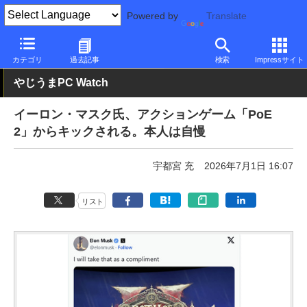
Powered by
Translate
PC Watch
市場
動向
その他
カテゴリ
過去記事
検索
Impressサイト
やじうまPC Watch
イーロン・マスク氏、アクションゲーム「PoE
2」からキックされる。本人は自慢
宇都宮 充
2026年7月1日 16:07
リスト