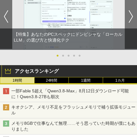
【特集】あなたのPCスペックにドンピシャな「ローカル
LLM」の選び方と快適化テク
●
●
●
●
●
アクセスランキング
1時間
24時間
1週間
1カ月
一部Fable 5超え「Qwen3.8-Max」8月12日ダウンロード可能
に！Qwen3.8-27Bも順次
キオクシア、メモリ不足をフラッシュメモリで補う拡張モジュー
ル
メモリ8GBで仕事なんて無理……そう思っていた時期が僕にもあ
りました